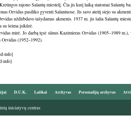
 į Kretingos rajono Salantų miestelį. Čia jis kurį laiką statomai Salantų
Jonas Orvidas pasiliko gyventi Salantuose. Jis savo ateitį siejo su akme
 Orvidas uždirbdavo tašydamas akmenis. 1937 m. jis šalia Salantų mie
a su šeima įsikūrė.
vidas mirė. Jo darbą tęsė sūnus Kazimieras Orvidas (1905–1989 m.), v
s Orvidas (1952–1992).
d-info]
d-info]
ėjai
D.U.K.
Laiškai
Archyvas
Personalijų archyvas
Atvi
nių iniciatyvų centras