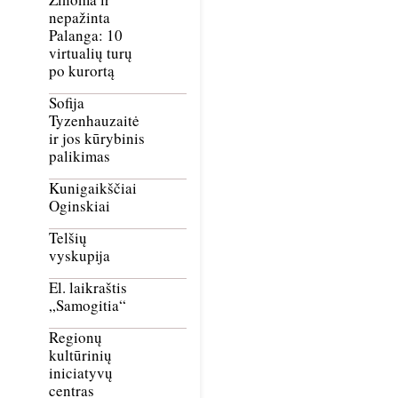
nepažinta
Palanga: 10
virtualių turų
po kurortą
Sofija
Tyzenhauzaitė
ir jos kūrybinis
palikimas
Kunigaikščiai
Oginskiai
Telšių
vyskupija
El. laikraštis
„Samogitia“
Regionų
kultūrinių
iniciatyvų
centras