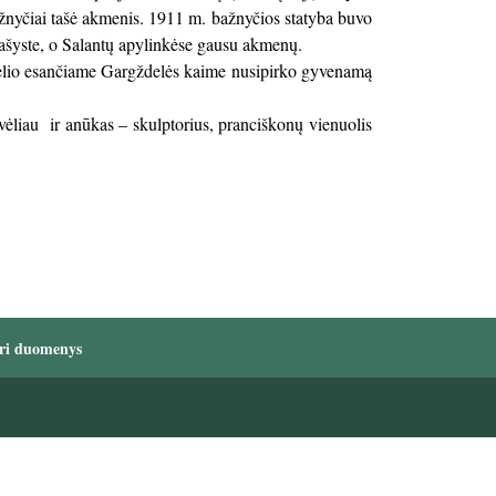
 bažnyčiai tašė akmenis. 1911 m. bažnyčios statyba buvo
ntašyste, o Salantų apylinkėse gausu akmenų.
stelio esančiame Gargždelės kaime nusipirko gyvenamą
ėliau ir anūkas – skulptorius, pranciškonų vienuolis
ri duomenys