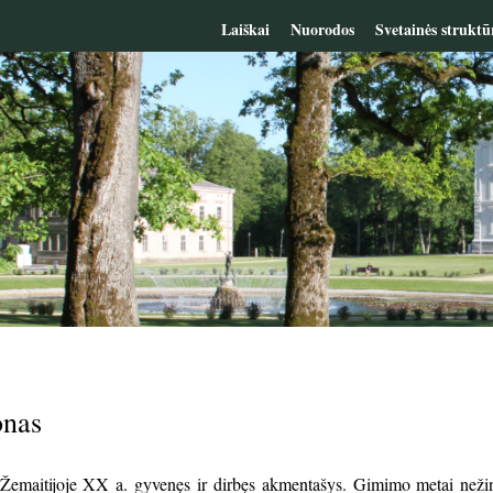
Laiškai
Nuorodos
Svetainės struktū
onas
Žemaitijoje XX a. gyvenęs ir dirbęs akmentašys. Gimimo metai nežino