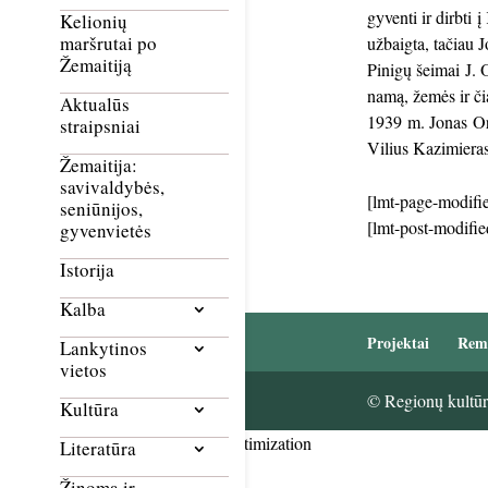
gyventi ir dirbti
Kelionių
maršrutai po
užbaigta, tačiau 
Žemaitiją
Pinigų šeimai J.
namą, žemės ir či
Aktualūs
1939 m. Jonas Or
straipsniai
Vilius Kazimiera
Žemaitija:
savivaldybės,
[lmt-page-modifie
seniūnijos,
[lmt-post-modifie
gyvenvietės
Istorija
Kalba
Projektai
Rem
Lankytinos
vietos
© Regionų kultūri
Kultūra
Smush Image Compression and Optimization
Literatūra
Žinoma ir