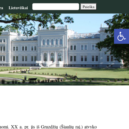
ra
Lietuviškai
Op
too
mi. XX a. pr. jis iš Gruzdžių (Šiaulių raj.) atvyko