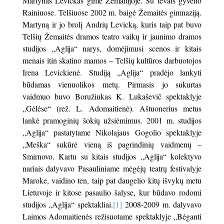
Martynas Levickas gimė Žemaitijoje. Su tėvais gyveno
Rainiuose. Telšiuose 2002 m. baigė Žemaitės gimnaziją.
Martyną ir jo brolį Andrių Levicką, kuris taip pat buvo
Telšių Žemaitės dramos teatro vaikų ir jaunimo dramos
studijos „Aglija“ narys, domėjimusi scenos ir kitais
menais itin skatino mamos – Telšių kultūros darbuotojos
Irena Levickienė. Studiją „Aglija“ pradėjo lankyti
būdamas vienuolikos metų. Pirmasis jo sukurtas
vaidmuo buvo Boružiukas K. Lukaševič spektaklyje
„Gėlėse“ (rež. L. Adomaitienė). Aštuonerius metus
lankė pramoginių šokių užsiėmimus. 2001 m. studijos
„Aglija“ pastatytame Nikolajaus Gogolio spektaklyje
„Meška“ sukūrė vieną iš pagrindinių vaidmenų –
Smirnovo. Kartu su kitais studijos „Aglija“ kolektyvo
nariais dalyvavo Pasauliniame mėgėjų teatrų festivalyje
Maroke, vaidino ten, taip pat daugelio kitų išvykų metu
Lietuvoje ir kitose pasaulio šalyse, kur būdavo rodomi
studijos „Aglija“ spektakliai.
[1]
2008-2009 m. dalyvavo
Laimos Adomaitienės režisuotame spektaklyje „Bėganti