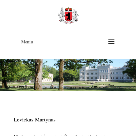
Op
too
Meniu
Levickas Martynas