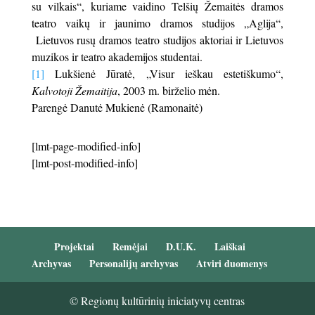
su vilkais“, kuriame vaidino Telšių Žemaitės dramos
teatro vaikų ir jaunimo dramos studijos „Aglija“,
Lietuvos rusų dramos teatro studijos aktoriai ir Lietuvos
muzikos ir teatro akademijos studentai.
[1]
Lukšienė Jūratė, „Visur ieškau estetiškumo“,
Kalvotoji Žemaitija
, 2003 m. birželio mėn.
Parengė Danutė Mukienė (Ramonaitė)
[lmt-page-modified-info]
[lmt-post-modified-info]
Projektai
Remėjai
D.U.K.
Laiškai
Archyvas
Personalijų archyvas
Atviri duomenys
© Regionų kultūrinių iniciatyvų centras