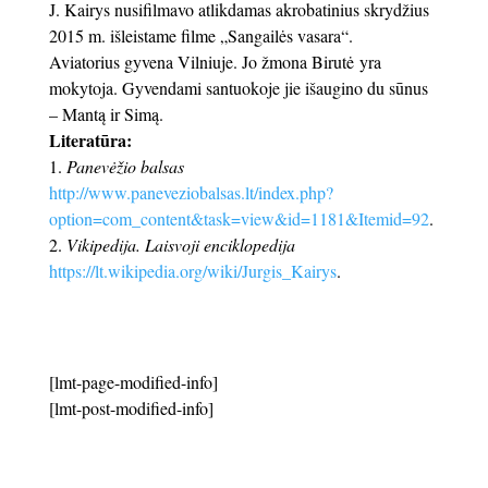
J. Kairys nusifilmavo atlikdamas akrobatinius skrydžius
2015 m. išleistame filme „Sangailės vasara“.
Aviatorius gyvena Vilniuje. Jo žmona Birutė yra
mokytoja. Gyvendami santuokoje jie išaugino du sūnus
– Mantą ir Simą.
Literatūra:
Panevėžio balsas
http://www.paneveziobalsas.lt/index.php?
option=com_content&task=view&id=1181&Itemid=92
.
Vikipedija. Laisvoji enciklopedija
https://lt.wikipedia.org/wiki/Jurgis_Kairys
.
[lmt-page-modified-info]
[lmt-post-modified-info]