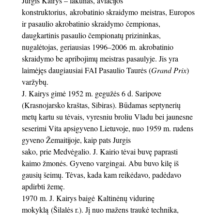
Jurgis Kairys – lakūnas, aviacijos
konstruktorius, akrobatinio skraidymo meistras, Europos
ir pasaulio akrobatinio skraidymo čempionas,
daugkartinis pasaulio čempionatų prizininkas,
nugalėtojas, geriausias 1996–2006 m. akrobatinio
skraidymo be apribojimų meistras pasaulyje. Jis yra
laimėjęs daugiausiai FAI Pasaulio Taurės (
Grand Prix
)
varžybų.
J. Kairys gimė 1952 m. gegužės 6 d. Saripove
(Krasnojarsko kraštas, Sibiras). Būdamas septynerių
metų kartu su tėvais, vyresniu broliu Vladu bei jaunesne
seserimi Vita apsigyveno Lietuvoje, nuo 1959 m. rudens
gyveno Žemaitijoje, kaip pats Jurgis
sako, prie Medvėgalio. J. Kairio tėvai buvę paprasti
kaimo žmonės. Gyveno vargingai. Abu buvo kilę iš
gausių šeimų. Tėvas, kada kam reikėdavo, padėdavo
apdirbti žemę.
1970 m. J. Kairys baigė Kaltinėnų vidurinę
mokyklą (Šilalės r.). Jį nuo mažens traukė technika,