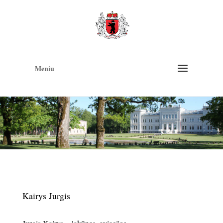
Op
too
Meniu
Kairys Jurgis