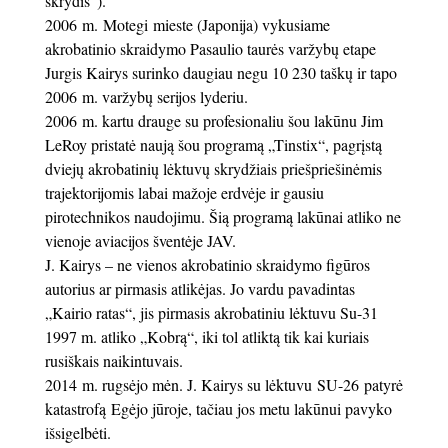
skrydis“).
2006 m. Motegi mieste (Japonija) vykusiame
akrobatinio skraidymo Pasaulio taurės varžybų etape
Jurgis Kairys surinko daugiau negu 10 230 taškų ir tapo
2006 m. varžybų serijos lyderiu.
2006 m. kartu drauge su profesionaliu šou lakūnu Jim
LeRoy pristatė naują šou programą „Tinstix“, pagrįstą
dviejų akrobatinių lėktuvų skrydžiais priešpriešinėmis
trajektorijomis labai mažoje erdvėje ir gausiu
pirotechnikos naudojimu. Šią programą lakūnai atliko ne
vienoje aviacijos šventėje JAV.
J. Kairys – ne vienos akrobatinio skraidymo figūros
autorius ar pirmasis atlikėjas. Jo vardu pavadintas
„Kairio ratas“, jis pirmasis akrobatiniu lėktuvu Su-31
1997 m. atliko „Kobrą“, iki tol atliktą tik kai kuriais
rusiškais naikintuvais.
2014 m. rugsėjo mėn. J. Kairys su lėktuvu SU-26 patyrė
katastrofą Egėjo jūroje, tačiau jos metu lakūnui pavyko
išsigelbėti.