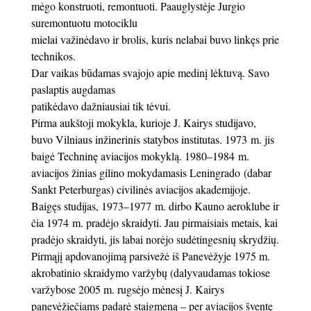
mėgo konstruoti, remontuoti. Paauglystėje Jurgio
suremontuotu motociklu
mielai važinėdavo ir brolis, kuris nelabai buvo linkęs prie
technikos.
Dar vaikas būdamas svajojo apie medinį lėktuvą. Savo
paslaptis augdamas
patikėdavo dažniausiai tik tėvui.
Pirma aukštoji mokykla, kurioje J. Kairys studijavo,
buvo Vilniaus inžinerinis statybos institutas. 1973 m. jis
baigė Techninę aviacijos mokyklą. 1980–1984 m.
aviacijos žinias gilino mokydamasis Leningrado (dabar
Sankt Peterburgas) civilinės aviacijos akademijoje.
Baigęs studijas, 1973–1977 m. dirbo Kauno aeroklube ir
čia 1974 m. pradėjo skraidyti. Jau pirmaisiais metais, kai
pradėjo skraidyti, jis labai norėjo sudėtingesnių skrydžių.
Pirmąjį apdovanojimą parsivežė iš Panevėžyje 1975 m.
akrobatinio skraidymo varžybų (dalyvaudamas tokiose
varžybose 2005 m. rugsėjo mėnesį J. Kairys
panevėžiečiams padarė staigmeną – per aviacijos šventę