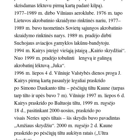
skrisdamas lėktuvu pirmą kartą padarė kilpą).
1977–1989 m. dirbo Vilniaus aeroklube. 1976 m. tapo
Lietuvos akrobatinio skraidymo rinktinės nariu, 1977–
1989 m. buvo tuometinės Sovietų sąjungos akrobatinio
skraidymo rinktinės narys. 1989 m. pradėjo dirbti
Suchojaus aviacijos gamyklos lakūnu-bandytoju.
1994 m. Kairys įsteigė viešąją įstaigą „Kairio skrydžiai“.
Nuo 1999 m. pradėjo tobulinti lengvą ir galingą
akrobatinį lėktuvą „Juka“.
1996 m. liepos 4 d. Vilniuje Valstybės dienos proga J.
Kairys pirmą kartą pasaulyje legaliai praskrido
po Simono Daukanto tiltu – pėsčiųjų tiltu Kaune (tarpas
tarp tilto ir upės buvo 7 m). Vilniuje 1997 m. liepos 6 d.
Kairys praskrido po Baltuoju tiltu, 1999 m. rugsėjo
18 d., pasitinkant 2000-uosius, praskrido po
visais Neries upės tiltais – šis skrydis buvo pavadintas
„Amžiaus skrydžiu“. 2000 m. rugsėjo 2 d. Kaune
praskrido po pėsčiųjų tiltu aukštyn ratais („Ultra