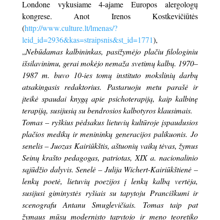
Londone vykusiame 4-ajame Europos alergologų
kongrese. Anot Irenos Kostkevičiūtės
(
http://www.culture.lt/lmenas/?
leid_id=2936&kas=straipsnis&st_id=1771
),
„
Nebūdamas kalbininkas, pasižymėjo plačiu filologiniu
išsilavinimu, gerai mokėjo nemaža svetimų kalbų. 1970–
1987 m. buvo 10-ies tomų instituto mokslinių darbų
atsakingasis redaktorius. Pastaruoju metu parašė ir
įteikė spaudai knygą apie psichoterapiją, kaip kalbinę
terapiją, susijusią su bendrosios kalbotyros klausimais.
Tomas – ryškius pėdsakus lietuvių kultūroje įspaudusios
plačios medikų ir menininkų generacijos palikuonis. Jo
senelis – Juozas Kairiūkštis, aštuonių vaikų tėvas, žymus
Seinų krašto pedagogas, patriotas, XIX a. nacionalinio
sąjūdžio dalyvis. Senelė – Julija Wichert-Kairiūkštienė –
lenkų poetė, lietuvių poezijos į lenkų kalbą vertėja,
susijusi giminystės ryšiais su tapytoju Pranciškumi ir
scenografu Antanu Smuglevičiais. Tomas taip pat
žymaus mūsų modernisto tapytojo ir meno teoretiko