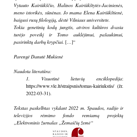
Vytauto Kairiūkščio, Halinos Kairiūkštytės-Jacinienės,
meno istorikės, sūnėnas. Jo mama Elena Kairiūkštienė,
baigusi rusų filologiją, dėstė Vilniaus universitete.
Tokia genetinių kodų jungtis, atviros kultūros dvasia
turėjo poveikį ir Tomo auklėjimui, pašaukimui,
pasirinktų darbų krypčiai.
[…]“
Parengė Danutė Mukienė
Naudota literatūra:
1. Visuotinė lietuvių enciklopedija
:
https://www.vle.lt/straipsnis/tomas-kairiukstis/ (žr.
2022-03-31).
Tekstas paskelbtas vykdant 2022 m. Spaudos, radijo ir
televizijos rėmimo fondo remiamą projektą
„Elektroninis žurnalas „Žemaičių žemė“