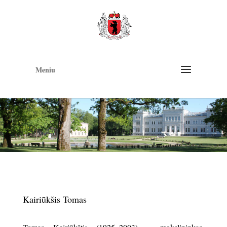
Op
too
Meniu
Kairiūkšis Tomas