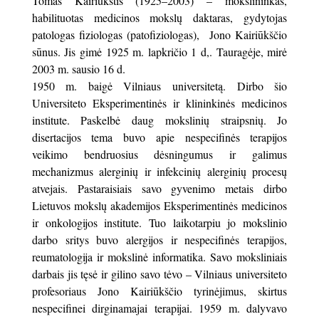
Tomas Kairiūkštis (1925–2003) – mokslininkas,
habilituotas medicinos mokslų daktaras, gydytojas
patologas fiziologas (patofiziologas), Jono Kairiūkščio
sūnus. Jis gimė 1925 m. lapkričio 1 d,. Tauragėje, mirė
2003 m. sausio 16 d.
1950 m. baigė Vilniaus universitetą. Dirbo šio
Universiteto Eksperimentinės ir klininkinės medicinos
institute. Paskelbė daug mokslinių straipsnių. Jo
disertacijos tema buvo apie nespecifinės terapijos
veikimo bendruosius dėsningumus ir galimus
mechanizmus alerginių ir infekcinių alerginių procesų
atvejais. Pastaraisiais savo gyvenimo metais dirbo
Lietuvos mokslų akademijos Eksperimentinės medicinos
ir onkologijos institute. Tuo laikotarpiu jo mokslinio
darbo sritys buvo alergijos ir nespecifinės terapijos,
reumatologija ir mokslinė informatika. Savo moksliniais
darbais jis tęsė ir gilino savo tėvo – Vilniaus universiteto
profesoriaus Jono Kairiūkščio tyrinėjimus, skirtus
nespecifinei dirginamajai terapijai. 1959 m. dalyvavo