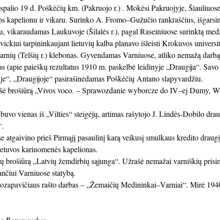
spalio 19 d. Poškėčių km. (Pakruojo r.) . Mokėsi Pakruojyje, Šiauliuose
 kapelionu ir vikaru. Surinko A. Fromo–Gužučio rankraščius, išgarsino 
u, vikaraudamas Laukuvoje (Šilalės r.), pagal Raseiniuose surinktą med
vickiui tarpininkaujant lietuvių kalba planavo išleisti Krokuvos universit
rnių (Telšių r.) klebonas. Gyvendamas Varniuose, atliko nemažą darbą
as (apie paieškų rezultatus 1910 m. paskelbė leidinyje „Draugija“. Savo 
yje“, „Draugijoje“ pasirašinėdamas Poškėčių Antano slapyvardžiu.
šė brošiūrą „Vivos voco. – Sprawozdanie wyborcze do IV–ej Dumy, Wiln
uvo vienas iš „Vilties“ steigėjų, artimas rašytojo J. Lindės-Dobilo draug
“.
 atgaivino prieš Pirmąjį pasaulinį karą veikusį smulkaus kredito draug
ietuvos kariuomenės kapelionas.
ių brošiūrą „Latvių žemdirbių sąjunga“. Užrašė nemažai varniškių prisi
nčiui Varniuose statybą.
ozapavičiaus rašto darbas – „Žemaičių Medininkai–Varniai“. Mirė 1940
us Baranauskas