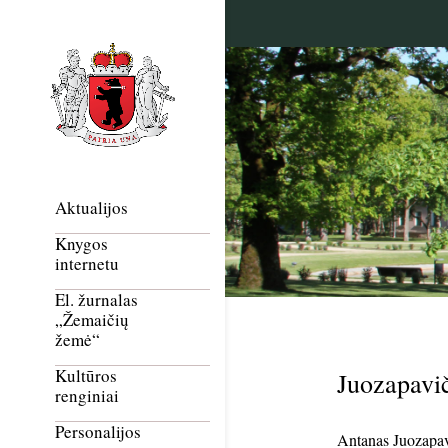
Aktualijos
Knygos
internetu
El. žurnalas
„Žemaičių
žemė“
Kultūros
Juozapavi
renginiai
Personalijos
Antanas Juozapavi