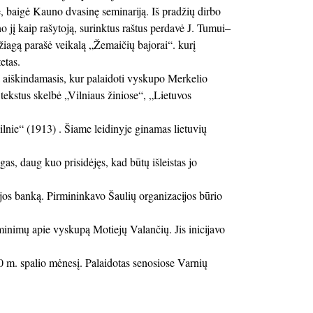
, baigė Kauno dvasinę seminariją. Iš pradžių dirbo
jį kaip rašytoją, surinktus raštus perdavė J. Tumui–
žiagą parašė veikalą „Žemaičių bajorai“. kurį
etas.
 aiškindamasis, kur palaidoti vyskupo Merkelio
tekstus skelbė „Vilniaus žiniose“, „Lietuvos
ie“ (1913) . Šiame leidinyje ginamas lietuvių
as, daug kuo prisidėjęs, kad būtų išleistas jo
ijos banką. Pirmininkavo Šaulių organizacijos būrio
minimų apie vyskupą Motiejų Valančių. Jis inicijavo
 m. spalio mėnesį. Palaidotas senosiose Varnių