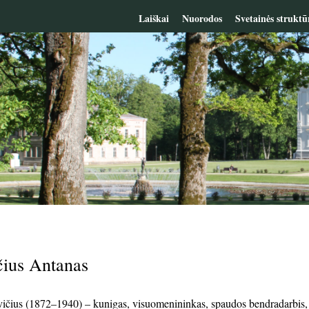
Laiškai
Nuorodos
Svetainės struktū
čius Antanas
čius (1872–1940) – kunigas, visuomenininkas, spaudos bendradarbis, Li