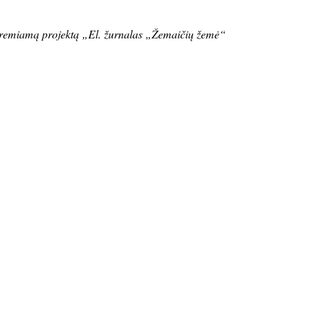
do remiamą projektą „El. žurnalas „Žemaičių žemė“