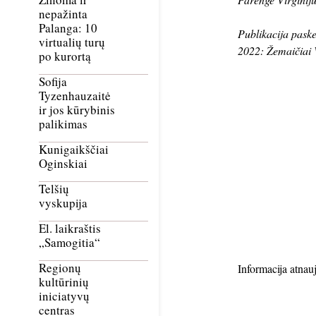
nepažinta
Palanga: 10
Publikacija pask
virtualių turų
2022: Žemaičiai 
po kurortą
Sofija
Tyzenhauzaitė
ir jos kūrybinis
palikimas
Kunigaikščiai
Oginskiai
Telšių
vyskupija
El. laikraštis
„Samogitia“
Regionų
Informacija atnau
kultūrinių
iniciatyvų
centras