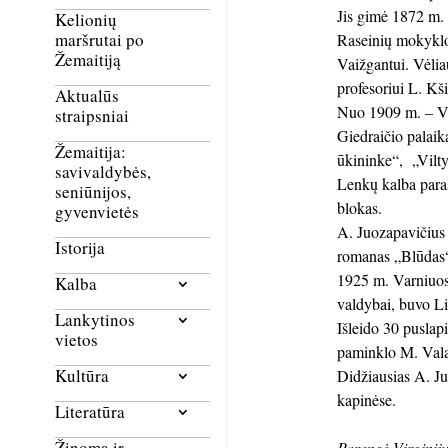
Jis gimė 1872 m. 
Kelionių
maršrutai po
Raseinių mokyklos
Žemaitiją
Vaižgantui. Vėlia
profesoriui L. Kši
Aktualūs
Nuo 1909 m. – Va
straipsniai
Giedraičio palaik
Žemaitija:
ūkininke“, „Vilt
savivaldybės,
Lenkų kalba para
seniūnijos,
blokas.
gyvenvietės
A. Juozapavičius b
Istorija
romanas „Blūdas
1925 m. Varniuose
Kalba
valdybai, buvo L
Lankytinos
Išleido 30 puslap
vietos
paminklo M. Vala
Kultūra
Didžiausias A. Ju
kapinėse.
Literatūra
Žinoma ir
Parengė Virginij