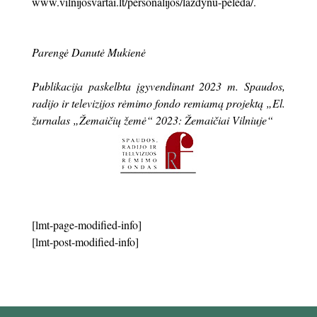
www.vilnijosvartai.lt/personalijos/lazdynu-peleda/.
Parengė Danutė Mukienė
Publikacija paskelbta įgyvendinant 2023 m. Spaudos,
radijo ir televizijos rėmimo fondo remiamą projektą „El.
žurnalas „Žemaičių žemė“ 2023: Žemaičiai Vilniuje“
[lmt-page-modified-info]
[lmt-post-modified-info]