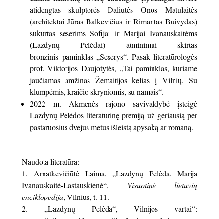
atidengtas skulptorės Daliutės Onos Matulaitės
(architektai Jūras Balkevičius ir Rimantas Buivydas)
sukurtas seserims Sofijai ir Marijai Ivanauskaitėms
(Lazdynų Pelėdai) atminimui skirtas
bronzinis paminklas „Seserys“. Pasak literatūrologės
prof. Viktorijos Daujotytės, „Tai paminklas, kuriame
jaučiamas amžinas Žemaitijos kelias į Vilnių. Su
klumpėmis, kraičio skryniomis, su namais“.
2022 m. Akmenės rajono savivaldybė įsteigė
Lazdynų Pelėdos literatūrinę premiją už geriausią per
pastaruosius dvejus metus išleistą apysaką ar romaną.
Naudota literatūra:
Arnatkevičiūtė Laima, „Lazdynų Pelėda. Marija
Ivanauskaitė-Lastauskienė“,
Visuotinė lietuvių
enciklopedija
, Vilnius, t. 11.
„Lazdynų Pelėda“, Vilnijos vartai“: