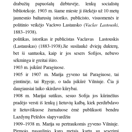
drabužių papuošalų dirbtuvėje, lenkų socialistų
bibliotekoje. 1903 m. šiame mieste ji ištekėjo už 10 metų
jaunesnio baltarusių istoriko, publicisto, visuomenės ir
politinio veikėjo Vaclovo Lastausko (
Vaclav Lastouski
,
1883–1938).
politikas, istorikas ir publicistas Vaclavas Lastouskis
(Lastauskas) (1883-1938).Jie susilaukė dviejų dukterų,
bet ši santuoka, kaip ir jos sesers Sofijos, nebuvo
sėkminga ir greitai iširo.
1903 m. įsikūrė Paragiuose.
1905 ir 1907 m. Marija gyveno tai Paragiuose, tai
gimtinėje, tai Rygoje, o tada įsikūrė Vilniuje. Čia ji
daugiausiai laiko skirdavo kūrybai.
1908 m. Marijai sutikus, sesuo Sofija jos kūrinėlius
pradėjo versti iš lenkų į lietuvių kalbą, kiek perdirbdavo
ir lietuviškuose žurnaluose ėmė publikuoti bendru
Lazdynų Pelėdos slapyvardžiu
1909–1938 m. Marija su pertraukomis gyveno Vilniuje.
Pirmojo pasaulinio karo metais kartu su seserimi