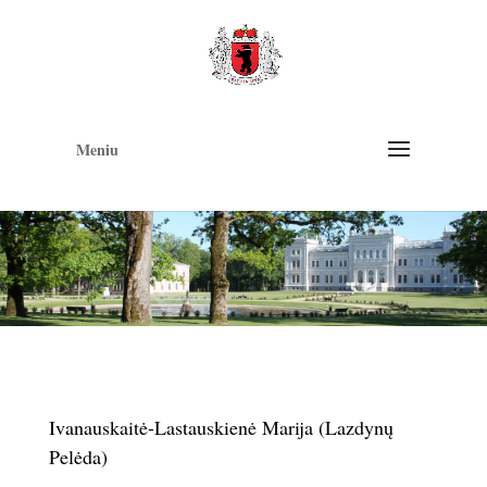
Op
too
Meniu
Ivanauskaitė-Lastauskienė Marija (Lazdynų
Pelėda)