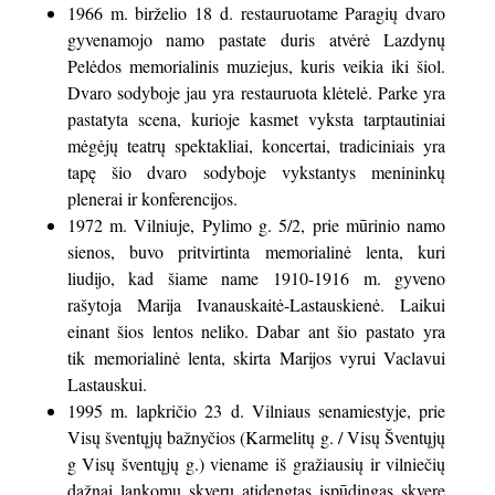
1966 m. birželio 18 d. restauruotame Paragių dvaro
gyvenamojo namo pastate duris atvėrė Lazdynų
Pelėdos memorialinis muziejus, kuris veikia iki šiol.
Dvaro sodyboje jau yra restauruota klėtelė. Parke yra
pastatyta scena, kurioje kasmet vyksta tarptautiniai
mėgėjų teatrų spektakliai, koncertai, tradiciniais yra
tapę šio dvaro sodyboje vykstantys menininkų
plenerai ir konferencijos.
1972 m. Vilniuje, Pylimo g. 5/2, prie mūrinio namo
sienos, buvo pritvirtinta memorialinė lenta, kuri
liudijo, kad šiame name 1910-1916 m. gyveno
rašytoja Marija Ivanauskaitė-Lastauskienė. Laikui
einant šios lentos neliko. Dabar ant šio pastato yra
tik memorialinė lenta, skirta Marijos vyrui Vaclavui
Lastauskui.
1995 m. lapkričio 23 d. Vilniaus senamiestyje, prie
Visų šventųjų bažnyčios (Karmelitų g. / Visų Šventųjų
g Visų šventųjų g.) viename iš gražiausių ir vilniečių
dažnai lankomų skverų atidengtas įspūdingas skvere