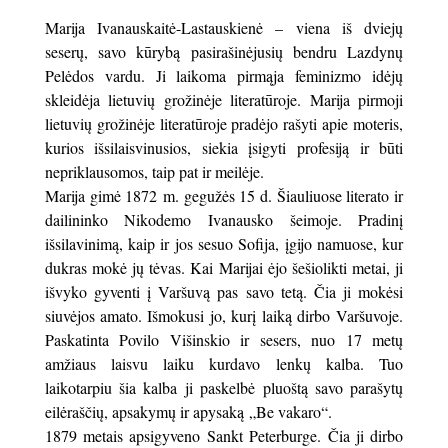
Marija Ivanauskaitė-Lastauskienė – viena iš dviejų
seserų, savo kūrybą pasirašinėjusių bendru Lazdynų
Pelėdos vardu. Ji laikoma pirmąja feminizmo idėjų
skleidėja lietuvių grožinėje literatūroje. Marija pirmoji
lietuvių grožinėje literatūroje pradėjo rašyti apie moteris,
kurios išsilaisvinusios, siekia įsigyti profesiją ir būti
nepriklausomos, taip pat ir meilėje.
Marija gimė 1872 m. gegužės 15 d. Šiauliuose literato ir
dailininko Nikodemo Ivanausko šeimoje. Pradinį
išsilavinimą, kaip ir jos sesuo Sofija, įgijo namuose, kur
dukras mokė jų tėvas. Kai Marijai ėjo šešiolikti metai, ji
išvyko gyventi į Varšuvą pas savo tetą. Čia ji mokėsi
siuvėjos amato. Išmokusi jo, kurį laiką dirbo Varšuvoje.
Paskatinta Povilo Višinskio ir sesers, nuo 17 metų
amžiaus laisvu laiku kurdavo lenkų kalba. Tuo
laikotarpiu šia kalba ji paskelbė pluoštą savo parašytų
eilėraščių, apsakymų ir apysaką „Be vakaro“.
1879 metais apsigyveno Sankt Peterburge. Čia ji dirbo