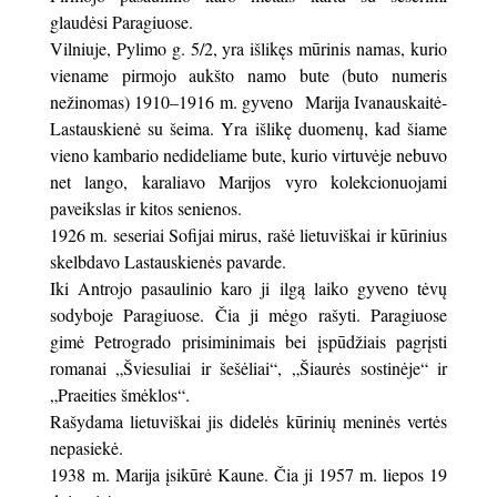
glaudėsi Paragiuose.
Vilniuje, Pylimo g. 5/2, yra išlikęs mūrinis namas, kurio
viename pirmojo aukšto namo bute (buto numeris
nežinomas) 1910–1916 m. gyveno Marija Ivanauskaitė-
Lastauskienė su šeima. Yra išlikę duomenų, kad šiame
vieno kambario nedideliame bute, kurio virtuvėje nebuvo
net lango, karaliavo Marijos vyro kolekcionuojami
paveikslas ir kitos senienos.
1926 m. seseriai Sofijai mirus, rašė lietuviškai ir kūrinius
skelbdavo Lastauskienės pavarde.
Iki Antrojo pasaulinio karo ji ilgą laiko gyveno tėvų
sodyboje Paragiuose. Čia ji mėgo rašyti. Paragiuose
gimė Petrogrado prisiminimais bei įspūdžiais pagrįsti
romanai „Šviesuliai ir šešėliai“, „Šiaurės sostinėje“ ir
„Praeities šmėklos“.
Rašydama lietuviškai jis didelės kūrinių meninės vertės
nepasiekė.
1938 m. Marija įsikūrė Kaune. Čia ji 1957 m. liepos 19