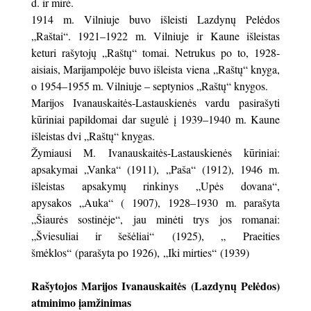
d. ir mirė.
1914 m. Vilniuje buvo išleisti Lazdynų Pelėdos
„Raštai“. 1921–1922 m. Vilniuje ir Kaune išleistas
keturi rašytojų „Raštų“ tomai. Netrukus po to, 1928-
aisiais, Marijampolėje buvo išleista viena „Raštų“ knyga,
o 1954–1955 m. Vilniuje – septynios „Raštų“ knygos.
Marijos Ivanauskaitės-Lastauskienės vardu pasirašyti
kūriniai papildomai dar sugulė į 1939–1940 m. Kaune
išleistas dvi „Raštų“ knygas.
Žymiausi M. Ivanauskaitės-Lastauskienės kūriniai:
apsakymai „Vanka“ (1911), „Paša“ (1912), 1946 m.
išleistas apsakymų rinkinys „Upės dovana“,
apysakos „Auka“ ( 1907), 1928–1930 m. parašyta
„Šiaurės sostinėje“, jau minėti trys jos romanai:
„Šviesuliai ir šešėliai“ (1925), „ Praeities
šmėklos“ (parašyta po 1926), „Iki mirties“ (1939)
Rašytojos Marijos Ivanauskaitės (Lazdynų Pelėdos)
atminimo įamžinimas