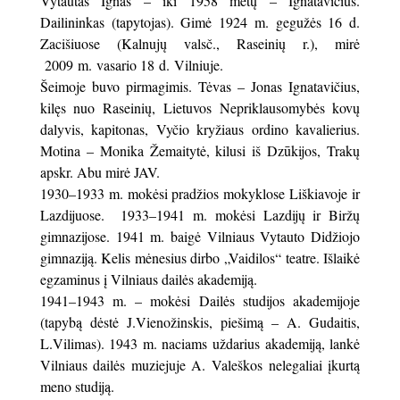
Vytautas Ignas – iki 1958 metų – Ignatavičius.
Dailininkas (tapytojas). Gimė 1924 m. gegužės 16 d.
Zacišiuose (Kalnujų valsč., Raseinių r.), mirė
2009 m. vasario 18 d. Vilniuje.
Šeimoje buvo pirmagimis. Tėvas – Jonas Ignatavičius,
kilęs nuo Raseinių, Lietuvos Nepriklausomybės kovų
dalyvis, kapitonas, Vyčio kryžiaus ordino kavalierius.
Motina – Monika Žemaitytė, kilusi iš Dzūkijos, Trakų
apskr. Abu mirė JAV.
1930–1933 m. mokėsi pradžios mokyklose Liškiavoje ir
Lazdijuose. 1933–1941 m. mokėsi Lazdijų ir Biržų
gimnazijose. 1941 m. baigė Vilniaus Vytauto Didžiojo
gimnaziją. Kelis mėnesius dirbo „Vaidilos“ teatre. Išlaikė
egzaminus į Vilniaus dailės akademiją.
1941–1943 m. – mokėsi Dailės studijos akademijoje
(tapybą dėstė J.Vienožinskis, piešimą – A. Gudaitis,
L.Vilimas). 1943 m. naciams uždarius akademiją, lankė
Vilniaus dailės muziejuje A. Valeškos nelegaliai įkurtą
meno studiją.