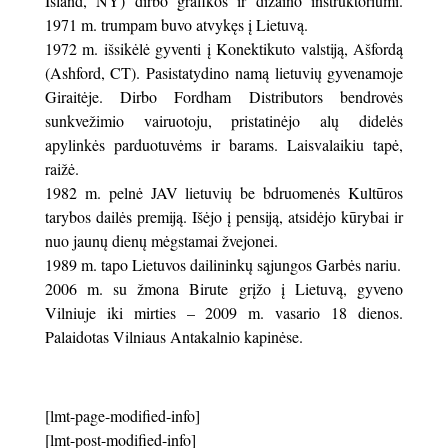
Island, NY) dirbo grafikos ir dizaino instruktoriumi.
1971 m. trumpam buvo atvykęs į Lietuvą.
1972 m. išsikėlė gyventi į Konektikuto valstiją, Ašfordą
(Ashford, CT). Pasistatydino namą lietuvių gyvenamoje
Giraitėje. Dirbo Fordham Distributors bendrovės
sunkvežimio vairuotoju, pristatinėjo alų didelės
apylinkės parduotuvėms ir barams. Laisvalaikiu tapė,
raižė.
1982 m. pelnė JAV lietuvių be bdruomenės Kultūros
tarybos dailės premiją. Išėjo į pensiją, atsidėjo kūrybai ir
nuo jaunų dienų mėgstamai žvejonei.
1989 m. tapo Lietuvos dailininkų sąjungos Garbės nariu.
2006 m. su žmona Birute grįžo į Lietuvą, gyveno
Vilniuje iki mirties – 2009 m. vasario 18 dienos.
Palaidotas Vilniaus Antakalnio kapinėse.
[lmt-page-modified-info]
[lmt-post-modified-info]