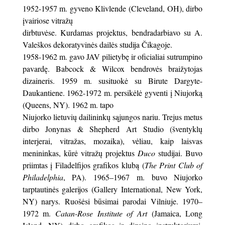
1952-1957 m. gyveno Klivlende (Cleveland, OH), dirbo
įvairiose vitražų
dirbtuvėse. Kurdamas projektus, bendradarbiavo su A.
Valeškos dekoratyvinės dailės studija Čikagoje.
1958-1962 m. gavo JAV pilietybę ir oficialiai sutrumpino
pavardę. Babcock & Wilcox bendrovės braižytojas
dizaineris. 1959 m. susituokė su Birute Dargyte-
Daukantiene. 1962-1972 m. persikėlė gyventi į Niujorką
(Queens, NY). 1962 m. tapo
Niujorko lietuvių dailininkų sąjungos nariu. Trejus metus
dirbo Jonynas & Shepherd Art Studio (šventyklų
interjerai, vitražas, mozaika), vėliau, kaip laisvas
menininkas, kūrė vitražų projektus
Duco
studijai. Buvo
priimtas į Filadelfijos grafikos klubą (
The Print Club of
Philadelphia
, PA). 1965–1967 m. buvo Niujorko
tarptautinės galerijos (Gallery International, New York,
NY) narys. Ruošėsi būsimai parodai Vilniuje. 1970–
1972 m.
Catan-Rose Institute of Art
(Jamaica, Long