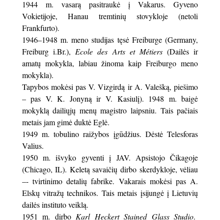
1944 m. vasarą pasitraukė į Vakarus. Gyveno
Vokietijoje, Hanau tremtinių stovykloje (netoli
Frankfurto).
1946–1948 m. meno studijas tęsė Freiburge (Germany,
Freiburg i.Br.),
Ecole des Arts et Métiers
(Dailės ir
amatų mokykla, labiau žinoma kaip Freiburgo meno
mokykla).
Tapybos mokėsi pas V. Vizgirdą ir A. Valešką, piešimo
– pas V. K. Jonyną ir V. Kasiulį). 1948 m. baigė
mokyklą dailiųjų menų magistro laipsniu. Tais pačiais
metais jam gimė duktė Eglė.
1949 m. tobulino raižybos įgūdžius. Dėstė Telesforas
Valius.
1950 m. išvyko gyventi į JAV. Apsistojo Čikagoje
(Chicago, IL). Keletą savaičių dirbo skerdykloje, vėliau
–- tvirtinimo detalių fabrike. Vakarais mokėsi pas A.
Elskų vitražų technikos. Tais metais įsijungė į Lietuvių
dailės instituto veiklą.
1951 m. dirbo
Karl Heckert Stained Glass Studio
.