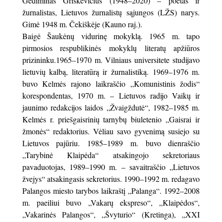
Gediminas Griškevičius (1948–2020) – poetas ir
žurnalistas, Lietuvos žurnalistų sąjungos (LŽS) narys.
Gimė 1948 m. Čekiškėje (Kauno raj.).
Baigė Šaukėnų vidurinę mokyklą. 1965 m. tapo
pirmosios respublikinės mokyklų literatų apžiūros
prizininku.1965–1970 m. Vilniaus universitete studijavo
lietuvių kalbą, literatūrą ir žurnalistiką. 1969–1976 m.
buvo Kelmės rajono laikraščio „Komunistinis žodis“
korespondentas, 1970 m. – Lietuvos radijo Vaikų ir
jaunimo redakcijos laidos „Žvaigždutė“, 1982–1985 m.
Kelmės r. priešgaisrinių tarnybų biuletenio „Gaisrai ir
žmonės“ redaktorius. Vėliau savo gyvenimą susiejo su
Lietuvos pajūriu. 1985–1989 m. buvo dienraščio
„Tarybinė Klaipėda“ atsakingojo sekretoriaus
pavaduotojas, 1989–1990 m. – savaitraščio „Lietuvos
žvejys“ atsakingasis sekretorius. 1990–1992 m. redagavo
Palangos miesto tarybos laikraštį „Palanga“. 1992–2008
m. paeiliui buvo „Vakarų ekspreso“, „Klaipėdos“,
„Vakarinės Palangos“, „Švyturio“ (Kretinga), „XXI