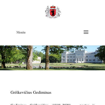
Op
too
Meniu
Griškevičius Gediminas