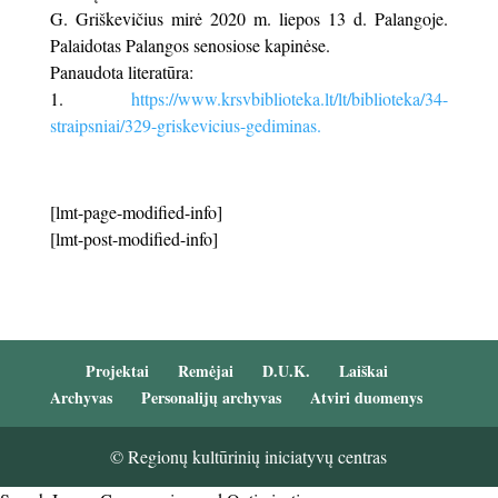
G. Griškevičius mirė 2020 m. liepos 13 d. Palangoje.
Palaidotas Palangos senosiose kapinėse.
Panaudota literatūra:
https://www.krsvbiblioteka.lt/lt/biblioteka/34-
straipsniai/329-griskevicius-gediminas.
[lmt-page-modified-info]
[lmt-post-modified-info]
Projektai
Remėjai
D.U.K.
Laiškai
Archyvas
Personalijų archyvas
Atviri duomenys
© Regionų kultūrinių iniciatyvų centras