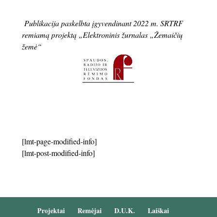
Publikacija paskelbta įgyvendinant 2022 m. SRTRF
remiamą projektą „Elektroninis žurnalas „Žemaičių
žemė“
[lmt-page-modified-info]
[lmt-post-modified-info]
Projektai
Remėjai
D.U.K.
Laiškai