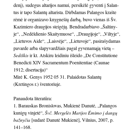
de­nį), su­de­gus al­ta­ri­jos na­mui, per­si­kė­lė gy­ven­ti į Sa­lan­
tus ir ta­po Sa­lan­tų al­ta­ris­ta. Dirb­da­mas Pa­lan­gos kraš­te
rė­mė ir organiza­vo knyg­ne­šių dar­bą, bu­vo vie­nas iš Šv.
Ka­zi­mie­ro drau­gi­jos stei­gė­jų. Ben­dra­dar­bia­vo „Šal­ti­ny­
je“, „Ne­dėl­die­nio Skai­ty­muo­se“, „Drau­gi­jo­je“, „Vil­ty­je“,
„Lie­tu­vos Ai­de“, „Lais­vė­je“, „Lie­tu­vo­je“, pa­si­ra­šy­da­mas
pa­var­de ar­ba sla­py­var­džiais pa­gal gy­ve­na­mą­ją vie­tą –
Se­diš­kis
ir kt. At­ski­ru lei­di­niu iš­lei­do „De Cons­ti­tu­tio­ne
Be­ne­dic­ti XIV Sac­ra­men­tum Po­eni­ten­tiae (Cau­nae
1912; di­ser­ta­ci­ja)“
Mi­rė K. Genys 1952 05 31. Pa­lai­do­tas Sa­lan­tų
(Kretingos r.) šven­to­riu­je.
Panaudota literatūra:
Barauskas Bronislovas, Mukienė Danutė, „Palangos
kunigų vinjetė“,
Švč. Mergelės Marijos Ėmimo į dangų
bažnyčia
[sudarė Danutė Mukienė], Vilnius, 2007, p.
141–168.