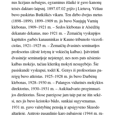
nus li­cė­jaus ne­bai­gus, eg­za­mi­nus iš­lai­kė ir ga­vo ka­no­nų
tei­sės dak­ta­ro laips­nį. 1897.07.02 grį­žo į Lie­tu­vą. Vėliau
bu­vo pa­skir­tas But­kiš­kės vi­ka­ru. Ten dir­bo dve­jus me­tus
(1898–1899). 1899–1909 m. jis bu­vo Nau­jų­jų Var­nių
kle­bo­nas, 1909–1921 m. – Se­dos kle­bo­nas ir Al­sė­džių
de­ka­na­to de­ka­nas, nuo 1921 m. – Že­mai­čių vys­ku­pi­jos
ka­pi­tu­los gar­bės ka­nau­nin­kas ir Kau­no tri­bu­no­lo vi­ce­ofi­
cio­las, 1921–1925 m. – Že­mai­čių dva­si­nės se­mi­na­ri­jos
pro­fe­so­rius (dės­tė lo­ty­nų ir vo­kie­čių kal­bas). Įsi­tvir­tin­ti
dva­si­nė­je se­mi­na­ri­jo­je ne­įsten­gė, nes nors pats už­sie­nio
kal­bas mo­kė­jo, ta­čiau klie­ri­kų mo­ky­ti ne­su­ge­bė­jo. Šie
pa­si­skun­dė vys­ku­pui, to­dėl K. Ge­nys iš pro­fe­so­riaus pa­
rei­gų bu­vo at­leis­tas. 1925–1928 m. jis bu­vo Dar­bė­nų
kle­bo­nas, 1928–1930 m. – Pa­lan­gos vi­du­ri­nės mo­kyk­los
di­rek­to­rius, 1930–1931 m. – Aukš­ta­dvario pro­gim­na­zi­
jos di­rek­to­rius. Šio­se pa­rei­go­se jam taip pat ne itin se­kė­
si, nes jis bu­vo keis­to­ko bū­do, sun­kiai su­gy­ve­na­mas.
1931 m. ga­vo vals­ty­bi­nę pen­si­ją ir ap­si­gy­ve­no Skuo­do
al­ta­ri­jo­je. Ant­ro­jo pa­sau­li­nio ka­ro pa­bai­go­je (1944 m. ru­