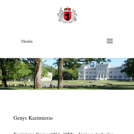
Op
too
Meniu
Genys Kazimieras