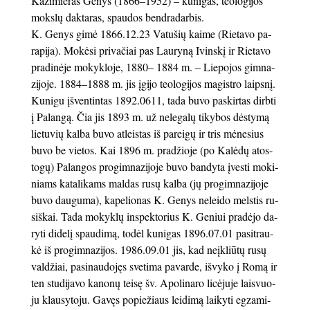
Kazimieras Genys (1866–1952) – ku­ni­gas, teologijos
mokslų daktaras, spaudos bendradarbis.
K. Genys gi­mė 1866.12.23 Va­tu­šių kai­me (Rie­ta­vo pa­
ra­pi­ja). Mo­kė­si pri­va­čiai pas Lau­ry­ną Ivins­kį ir Rie­ta­vo
pra­di­nė­je mo­kyk­lo­je, 1880– 1884 m. – Lie­po­jos gim­na­
zi­jo­je. 1884–1888 m. jis įgi­jo te­olo­gi­jos ma­gist­ro laips­nį.
Ku­ni­gu įšven­tin­tas 1892.0611, tada buvo paskirtas dirb­ti
į Pa­lan­gą. Čia jis 1893 m. už ne­le­ga­lų ti­ky­bos dės­ty­mą
lie­tu­vių kal­ba bu­vo at­leis­tas iš pa­rei­gų ir tris mė­ne­sius
bu­vo be vie­tos. Kai 1896 m. pra­džio­je (po Ka­lė­dų atos­
to­gų) Pa­lan­gos pro­gim­na­zi­jo­je bu­vo ban­dy­ta įves­ti mo­ki­
niams ka­ta­li­kams mal­das ru­sų kal­ba (jų pro­gim­na­zi­jo­je
bu­vo dau­gu­ma), ka­pe­lio­nas K. Ge­nys ne­lei­do mels­tis ru­
siš­kai. Ta­da mo­kyk­lų ins­pek­to­rius K. Ge­niui pra­dė­jo da­
ry­ti di­de­lį spau­di­mą, to­dėl ku­ni­gas 1896.07.01 pa­si­trau­
kė iš pro­gim­na­zi­jos. 1986.09.01 jis, kad ne­įkliū­tų ru­sų
val­džiai, pa­si­nau­do­jęs sve­ti­ma pa­var­de, iš­vy­ko į Ro­mą ir
ten stu­di­ja­vo ka­no­nų tei­sę šv. Apo­li­na­ro li­cė­ju­je lais­vuo­
ju klau­sy­to­ju. Ga­vęs po­pie­žiaus lei­di­mą lai­ky­ti eg­za­mi­