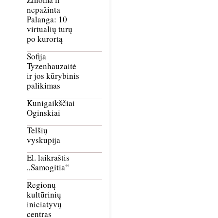
nepažinta
Palanga: 10
virtualių turų
po kurortą
Sofija
Tyzenhauzaitė
ir jos kūrybinis
palikimas
Kunigaikščiai
Oginskiai
Telšių
vyskupija
El. laikraštis
„Samogitia“
Regionų
kultūrinių
iniciatyvų
centras