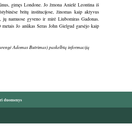
ūnus, gimęs Londone. Jo žmona Anielė Leontina iš
tybinėse britų ins­titucijose, žinomas kaip aktyvus
je, jų namuose gy­veno ir mirė Liubomiras Gadonas.
20 metais Jo anū­kas Seras John Gielgud garsėjo kaip
arengė Adomas Butrimas) paskelbtą informaciją
ri duomenys