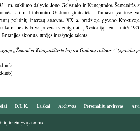
831 m. sukilimo dalyvio Jono Gelgaudo ir Kunegundos Šemetaitės s
minės, artimi Liubomiro Gadono giminai­čiai. Tarnavo įvairiose vals
grantų politinių interesų atstovas. XX a. pradžioje gyveno Krokuvo
o karo metais buvo priverstas emi­gruoti į Šveicariją, ten ir mirė 19
ritanijos aktorius, turėjęs ir rašy­tojo talentą.
nygoje „Žemaičių Kunigaikštystė bajorų Gadonų raštuose“ (spaudai p
d-info]
d-info]
ėjai
D.U.K.
Laiškai
Archyvas
Personalijų archyvas
Atvi
nių iniciatyvų centras