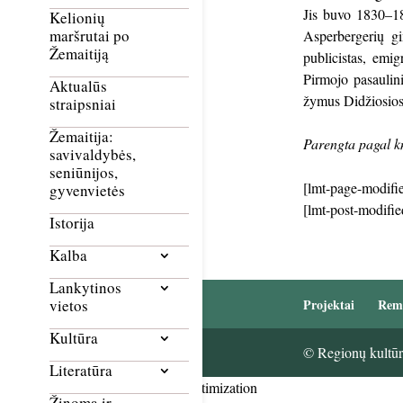
Jis buvo 1830–1
Kelionių
maršrutai po
Asperbergerių gi
Žemaitiją
publicistas, emi
Pirmojo pasaulini
Aktualūs
žymus Didžiosios B
straipsniai
Žemaitija:
Parengta pagal k
savivaldybės,
seniūnijos,
[lmt-page-modifie
gyvenvietės
[lmt-post-modifie
Istorija
Kalba
Lankytinos
vietos
Projektai
Rem
Kultūra
© Regionų kultūri
Literatūra
Smush Image Compression and Optimization
Žinoma ir