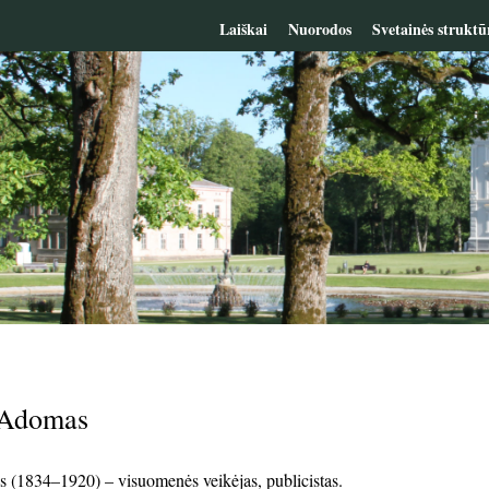
Laiškai
Nuorodos
Svetainės struktū
 Adomas
(1834–1920) – visuomenės veikėjas, publicistas.