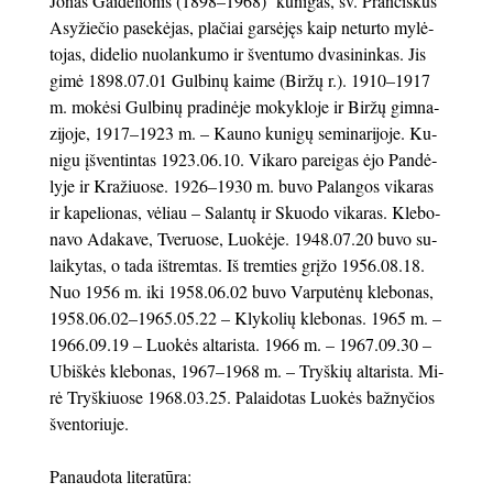
Jonas Gaidelionis (1898–1968) kunigas, šv. Pran­ciš­kus
Asy­žie­čio pa­se­kė­jas, plačiai garsėjęs kaip ne­tur­to my­lė­
to­jas, di­de­lio nuo­lan­ku­mo ir šven­tu­mo dva­si­nin­kas. Jis
gi­mė 1898.07.01 Gul­bi­nų kai­me (Bir­žų r.). 1910–1917
m. mo­kė­si Gul­bi­nų pra­di­nė­je mo­kyk­lo­je ir Bir­žų gim­na­
zi­jo­je, 1917–1923 m. – Kau­no ku­ni­gų se­mi­na­ri­jo­je. Ku­
ni­gu įšven­tin­tas 1923.06.10. Vi­ka­ro pa­rei­gas ėjo Pan­dė­
ly­je ir Kra­žiuo­se. 1926–1930 m. bu­vo Pa­lan­gos vi­ka­ras
ir ka­pe­lio­nas, vėliau – Sa­lan­tų ir Skuo­do vi­ka­ras. Kle­bo­
na­vo Ada­ka­ve, Tve­ruo­se, Luo­kė­je. 1948.07.20 bu­vo su­
lai­ky­tas, o tada iš­trem­tas. Iš trem­ties grį­žo 1956.08.18.
Nuo 1956 m. iki 1958.06.02 bu­vo Var­pu­tė­nų kle­bo­nas,
1958.06.02–1965.05.22 – Kly­ko­lių kle­bo­nas. 1965 m. –
1966.09.19 – Luo­kės al­ta­ris­ta. 1966 m. – 1967.09.30 –
Ubiš­kės kle­bo­nas, 1967–1968 m. – Tryš­kių al­ta­ris­ta. Mi­
rė Tryš­kiuo­se 1968.03.25. Pa­lai­do­tas Luo­kės baž­ny­čios
šven­to­riu­je.
Panaudota literatūra: