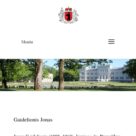
Op
too
Meniu
Gaidelionis Jonas