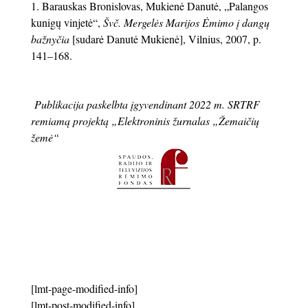
Barauskas Bronislovas, Mukienė Danutė, „Palangos
kunigų vinjetė“,
Švč. Mergelės Marijos Ėmimo į dangų
bažnyčia
[sudarė Danutė Mukienė], Vilnius, 2007, p.
141–168.
Publikacija paskelbta įgyvendinant 2022 m. SRTRF
remiamą projektą „Elektroninis žurnalas „Žemaičių
žemė“
[lmt-page-modified-info]
[lmt-post-modified-info]