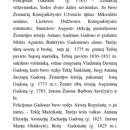
Felicijonas Gadonas (g. 1783) – Žemaičių
vėliavininkas, Sedos dvaro dalies savininkas. Jis buvo
Žemaičių Kunigaikštystės Užvenčio tijūno, Miksodžio
seniūno, Liertuvos Didžiosios Kunigaikštystės
rotminstro, Stanislovo Augusto elekciją pasirašiousio
Žemietijos teisėjo Antano Andriaus Gadono ir grafaitės
Sibilės Agnietės Butlerytės Gadonienės sūnus. Turėjo
tikrų seserų ir brolių, tarp jų: 1775 m. gimusį Telšių
pavieto bajorų maršalką, Telšių pavieto 1830–1831 m.
sukilimo viršininką, vėliau emigrantą Vladimirą Dionizą
Gadoną, kuris buvo vedęs Teklę Šiukštaitę, Jurgį Antaną
Juozapą Gadoną; Žemietijos teisėją, pakamarį Joną
Gadoną (g. 1773 m.); Žemės ribų teisėją Augustiną
Gadoną (g. 1783, žmona Žmona Barbora Savičytė)) ir
kt.
Felicijonas Gadonas buvo vedęs Aloizą Bogužaitę, o jai
mirus, – Teklę Mažeikaitę. Turėjo šešis vaikus: Antaną
Elizarijų Atonazijų Zacharijų Gadoną (g. 1823, žmona
Marija Olenksytė), Rožę Gadonaitę (g. 1825 m.),