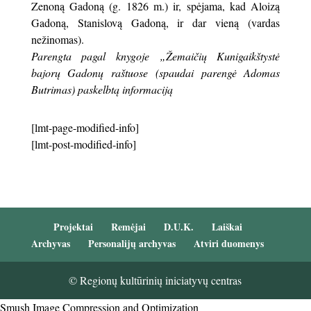
Zenoną Gadoną (g. 1826 m.) ir, spėjama, kad Aloizą
Gadoną, Stanislovą Gadoną, ir dar vieną (vardas
nežinomas).
Parengta pagal knygoje „Žemaičių Kunigaikštystė
bajorų Gadonų raštuose (spaudai parengė Adomas
Butrimas) paskelbtą informaciją
[lmt-page-modified-info]
[lmt-post-modified-info]
Projektai
Remėjai
D.U.K.
Laiškai
Archyvas
Personalijų archyvas
Atviri duomenys
© Regionų kultūrinių iniciatyvų centras
Smush Image Compression and Optimization