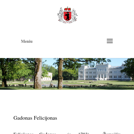
Op
too
Meniu
Gadonas Felicijonas