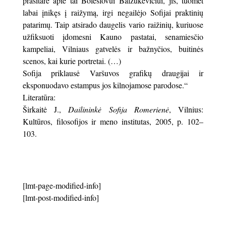
prasitarė apie tai Boleslovui Balzukevičiui, jis, tuomet
labai įnikęs į raižymą, irgi negailėjo Sofijai praktinių
patarimų. Taip atsirado daugelis vario raižinių, kuriuose
užfiksuoti įdomesni Kauno pastatai, senamiesčio
kampeliai, Vilniaus gatvelės ir bažnyčios, buitinės
scenos, kai kurie portretai. (…)
Sofija priklausė Varšuvos grafikų draugijai ir
eksponuodavo estampus jos kilnojamose parodose.“
Literatūra:
Širkaitė J.,
Dailininkė Sofija Romerienė
, Vilnius:
Kultūros, filosofijos ir meno institutas, 2005, p. 102–
103.
[lmt-page-modified-info]
[lmt-post-modified-info]