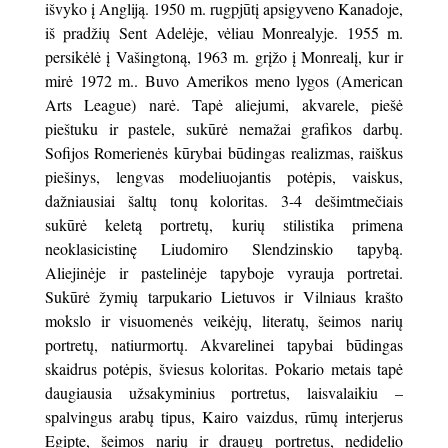
išvyko į Angliją. 1950 m. rugpjūtį apsigyveno Kanadoje,
iš pradžių Sent Adelėje, vėliau Monrealyje. 1955 m.
persikėlė į Vašingtoną, 1963 m. grįžo į Monrealį, kur ir
mirė 1972 m.. Buvo Amerikos meno lygos (American
Arts League) narė. Tapė aliejumi, akvarele, piešė
pieštuku ir pastele, sukūrė nemažai grafikos darbų.
Sofijos Romerienės kūrybai būdingas realizmas, raiškus
piešinys, lengvas modeliuojantis potėpis, vaiskus,
dažniausiai šaltų tonų koloritas. 3-4 dešimtmečiais
sukūrė keletą portretų, kurių stilistika primena
neoklasicistinę Liudomiro Slendzinskio tapybą.
Aliejinėje ir pastelinėje tapyboje vyrauja portretai.
Sukūrė žymių tarpukario Lietuvos ir Vilniaus krašto
mokslo ir visuomenės veikėjų, literatų, šeimos narių
portretų, natiurmortų. Akvarelinei tapybai būdingas
skaidrus potėpis, šviesus koloritas. Pokario metais tapė
daugiausia užsakyminius portretus, laisvalaikiu –
spalvingus arabų tipus, Kairo vaizdus, rūmų interjerus
Egipte, šeimos narių ir draugų portretus, nedidelio