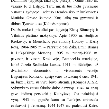
Dailininkė (t
apytoja, raižytoja, piešėja)
. Gimė 1885 m.
vasario 16 d. Estijoje, Tartu mieste tuo metu gyvenusio
Vilniaus gydytojo Tadeušo Dembovskio ir krokuvietės
Matildos Grosse šeimoje
. Kurį laiką yra gyvenusi ir
dirbusi Tytuvėnuose (Kelmės rajonas).
Dailės mokėsi privačiai pas tapytoją Eleną Römerytę ir
Vilniaus piešimo mokykloje. Apie 1900 m. studijavo
Krokuvoje ir Miunchene pas Simoną Hollosy ir Karlą
Rotą, 1904-1905 m. – Paryžiuje pas Žaką Emilį Blanšą
ir Luką-Olivjė Mersoną. 1905 m. rudenį-1906 m.
pavasarį ir vasarą Krokuvoje, Baraneckio muziejuje,
lankė Juzefo Sedleckio kursus. 1911 m. ištekėjusi už
dvarininko, ekonomisto ir visuomenės veikėjo
Eugenijaus Romerio, apsigyveno Tytuvėnų dvare. 1941
m. birželį kartu su vyru buvo ištremta į Komijos ATSR.
Syktyvkaro žaislų fabrike dirbo dažytoja. 1942 m. spalį
gavo leidimą persikelti į Kuibyševą. Čia palaidojusi
vyrą, 1943 m. gegužę kartu su Lenkijos ambasada
evakavosi į Teheraną. 1944-1947 m. praleidusi Kaire,