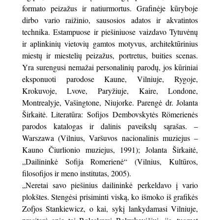
formato peizažus ir natiurmortus. Grafinėje kūryboje
dirbo vario raižinio, sausosios adatos ir akvatintos
technika. Estampuose ir piešiniuose vaizdavo Tytuvėnų
ir aplinkinių vietovių gamtos motyvus, architektūrinius
miestų ir miestelių peizažus, portretus, buities scenas.
Yra surengusi nemažai personalinių parodų, jos kūriniai
eksponuoti parodose Kaune, Vilniuje, Rygoje,
Krokuvoje, Lvove, Paryžiuje, Kaire, Londone,
Montrealyje, Vašingtone, Niujorke. Parengė dr. Jolanta
Širkaitė. Literatūra: Sofijos Dembovskytės Römerienės
parodos katalogas ir dalinis paveikslų sąrašas. –
Warszawa (Vilnius, Varšuvos nacionalinis muziejus –
Kauno Čiurlionio muziejus, 1991); Jolanta Širkaitė,
„Dailininkė Sofija Romerienė“ (Vilnius, Kultūros,
filosofijos ir meno institutas, 2005).
„Neretai savo piešinius dailininkė perkeldavo į vario
plokštes. Stengėsi prisiminti viską, ko išmoko iš grafikės
Zofjos Stankiewicz, o kai, sykį lankydamasi Vilniuje,