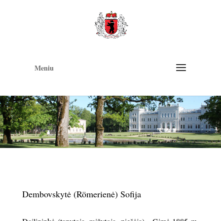
Op
too
Meniu
Dembovskytė (Römerienė) Sofija