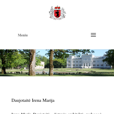
Op
too
Meniu
Daujotaitė Irena Marija