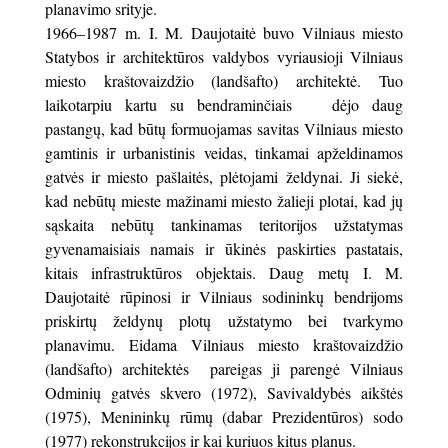
planavimo srityje.
1966–1987 m. I. M. Daujotaitė buvo Vilniaus miesto
Statybos ir architektūros valdybos vyriausioji Vilniaus
miesto kraštovaizdžio (landšafto) architektė. Tuo
laikotarpiu kartu su bendraminčiais dėjo daug
pastangų, kad būtų formuojamas savitas Vilniaus miesto
gamtinis ir urbanistinis veidas, tinkamai apželdinamos
gatvės ir miesto pašlaitės, plėtojami želdynai. Ji siekė,
kad nebūtų mieste mažinami miesto žalieji plotai, kad jų
sąskaita nebūtų tankinamas teritorijos užstatymas
gyvenamaisiais namais ir ūkinės paskirties pastatais,
kitais infrastruktūros objektais. Daug metų I. M.
Daujotaitė rūpinosi ir Vilniaus sodininkų bendrijoms
priskirtų želdynų plotų užstatymo bei tvarkymo
planavimu. Eidama Vilniaus miesto kraštovaizdžio
(landšafto) architektės pareigas ji parengė Vilniaus
Odminių gatvės skvero (1972), Savivaldybės aikštės
(1975), Menininkų rūmų (dabar Prezidentūros) sodo
(1977) rekonstrukcijos ir kai kuriuos kitus planus.