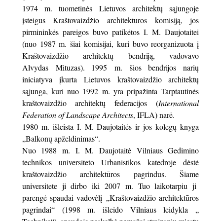
1974 m. tuometinės Lietuvos architektų sąjungoje
įsteigus Kraštovaizdžio architektūros komisiją, jos
pirmininkės pareigos buvo patikėtos I. M. Daujotaitei
(nuo 1987 m. šiai komisijai, kuri buvo reorganizuota į
Kraštovaizdžio architektų bendriją, vadovavo
Alvydas Mituzas). 1995 m. šios bendrijos narių
iniciatyva įkurta Lietuvos kraštovaizdžio architektų
sąjunga, kuri nuo 1992 m. yra pripažinta Tarptautinės
kraštovaizdžio architektų federacijos (
International
Federation of Landscape Architects
, IFLA) narė.
1980 m. išleista I. M. Daujotaitės ir jos kolegų knyga
„Balkonų apželdinimas“.
Nuo 1988 m. I. M. Daujotaitė Vilniaus Gedimino
technikos universiteto Urbanistikos katedroje dėstė
kraštovaizdžio architektūros pagrindus. Šiame
universitete ji dirbo iki 2007 m. Tuo laikotarpiu ji
parengė spaudai vadovėlį „Kraštovaizdžio architektūros
pagrindai“ (1998 m. išleido Vilniaus leidykla „