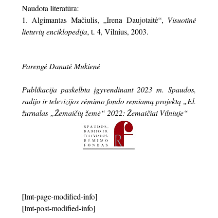
Naudota literatūra:
Algimantas Mačiulis, „Irena Daujotaitė“,
Visuotinė
lietuvių enciklopedija
, t. 4, Vilnius, 2003.
Parengė Danutė Mukienė
Publikacija paskelbta įgyvendinant 2023 m. Spaudos,
radijo ir televizijos rėmimo fondo remiamą projektą „El.
žurnalas „Žemaičių žemė“ 2022: Žemaičiai Vilniuje“
[lmt-page-modified-info]
[lmt-post-modified-info]