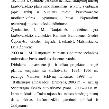
Technika“), spaudoje paskelbė nemažai straipsnių miestų
kraštovaizdžio planavimo klausimais, iš kurių svarbiausi
(apie Trakų ir Vilniaus miestų kraštovaizdžio
morfostruktūros ypatumus) buvo išspausdinti
recenzuojamuose mokslo leidiniuose.
Žymiausios I. M. Daujotaitės auklėtinės yra
kraštovaizdžio architektės Ramunė Baniulienė, Giedrė
Čeponytė, Giedrė Ingrida Laukaitytė-Malžinskienė,
Dėja Želvienė.
2000 m. I. M. Daujotaitei Vilniaus Gedimino technikos
universitete buvo suteiktas docentės vardas.
Dirbdama universitete ji ir toliau projektavo, rengė
planus, susijusius su kraštotvarka: 1994, 1996 m.
parengė Vilniaus želdynų schemas, 1998 m. –
Baltarusijos ambasados teritorijos, 2003 m. – naująjį
Šventaragio skvero sutvarkymo planą, 2006–2008 m.
kartu su kitais – Trakų rajono bei miesto bendrųjų planų
dalis, skirtas kraštovaizdžio gamtinei aplinkai ir
želdynams.