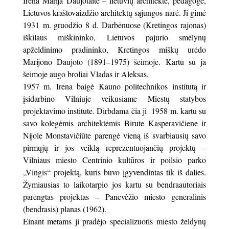
Irena Marija Daujotaitė – lietuvių architektė, pedagogė,
Lietuvos kraštovaizdžio architektų sąjungos narė. Ji gimė
1931 m. gruodžio 8 d. Darbėnuose (Kretingos rajonas)
iškilaus miškininko, Lietuvos pajūrio smėlynų
apželdinimo pradininko, Kretingos miškų urėdo
Marijono Daujoto (1891–1975) šeimoje. Kartu su ja
šeimoje augo broliai Vladas ir Aleksas.
1957 m. Irena baigė Kauno politechnikos institutą ir
įsidarbino Vilniuje veikusiame Miestų statybos
projektavimo institute. Dirbdama čia ji 1958 m. kartu su
savo kolegėmis architektėmis Birute Kasperavičiene ir
Nijole Monstavičiūte parengė vieną iš svarbiausių savo
pirmųjų ir jos veiklą reprezentuojančių projektų –
Vilniaus miesto Centrinio kultūros ir poilsio parko
„Vingis“ projektą, kuris buvo įgyvendintas tik iš dalies.
Žymiausias to laikotarpio jos kartu su bendraautoriais
parengtas projektas – Panevėžio miesto generalinis
(bendrasis) planas (1962).
Einant metams ji pradėjo specializuotis miesto želdynų