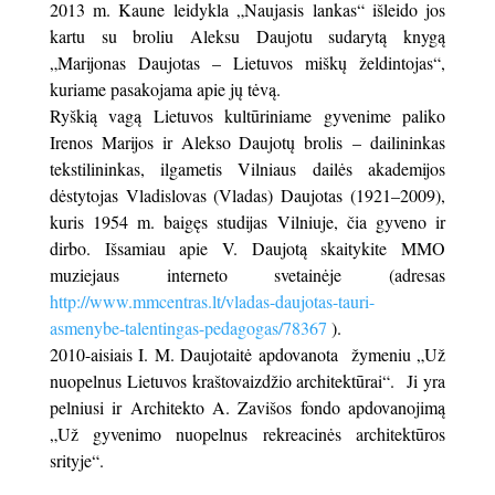
2013 m. Kaune leidykla „Naujasis lankas“ išleido jos
kartu su broliu Aleksu Daujotu sudarytą knygą
„Marijonas Daujotas – Lietuvos miškų želdintojas“,
kuriame pasakojama apie jų tėvą.
Ryškią vagą Lietuvos kultūriniame gyvenime paliko
Irenos Marijos ir Alekso Daujotų brolis – dailininkas
tekstilininkas, ilgametis Vilniaus dailės akademijos
dėstytojas Vladislovas (Vladas) Daujotas (1921–2009),
kuris 1954 m. baigęs studijas Vilniuje, čia gyveno ir
dirbo. Išsamiau apie V. Daujotą skaitykite MMO
muziejaus interneto svetainėje (adresas
http://www.mmcentras.lt/vladas-daujotas-tauri-
asmenybe-talentingas-pedagogas/78367
).
2010-aisiais I. M. Daujotaitė apdovanota žymeniu „Už
nuopelnus Lietuvos kraštovaizdžio architektūrai“. Ji yra
pelniusi ir Architekto A. Zavišos fondo apdovanojimą
„Už gyvenimo nuopelnus rekreacinės architektūros
srityje“.