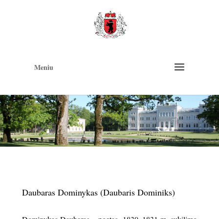
Op
too
Meniu
Daubaras Dominykas (Daubaris Dominiks)