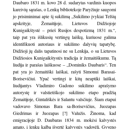
Daubaro 1831 m. kovo 28 d. sudarytas var­dinis kuopos
kareivių sąrašas, o Lenkų bibliote­koje Paryžiuje saugomi
jo prisiminimai apie šį sukilimą „Sukilimo įvykiai Telšių
apskrityje, Že­maitijoje, Lietuvos Didžiojoje
Kunigaikštystė – prieš Rusijos despotizmą 1831 m.“,
taip pat yra išlikusių vertingų laiškų, kuriuose galima
identifikuoti autoriaus ir sukilimo dalyvių tapatybę.
Didžioji jų dalis tapatinosi ne su Lenkija, o su Lietuvos
Didžiosios Kunigaikš­tystės tradicija ir žemaitiškumu. Tą
liudija ir parašas laiškuose – „Dominiks Daubaris“. Ten
pat yra jo žemaitiški laiškai, rašyti Simonui Barasai-
Borisevičiui. Ypač vertingi ir kitų neaptiki laiškai,
liudijantys Vladimiro Gadono sukilimo aprašymo
autorystę ir valstietiškojo sukilimo etapo pradžią
Žemaitijoje, Gintališkės ir Salantu valsčiuje. Šiam etapui
vadovavo Simonas Bara sa-Borisevičius, Juozapas
Giedrimas ir Juozapas [?] Valužis. Žinoma, kad
emigracijoje D. Dau­baras 1834 m. mokėsi kalvystės
amato, į lenkų kal­bą išvertė kalvystės vadovėlį. Gyveno