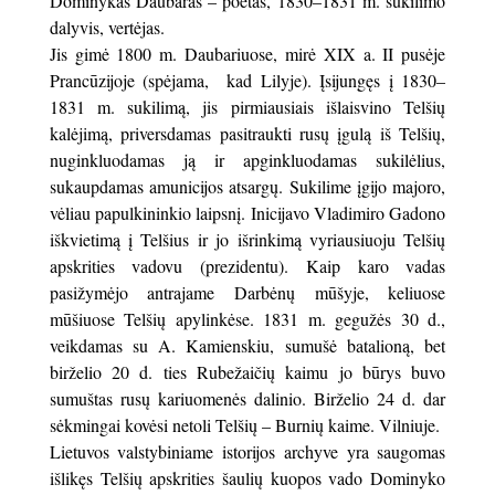
Dominykas Daubaras – poetas, 1830–1831 m. sukilimo
dalyvis, vertėjas.
Jis gimė 1800 m. Daubariuose, mirė XIX a. II pusėje
Prancūzijoje (spėjama, kad Lilyje). Įsijungęs į 1830–
1831 m. sukilimą, jis pirmiausiais iš­laisvino Telšių
kalėjimą, priversdamas pa­sitraukti rusų įgulą iš Telšių,
nuginkluodamas ją ir apginkluodamas sukilėlius,
sukaupdamas amunicijos atsargų. Sukilime įgijo majoro,
vė­liau papulkininkio laipsnį. Inicijavo Vladimiro Gadono
iškvietimą į Telšius ir jo išrinkimą vy­riausiuoju Telšių
apskrities vadovu (prezidentu). Kaip karo vadas
pasižymėjo antrajame Darbėnų mūšyje, keliuose
mūšiuose Telšių apylinkėse. 1831 m. gegužės 30 d.,
veikdamas su A. Kamienskiu, sumušė batalioną, bet
birželio 20 d. ties Rubežaičių kaimu jo būrys buvo
sumuštas rusų ka­riuomenės dalinio. Birželio 24 d. dar
sėkmingai kovėsi netoli Telšių – Burnių kaime. Vil­niuje.
Lietuvos valstybiniame istorijos archyve yra saugomas
išlikęs Telšių apskrities šaulių kuopos vado Do­minyko