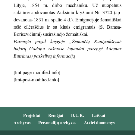
Lilyje, 1854 m. dirbo mechaniku. Už nuopelnus
sukilime apdovanotas Auksiniu kryžiumi Nr. 3720 (ap­
dovanotas 1831 m. spalio 4 d.). Emigracijoje žemai­tiškai
rašė eilėraščius ir su kitais emigrantais (S. Barasa-
Borisevičiumi) susirašinėjo žemaitiškai.
Parengta pagal knygoje „Žemaičių Kunigaikštystė
bajorų Gadonų raštuose (spaudai parengė Adomas
Butrimas) paskelbtą informaciją
[lmt-page-modified-info]
[lmt-post-modified-info]
Projektai
Remėjai
D.U.K.
Laiškai
Archyvas
Personalijų archyvas
Atviri duomenys