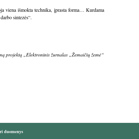
boja viena išmokta technika, įprasta forma… Kurdama
o darbo sintezės“.
iamą projektą „Elektroninis žurnalas „Žemaičių žemė“
ri duomenys