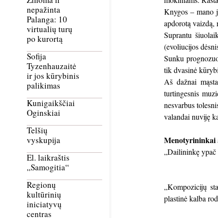
nepažinta
Knygos – mano jau
Palanga: 10
apdorotą vaizdą,
virtualių turų
Suprantu šiuolai
po kurortą
(evoliucijos dėsn
Sofija
Sunku prognozuoti
Tyzenhauzaitė
tik dvasinė kūrybi
ir jos kūrybinis
Aš dažnai mąstau
palikimas
turtingesnis muzi
Kunigaikščiai
nesvarbus tolesni
Oginskiai
valandai nuviję k
Telšių
Menotyrininkai 
vyskupija
„Dailininkę ypač 
El. laikraštis
„Samogitia“
Regionų
„Kompozicijų stat
kultūrinių
plastinė kalba r
iniciatyvų
centras