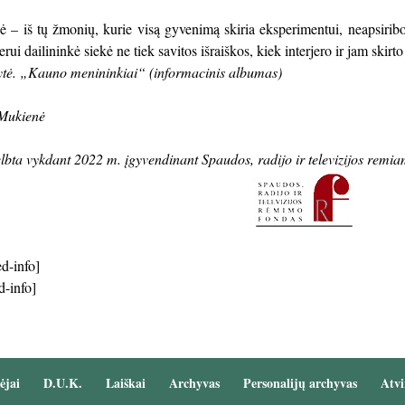
ė – iš tų žmonių, kurie visą gyvenimą skiria eksperimentui, neapsiri
rui dailininkė siekė ne tiek savitos išraiškos, kiek interjero ir jam skirt
ė. „Kauno menininkiai“ (informacinis albumas)
Mukienė
lbta vykdant 2022 m. įgyvendinant Spaudos, radijo ir televizijos rem
d-info]
d-info]
ėjai
D.U.K.
Laiškai
Archyvas
Personalijų archyvas
Atvi