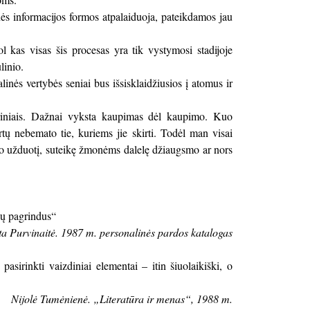
nės informacijos formos atpalaiduoja, pateikdamos jau
l kas visas šis procesas yra tik vystymosi stadijoje
linio.
nės vertybės seniai bus išsisklaidžiusios į atomus ir
ūriniais. Dažnai vyksta kaupimas dėl kaupimo. Kuo
rtų nebemato tie, kuriems jie skirti. Todėl man visai
vo užduotį, suteikę žmonėms dalelę džiaugsmo ar nors
jų pagrindus“
a Purvinaitė. 1987 m. personalinės pardos katalogas
asirinkti vaizdiniai elementai – itin šiuolaikiški, o
Nijolė Tumėnienė. „Literatūra ir menas“, 1988 m.