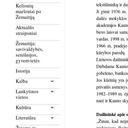
tekstilininkų ir da
Kelionių
maršrutai po
Ji gimė 1936 m.
Žemaitiją
dailės mokyklos
akademijos Kauno
Aktualūs
buvo laisvai samd
straipsniai
vardas. 1998 m. st
Žemaitija:
1966 m. pradėjo 
savivaldybės,
kūrybos parodų.
seniūnijos,
Lietuvos dailini
gyvenvietės
Dirbdama Kauno š
Istorija
gobeleno, batikos
Jos kūrinių yra į
Kalba
privatūs asmenys
Lankytinos
1982–1989 m. ėjo
vietos
narė ir Kauno sky
Kultūra
Dailininkė apie 
Literatūra
„Žinau, kad neįm
Žinoma ir
mokiniams. Raštas