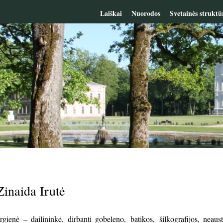
Laiškai
Nuorodos
Svetainės struktū
inaida Irutė
gienė – dailininkė, dirbanti gobeleno, batikos, šilkografijos, neaus