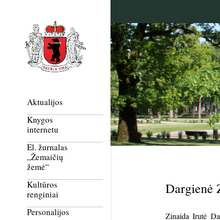
Aktualijos
Knygos
internetu
El. žurnalas
„Žemaičių
žemė“
Kultūros
Dargienė Z
renginiai
Personalijos
Zinaida Irutė Dar