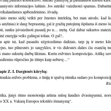
nystės informacijos šaltinis. Jos suteikė vaizduotei sparnus. Dabarti
 reikalaudamos apibendrinimo, išvadų.
kinio meno siekį veikti per žmones intelektą, bet man atrodo, kad ko
is amžinas) ir daug beprasmių, gal ir gražių putojimų išpilama iš meno šu
, sunku įsivaizduoti pasaulį po n… metų. Gal dabar sukurtos materiali
nė energija veiks galingai toliau. O gal?..
 apie tai, kad pasaulis užgriozdintas daiktais, tarp jų ir meno k
ejus, tuo pilnesnės jo saugyklos, ir vis didesnės dalies čia esančių tu
s mano sukurtų darbų likimas. Kuriu erdvines kompozicijas. Atlikę sa
asdienius rūpesčius jie ištirps kaip nebuvę…“
apie Z. I. Dargienės kūrybą:
traukia erdvės problema, o linijų ir spalvų ritmika sudaro jos kompozici
Rūt
ika, įtaigi ritmo monotonija artima mūsų liaudies dvasingumui, nors p
odo XX a. Vakarų Europos tekstilės išmanymą“.