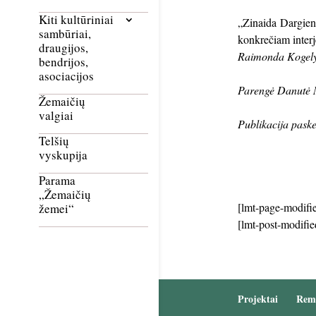
Kiti kultūriniai
„Zinaida Dargien
sambūriai,
konkrečiam interje
draugijos,
Raimonda Kogelyt
bendrijos,
asociacijos
Parengė Danutė 
Žemaičių
valgiai
Publikacija paske
Telšių
vyskupija
Parama
„Žemaičių
[lmt-page-modifie
žemei“
[lmt-post-modifie
Projektai
Rem