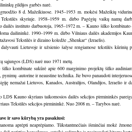
ilininkų gildijos garbės narė.
 gruodžio 8 d. Mažeikiuose. 1945–1953 m. mokėsi Mažeikių viduri
 Tekstilės skyriuje. 1958–1959 m. dirbo Pagėgių vaikų namų darb
 dailės instituto darbuotoja, 1965–1972 m. – Kauno šilko kombinato 
oma dailininkė. 1990–1999 m. dirbo Vilniaus dailės akademijos Kauno d
ažavosi Tekstilės ir dizaino koledže „Shenkar“ (Izraelis).
dalyvauti Lietuvoje ir užsienio šalyse rengiamose tekstilės kūrinių 
nkų sąjungos (LDS) narė nuo 1971 metų.
ilko kombinate sukūrė apie 600 marginimo projektų šilko audiniams
, pynimų -autorine ir neaustine technika. Jie buvo panaudoti interjeruo
sigiję nemažai Lietuvos, Kanados, Australijos, Olandijos, Izraelio ir d
.
 LDS Kauno skyriaus taikomosios dailės sekcijos pirmininkės pare
riaus Tekstilės sekcijos pirmininkė. Nuo 2008 m. – Tarybos narė.
save ir savo kūrybą yra pasakiusi:
anoma aprėpti neaprėpiamo. Tūkstantmečiais išminčiai mokė žmones pe
 dalį patirties konsekravo, suteikė galimybę ja pasinaudoti kitoms kart