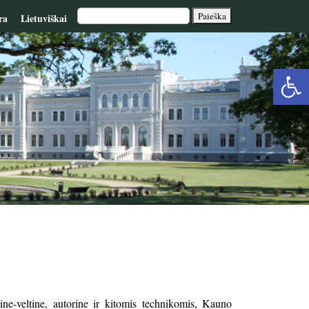
ra
Lietuviškai
Op
too
tine-veltine, autorine ir kitomis technikomis, Kauno