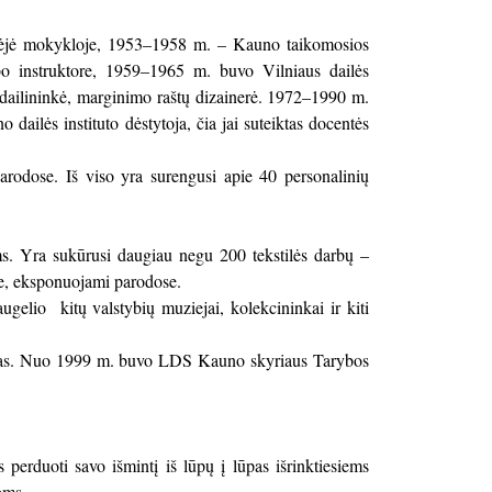
nėjė mokykloje, 1953–1958 m. – Kauno taikomosios
o instruktore, 1959–1965 m. buvo Vilniaus dailės
dailininkė, marginimo raštų dizainerė. 1972–1990 m.
ailės instituto dėstytoja, čia jai suteiktas docentės
parodose. Iš viso yra surengusi apie 40 personalinių
. Yra sukūrusi daugiau negu 200 tekstilės darbų –
se, eksponuojami parodose.
augelio kitų valstybių muziejai, kolekcininkai ir kiti
igas. Nuo 1999 m. buvo LDS Kauno skyriaus Tarybos
rduoti savo išmintį iš lūpų į lūpas išrinktiesiems
oms.