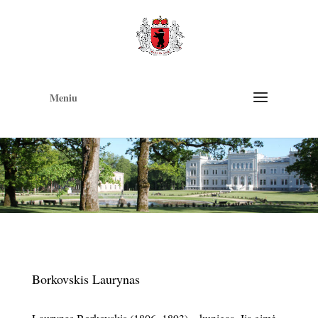
Op
too
Meniu
Borkovskis Laurynas