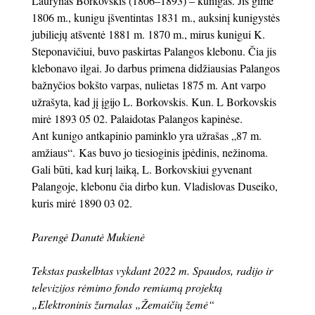
Laurynas Borkovskis (1806–1893) – kunigas. Jis gimė
1806 m., kunigu įšventintas 1831 m., auksinį kunigystės
jubiliejų atšventė 1881 m. 1870 m., mirus kunigui K.
Steponavičiui, buvo paskirtas Palangos klebonu. Čia jis
klebonavo ilgai. Jo darbus primena didžiausias Palangos
bažnyčios bokšto varpas, nulietas 1875 m. Ant varpo
užrašyta, kad jį įgijo L. Borkovskis. Kun. L Borkovskis
mirė 1893 05 02. Palaidotas Palangos kapinėse.
Ant kunigo antkapinio paminklo yra užrašas „87 m.
amžiaus“. Kas buvo jo tiesioginis įpėdinis, nežinoma.
Gali būti, kad kurį laiką, L. Borkovskiui gyvenant
Palangoje, klebonu čia dirbo kun. Vladislovas Duseiko,
kuris mirė 1890 03 02.
Parengė Danutė Mukienė
Tekstas paskelbtas vykdant 2022 m. Spaudos, radijo ir
televizijos rėmimo fondo remiamą projektą
„Elektroninis žurnalas „Žemaičių žemė“