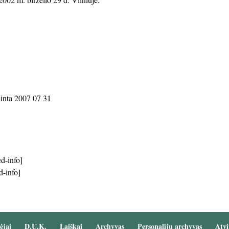
jinta 2007 07 31
d-info]
d-info]
ėjai
D.U.K.
Laiškai
Archyvas
Personalijų archyvas
Atvi