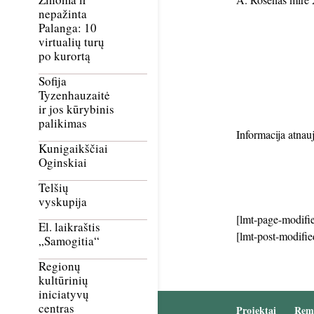
nepažinta
Palanga: 10
virtualių turų
po kurortą
Sofija
Tyzenhauzaitė
ir jos kūrybinis
palikimas
Informacija atnau
Kunigaikščiai
Oginskiai
Telšių
vyskupija
[lmt-page-modifie
El. laikraštis
[lmt-post-modifie
„Samogitia“
Regionų
kultūrinių
iniciatyvų
centras
Projektai
Rem