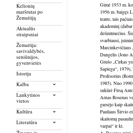
Gimė 1933 m. ko
Kelionių
maršrutai po
1956 m. baigęs L
Žemaitiją
teatre, tais pačiai
akademinį (dabar 
Aktualūs
dešimtmečius. Šia
straipsniai
svarbiausi, įsimi
Žemaitija:
Marcinkevičiaus 
savivaldybės,
Dangelis (Jono A
seniūnijos,
Grušo „Cirkas yra
gyvenvietės
Sapiega“, 1979),
Istorija
Profesorius (Romu
1985). Nuo 1990 
Kalba
sukūrė Firsą Ant
Lankytinos
Arnas Rosenas vaid
vietos
garsėjo kaip ska
Kultūra
Pauliaus Širvio ei
skaitomų pasauli
Literatūra
varpai“ ir kt.
Žinoma ir
A. Rosenas mirė 2