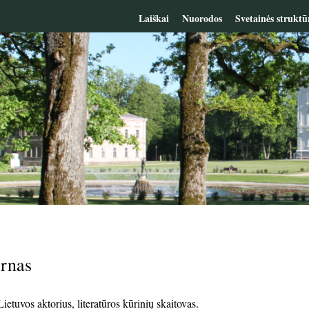
Laiškai
Nuorodos
Svetainės struktū
rnas
etuvos aktorius, literatūros kūrinių skaitovas.