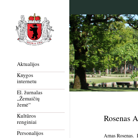
Aktualijos
Knygos
internetu
El. žurnalas
„Žemaičių
žemė“
Kultūros
Rosenas A
renginiai
Personalijos
Arnas Rosenas. Li