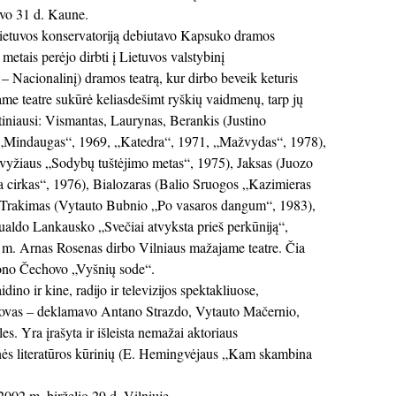
vo 31 d. Kaune.
ietuvos konservatoriją debiutavo Kapsuko dramos
s metais perėjo dirbti į Lietuvos valstybinį
– Nacionalinį) dramos teatrą, kur dirbo beveik keturis
me teatre sukūrė keliasdešimt ryškių vaidmenų, tarp jų
ntiniausi: Vismantas, Laurynas, Berankis (Justino
„Mindaugas“, 1969, „Katedra“, 1971, „Mažvydas“, 1978),
vyžiaus „Sodybų tuštėjimo metas“, 1975), Jaksas (Juozo
 cirkas“, 1976), Bialozaras (Balio Sruogos „Kazimieras
 Trakimas (Vytauto Bubnio „Po vasaros dangum“, 1983),
aldo Lankausko „Svečiai atvyksta prieš perkūniją“,
m. Arnas Rosenas dirbo Vilniaus mažajame teatre. Čia
ono Čechovo „Vyšnių sode“.
ino ir kine, radijo ir televizijos spektakliuose,
itovas – deklamavo Antano Strazdo, Vytauto Mačernio,
les. Yra įrašyta ir išleista nemažai aktoriaus
nės literatūros kūrinių (E. Hemingvėjaus „Kam skambina
002 m. birželio 29 d. Vilniuje.