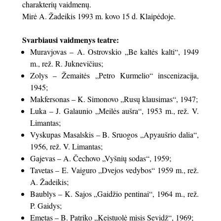
charakterių vaidmenų.
Mirė A. Žadeikis 1993 m. kovo 15 d. Klaipėdoje.
Svarbiausi vaidmenys teatre:
Muravjovas – A. Ostrovskio „Be kaltės kalti“, 1949
m., rež. R. Juknevičius;
Zolys – Žemaitės „Petro Kurmelio“ inscenizacija,
1945;
Makfersonas – K. Simonovo „Rusų klausimas“, 1947;
Luka – J. Galaunio „Meilės aušra“, 1953 m., rež. V.
Limantas;
Vyskupas Masalskis – B. Sruogos „Apyaušrio dalia“,
1956, rež. V. Limantas;
Gajevas – A. Čechovo „Vyšnių sodas“, 1959;
Tavetas – E. Vaiguro „Dvejos vedybos“ 1959 m., rež.
A. Žadeikis;
Baublys – K. Sajos „Gaidžio pentinai“, 1964 m., rež.
P. Gaidys;
Emetas – B. Patriko „Keistuolė misis Sevidž“, 1969;