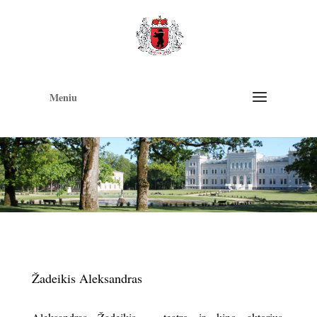
Op
too
Meniu
Žadeikis Aleksandras