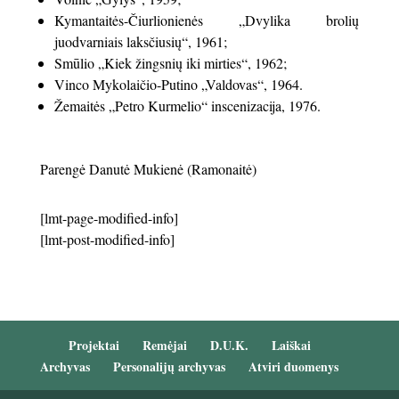
Kymantaitės-Čiurlionienės „Dvylika brolių
juodvarniais laksčiusių“, 1961;
Smūlio „Kiek žingsnių iki mirties“, 1962;
Vinco Mykolaičio-Putino „Valdovas“, 1964.
Žemaitės „Petro Kurmelio“ inscenizacija, 1976.
Parengė Danutė Mukienė (Ramonaitė)
[lmt-page-modified-info]
[lmt-post-modified-info]
Projektai
Remėjai
D.U.K.
Laiškai
Archyvas
Personalijų archyvas
Atviri duomenys