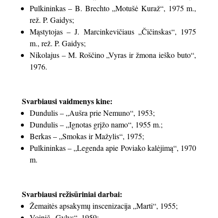
Pulkininkas – B. Brechto „Motušė Kuraž“, 1975 m.,
rež. P. Gaidys;
Mąstytojas – J. Marcinkevičiaus „Čičinskas“, 1975
m., rež. P. Gaidys;
Nikolajus – M. Roščino „Vyras ir žmona ieško buto“,
1976.
Svarbiausi vaidmenys kine:
Dundulis – „Aušra prie Nemuno“, 1953;
Dundulis – „Ignotas grįžo namo“, 1955 m.;
Berkas – „Smokas ir Mažylis“, 1975;
Pulkininkas – „Legenda apie Poviako kalėjimą“, 1970
m.
Svarbiausi režisūriniai darbai:
Žemaitės apsakymų inscenizacija „Marti“, 1955;
Voinič „Gylys“, 1959;