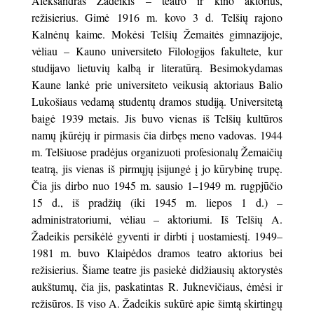
Aleksandras Žadeikis – teatro ir kino aktorius,
režisierius. Gimė 1916 m. kovo 3 d. Telšių rajono
Kalnėnų kaime. Mokėsi Telšių Žemaitės gimnazijoje,
vėliau – Kauno universiteto Filologijos fakultete, kur
studijavo lietuvių kalbą ir literatūrą. Besimokydamas
Kaune lankė prie universiteto veikusią aktoriaus Balio
Lukošiaus vedamą studentų dramos studiją. Universitetą
baigė 1939 metais. Jis buvo vienas iš Telšių kultūros
namų įkūrėjų ir pirmasis čia dirbęs meno vadovas. 1944
m. Telšiuose pradėjus organizuoti profesionalų Žemaičių
teatrą, jis vienas iš pirmųjų įsijungė į jo kūrybinę trupę.
Čia jis dirbo nuo 1945 m. sausio 1–1949 m. rugpjūčio
15 d., iš pradžių (iki 1945 m. liepos 1 d.) –
administratoriumi, vėliau – aktoriumi. Iš Telšių A.
Žadeikis persikėlė gyventi ir dirbti į uostamiestį. 1949–
1981 m. buvo Klaipėdos dramos teatro aktorius bei
režisierius. Šiame teatre jis pasiekė didžiausių aktorystės
aukštumų, čia jis, paskatintas R. Juknevičiaus, ėmėsi ir
režisūros. Iš viso A. Žadeikis sukūrė apie šimtą skirtingų