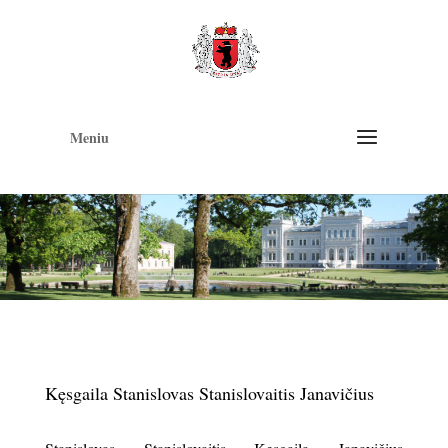
Op
too
Meniu
Kęsgaila Stanislovas Stanislovaitis Janavičius