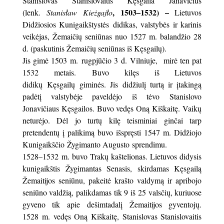
Stanislovas Stanislovaitis Kęsgaila Janavičius
, 1503–1532) –
(lenk.
Stanisław Kieżgajło
Lietuvos
Didžiosios Kunigaikštystės didikas, valstybės ir karinis
veikėjas, Žemaičių seniūnas nuo 1527 m. balandžio 28
d. (paskutinis Žemaičių seniūnas iš Kęsgailų).
Jis gimė 1503 m. rugpjūčio 3 d. Vilniuje, mirė ten pat
1532 metais. Buvo kilęs iš Lietuvos
didikų Kęsgailų giminės. Jis didžiulį turtą ir įtakingą
padėtį valstybėje paveldėjo iš tėvo Stanislovo
Jonavičiaus Kęsgailos. Buvo vedęs Oną Kiškaitę. Vaikų
neturėjo. Dėl jo turtų kilę teisminiai ginčai tarp
pretendentų į palikimą buvo išspręsti 1547 m. Didžiojo
Kunigaikščio Žygimanto Augusto sprendimu.
1528–1532 m. buvo Trakų kaštelionas. Lietuvos didysis
kunigaikštis Žygimantas Senasis, skirdamas Kęsgailą
Žemaitijos seniūnu, pakeitė krašto valdymą ir apribojo
seniūno valdžią, palikdamas tik 9 iš 25 valsčių, kuriuose
gyveno tik apie dešimtadalį Žemaitijos gyventojų.
1528 m. vedęs Oną Kiškaitę, Stanislovas Stanislovaitis