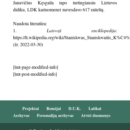
Janavičius Kęsgaila tapo turtingiausiu Lietuvos
didiku, LDK kariuomenei nuvesdavo 617 raitelių.
Naudota literatūra:
Laisvoji enciklopedija
:
https://lt.wikipedia.org/wiki/Stanislovas_Stanislovaitis_K%C4%
(žr. 2022-03-30)
[lmt-page-modified-info]
[lmt-post-modified-info]
Projektai
Remėjai
D.U.K.
Laiškai
Archyvas
Personalijų archyvas
Atviri duomenys