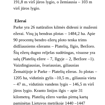
191,8 m virš jūros lygio, o žemiausia – 103 m
virš jūros lygio.
Ežerai
Parke yra 26 natūralios kilmės didesni ir mažesni
ežerai. Visų jų bendras plotas – 1484,2 ha. Apie
90 procentų bendro ežerų ploto tenka trims
didžiausiems ežerams – Platelių, Ilgio, Beržoro.
Šių ežerų dugno reljefas sudėtingas, visuose yra
salų (Platelių ežere – 7, Ilgyje – 2, Beržore –1).
Vaizdingiausias, švariausias, giliausias
Žemaitijoje ir Parke – Platelių ežeras. Jo plotas –
1205 ha, vidutinis gylis –10,5 m., giliausia vieta
– 47 m., vidutinis vandens lygis – 146,5 m virš
jūros lygio. Kranto linijos ilgis – apie 31
kilometrą. Platelių ežero vardas pirmą kartą
paminėtas Lietuvos metrikoje 1440 –1447