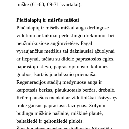
miške (61-63, 69-71 kvartalai).
Plačialapių ir mišrūs miškai
Plačialapių ir mišrūs miškai auga derlingose
vidutinio ar laikinai perteklingo drėkinimo, bet
neužmirkusiose augimvietėse. Pagal
vyraujančius medžius tai dažniausiai ąžuolynai
ar liepynai, tačiau su didele paprastosios eglės,
paprastojo klevo, paprastojo uosio, kalninės
guobos, kartais juodalksnio priemaiša.
Regeneracijos stadijų medynuose auga ir
karpotasis beržas, plaukuotasis beržas, drebulė.
Krūmų aukštas menkai ar vidutiniškai išsivystęs,
trake gausus paprastasis lazdynas. Žolynui
būdinga miškinė našlaitė, miškinė plautė,
baltažiedė ir geltonžiedė plukės.
Šios buveinės gausiau susitelkusios Stirbaičių