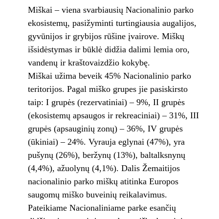
Miškai – viena svarbiausių Nacionalinio parko
ekosistemų, pasižyminti turtingiausia augalijos,
gyvūnijos ir grybijos rūšine įvairove. Miškų
išsidėstymas ir būklė didžia dalimi lemia oro,
vandenų ir kraštovaizdžio kokybę.
Miškai užima beveik 45% Nacionalinio parko
teritorijos. Pagal miško grupes jie pasiskirsto
taip: I grupės (rezervatiniai) – 9%, II grupės
(ekosistemų apsaugos ir rekreaciniai) – 31%, III
grupės (apsauginių zonų) – 36%, IV grupės
(ūkiniai) – 24%. Vyrauja eglynai (47%), yra
pušynų (26%), beržynų (13%), baltalksnynų
(4,4%), ažuolynų (4,1%). Dalis Žemaitijos
nacionalinio parko miškų atitinka Europos
saugomų miško buveinių reikalavimus.
Pateikiame Nacionaliniame parke esančių