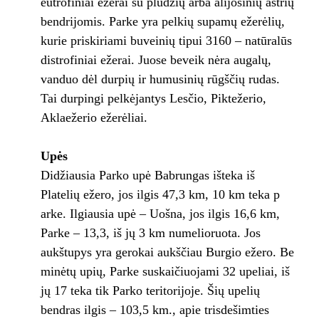
eutrofiniai ežerai su plūdžių arba alijošinių aštrių
bendrijomis. Parke yra pelkių supamų ežerėlių,
kurie priskiriami buveinių tipui 3160 – natūralūs
distrofiniai ežerai. Juose beveik nėra augalų,
vanduo dėl durpių ir humusinių rūgščių rudas.
Tai durpingi pelkėjantys Lesčio, Piktežerio,
Aklaežerio ežerėliai.
Upės
Didžiausia Parko upė Babrungas išteka iš
Platelių ežero, jos ilgis 47,3 km, 10 km teka p
arke. Ilgiausia upė – Uošna, jos ilgis 16,6 km,
Parke – 13,3, iš jų 3 km numelioruota. Jos
aukštupys yra gerokai aukščiau Burgio ežero. Be
minėtų upių, Parke suskaičiuojami 32 upeliai, iš
jų 17 teka tik Parko teritorijoje. Šių upelių
bendras ilgis – 103,5 km., apie trisdešimties