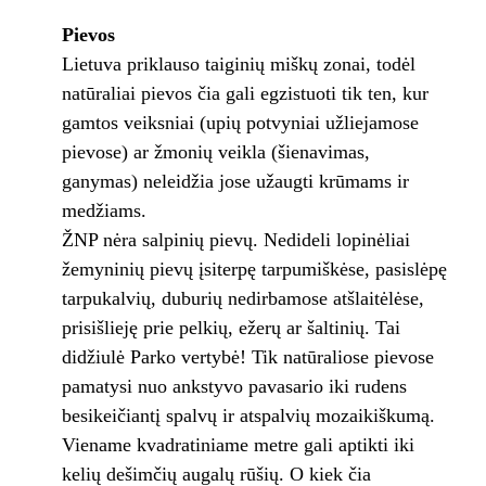
Pievos
Lietuva priklauso taiginių miškų zonai, todėl
natūraliai pievos čia gali egzistuoti tik ten, kur
gamtos veiksniai (upių potvyniai užliejamose
pievose) ar žmonių veikla (šienavimas,
ganymas) neleidžia jose užaugti krūmams ir
medžiams.
ŽNP nėra salpinių pievų. Nedideli lopinėliai
žemyninių pievų įsiterpę tarpumiškėse, pasislėpę
tarpukalvių, duburių nedirbamose atšlaitėlėse,
prisišlieję prie pelkių, ežerų ar šaltinių. Tai
didžiulė Parko vertybė! Tik natūraliose pievose
pamatysi nuo ankstyvo pavasario iki rudens
besikeičiantį spalvų ir atspalvių mozaikiškumą.
Viename kvadratiniame metre gali aptikti iki
kelių dešimčių augalų rūšių. O kiek čia