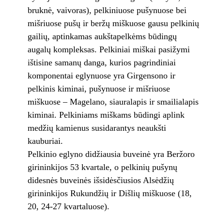
bruknė, vaivoras), pelkiniuose pušynuose bei
mišriuose pušų ir beržų miškuose gausu pelkinių
gailių, aptinkamas aukštapelkėms būdingų
augalų kompleksas. Pelkiniai miškai pasižymi
ištisine samanų danga, kurios pagrindiniai
komponentai eglynuose yra Girgensono ir
pelkinis kiminai, pušynuose ir mišriuose
miškuose – Magelano, siauralapis ir smailialapis
kiminai. Pelkiniams miškams būdingi aplink
medžių kamienus susidarantys neaukšti
kauburiai.
Pelkinio eglyno didžiausia buveinė yra Beržoro
girininkijos 53 kvartale, o pelkinių pušynų
didesnės buveinės išsidėsčiusios Alsėdžių
girininkijos Rukundžių ir Dišlių miškuose (18,
20, 24-27 kvartaluose).