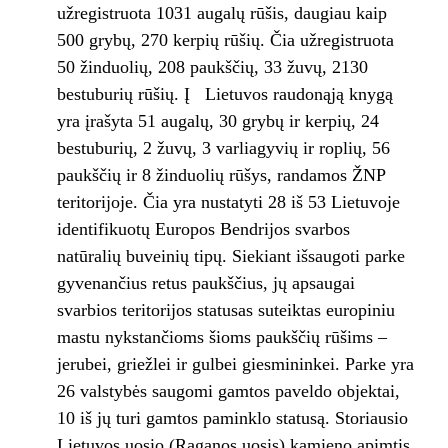
užregistruota 1031 augalų rūšis, daugiau kaip
500 grybų, 270 kerpių rūšių. Čia užregistruota
50 žinduolių, 208 paukščių, 33 žuvų, 2130
bestuburių rūšių. Į Lietuvos raudonąją knygą
yra įrašyta 51 augalų, 30 grybų ir kerpių, 24
bestuburių, 2 žuvų, 3 varliagyvių ir roplių, 56
paukščių ir 8 žinduolių rūšys, randamos ŽNP
teritorijoje. Čia yra nustatyti 28 iš 53 Lietuvoje
identifikuotų Europos Bendrijos svarbos
natūralių buveinių tipų. Siekiant išsaugoti parke
gyvenančius retus paukščius, jų apsaugai
svarbios teritorijos statusas suteiktas europiniu
mastu nykstančioms šioms paukščių rūšims –
jerubei, griežlei ir gulbei giesmininkei. Parke yra
26 valstybės saugomi gamtos paveldo objektai,
10 iš jų turi gamtos paminklo statusą. Storiausio
Lietuvos uosio (Raganos uosis) kamieno apimtis