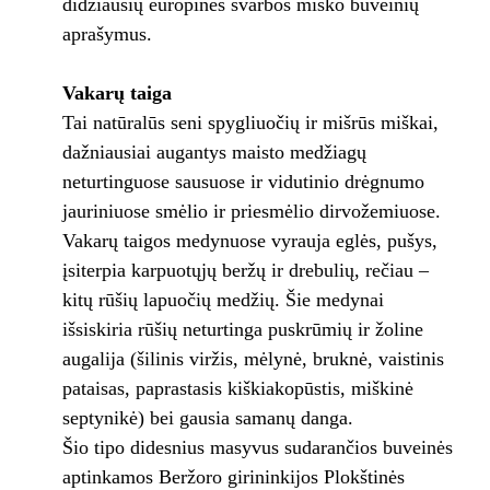
didžiausių europinės svarbos miško buveinių
aprašymus.
Vakarų taiga
Tai natūralūs seni spygliuočių ir mišrūs miškai,
dažniausiai augantys maisto medžiagų
neturtinguose sausuose ir vidutinio drėgnumo
jauriniuose smėlio ir priesmėlio dirvožemiuose.
Vakarų taigos medynuose vyrauja eglės, pušys,
įsiterpia karpuotųjų beržų ir drebulių, rečiau –
kitų rūšių lapuočių medžių. Šie medynai
išsiskiria rūšių neturtinga puskrūmių ir žoline
augalija (šilinis viržis, mėlynė, bruknė, vaistinis
pataisas, paprastasis kiškiakopūstis, miškinė
septynikė) bei gausia samanų danga.
Šio tipo didesnius masyvus sudarančios buveinės
aptinkamos Beržoro girininkijos Plokštinės