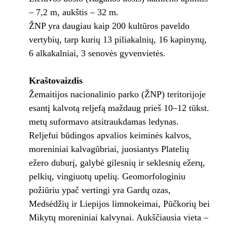
– 7,2 m, aukštis – 32 m.
ŽNP yra daugiau kaip 200 kultūros paveldo
vertybių, tarp kurių 13 piliakalnių, 16 kapinynų,
6 alkakalniai, 3 senovės gyvenvietės.
Kraštovaizdis
Žemaitijos nacionalinio parko (ŽNP) teritorijoje
esantį kalvotą reljefą maždaug prieš 10–12 tūkst.
metų suformavo atsitraukdamas ledynas.
Reljefui būdingos apvalios keiminės kalvos,
moreniniai kalvagūbriai, juosiantys Platelių
ežero duburį, galybė gilesnių ir seklesnių ežerų,
pelkių, vingiuotų upelių. Geomorfologiniu
požiūriu ypač vertingi yra Gardų ozas,
Medsėdžių ir Liepijos limnokeimai, Pūčkorių bei
Mikytų moreniniai kalvynai. Aukščiausia vieta –