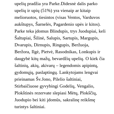
upelių pradžia yra Parke.Didesnė dalis parko
upelių ir upių (51%) yra vienaip ar kitaip
melioruotos, tiesintos (visas Ventos, Varduvos
aukštupys, Šarnelės, Pagardenio upės ir kitos).
Parke teka įdomus Blindupis, trys Juodupiai, keli
Šaltupiai, Šilinė, Salupis, Sartupis, Margupis,
Dvarupis, Dirnupis, Ringupis, Beržuoja,
Beržora, Ilgė, Pietvė, Rasodnikas, Lonkupis ir
daugybė kitų mažų, bevardžių upelių. O kiek čia
šaltinių, akių, akivarų – legendomis apipintų,
gydomųjų, paslaptingų. Lankytojams lengvai
prieinamas Šv.Jono, Pilelio šaltiniai,
Stirbaičiuose gyvybingi Godelių, Vengalio,
Plokštinės rezervate slepiasi Mėtų, Plokščių,
Juodupio bei kiti įdomūs, sakralinę reikšmę
turintys šaltiniai.