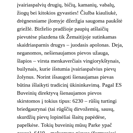
įvairiaspalvių drugių, bičių, kamanių, vabalų,
žiogų bei kitokios gyvasties! Čiulba kiauliukė,
drėgnesniame įlomyje džeržgia saugoma paukštė
griežlė. Birželio pradžioje paupių atšlaičių
pievutėse plazdena tik Žemaitijoje sutinkamas
skaidriasparnis drugys – juodasis apolonas. Deja,
neganomos, nešienaujamos pievos užauga,
šlapios – virsta menkaverčiais vingiorykštynais,
builynais, kurie išstumia įvairiaspalvius pievų
žolynus. Norint išsaugoti šienaujamas pievas
būtina išlaikyti tradicinį ūkininkavimą. Pagal ES
Buveinių direktyvą šienaujamos pievos
skirstomos į tokius tipus: 6230 – rūšių turtingi
briedgaurynai (tai rūgščių dirvožemių, sausų,
skurdžių pievų lopinėliai šlaitų papėdėse,
papelkėse. Tokių buveinių mūsų Parke ypač