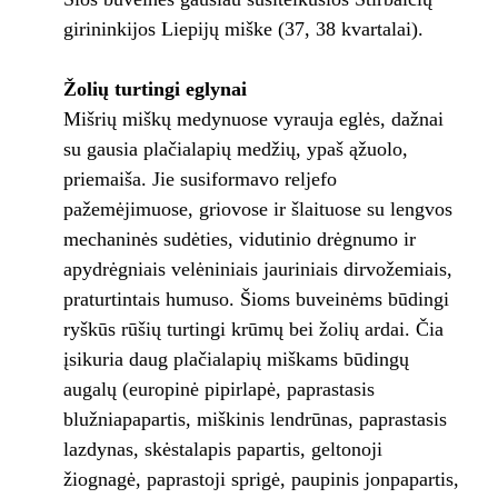
girininkijos Liepijų miške (37, 38 kvartalai).
Žolių turtingi eglynai
Mišrių miškų medynuose vyrauja eglės, dažnai
su gausia plačialapių medžių, ypaš ąžuolo,
priemaiša. Jie susiformavo reljefo
pažemėjimuose, griovose ir šlaituose su lengvos
mechaninės sudėties, vidutinio drėgnumo ir
apydrėgniais velėniniais jauriniais dirvožemiais,
praturtintais humuso. Šioms buveinėms būdingi
ryškūs rūšių turtingi krūmų bei žolių ardai. Čia
įsikuria daug plačialapių miškams būdingų
augalų (europinė pipirlapė, paprastasis
blužniapapartis, miškinis lendrūnas, paprastasis
lazdynas, skėstalapis papartis, geltonoji
žiognagė, paprastoji sprigė, paupinis jonpapartis,