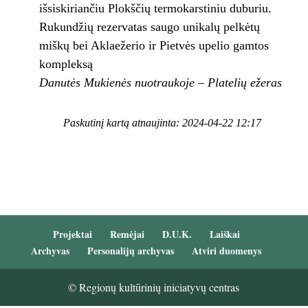
išsiskiriančiu Plokščių termokarstiniu duburiu.
Rukundžių rezervatas saugo unikalų pelkėtų
miškų bei Aklaežerio ir Pietvės upelio gamtos
kompleksą
Danutės Mukienės nuotraukoje – Platelių ežeras
Paskutinį kartą atnaujinta: 2024-04-22 12:17
Projektai
Remėjai
D.U.K.
Laiškai
Archyvas
Personalijų archyvas
Atviri duomenys
© Regionų kultūrinių iniciatyvų centras