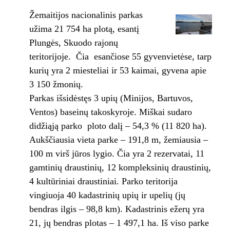
Žemaitijos nacionalinis parkas
užima 21 754 ha plotą, esantį
Plungės, Skuodo rajonų
teritorijoje. Čia esančiose 55 gyvenvietėse, tarp
kurių yra 2 miesteliai ir 53 kaimai, gyvena apie
3 150 žmonių.
Parkas išsidėstęs 3 upių (Minijos, Bartuvos,
Ventos) baseinų takoskyroje. Miškai sudaro
didžiąją parko ploto dalį – 54,3 % (11 820 ha).
Aukščiausia vieta parke – 191,8 m, žemiausia –
100 m virš jūros lygio. Čia yra 2 rezervatai, 11
gamtinių draustinių, 12 kompleksinių draustinių,
4 kultūriniai draustiniai. Parko teritorija
vingiuoja 40 kadastrinių upių ir upelių (jų
bendras ilgis – 98,8 km). Kadastrinis ežerų yra
21, jų bendras plotas – 1 497,1 ha. Iš viso parke