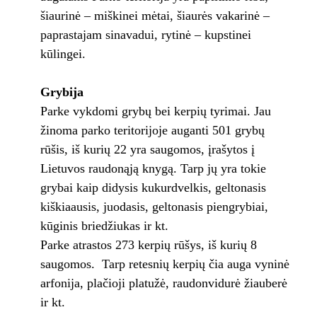
šiaurinė – miškinei mėtai, šiaurės vakarinė –
paprastajam sinavadui, rytinė – kupstinei
kūlingei.
Grybija
Parke vykdomi grybų bei kerpių tyrimai. Jau
žinoma parko teritorijoje auganti 501 grybų
rūšis, iš kurių 22 yra saugomos, įrašytos į
Lietuvos raudonąją knygą. Tarp jų yra tokie
grybai kaip didysis kukurdvelkis, geltonasis
kiškiaausis, juodasis, geltonasis piengrybiai,
kūginis briedžiukas ir kt.
Parke atrastos 273 kerpių rūšys, iš kurių 8
saugomos. Tarp retesnių kerpių čia auga vyninė
arfonija, plačioji platužė, raudonvidurė žiauberė
ir kt.