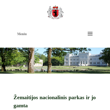
Op
too
Meniu
Žemaitijos nacionalinis parkas ir jo
gamta