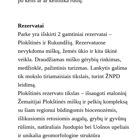
po kelis ar ar keliolika rūšių.
Rezervatai
Parke yra išskirti 2 gamtiniai rezervatai –
Plokštinės ir Rukundžių. Rezervatuose
nevykdoma miškų, žemės ūkio ir kita ūkinė
veikla. Draudžiamas miško gėrybių rinkimas,
medžioklė, pažintinis turizmas. Lankytis galima
tik mokslo tiriamaisiais tikslais, turint ŽNPD
leidimą.
Plokštinės rezervato tikslas – išsaugoti etaloninį
Žemaitijai Plokštinės miškų ir pelkių kompleksą
su šiam regionui būdingomis biocenozėmis,
išlikusiomis retosiomis augalų, grybų ir gyvūnų
rūšimis, natūraliais Juodupio bei Uošnos upeliais
ir unikalia geomorfologine struktūra