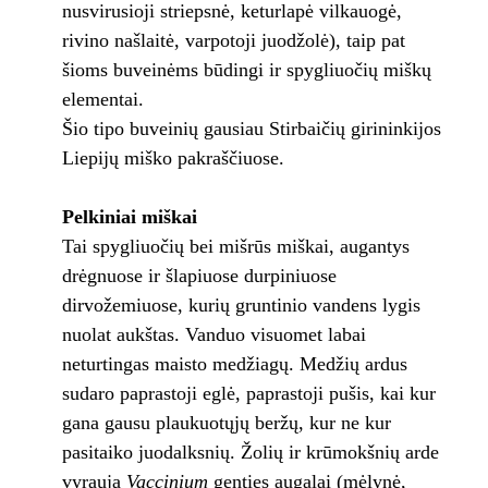
nusvirusioji striepsnė, keturlapė vilkauogė,
rivino našlaitė, varpotoji juodžolė), taip pat
šioms buveinėms būdingi ir spygliuočių miškų
elementai.
Šio tipo buveinių gausiau Stirbaičių girininkijos
Liepijų miško pakraščiuose.
Pelkiniai miškai
Tai spygliuočių bei mišrūs miškai, augantys
drėgnuose ir šlapiuose durpiniuose
dirvožemiuose, kurių gruntinio vandens lygis
nuolat aukštas. Vanduo visuomet labai
neturtingas maisto medžiagų. Medžių ardus
sudaro paprastoji eglė, paprastoji pušis, kai kur
gana gausu plaukuotųjų beržų, kur ne kur
pasitaiko juodalksnių. Žolių ir krūmokšnių arde
vyrauja
Vaccinium
genties augalai (mėlynė,