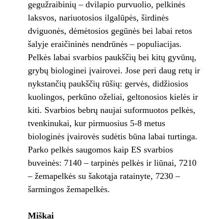
gegužraibinių – dvilapio purvuolio, pelkinės
laksvos, nariuotosios ilgalūpės, širdinės
dviguonės, dėmėtosios gegūnės bei labai retos
šalyje eraičininės nendrūnės – populiacijas.
Pelkės labai svarbios paukščių bei kitų gyvūnų,
grybų biologinei įvairovei. Jose peri daug retų ir
nykstančių paukščių rūšių: gervės, didžiosios
kuolingos, perkūno oželiai, geltonosios kielės ir
kiti. Svarbios bebrų naujai suformuotos pelkės,
tvenkinukai, kur pirmuosius 5-8 metus
biologinės įvairovės sudėtis būna labai turtinga.
Parko pelkės saugomos kaip ES svarbios
buveinės: 7140 – tarpinės pelkės ir liūnai, 7210
– žemapelkės su šakotąja ratainyte, 7230 –
šarmingos žemapelkės.
Miškai