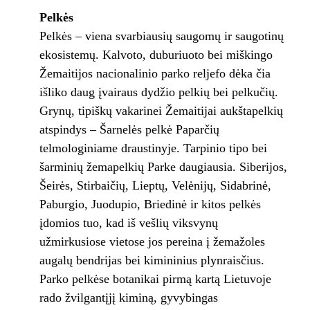
Pelkės
Pelkės – viena svarbiausių saugomų ir saugotinų
ekosistemų. Kalvoto, duburiuoto bei miškingo
Žemaitijos nacionalinio parko reljefo dėka čia
išliko daug įvairaus dydžio pelkių bei pelkučių.
Grynų, tipiškų vakarinei Žemaitijai aukštapelkių
atspindys – Šarnelės pelkė Paparčių
telmologiniame draustinyje. Tarpinio tipo bei
šarminių žemapelkių Parke daugiausia. Siberijos,
Šeirės, Stirbaičių, Lieptų, Velėnijų, Sidabrinė,
Paburgio, Juodupio, Briedinė ir kitos pelkės
įdomios tuo, kad iš vešlių viksvynų
užmirkusiose vietose jos pereina į žemažoles
augalų bendrijas bei kimininius plynraisčius.
Parko pelkėse botanikai pirmą kartą Lietuvoje
rado žvilgantįjį kiminą, gyvybingas