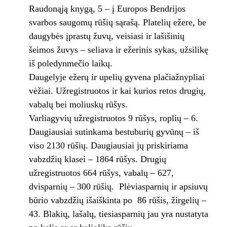
Raudonąją knygą, 5 – į Europos Bendrijos
svarbos saugomų rūšių sąrašą. Platelių ežere, be
daugybės įprastų žuvų, veisiasi ir lašišinių
šeimos žuvys – seliava ir ežerinis sykas, užsilikę
iš poledynmečio laikų.
Daugelyje ežerų ir upelių gyvena plačiažnypliai
vėžiai. Užregistruotos ir kai kurios retos drugių,
vabalų bei moliuskų rūšys.
Varliagyvių užregistruotos 9 rūšys, roplių – 6.
Daugiausiai sutinkama bestuburių gyvūnų – iš
viso 2130 rūšių. Daugiausiai jų priskiriama
vabzdžių klasei – 1864 rūšys. Drugių
užregistruotos 664 rūšys, vabalų – 627,
dvisparnių – 300 rūšių. Plėviasparnių ir apsiuvų
būrio vabzdžių išaiškinta po 86 rūšis, žirgelių –
43. Blakių, lašalų, tiesiasparnių jau yra nustatyta