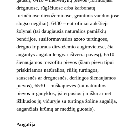
gausu), 6410 – melvenynų pievos (formuojasi
drėgnuose, rūgščiuose arba karbonatų
turinčiuose dirvožemiuose, gruntinis vanduo jose
slūgso negiliai), 6430 – eutrofiniai aukštieji
žolynai (tai daugiausia natūralios pamiškių
bendrijos, susiformavusios azoto turtingose,
drėgno ir puraus dirvožemio augimvietėse, čia
augantys augalai lengvai ištveria pavėsį), 6510-
šienaujamos mezofitų pievos (šiam pievų tipui
priskiriamos natūralios, rūšių turtingos,
sausesnės ar drėgnesnės, derlingos šienaujamos
pievos), 6530 – miškapievės (tai natūralios
pievos ir ganyklos, įsiterpusios į mišką ar net
išlikusios jų viduryje su turtinga žoline augalija,
augančiais krūmų ar medžių guotais).
Augalija