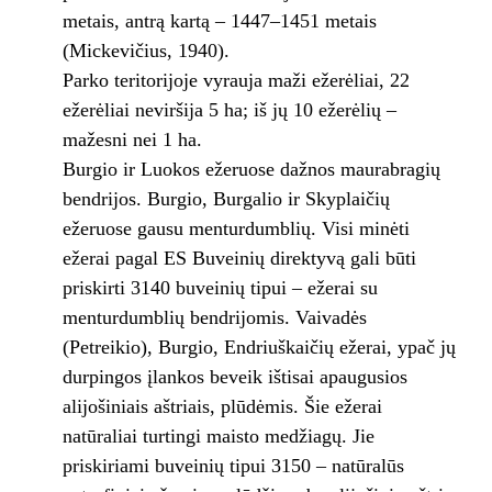
metais, antrą kartą – 1447–1451 metais
(Mickevičius, 1940).
Parko teritorijoje vyrauja maži ežerėliai, 22
ežerėliai neviršija 5 ha; iš jų 10 ežerėlių –
mažesni nei 1 ha.
Burgio ir Luokos ežeruose dažnos maurabragių
bendrijos. Burgio, Burgalio ir Skyplaičių
ežeruose gausu menturdumblių. Visi minėti
ežerai pagal ES Buveinių direktyvą gali būti
priskirti 3140 buveinių tipui – ežerai su
menturdumblių bendrijomis. Vaivadės
(Petreikio), Burgio, Endriuškaičių ežerai, ypač jų
durpingos įlankos beveik ištisai apaugusios
alijošiniais aštriais, plūdėmis. Šie ežerai
natūraliai turtingi maisto medžiagų. Jie
priskiriami buveinių tipui 3150 – natūralūs