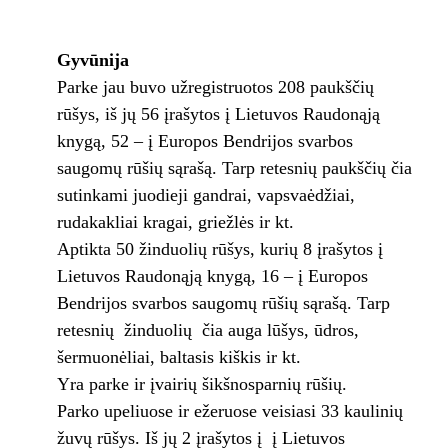
Gyvūnija
Parke jau buvo užregistruotos 208 paukščių
rūšys, iš jų 56 įrašytos į Lietuvos Raudonąją
knygą, 52 – į Europos Bendrijos svarbos
saugomų rūšių sąrašą. Tarp retesnių paukščių čia
sutinkami juodieji gandrai, vapsvaėdžiai,
rudakakliai kragai, griežlės ir kt.
Aptikta 50 žinduolių rūšys, kurių 8 įrašytos į
Lietuvos Raudonąją knygą, 16 – į Europos
Bendrijos svarbos saugomų rūšių sąrašą. Tarp
retesnių žinduolių čia auga lūšys, ūdros,
šermuonėliai, baltasis kiškis ir kt.
Yra parke ir įvairių šikšnosparnių rūšių.
Parko upeliuose ir ežeruose veisiasi 33 kaulinių
žuvų rūšys. Iš jų 2 įrašytos į į Lietuvos