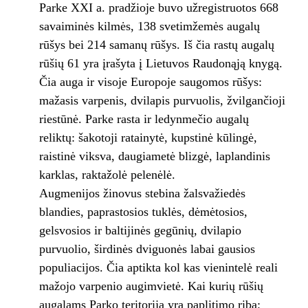
Parke XXI a. pradžioje buvo užregistruotos 668
savaiminės kilmės, 138 svetimžemės augalų
rūšys bei 214 samanų rūšys. Iš čia rastų augalų
rūšių 61 yra įrašyta į Lietuvos Raudonąją knygą.
Čia auga ir visoje Europoje saugomos rūšys:
mažasis varpenis, dvilapis purvuolis, žvilgančioji
riestūnė. Parke rasta ir ledynmečio augalų
reliktų: šakotoji ratainytė, kupstinė kūlingė,
raistinė viksva, daugiametė blizgė, laplandinis
karklas, raktažolė pelenėlė.
Augmenijos žinovus stebina žalsvažiedės
blandies, paprastosios tuklės, dėmėtosios,
gelsvosios ir baltijinės gegūnių, dvilapio
purvuolio, širdinės dviguonės labai gausios
populiacijos. Čia aptikta kol kas vienintelė reali
mažojo varpenio augimvietė. Kai kurių rūšių
augalams Parko teritorija yra paplitimo riba;