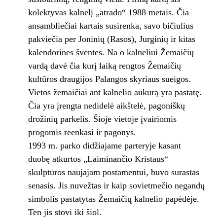
kolektyvas kalnelį „atrado“ 1988 metais. Čia
ansambliečiai kartais susirenka, savo bičiulius
pakviečia per Joninių (Rasos), Jurginių ir kitas
kalendorines šventes. Na o kalneliui Žemaičių
vardą davė čia kurį laiką rengtos Žemaičių
kultūros draugijos Palangos skyriaus sueigos.
Vietos žemaičiai ant kalnelio aukurą yra pastatę.
Čia yra įrengta nedidelė aikštelė, pagoniškų
drožinių parkelis. Šioje vietoje įvairiomis
progomis reenkasi ir pagonys.
1993 m. parko didžiajame parteryje kasant
duobę atkurtos „Laiminančio Kristaus“
skulptūros naujajam postamentui, buvo surastas
senasis. Jis nuvežtas ir kaip sovietmečio negandų
simbolis pastatytas Žemaičių kalnelio papėdėje.
Ten jis stovi iki šiol.