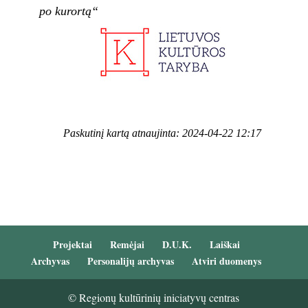
po kurortą“
Paskutinį kartą atnaujinta: 2024-04-22 12:17
Projektai
Remėjai
D.U.K.
Laiškai
Archyvas
Personalijų archyvas
Atviri duomenys
© Regionų kultūrinių iniciatyvų centras