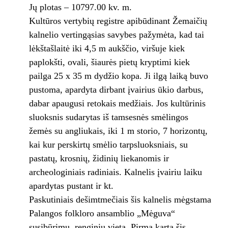
Jų plotas – 10797.00 kv. m.
Kultūros vertybių registre apibūdinant Žemaičių
kalnelio vertingąsias savybes pažymėta, kad tai
lėkštašlaitė iki 4,5 m aukščio, viršuje kiek
paplokšti, ovali, šiaurės pietų kryptimi kiek
pailga 25 x 35 m dydžio kopa. Ji ilgą laiką buvo
pustoma, apardyta dirbant įvairius ūkio darbus,
dabar apaugusi retokais medžiais. Jos kultūrinis
sluoksnis sudarytas iš tamsesnės smėlingos
žemės su angliukais, iki 1 m storio, 7 horizontų,
kai kur perskirtų smėlio tarpsluoksniais, su
pastatų, krosnių, židinių liekanomis ir
archeologiniais radiniais. Kalnelis įvairiu laiku
apardytas pustant ir kt.
Paskutiniais dešimtmečiais šis kalnelis mėgstama
Palangos folkloro ansamblio „Mėguva“
susibūrimų, renginių vieta. Pirmą kartą šis