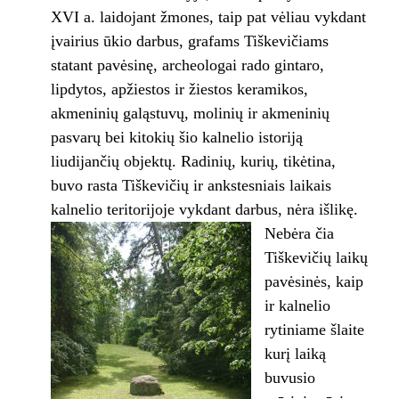
XVI a. laidojant žmones, taip pat vėliau vykdant
įvairius ūkio darbus, grafams Tiškevičiams
statant pavėsinę, archeologai rado gintaro,
lipdytos, apžiestos ir žiestos keramikos,
akmeninių galąstuvų, molinių ir akmeninių
pasvarų bei kitokių šio kalnelio istoriją
liudijančių objektų. Radinių, kurių, tikėtina,
buvo rasta Tiškevičių ir ankstesniais laikais
kalnelio teritorijoje vykdant darbus, nėra išlikę.
Nebėra čia
Tiškevičių laikų
pavėsinės, kaip
ir kalnelio
rytiniame šlaite
kurį laiką
buvusio