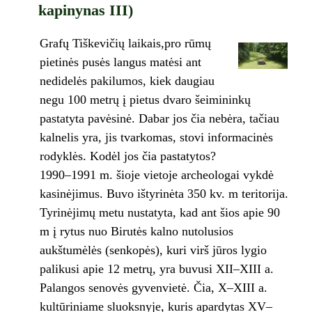
kapinynas III)
Grafų Tiškevičių laikais,pro rūmų
pietinės pusės langus matėsi ant
nedidelės pakilumos, kiek daugiau
negu 100 metrų į pietus dvaro šeimininkų
pastatyta pavėsinė. Dabar jos čia nebėra, tačiau
kalnelis yra, jis tvarkomas, stovi informacinės
rodyklės. Kodėl jos čia pastatytos?
1990–1991 m. šioje vietoje archeologai vykdė
kasinėjimus. Buvo ištyrinėta 350 kv. m teritorija.
Tyrinėjimų metu nustatyta, kad ant šios apie 90
m į rytus nuo Birutės kalno nutolusios
aukštumėlės (senkopės), kuri virš jūros lygio
palikusi apie 12 metrų, yra buvusi XII–XIII a.
Palangos senovės gyvenvietė. Čia, X–XIII a.
kultūriniame sluoksnyje, kuris apardytas XV–