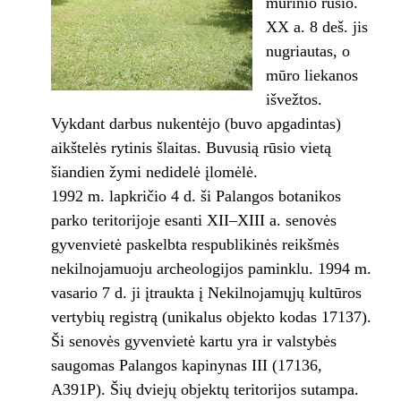
mūrinio rūsio.
XX a. 8 deš. jis
nugriautas, o
mūro liekanos
išvežtos.
Vykdant darbus nukentėjo (buvo apgadintas)
aikštelės rytinis šlaitas. Buvusią rūsio vietą
šiandien žymi nedidelė įlomėlė.
1992 m. lapkričio 4 d. ši Palangos botanikos
parko teritorijoje esanti XII–XIII a. senovės
gyvenvietė paskelbta respublikinės reikšmės
nekilnojamuoju archeologijos paminklu. 1994 m.
vasario 7 d. ji įtraukta į Nekilnojamųjų kultūros
vertybių registrą (unikalus objekto kodas 17137).
Ši senovės gyvenvietė kartu yra ir valstybės
saugomas Palangos kapinynas III (17136,
A391P). Šių dviejų objektų teritorijos sutampa.