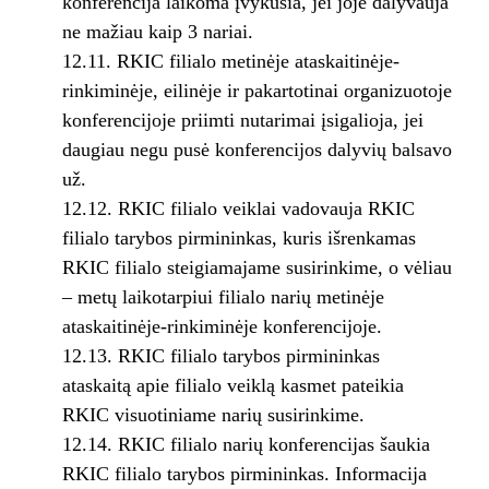
konferencija laikoma įvykusia, jei joje dalyvauja
ne mažiau kaip 3 nariai.
12.11. RKIC filialo metinėje ataskaitinėje-
rinkiminėje, eilinėje ir pakartotinai organizuotoje
konferencijoje priimti nutarimai įsigalioja, jei
daugiau negu pusė konferencijos dalyvių balsavo
už.
12.12. RKIC filialo veiklai vadovauja RKIC
filialo tarybos pirmininkas, kuris išrenkamas
RKIC filialo steigiamajame susirinkime, o vėliau
– metų laikotarpiui filialo narių metinėje
ataskaitinėje-rinkiminėje konferencijoje.
12.13. RKIC filialo tarybos pirmininkas
ataskaitą apie filialo veiklą kasmet pateikia
RKIC visuotiniame narių susirinkime.
12.14. RKIC filialo narių konferencijas šaukia
RKIC filialo tarybos pirmininkas. Informacija