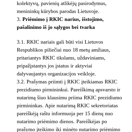
kolektyvų, pavienių atlikėjų pasirodymus,
menininkų kūrybos parodas Lietuvoje.
Priėmimo į RKIC narius, išstojimo,
pašalinimo iš jo sąlygos bei tvarka
3.1. RKIC nariais gali būti visi Lietuvos
Respublikos piliečiai nuo 18 metų amžiaus,
pritariantys RKIC tikslams, uždaviniams,
pripažįstantys jos įstatus ir aktyviai
dalyvaujantys organizacijos veikloje.
3.2. Prašymas priimti į RKIC įteikiamas RKIC
prezidiumo pirmininkui. Pareiškimą apsvarsto ir
nutarimą šiuo klausimu priima RKIC prezidiumo
pirmininkas. Apie nutarimą RKIC sekretoriatas
pareiškėją raštu informuoja per 15 dienų nuo
nutarimo priėmimo dienos. Pareiškėjas po
prašymo įteikimo iki minėto nutarimo priėmimo