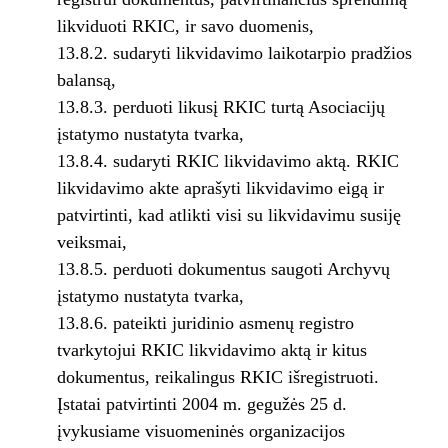
likviduoti RKIC, ir savo duomenis,
13.8.2. sudaryti likvidavimo laikotarpio pradžios
balansą,
13.8.3. perduoti likusį RKIC turtą Asociacijų
įstatymo nustatyta tvarka,
13.8.4. sudaryti RKIC likvidavimo aktą. RKIC
likvidavimo akte aprašyti likvidavimo eigą ir
patvirtinti, kad atlikti visi su likvidavimu susiję
veiksmai,
13.8.5. perduoti dokumentus saugoti Archyvų
įstatymo nustatyta tvarka,
13.8.6. pateikti juridinio asmenų registro
tvarkytojui RKIC likvidavimo aktą ir kitus
dokumentus, reikalingus RKIC išregistruoti.
Įstatai patvirtinti 2004 m. gegužės 25 d.
įvykusiame visuomeninės organizacijos