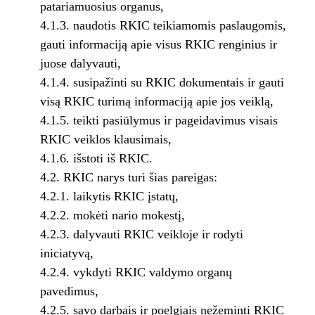
patariamuosius organus,
4.1.3. naudotis RKIC teikiamomis paslaugomis,
gauti informaciją apie visus RKIC renginius ir
juose dalyvauti,
4.1.4. susipažinti su RKIC dokumentais ir gauti
visą RKIC turimą informaciją apie jos veiklą,
4.1.5. teikti pasiūlymus ir pageidavimus visais
RKIC veiklos klausimais,
4.1.6. išstoti iš RKIC.
4.2. RKIC narys turi šias pareigas:
4.2.1. laikytis RKIC įstatų,
4.2.2. mokėti nario mokestį,
4.2.3. dalyvauti RKIC veikloje ir rodyti
iniciatyvą,
4.2.4. vykdyti RKIC valdymo organų
pavedimus,
4.2.5. savo darbais ir poelgiais nežeminti RKIC