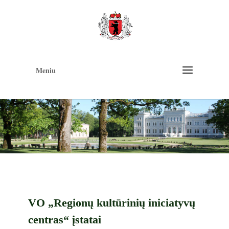
Op
too
Meniu
VO „Regionų kultūrinių iniciatyvų
centras“ įstatai