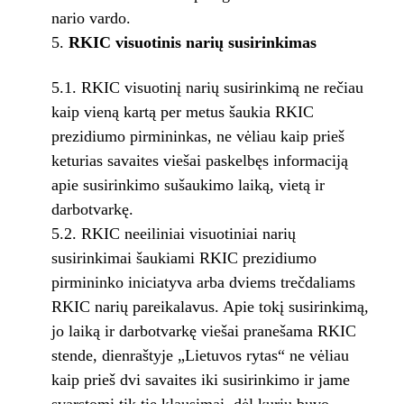
nario vardo.
RKIC visuotinis narių susirinkimas
5.1. RKIC visuotinį narių susirinkimą ne rečiau
kaip vieną kartą per metus šaukia RKIC
prezidiumo pirmininkas, ne vėliau kaip prieš
keturias savaites viešai paskelbęs informaciją
apie susirinkimo sušaukimo laiką, vietą ir
darbotvarkę.
5.2. RKIC neeiliniai visuotiniai narių
susirinkimai šaukiami RKIC prezidiumo
pirmininko iniciatyva arba dviems trečdaliams
RKIC narių pareikalavus. Apie tokį susirinkimą,
jo laiką ir darbotvarkę viešai pranešama RKIC
stende, dienraštyje „Lietuvos rytas“ ne vėliau
kaip prieš dvi savaites iki susirinkimo ir jame