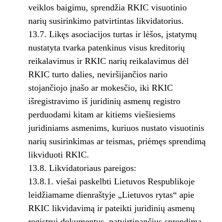
veiklos baigimu, sprendžia RKIC visuotinio
narių susirinkimo patvirtintas likvidatorius.
13.7. Likęs asociacijos turtas ir lėšos, įstatymų
nustatyta tvarka patenkinus visus kreditorių
reikalavimus ir RKIC narių reikalavimus dėl
RKIC turto dalies, neviršijančios nario
stojančiojo įnašo ar mokesčio, iki RKIC
išregistravimo iš juridinių asmenų registro
perduodami kitam ar kitiems viešiesiems
juridiniams asmenims, kuriuos nustato visuotinis
narių susirinkimas ar teismas, priėmęs sprendimą
likviduoti RKIC.
13.8. Likvidatoriaus pareigos:
13.8.1. viešai paskelbti Lietuvos Respublikoje
leidžiamame dienraštyje „Lietuvos rytas“ apie
RKIC likvidavimą ir pateikti juridinių asmenų
registrui dokumentus, patvirtinančius sprendimą