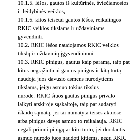
10.1.5. lėšos, gautos iš kultūrinės, šviečiamosios
ir leidybinės veiklos,
10.1.6. kitos teisėtai gautos lėšos, reikalingos
RKIC veiklos tikslams ir uždaviniams
gyvendinti.
10.2. RKIC lėšos naudojamos RKIC veiklos
tikslų ir uždavinių įgyvendinimui.
10.3. RKIC pinigus, gautus kaip paramą, taip pat
kitus negrąžintinai gautus pinigus ir kitą turtą
naudoja juos davusio asmens nurodytiems
tikslams, jeigu asmuo tokius tikslus
nurodė. RKIC šiuos gautus pinigus privalo
laikyti atskiroje sąskaitoje, taip pat sudaryti
išlaidų sąmatą, jei tai numatyta teisės aktuose
arba pinigus davęs asmuo to reikalauja. RKIC
negali priimti pinigų ar kito turto, jei duodantis
asmuo nurodo juos naudoti kitiems, negu RKIC