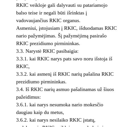
RKIC veikloje gali dalyvauti su patariamojo
balso teise ir negali būti išrinktas į
vadovaujančius RKIC organus.
Asmeniui, įstojusiam į RKIC, išduodamas RKIC
nario pažymėjimas. Šį pažymėjimą pasirašo
RKIC prezidiumo pirmininkas.
3.3. Narystė RKIC pasibaigia:
3.3.1. kai RKIC narys pats savo noru išstoja iš
RKIC,
3.3.2. kai asmenį iš RKIC narių pašalina RKIC
prezidiumo pirmininkas.
3.4. Iš RKIC narių asmuo pašalinamas už šiuos
pažeidimus:
3.6.1. kai narys nesumoka nario mokesčio
daugiau kaip du metus,
3.6.2. kai narys nesilaiko RKIC įstatų,