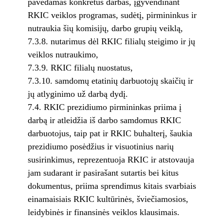
pavedamas konkretus darbas, įgyvendinant
RKIC veiklos programas, sudėtį, pirmininkus ir
nutraukia šių komisijų, darbo grupių veiklą,
7.3.8. nutarimus dėl RKIC filialų steigimo ir jų
veiklos nutraukimo,
7.3.9. RKIC filialų nuostatus,
7.3.10. samdomų etatinių darbuotojų skaičių ir
jų atlyginimo už darbą dydį.
7.4. RKIC prezidiumo pirmininkas priima į
darbą ir atleidžia iš darbo samdomus RKIC
darbuotojus, taip pat ir RKIC buhalterį, šaukia
prezidiumo posėdžius ir visuotinius narių
susirinkimus, reprezentuoja RKIC ir atstovauja
jam sudarant ir pasirašant sutartis bei kitus
dokumentus, priima sprendimus kitais svarbiais
einamaisiais RKIC kultūrinės, šviečiamosios,
leidybinės ir finansinės veiklos klausimais.