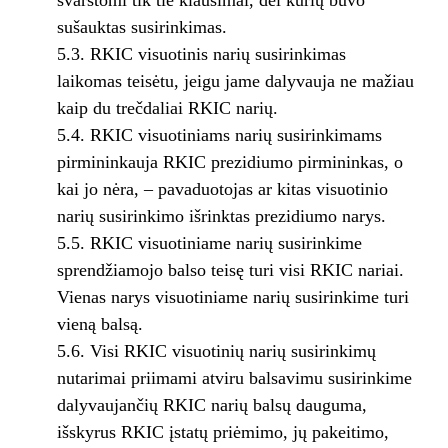
svarstomi tik tie klausimai, dėl kurių buvo
sušauktas susirinkimas.
5.3. RKIC visuotinis narių susirinkimas
laikomas teisėtu, jeigu jame dalyvauja ne mažiau
kaip du trečdaliai RKIC narių.
5.4. RKIC visuotiniams narių susirinkimams
pirmininkauja RKIC prezidiumo pirmininkas, o
kai jo nėra, – pavaduotojas ar kitas visuotinio
narių susirinkimo išrinktas prezidiumo narys.
5.5. RKIC visuotiniame narių susirinkime
sprendžiamojo balso teisę turi visi RKIC nariai.
Vienas narys visuotiniame narių susirinkime turi
vieną balsą.
5.6. Visi RKIC visuotinių narių susirinkimų
nutarimai priimami atviru balsavimu susirinkime
dalyvaujančių RKIC narių balsų dauguma,
išskyrus RKIC įstatų priėmimo, jų pakeitimo,