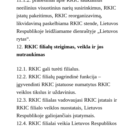
11.1.2. pranešimai apie RKIC šaukiamus
neeilinius visuotinius narių susirinkimus, RKIC
įstatų pakeitimus, RKIC reorganizavimą,
likvidavimą paskelbiama RKIC stende, Lietuvos
Respublikoje leidžiamame dienraštyje „Lietuvos
rytas“.
RKIC filialų steigimas, veikla ir jos
nutraukimas
12.1. RKIC gali turėti filialus.
12.2. RKIC filialų pagrindinė funkcija –
įgyvendinti RKIC įstatuose numatytus RKIC
veiklos tikslus ir uždavinius.
12.3. RKIC filialas vadovaujasi RKIC įstatais ir
RKIC filialo veiklos nuostatais, Lietuvos
Respublikoje galiojančiais įstatymais.
12.4. RKIC filialai veikia Lietuvos Respublikos