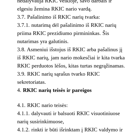
nedalyvauja RKIC veikloje, savo darbais ir
elgesiu žemina RKIC nario vardą.
3.7. Pašalinimo iš RKIC narių tvarka:
3.7.1. nutarimą dėl pašalinimo iš RKIC narių
priima RKIC prezidiumo pirmininkas. Šis
nutarimas yra galutinis.
3.8. Asmeniui išstojus iš RKIC arba pašalinus jį
iš RKIC narių, jam nario mokesčiai ir kita tvarka
RKIC perduotos lėšos, kitas turtas negrąžinamas.
3.9. RKIC narių sąrašus tvarko RKIC
sekretoriatas.
RKIC narių teisės ir pareigos
4.1. RKIC nario teisės:
4.1.1. dalyvauti ir balsuoti RKIC visuotiniuose
narių susirinkimuose,
4.1.2. rinkti ir būti išrinktam į RKIC valdymo ir