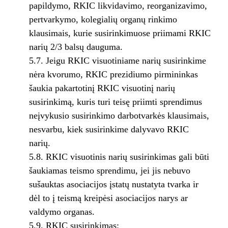
papildymo, RKIC likvidavimo, reorganizavimo,
pertvarkymo, kolegialių organų rinkimo
klausimais, kurie susirinkimuose priimami RKIC
narių 2/3 balsų dauguma.
5.7. Jeigu RKIC visuotiniame narių susirinkime
nėra kvorumo, RKIC prezidiumo pirmininkas
šaukia pakartotinį RKIC visuotinį narių
susirinkimą, kuris turi teisę priimti sprendimus
neįvykusio susirinkimo darbotvarkės klausimais,
nesvarbu, kiek susirinkime dalyvavo RKIC
narių.
5.8. RKIC visuotinis narių susirinkimas gali būti
šaukiamas teismo sprendimu, jei jis nebuvo
sušauktas asociacijos įstatų nustatyta tvarka ir
dėl to į teismą kreipėsi asociacijos narys ar
valdymo organas.
5.9. RKIC susirinkimas: