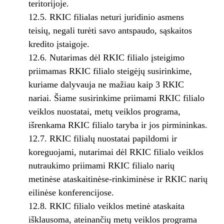
teritorijoje.
12.5. RKIC filialas neturi juridinio asmens
teisių, negali turėti savo antspaudo, sąskaitos
kredito įstaigoje.
12.6. Nutarimas dėl RKIC filialo įsteigimo
priimamas RKIC filialo steigėjų susirinkime,
kuriame dalyvauja ne mažiau kaip 3 RKIC
nariai. Šiame susirinkime priimami RKIC filialo
veiklos nuostatai, metų veiklos programa,
išrenkama RKIC filialo taryba ir jos pirmininkas.
12.7. RKIC filialų nuostatai papildomi ir
koreguojami, nutarimai dėl RKIC filialo veiklos
nutraukimo priimami RKIC filialo narių
metinėse ataskaitinėse-rinkiminėse ir RKIC narių
eilinėse konferencijose.
12.8. RKIC filialo veiklos metinė ataskaita
išklausoma, ateinančių metų veiklos programa