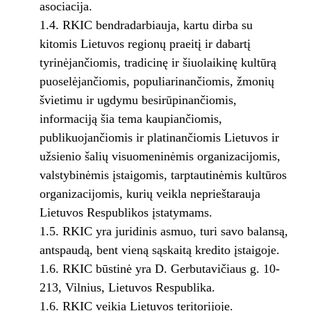
asociacija.
1.4. RKIC bendradarbiauja, kartu dirba su
kitomis Lietuvos regionų praeitį ir dabartį
tyrinėjančiomis, tradicinę ir šiuolaikinę kultūrą
puoselėjančiomis, populiarinančiomis, žmonių
švietimu ir ugdymu besirūpinančiomis,
informaciją šia tema kaupiančiomis,
publikuojančiomis ir platinančiomis Lietuvos ir
užsienio šalių visuomeninėmis organizacijomis,
valstybinėmis įstaigomis, tarptautinėmis kultūros
organizacijomis, kurių veikla neprieštarauja
Lietuvos Respublikos įstatymams.
1.5. RKIC yra juridinis asmuo, turi savo balansą,
antspaudą, bent vieną sąskaitą kredito įstaigoje.
1.6. RKIC būstinė yra D. Gerbutavičiaus g. 10-
213, Vilnius, Lietuvos Respublika.
1.6. RKIC veikia Lietuvos teritorijoje.