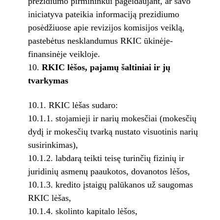
prezidiumo pirmininkui pageidaujant, ar savo
iniciatyva pateikia informaciją prezidiumo
posėdžiuose apie revizijos komisijos veiklą,
pastebėtus nesklandumus RKIC ūkinėje-
finansinėje veikloje.
RKIC lėšos, pajamų šaltiniai ir jų
tvarkymas
10.1. RKIC lėšas sudaro:
10.1.1. stojamieji ir narių mokesčiai (mokesčių
dydį ir mokesčių tvarką nustato visuotinis narių
susirinkimas),
10.1.2. labdarą teikti teisę turinčių fizinių ir
juridinių asmenų paaukotos, dovanotos lėšos,
10.1.3. kredito įstaigų palūkanos už saugomas
RKIC lėšas,
10.1.4. skolinto kapitalo lėšos,