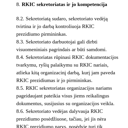
RKIC sekretoriatas ir jo kompetencija
8.2. Sekretoriatą sudaro, sekretoriato vedėją
tvirtina ir jo darbą kontroliuoja RKIC
prezidiumo pirmininkas.
8.3. Sekretoriato darbuotojai gali dirbti
visuomeniniais pagrindais ar būti samdomi.
8.4. Sekretoriatas rūpinasi RKIC dokumentacijos
tvarkymu, ryšių palaikymu su RKIC nariais,
atlieka kitą organizacinį darbą, kurį jam paveda
RKIC prezidiumas ir jo pirmininkas.
8.5. RKIC sekretoriatas organizacijos nariams
pageidaujant pateikia visus jiems reikalingus
dokumentus, susijusius su organizacijos veikla.
8.6. Sekretoriato vedėjas dalyvauja RKIC
prezidiumo posėdžiuose, tačiau, jei jis nėra
RKIC prezidiumo narys, posėdyje turi tik