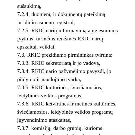
sušaukimą,
7.2.4. duomenų ir dokumentų pateikimą
juridinių asmenų registrui,
7.2.5. RKIC narių informavimą apie esminius
įvykius, turinčius reikšmės RKIC narių
apskaitai, veiklai.
7.3. RKIC prezidiumo pirmininkas tvirtina:
7.3.3. RKIC sekretoriatą ir jo vadovą,
7.3.4. RKIC nario pažymėjimo pavyzdį, jo
pildymo ir naudojimo tvarką,
7.3.5. RKIC kultūrinės, šviečiamosios,
leidybinės veiklos programas,
7.3.6. RKIC ketvirtines ir metines kultūrinės,
šviečiamosios, leidybinės veiklos programų
įgyvendinimo ataskaitas,
7.3.7. komisijų, darbo grupių, kurioms