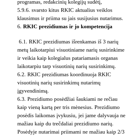
programas, redakcinių kolegijų sudėtį,
5.9.6. svarsto kitus RKIC aktualius veiklos
klausimus ir priima su jais susijusius nutarimus.
RKIC prezidiumas ir jo kompetencija
6.1. RKIC prezidiumas išrenkamas iš 3 narių
metų laikotarpiui visuotiniame narių susirinkime
ir veikia kaip kolegialus patariamasis organas
laikotarpiu tarp visuotinių narių susirinkimų.
6.2. RKIC prezidiumas koordinuoja RKIC
visuotinių narių susirinkimų nutarimų
įgyvendinimą.
6.3. Prezidiumo posėdžiai šaukiami ne rečiau
kaip vieną kartą per tris mėnesius. Prezidiumo
posėdis laikomas įvykusiu, jei jame dalyvauja ne
mažiau kaip du trečdaliai prezidiumo narių.
Posėdyje nutarimai priimami ne mažiau kaip 2/3