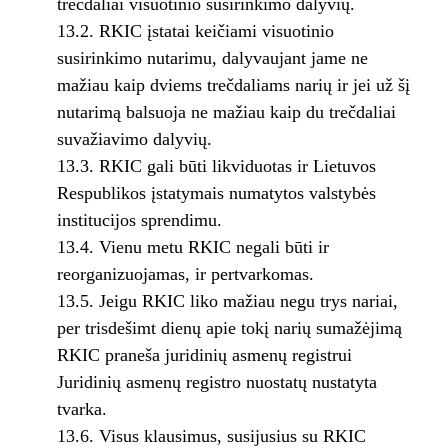
trečdaliai visuotinio susirinkimo dalyvių.
13.2. RKIC įstatai keičiami visuotinio
susirinkimo nutarimu, dalyvaujant jame ne
mažiau kaip dviems trečdaliams narių ir jei už šį
nutarimą balsuoja ne mažiau kaip du trečdaliai
suvažiavimo dalyvių.
13.3. RKIC gali būti likviduotas ir Lietuvos
Respublikos įstatymais numatytos valstybės
institucijos sprendimu.
13.4. Vienu metu RKIC negali būti ir
reorganizuojamas, ir pertvarkomas.
13.5. Jeigu RKIC liko mažiau negu trys nariai,
per trisdešimt dienų apie tokį narių sumažėjimą
RKIC praneša juridinių asmenų registrui
Juridinių asmenų registro nuostatų nustatyta
tvarka.
13.6. Visus klausimus, susijusius su RKIC