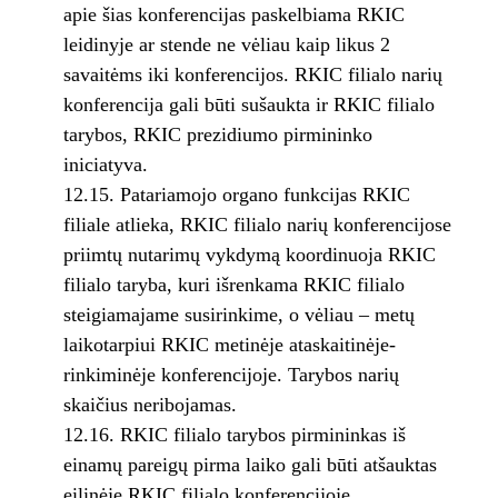
apie šias konferencijas paskelbiama RKIC
leidinyje ar stende ne vėliau kaip likus 2
savaitėms iki konferencijos. RKIC filialo narių
konferencija gali būti sušaukta ir RKIC filialo
tarybos, RKIC prezidiumo pirmininko
iniciatyva.
12.15. Patariamojo organo funkcijas RKIC
filiale atlieka, RKIC filialo narių konferencijose
priimtų nutarimų vykdymą koordinuoja RKIC
filialo taryba, kuri išrenkama RKIC filialo
steigiamajame susirinkime, o vėliau – metų
laikotarpiui RKIC metinėje ataskaitinėje-
rinkiminėje konferencijoje. Tarybos narių
skaičius neribojamas.
12.16. RKIC filialo tarybos pirmininkas iš
einamų pareigų pirma laiko gali būti atšauktas
eilinėje RKIC filialo konferencijoje.