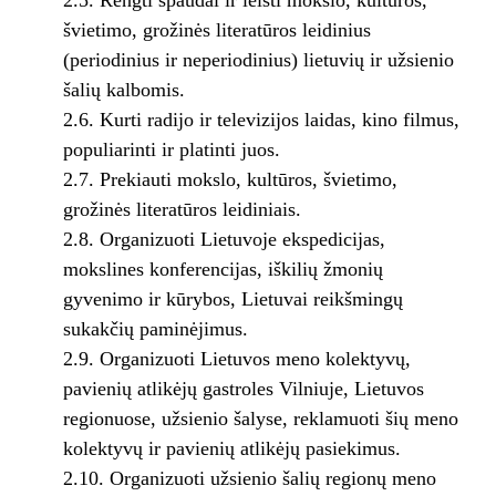
2.5. Rengti spaudai ir leisti mokslo, kultūros,
švietimo, grožinės literatūros leidinius
(periodinius ir neperiodinius) lietuvių ir užsienio
šalių kalbomis.
2.6. Kurti radijo ir televizijos laidas, kino filmus,
populiarinti ir platinti juos.
2.7. Prekiauti mokslo, kultūros, švietimo,
grožinės literatūros leidiniais.
2.8. Organizuoti Lietuvoje ekspedicijas,
mokslines konferencijas, iškilių žmonių
gyvenimo ir kūrybos, Lietuvai reikšmingų
sukakčių paminėjimus.
2.9. Organizuoti Lietuvos meno kolektyvų,
pavienių atlikėjų gastroles Vilniuje, Lietuvos
regionuose, užsienio šalyse, reklamuoti šių meno
kolektyvų ir pavienių atlikėjų pasiekimus.
2.10. Organizuoti užsienio šalių regionų meno