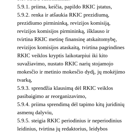
5.9.1. priima, keičia, papildo RKIC įstatus,
5.9.2. renka ir atšaukia RKIC prezidiumą,
prezidiumo pirmininką, revizijos komisiją,
revizijos komisijos pirmininką, išklauso ir
tvirtina RKIC metinę finansinę atskaitomybę,
revizijos komisijos ataskaitą, tvirtina pagrindines
RKIC veiklos kryptis laikotarpiui iki kito
suvažiavimo, nustato RKIC narių stojamojo
mokesčio ir metinio mokesčio dydį, jų mokėjimo
tvarką,
5.9.3. sprendžia klausimą dėl RKIC veiklos
pasibaigimo ar reorganizavimo,
5.9.4. priima sprendimą dėl tapimo kitų juridinių
asmenų dalyviu,
5.9.5. steigia RKIC periodinius ir neperiodinius
leidinius, tvirtina jų redaktorius, leidybos