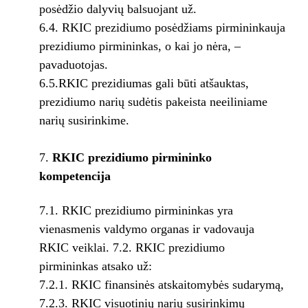
posėdžio dalyvių balsuojant už.
6.4. RKIC prezidiumo posėdžiams pirmininkauja
prezidiumo pirmininkas, o kai jo nėra, –
pavaduotojas.
6.5.RKIC prezidiumas gali būti atšauktas,
prezidiumo narių sudėtis pakeista neeiliniame
narių susirinkime.
RKIC prezidiumo pirmininko
kompetencija
7.1. RKIC prezidiumo pirmininkas yra
vienasmenis valdymo organas ir vadovauja
RKIC veiklai. 7.2. RKIC prezidiumo
pirmininkas atsako už:
7.2.1. RKIC finansinės atskaitomybės sudarymą,
7.2.3. RKIC visuotinių narių susirinkimų