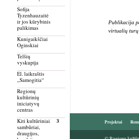
Sofija
Tyzenhauzaitė
ir jos kūrybinis
Publikacija p
palikimas
virtualių tur
Kunigaikščiai
Oginskiai
Telšių
vyskupija
El. laikraštis
„Samogitia“
Regionų
kultūrinių
iniciatyvų
centras
Kiti kultūriniai
Projektai
Rem
sambūriai,
draugijos,
© Regionų kultūri