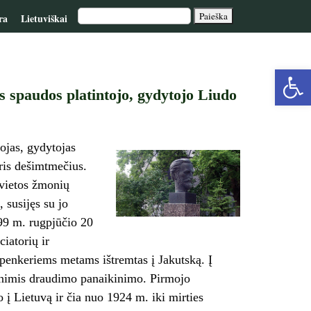
ra
Lietuviškai
Op
s spaudos platintojo, gydytojo Liudo
too
ojas, gydytojas
ris dešimtmečius.
 vietos žmonių
, susijęs su jo
899 m. rugpjūčio 20
iatorių ir
r penkeriems metams ištremtas į Jakutską. Į
menimis draudimo panaikinimo. Pirmojo
 į Lietuvą ir čia nuo 1924 m. iki mirties