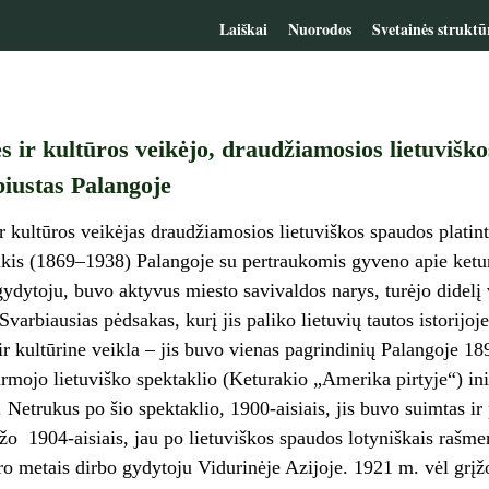
Laiškai
Nuorodos
Svetainės struktū
 ir kultūros veikėjo, draudžiamosios lietuviško
biustas Palangoje
 kultūros veikėjas draudžiamosios lietuviškos spaudos platint
ikis (1869–1938) Palangoje su pertraukomis gyveno apie ketu
 gydytoju, buvo aktyvus miesto savivaldos narys, turėjo didelį
Svarbiausias pėdsakas, kurį jis paliko lietuvių tautos istorijoje
r kultūrine veikla – jis buvo vienas pagrindinių Palangoje 1
irmojo lietuviško spektaklio (Keturakio „Amerika pirtyje“) inic
. Netrukus po šio spektaklio, 1900-aisiais, jis buvo suimtas i
žo 1904-aisiais, jau po lietuviškos spaudos lotyniškais raš
ro metais dirbo gydytoju Vidurinėje Azijoje. 1921 m. vėl grįžo