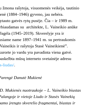
 žmona rašytoja, visuomenės veikėja, tautinio
ienė (1884–1946) gyveno, jau nebėra.
ytauto gatvės rytų pusėje. Čia – ir 1989 m.
darbiaudamas su architekte, L. Vaineikio anūke
Jagėla (1945–2019). Skverelyje yra ir
uvusiame name 1897–1941 m. su pertraukomis
aineikis ir rašytoja Stasė Vaineikienė”.
urorte jo vardu yra pavadinta viena gatvė.
paskelbta mūsų interneto svetainėje adresu
s-liudas/
.
Parengė Danutė Mukienė
D.
Mukienės nuotraukoje – L. Vaineikio biustas
Palangoje ir vietoje Liudo ir Stasės Vainekių
namo įrengto skverelio fragmentai, biustas ir