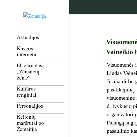
Aktualijos
Visuomenės
Knygos
Vaineikio 
internetu
Visuomenės ir
El. žurnalas
„Žemaičių
Liudas Vaine
žemė“
Jis čia dirbo
Kultūros
pasitikėjimą. 
renginiai
visuomenine i
Personalijos
d. įvykusio p
organizatorių
Kelionių
maršrutai po
Palangą sugrį
Žemaitiją
pasaulinio ka