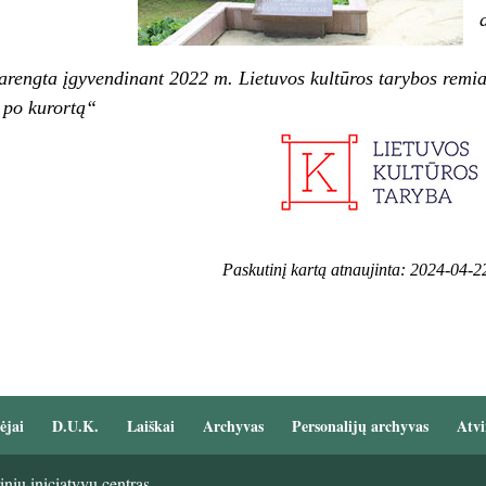
arengta įgyvendinant 2022 m. Lietuvos kultūros tarybos rem
ų po kurortą“
Paskutinį kartą atnaujinta: 2024-04-2
ėjai
D.U.K.
Laiškai
Archyvas
Personalijų archyvas
Atvi
nių iniciatyvų centras