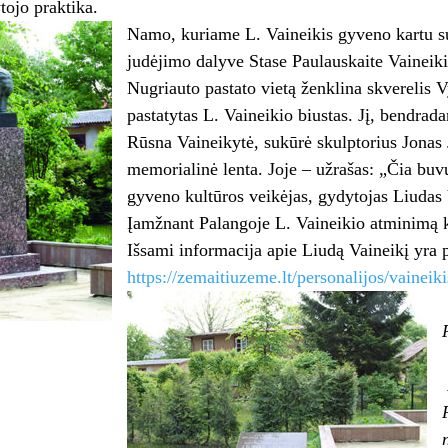
ojo praktika.
Namo, kuriame L. Vaineikis gyveno kartu su
judėjimo dalyve Stase Paulauskaite Vaineik
Nugriauto pastato vietą ženklina skverelis V
pastatytas L. Vaineikio biustas. Jį, bendra
Rūsna Vaineikytė, sukūrė skulptorius Jonas 
memorialinė lenta. Joje – užrašas: „Čia b
gyveno kultūros veikėjas, gydytojas Liudas V
Įamžnant Palangoje L. Vaineikio atminimą k
Išsami informacija apie Liudą Vaineikį yra 
https://zemaitiuzeme.lt/personalijos/vaineiki