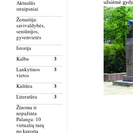
užsiėmė gydyt
Aktualūs
straipsniai
Žemaitija:
savivaldybės,
seniūnijos,
gyvenvietės
Istorija
Kalba
Lankytinos
vietos
Kultūra
Literatūra
Žinoma ir
nepažinta
Palanga: 10
virtualių turų
po kurortą