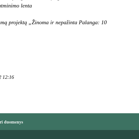
atminimo lenta
iamą projektą „Žinoma ir nepažinta Palanga: 10
2 12:16
ri duomenys