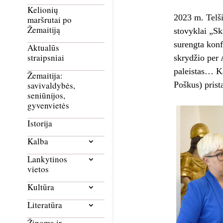
Kelionių
2023 m. Telši
maršrutai po
Žemaitiją
stovyklai „Sk
surengta konf
Aktualūs
straipsniai
skrydžio per 
paleistas… Ka
Žemaitija:
Poškus) prist
savivaldybės,
seniūnijos,
gyvenvietės
Istorija
Kalba
Lankytinos
vietos
Kultūra
Literatūra
Žinoma ir