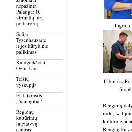
nepažinta
Palanga: 10
virtualių turų
po kurortą
Ingrida 
Sofija
Tyzenhauzaitė
ir jos kūrybinis
palikimas
Kunigaikščiai
Oginskiai
Telšių
Iš kairės: Pi
vyskupija
Stonk
El. laikraštis
„Samogitia“
Renginių dal
Regionų
rodo, kad jung
kultūrinių
kultūrinė ben
iniciatyvų
centras
Renginį kurav