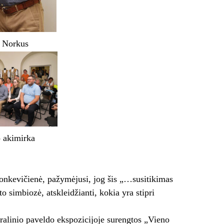
 Norkus
 akimirka
onkevičienė, pažymėjusi, jog šis „…susitikimas
o simbiozė, atskleidžianti, kokia yra stipri
ralinio paveldo ekspozicijoje surengtos „Vieno