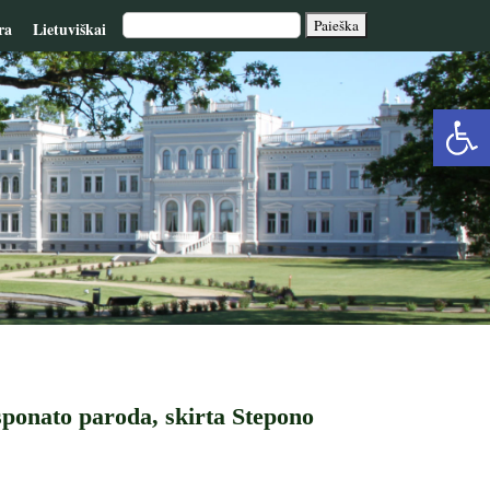
ra
Lietuviškai
Op
too
sponato paroda, skirta Stepono