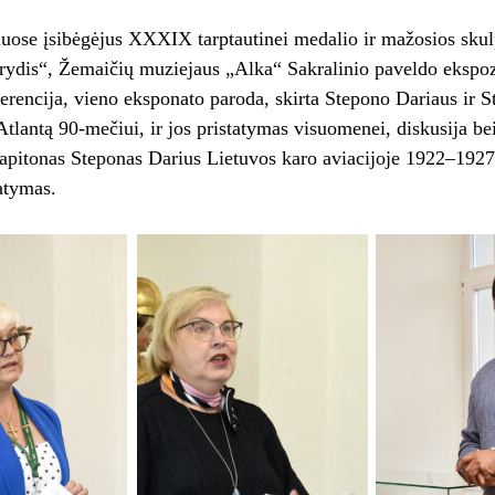
uose įsibėgėjus XXXIX tarptautinei medalio ir mažosios skul
rydis“, Žemaičių muziejaus „Alka“ Sakralinio paveldo ekspoz
erencija, vieno eksponato paroda, skirta Stepono Dariaus ir S
Atlantą 90-mečiui, ir jos pristatymas visuomenei, diskusija be
pitonas Steponas Darius Lietuvos karo aviacijoje 1922–1927 
atymas.