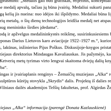
prasminti: „Medalis gali būti grafiškas, reljefinis, konceptualu
e medalį apvalų, tačiau jų būna įvairių. Medaliui sukurti pana
gą kelią jis nueina: nuo idėjos iki išpildymo. Medaliai būna l
airių metalų, o šių dienų technologijos leidžia medalį net atsp
aug menininko širdies įdedama“.
rodą ir apžvelgus medalininkystės reikšmę, susirinkusiesiems 
ponas Darius Lietuvos karo aviacijoje 1922–1927 m.“, kurios
, lakūnas, inžinierius Pijus Poškus. Diskusijoje-knygos pris
iejaus direktorius Mindaugas Kavaliauskas. Jis pažymėjo, ka
Ketverių metų tyrimas virto lengvai skaitoma dviejų dalių kny
yba“.
ingas ir įvairiaplanis renginys – Žemaičių muziejaus „Alka“
kulptūros kūrėjų stovykla „Skrydis“ dalis. Projektą iš dalies r
Vilniaus dailės akademijos Telšių fakultetas, prof. Algirdas Ž
iejaus „Alka“ informacija (parengė Donata Kazlauskienė)