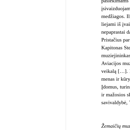
pasiekimams į
įsivaizduojam
medžiagos. Il
liejami iš įv
nepaprastai d
Pristačius pa
Kapitonas Ste
muziejininkas
Aviacijos muz
veikalą […]. 
menas ir kūr
Įdomus, turin
ir mažosios s
savivaldybė, 
Žemaičių muz