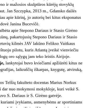
eno ir mažosios skulptūros kūrėjų stovyklų
(aut. Jan Szczypka, 2013 m., Gdansko dailės
au apie kūrinį, jo autorių bei kitus eksponatus
adovė Janina Bucevičė.
albėta apie Stepono Dariaus ir Stasio Girėno
kūnų, pakartojusių Stepono Dariaus ir Stasio
etuvių kilmės JAV lakūno Felikso Vaitkaus
uoju pilotu, kuris Atlantą įveikė vienviečiu
ogų oro sąlygų jam teko leistis Airijoje.
je,
lankytojai buvo kviečiami apžiūrėti kitus ne
rafijas, laikraščių iškarpas, knygutę, atviruką,
os Telšių fakulteto docentas Marius Norkus
kai dar nuo mokymosi mokykloje, kuri veikė S.
uvo S. Dariaus ir S. Girėno gatvėje.
i kuriami įvykiams, asmenybėms ar sportiniams