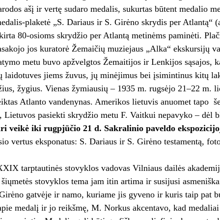
rodos ašį ir vertę sudaro medalis, sukurtas būtent medalio m
edalis-plaketė „S. Dariaus ir S. Girėno skrydis per Atlantą“ 
kirta 80-osioms skrydžio per Atlantą metinėms paminėti. Plači
asakojo jos kuratorė Žemaičių muziejaus „Alka“ ekskursijų v
atymo metu buvo apžvelgtos Žemaitijos ir Lenkijos sąsajos, k
ų laidotuves jiems žuvus, jų minėjimus bei įsimintinus kitų la
ius, žygius. Vienas žymiausių – 1935 m. rugsėjo 21–22 m. li
iktas Atlanto vandenynas. Amerikos lietuvis anuomet tapo šešt
, Lietuvos pasiekti skrydžio metu F. Vaitkui nepavyko – dėl bl
ri veikė iki rugpjūčio 21 d. Sakralinio paveldo ekspozicijo
o vertus eksponatus: S. Dariaus ir S. Girėno testamentą, fotog
XIX tarptautinės stovyklos vadovas Vilniaus dailės akademij
g šiųmetės stovyklos tema jam itin artima ir susijusi asmeniš
 Girėno gatvėje ir namo, kuriame jis gyveno ir kuris taip pat b
pie medalį ir jo reikšmę, M. Norkus akcentavo, kad medalia