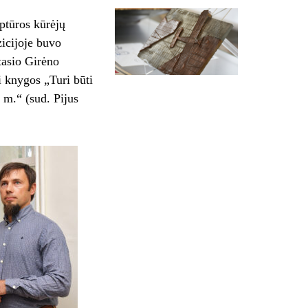
ptūros kūrėjų
icijoje buvo
tasio Girėno
i knygos „Turi būti
m.“ (sud. Pijus