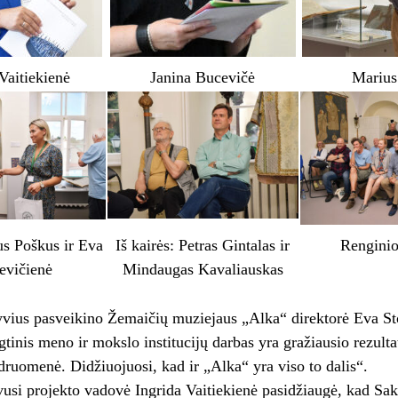
Vaitiekienė
Janina Bucevičė
Marius
jus Poškus ir Eva
Iš kairės: Petras Gintalas ir
Renginio
evičienė
Mindaugas Kavaliauskas
yvius pasveikino Žemaičių muziejaus „Alka“ direktorė Eva St
tinis meno ir mokslo institucijų darbas yra gražiausio rezultat
druomenė. Didžiuojuosi, kad ir „Alka“ yra viso to dalis“.
usi projekto vadovė Ingrida Vaitiekienė pasidžiaugė, kad Sak