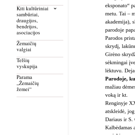
eksponato“ pa
Kiti kultūriniai
metu. Tai – m
sambūriai,
draugijos,
akademija), s
bendrijos,
parodoje pap
asociacijos
Parodos prist
Žemaičių
skrydį, lakūn
valgiai
Girėno skrydž
Telšių
sėkmingai įve
vyskupija
lėktuvu. Deja
Parama
Parodoje, ku
„Žemaičių
mažiau dėmesi
žemei“
voką ir kt.
Renginyje XX
atskleidė, jo
Dariaus ir S.
Kalbėdamas a