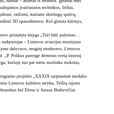
s, dažnai – atlietas iš bronzos. Įprastai mes
udojamos įvairiausios technikos, šriftai,
ipdomi, raižomi, kuriami skirtingų spalvų,
ausdinti 3D spausdintuvu. Kol gimsta kūrinys,
buvo pristatyta knyga „Turi būti paleistas…
 sudarytojas – Lietuvos aviacijos muziejaus
tatyme dalyvavo, renginį moderavo, Lietuvos
d „P. Poškus parengė dėmesio vertą istorinį
ga, kurioje tuo pat metu susitinka mokslas,
 rengiamo projekto „XXXIX tarptautinė medalio
emia Lietuvos kultūros taryba, Telšių rajono
ebrauskas bei Elena ir Juozas Butkevičiai.