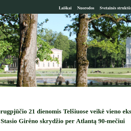
Laiškai
Nuorodos
Svetainės struktū
rugpjūčio 21 dienomis Telšiuose veikė vieno ek
 Stasio Girėno skrydžio per Atlantą 90-mečiui