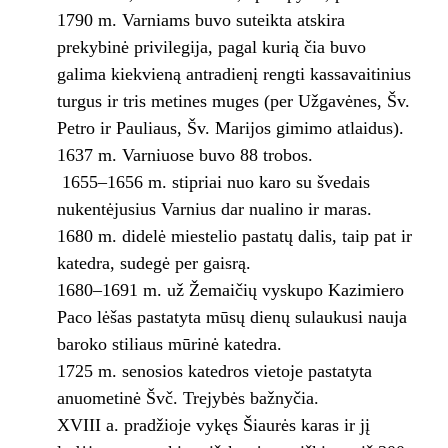
1790 m. Varniams buvo suteikta atskira
prekybinė privilegija, pagal kurią čia buvo
galima kiekvieną antradienį rengti kassavaitinius
turgus ir tris metines muges (per Užgavėnes, Šv.
Petro ir Pauliaus, Šv. Marijos gimimo atlaidus).
1637 m. Varniuose buvo 88 trobos.
1655–1656 m. stipriai nuo karo su švedais
nukentėjusius Varnius dar nualino ir maras.
1680 m. didelė miestelio pastatų dalis, taip pat ir
katedra, sudegė per gaisrą.
1680–1691 m. už Žemaičių vyskupo Kazimiero
Paco lėšas pastatyta mūsų dienų sulaukusi nauja
baroko stiliaus mūrinė katedra.
1725 m. senosios katedros vietoje pastatyta
anuometinė Švč. Trejybės bažnyčia.
XVIII a. pradžioje vykęs Šiaurės karas ir jį