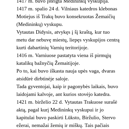
1417 m. buvo įsteigta Medininkų vyskupija.
1417 m. spalio 24 d. Vilniaus katedros klebonas
Motiejus iš Trakų buvo konsekruotas Žemaičių
(Medininkų) vyskupu.
Vytautas Didysis, atvykęs į šį kraštą, kur tuo
metu dar nebuvę miestų, liepęs vyskupijos centrą
kurti dabartinių Varnių teritorijoje.
1416 m. Varniuose pastatyta viena iš pirmųjų
katalikų bažnyčių Žemaitijoje.
Po to, kai buvo iškasta nauja upės vaga, dvaras
atsidūrė dirbtinėje saloje.
Tada gyventojai, kaip ir pagonybės laikais, buvo
laidojami kalvoje, ant kurios stovėjo katedra.
1421 m. birželio 22 d. Vytautas Trakuose surašė
aktą, pagal kurį Medininkų vyskupui ir jo
kapitulai buvo paskirti Lūksto, Biržulio, Stervo
ežerai, nemažai žemių ir miškų. Tais pačiais