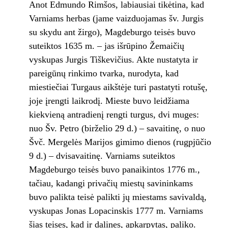
Anot Edmundo Rimšos, labiausiai tikėtina, kad
Varniams herbas (jame vaizduojamas šv. Jurgis
su skydu ant žirgo), Magdeburgo teisės buvo
suteiktos 1635 m. – jas išrūpino Žemaičių
vyskupas Jurgis Tiškevičius. Akte nustatyta ir
pareigūnų rinkimo tvarka, nurodyta, kad
miestiečiai Turgaus aikštėje turi pastatyti rotušę,
joje įrengti laikrodį. Mieste buvo leidžiama
kiekvieną antradienį rengti turgus, dvi muges:
nuo Šv. Petro (birželio 29 d.) – savaitinę, o nuo
Švč. Mergelės Marijos gimimo dienos (rugpjūčio
9 d.) – dvisavaitinę. Varniams suteiktos
Magdeburgo teisės buvo panaikintos 1776 m.,
tačiau, kadangi privačių miestų savininkams
buvo palikta teisė palikti jų miestams savivaldą,
vyskupas Jonas Lopacinskis 1777 m. Varniams
šias teises, kad ir dalines, apkarpytas, paliko.