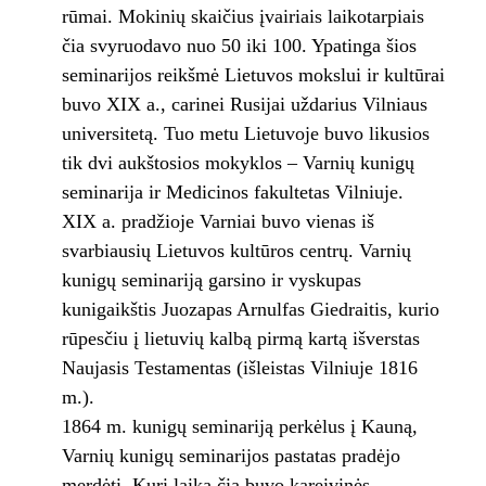
rūmai. Mokinių skaičius įvairiais laikotarpiais
čia svyruodavo nuo 50 iki 100. Ypatinga šios
seminarijos reikšmė Lietuvos mokslui ir kultūrai
buvo XIX a., carinei Rusijai uždarius Vilniaus
universitetą. Tuo metu Lietuvoje buvo likusios
tik dvi aukštosios mokyklos – Varnių kunigų
seminarija ir Medicinos fakultetas Vilniuje.
XIX a. pradžioje Varniai buvo vienas iš
svarbiausių Lietuvos kultūros centrų. Varnių
kunigų seminariją garsino ir vyskupas
kunigaikštis Juozapas Arnulfas Giedraitis, kurio
rūpesčiu į lietuvių kalbą pirmą kartą išverstas
Naujasis Testamentas (išleistas Vilniuje 1816
m.).
1864 m. kunigų seminariją perkėlus į Kauną,
Varnių kunigų seminarijos pastatas pradėjo
merdėti. Kurį laiką čia buvo kareivinės,