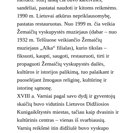
sandėliai, pastatai naudoti ir kitoms reikmėms.
1990 m. Lietuvai atkūrus nepriklausomybę,
pastatas restauruotas. Nuo 1999 m. čia veikia
Žemaičių vyskupystės muziejaus (dabar – nuo
1932 m. Telšiuose veikiančio Žemaičių
muziejaus „Alka“ filialas), kurio tikslas –
fiksuoti, kaupti, saugoti, restauruoti, tirti ir
propaguoti Žemaičių vyskupystės dailės,
kultūros ir istorijos palikimą, tuo palaikant ir
puoselėjant žmogaus religinę, kultūrinę ir
istorinę sąmonę.
XVIII a. Varniai pagal savo dydį ir gyventojų
skaičių buvo vidutinis Lietuvos Didžiosios
Kunigaikštystės miestas, tačiau kaip dvasinis ir
kultūrinis centras – vienas iš svarbiausių.
Varnių reikšmė itin didžiulė buvo vyskupo