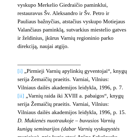
vyskupo Merkelio Giedraičio paminklui,
restauravus Šv. Aleksandro ir Šv. Petro ir
Pauliaus bažnyčias, atstačius vyskupo Motiejaus
Valančiaus paminklą, sutvarkius miestelio gatves
ir želdinius, įkūrus Varnių regioninio parko
direkciją, naujai atgijo.
_______________________
[i]
„Pirmieji Varnių apylinkių gyventojai“, knygų
serija Žemaičių praeitis. Varniai, Vilnius:
Vilniaus dailės akademijos leidykla, 1996, p. 7.
[ii]
„Varnių raida iki XVIII a. pabaigos“, knygų
serija Žemaičių praeitis. Varniai, Vilnius:
Vilniaus dailės akademijos leidykla, 1996, p. 15.
D. Mukienės nuotraukoje – buvusios Varnių
kunigų seminarijos (dabar Varnių vyskupystės