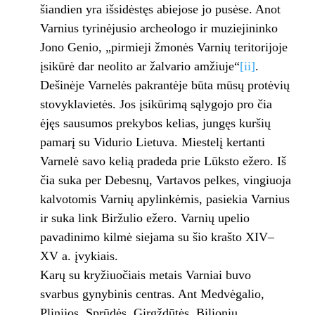
šiandien yra išsidėstęs abiejose jo pusėse. Anot
Varnius tyrinėjusio archeologo ir muziejininko
Jono Genio, „pirmieji žmonės Varnių teritorijoje
įsikūrė dar neolito ar žalvario amžiuje“
[ii]
.
Dešinėje Varnelės pakrantėje būta mūsų protėvių
stovyklavietės. Jos įsikūrimą sąlygojo pro čia
ėjęs sausumos prekybos kelias, jungęs kuršių
pamarį su Vidurio Lietuva. Miestelį kertanti
Varnelė savo kelią pradeda prie Lūksto ežero. Iš
čia suka per Debesnų, Vartavos pelkes, vingiuoja
kalvotomis Varnių apylinkėmis, pasiekia Varnius
ir suka link Biržulio ežero. Varnių upelio
pavadinimo kilmė siejama su šio krašto XIV–
XV a. įvykiais.
Karų su kryžiuočiais metais Varniai buvo
svarbus gynybinis centras. Ant Medvėgalio,
Plinijos, Sprūdės, Girgždūtės, Bilionių,