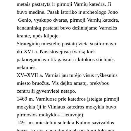
metais pastatyta ir pirmoji Varnių katedra. Ji
buvo medinė. Pasak istoriko ir archeologo Jono
Genio, vyskupo dvaras, pirmoji Varnių katedra,
kanauninkų pastatai buvo dešiniajame Varnelės
krante, upės kilpoje.
Strateginių miestelio pastatų vieta susiformavo
iki XVI a. Nusistovėjusią tvarką kiek
pakoreguodavo tik gaisrai ir kitokios stichinės
nelaimės.
XV–XVII a. Varniai jau turėjo visus ryškesnius
miesto bruožus. Vis dėįlto amatų, prekybos
centru ši gyvenvietė netapo.
1469 m. Varniuose prie katedros įsteigta pirmoji
mokykla (ji ir Vilniaus katedros mokykla buvo
pirmosios mokyklos Lietuvoje).
1491 m. miesteliui suteikta Kulmo savivaldos
teisės, kurios davė itin didelį postūmį tolesnei