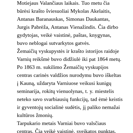
Motiejaus Valančiaus laikais. Tuo metu čia
būrėsi krašto šviesuoliai Mykolas Akelaitis,
Antanas Baranauskas, Simonas Daukantas,
Jurgis Pabrėža, Antanas Vienažindis. Čia dirbo
gydytojas, veikė vaistinė, paštas, knygynas,
buvo neblogai sutvarkytos gatvės.
Žemaičių vyskupystės ir krašto istorijos raidoje
Varnių reikšmė buvo didžiulė iki pat 1864 metų.
Po 1863 m. sukilimo Žemaičių vyskupijos
centras carinės valdžios nurodymu buvo iškeltas
į Kauną, uždaryta Varniuose veikusi kunigų
seminarija, rokitų vienuolynas, t. y. miestelis
neteko savo svarbiausių funkcijų, tad ėmė keistis
ir gyventojų socialinė sudėtis, jį paliko nemažai
kultūros žmonių.
Tarpukario metais Varniai buvo valsčiaus
centras. Čia veikė vaistinė, sveikatos punktas,