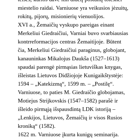
miestelio raidai. Varniuose yra veikusios jėzuitų,
rokitų, pijorų, misionierių vienuolijos.
XVI a., Žemaičių vyskupo pareigas einant
Merkeliui Giedraičiui, Varniai buvo svarbiausias
kontrreformacijos centras Žemaitijoje. Būtent
čia, Merkeliui Giedraičiui paraginus, globojant,
kanauninkas Mikalojus Daukša (1527–1613)
spaudai parengė pirmąsias lietuviškas knygas,
išleistas Lietuvos Didžiojoje Kunigaikštystėje:
1594 – „Katekizmą“, 1599 m. – „Postilę“.
Varniuose, to paties M. Giedraičio globojamas,
Motiejus Strijkovskis (1547–1582) parašė ir
išleido pirmąją išspausdintą LDK istoriją –
„Lenkijos, Lietuvos, Žemaičių ir visos Rusios
kroniką“ (1582).
1622 m. Varniuose įkurta kunigų seminarija.