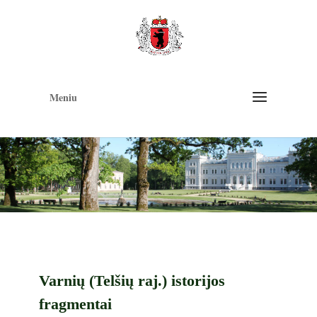
Op
too
Meniu
Varnių (Telšių raj.) istorijos
fragmentai