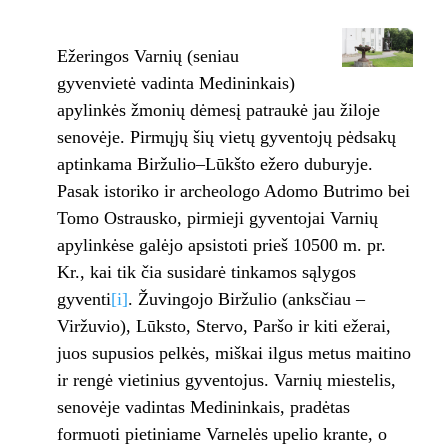
Ežeringos Varnių (seniau
gyvenvietė vadinta Medininkais)
apylinkės žmonių dėmesį patraukė jau žiloje
senovėje. Pirmųjų šių vietų gyventojų pėdsakų
aptinkama Biržulio–Lūkšto ežero duburyje.
Pasak istoriko ir archeologo Adomo Butrimo bei
Tomo Ostrausko, pirmieji gyventojai Varnių
apylinkėse galėjo apsistoti prieš 10500 m. pr.
Kr., kai tik čia susidarė tinkamos sąlygos
gyventi
[i]
. Žuvingojo Biržulio (anksčiau –
Viržuvio), Lūksto, Stervo, Paršo ir kiti ežerai,
juos supusios pelkės, miškai ilgus metus maitino
ir rengė vietinius gyventojus. Varnių miestelis,
senovėje vadintas Medininkais, pradėtas
formuoti pietiniame Varnelės upelio krante, o