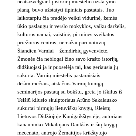
neatsižvelgiant į istorinį miestelio užstatymo
planą, buvo užstatyti tipiniais pastatais. Tuo
laikotarpiu čia pradėjo veikti vidurinė, žemės
ūkio paslaugų ir verslo mokyklos, vaikų darželis,
kultūros namai, vaistinė, pirminės sveikatos
priežiūros centras, nemažai parduotuvių.
Šiandien Varniai – žemdirbių gyvenvietė.
Žmonės čia neblogai žino savo krašto istoriją,
didžiuojasi ja ir puoselėja tai, kas geriausia jų
sukurta. Varnių miestelis pastaraisiais
dešimtmečiais, atstačius Varnių kunigų
seminarijos pastatą su bokštu, greta jo iškilus iš
Telšiū kilusio skulptoriaus Arūno Sakalausko
sukurtai pirmųjų lietuviškų knygų, išleistų
Lietuvos Didžiojoje Kunigaikštystėje, autoriaus
kanauninko Mikalojaus Daukšos ir šių knygų
mecenato, antrojo Žemaitijos krikštytojo