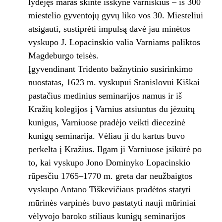
lydėjęs maras skinte išskynė varniškius – iš 300
miestelio gyventojų gyvų liko vos 30. Miesteliui
atsigauti, sustiprėti impulsą davė jau minėtos
vyskupo J. Lopacinskio valia Varniams paliktos
Magdeburgo teisės.
Įgyvendinant Tridento bažnytinio susirinkimo
nuostatas, 1623 m. vyskupui Stanislovui Kiškai
pastačius medinius seminarijos namus ir iš
Kražių kolegijos į Varnius atsiuntus du jėzuitų
kunigus, Varniuose pradėjo veikti diecezinė
kunigų seminarija. Vėliau ji du kartus buvo
perkelta į Kražius. Ilgam ji Varniuose įsikūrė po
to, kai vyskupo Jono Dominyko Lopacinskio
rūpesčiu 1765–1770 m. greta dar neužbaigtos
vyskupo Antano Tiškevičiaus pradėtos statyti
mūrinės varpinės buvo pastatyti nauji mūriniai
vėlyvojo baroko stiliaus kunigų seminarijos