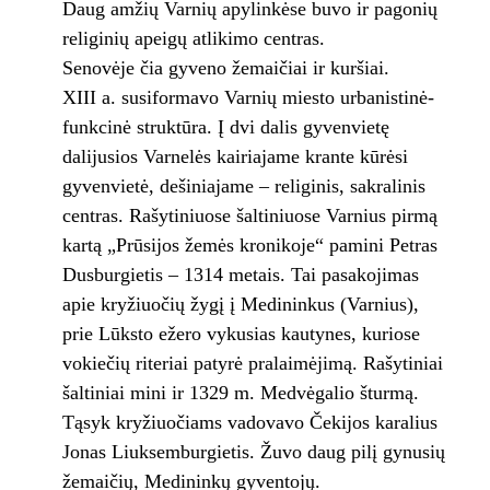
Daug amžių Varnių apylinkėse buvo ir pagonių
religinių apeigų atlikimo centras.
Senovėje čia gyveno žemaičiai ir kuršiai.
XIII a. susiformavo Varnių miesto urbanistinė-
funkcinė struktūra. Į dvi dalis gyvenvietę
dalijusios Varnelės kairiajame krante kūrėsi
gyvenvietė, dešiniajame – religinis, sakralinis
centras. Rašytiniuose šaltiniuose Varnius pirmą
kartą „Prūsijos žemės kronikoje“ pamini Petras
Dusburgietis – 1314 metais. Tai pasakojimas
apie kryžiuočių žygį į Medininkus (Varnius),
prie Lūksto ežero vykusias kautynes, kuriose
vokiečių riteriai patyrė pralaimėjimą. Rašytiniai
šaltiniai mini ir 1329 m. Medvėgalio šturmą.
Tąsyk kryžiuočiams vadovavo Čekijos karalius
Jonas Liuksemburgietis. Žuvo daug pilį gynusių
žemaičių, Medininkų gyventojų.