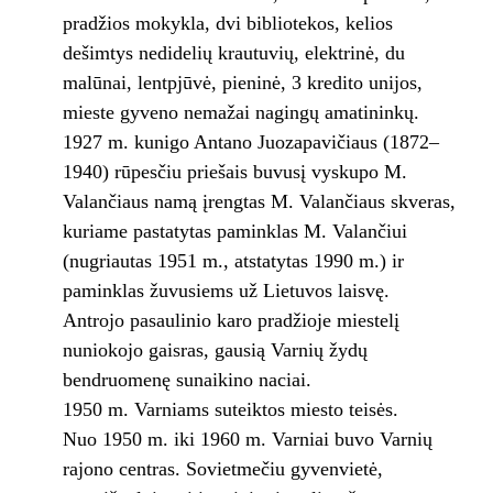
pradžios mokykla, dvi bibliotekos, kelios
dešimtys nedidelių krautuvių, elektrinė, du
malūnai, lentpjūvė, pieninė, 3 kredito unijos,
mieste gyveno nemažai nagingų amatininkų.
1927 m. kunigo Antano Juozapavičiaus (1872–
1940) rūpesčiu priešais buvusį vyskupo M.
Valančiaus namą įrengtas M. Valančiaus skveras,
kuriame pastatytas paminklas M. Valančiui
(nugriautas 1951 m., atstatytas 1990 m.) ir
paminklas žuvusiems už Lietuvos laisvę.
Antrojo pasaulinio karo pradžioje miestelį
nuniokojo gaisras, gausią Varnių žydų
bendruomenę sunaikino naciai.
1950 m. Varniams suteiktos miesto teisės.
Nuo 1950 m. iki 1960 m. Varniai buvo Varnių
rajono centras. Sovietmečiu gyvenvietė,