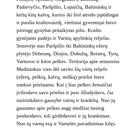
Padievyčio, Paršpilio, Lopaičių, Baltininkų ir
kelių kitų kalvų, kurios iki šiol atrodo įspūdingai
ir puošia kraštovaizdį, vietiniai gyventojai buvo
įsirengę gynybai pritaikytas pilis. Krašto
gynėjams padėjo ir Varnių apylinkių reljefas.
Senovėje nuo Paršpilio iki Baltininkų ežerų
plytėjo Debesnų, Drujos, Dubulių, Reistrų, Tyrų,
Vartuvos ir kitos pelkės. Teritorija apie senuosius
Medininkus vien dėl savito šių vietų reljefo
(ežerų, pelkių, kalvų, miškų) priešui buvo
sunkiai prieinama. Kai į šias pelkes žemaičiai
įviliodavo savo priešus ir juos išžudydavo, čia
susirinkdavo gausybė varnų ir kranklių. Nuo jų
gausumo apie pelkes augę medžiai tiesiog
juoduodavo, toli girdėdavosi ir jų krankimas.
Nuo tų varnų esą ir Varnelės pavadinimas kilęs.