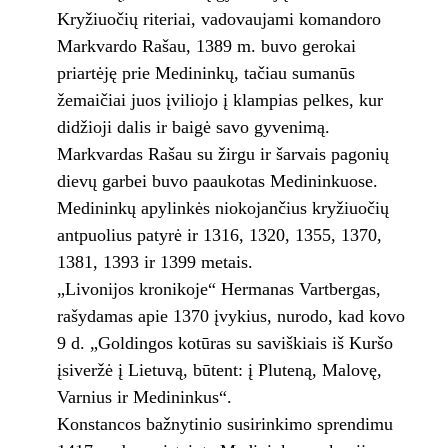
Kryžiuočių riteriai, vadovaujami komandoro
Markvardo Rašau, 1389 m. buvo gerokai
priartėję prie Medininkų, tačiau sumanūs
žemaičiai juos įviliojo į klampias pelkes, kur
didžioji dalis ir baigė savo gyvenimą.
Markvardas Rašau su žirgu ir šarvais pagonių
dievų garbei buvo paaukotas Medininkuose.
Medininkų apylinkės niokojančius kryžiuočių
antpuolius patyrė ir 1316, 1320, 1355, 1370,
1381, 1393 ir 1399 metais.
„Livonijos kronikoje“ Hermanas Vartbergas,
rašydamas apie 1370 įvykius, nurodo, kad kovo
9 d. „Goldingos kotūras su saviškiais iš Kuršo
įsiveržė į Lietuvą, būtent: į Pluteną, Malovę,
Varnius ir Medininkus“.
Konstancos bažnytinio susirinkimo sprendimu