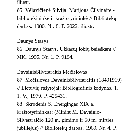
iliustr.
Vėlavičienė Silvija. Marijona Čilvinaitė ­
bibliotekininkė ir kraštotyrininkė // Bibliotekų
darbas. 1980. Nr. 8. P. 20­22, iliustr.
Daunys Stasys
Daunys Stasys. Užkastų lobių beieškant //
MK. 1995. Nr. 1. P. 91­94.
Davainis­Silvestraitis Mečislovas
Mečislovas Davainis­Silvestraitis (1849­1919)
// Lietuvių rašytojai: Bibliografinis žodynas. T.
1. V., 1979. P. 425­431.
Skrodenis S. Energingas XIX a.
kraštotyrininkas: (Minint M. Davainio­
Silvestraičio 120 m. gimimo ir 50 m. mirties
jubiliejus) // Bibliotekų darbas. 1969. Nr. 4. P.