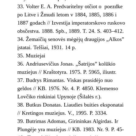
Volter E. A. Predvaritelny otčiot o poezdke
po Litve i Žmudi letom v 1884, 1885, 1886 i
1887 godach // Izvestija imperatorskovo ruskovo
obsčestva. 1888. Spb., 1889. T. 24. S. 403–412.
Žemaičių senovės mėgėjų draugijos „Alkos”
įstatai. Telšiai, 1931. 14 p.
Muziejai
Andriusevičius Jonas. „Šatrijos” kolūkio
muziejus // Kraštotyra. 1975. P. 59­65, iliustr.
Budrys Rimantas. Viskas prasidėjo nuo
geldos // KB. 1976. Nr. 4. P. 48­50. Klemenso
Lovčiko rinkiniai Upynoje (Šilalės r.).
Butkus Donatas. Liaudies buities eksponatai
// Kretingos muziejus. V., 1995. P. 33­34.
Butrimas Adomas, Girininkas Algirdas. Ir
Plungėje yra muziejus // KB. 1983. Nr. 9. P. 45­