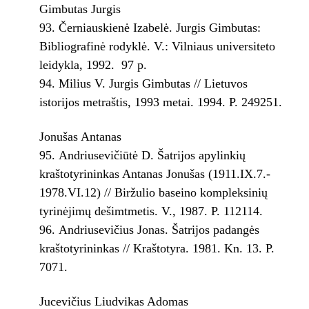
Gimbutas Jurgis
Černiauskienė Izabelė. Jurgis Gimbutas:
Bibliografinė rodyklė. V.: Vilniaus universiteto
leidykla, 1992. ­ 97 p.
Milius V. Jurgis Gimbutas // Lietuvos
istorijos metraštis, 1993 metai. 1994. P. 249­251.
Jonušas Antanas
Andriusevičiūtė D. Šatrijos apylinkių
kraštotyrininkas Antanas Jonušas (1911.IX.7.­
1978.VI.12) // Biržulio baseino kompleksinių
tyrinėjimų dešimtmetis. V., 1987. P. 112­114.
Andriusevičius Jonas. Šatrijos padangės
kraštotyrininkas // Kraštotyra. 1981. Kn. 13. P.
70­71.
Jucevičius Liudvikas Adomas