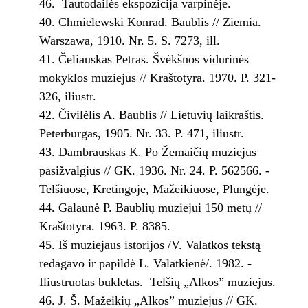
46. ­ Tautodailės ekspozicija varpinėje.
Chmielewski Konrad. Baublis // Ziemia.
Warszawa, 1910. Nr. 5. S. 72­73, ill.
Čeliauskas Petras. Švėkšnos vidurinės
mokyklos muziejus // Kraštotyra. 1970. P. 321­
326, iliustr.
Čivilėlis A. Baublis // Lietuvių laikraštis.
Peterburgas, 1905. Nr. 33. P. 471, iliustr.
Dambrauskas K. Po Žemaičių muziejus
pasižvalgius // GK. 1936. Nr. 2­4. P. 562­566. ­
Telšiuose, Kretingoje, Mažeikiuose, Plungėje.
Galaunė P. Baublių muziejui 150 metų //
Kraštotyra. 1963. P. 83­85.
Iš muziejaus istorijos /V. Valatkos tekstą
redagavo ir papildė L. Valatkienė/. 1982. ­
Iliustruotas bukletas. ­ Telšių „Alkos” muziejus.
J. Š. Mažeikių „Alkos” muziejus // GK.