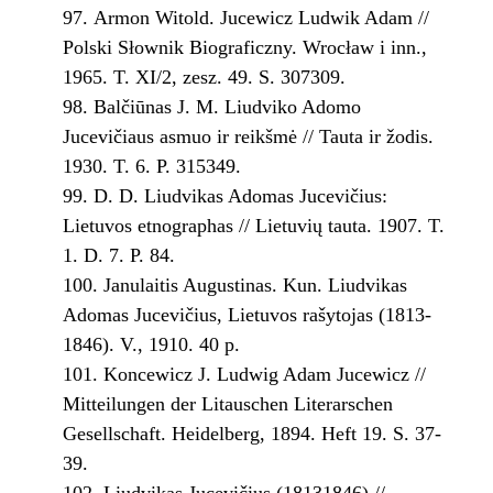
Armon Witold. Jucewicz Ludwik Adam //
Polski Słownik Biograficzny. Wrocław i inn.,
1965. T. XI/2, zesz. 49. S. 307­309.
Balčiūnas J. M. Liudviko Adomo
Jucevičiaus asmuo ir reikšmė // Tauta ir žodis.
1930. T. 6. P. 315­349.
D. D. Liudvikas Adomas Jucevičius:
Lietuvos etnographas // Lietuvių tauta. 1907. T.
1. D. 7. P. 84.
Janulaitis Augustinas. Kun. Liudvikas
Adomas Jucevičius, Lietuvos rašytojas (1813­
1846). V., 1910. 40 p.
Koncewicz J. Ludwig Adam Jucewicz //
Mitteilungen der Litauschen Literarschen
Gesellschaft. Heidelberg, 1894. Heft 19. S. 37­
39.
Liudvikas Jucevičius (1813­1846) //