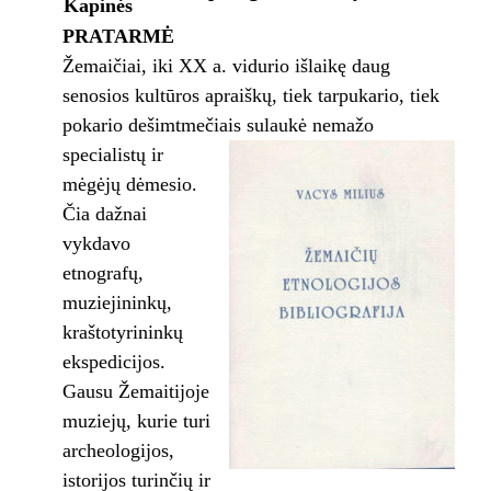
Kapinės
PRATARMĖ
Žemaičiai, iki XX a. vidurio išlaikę daug
senosios kultūros apraiškų, tiek tarpukario, tiek
pokario dešimtmečiais sulaukė
nemažo
specialistų ir
mėgėjų dėmesio.
Čia dažnai
vykdavo
etnografų,
muziejininkų,
kraštotyrininkų
ekspedicijos.
Gausu Žemaitijoje
muziejų, kurie turi
archeologijos,
istorijos turinčių ir