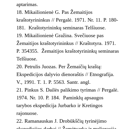
aptarimas.
Mikailionienė G. Pas Žemaitijos
kraštotyrininkus // Pergalė. 1971. Nr. 11. P. 180­
181. ­ Kraštotyrininkų seminaras Telšiuose.
Mikailionienė Gražina. Svečiuose pas
Žemaitijos kraštotyrininkus // Kraštotyra. 1971.
P. 354­355. ­ Žemaitijos kraštotyrininkų seminaras
Telšiuose.
Petrulis Juozas. Per Žemaičių kraštą:
Ekspedicijos dalyvio dienoraštis // Etnografija.
V., 1991. T. 1. P. 55­63. Santr. angl.
Pinkus S. Dailės palikimo tyrimas // Pergalė.
1974. Nr. 10. P. 184. ­ Paminklų apsaugos
tarybos ekspedicija Jurbarko ir Kretingos
rajonuose.
Ramanauskas J. Drobūkščių tyrinėjimo
ekspedicijos darbai // Žemėtvarka ir melioracija.