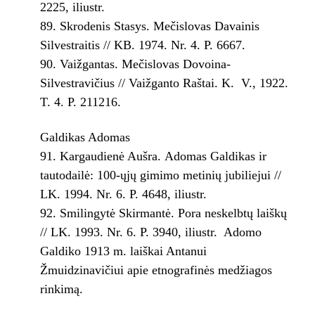
22­25, iliustr.
Skrodenis Stasys. Mečislovas Davainis
Silvestraitis // KB. 1974. Nr. 4. P. 66­67.
Vaižgantas. Mečislovas Dovoina­
Silvestravičius // Vaižganto Raštai. K. ­ V., 1922.
T. 4. P. 211­216.
Galdikas Adomas
Kargaudienė Aušra. Adomas Galdikas ir
tautodailė: 100-ųjų gimimo metinių jubiliejui //
LK. 1994. Nr. 6. P. 46­48, iliustr.
Smilingytė Skirmantė. Pora neskelbtų laiškų
// LK. 1993. Nr. 6. P. 39­40, iliustr. ­ Adomo
Galdiko 1913 m. laiškai Antanui
Žmuidzinavičiui apie etnografinės medžiagos
rinkimą.