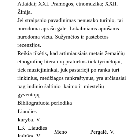
Atlaidai; XXI. Pramogos, etnomuzika; XXII.
Žinija.
Jei straipsnio pavadinimas nenusako turinio, tai
nurodoma aprašo gale. Lokaliniams aprašams
nurodoma vieta. Sužymėtos ir pastebėtos
recenzijos.
Reikia tikėtis, kad artimiausiais metais žemaičių
etnografinę literatūrą praturtins tiek tyrinėtojai,
tiek muziejininkai, juk pastarieji po ranka turi
rinkinius, medžiagos rankraštynus, yra arčiausiai
pagrindinio šaltinio ­ kaimo ir miestelių
gyventojų.
Bibliografuota periodika
Liaudies
kūryba. V.
LK ­ Liaudies
Meno
Pergalė. V.
kultūra. V.