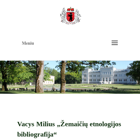
Op
too
Meniu
Vacys Milius „Žemaičių etnologijos
bibliografija“