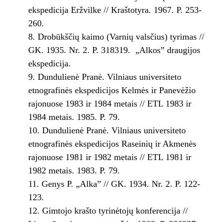
ekspedicija Eržvilke // Kraštotyra. 1967. P. 253­
260.
Drobūkščių kaimo (Varnių valsčius) tyrimas //
GK. 1935. Nr. 2. P. 318­319. ­ „Alkos” draugijos
ekspedicija.
Dundulienė Pranė. Vilniaus universiteto
etnografinės ekspedicijos Kelmės ir Panevėžio
rajonuose 1983 ir 1984 metais // ETL 1983 ir
1984 metais. 1985. P. 7­9.
Dundulienė Pranė. Vilniaus universiteto
etnografinės ekspedicijos Raseinių ir Akmenės
rajonuose 1981 ir 1982 metais // ETL 1981 ir
1982 metais. 1983. P. 7­9.
Genys P. „Alka” // GK. 1934. Nr. 2. P. 122­
123.
Gimtojo krašto tyrinėtojų konferencija //