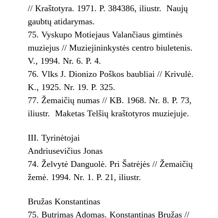
// Kraštotyra. 1971. P. 384­386, iliustr. ­ Naujų
gaubtų atidarymas.
Vyskupo Motiejaus Valančiaus gimtinės
muziejus // Muziejininkystės centro biuletenis.
V., 1994. Nr. 6. P. 4.
Vlks J. Dionizo Poškos baubliai // Krivulė.
K., 1925. Nr. 19. P. 325.
Žemaičių numas // KB. 1968. Nr. 8. P. 73,
iliustr. ­ Maketas Telšių kraštotyros muziejuje.
III. Tyrinėtojai
Andriusevičius Jonas
Želvytė Danguolė. Pri Šatrėjės // Žemaičių
žemė. 1994. Nr. 1. P. 21, iliustr.
Bružas Konstantinas
Butrimas Adomas. Konstantinas Bružas //