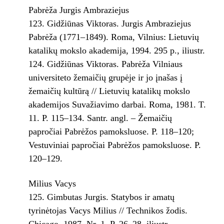
Pabrėža Jurgis Ambraziejus
Gidžiūnas Viktoras. Jurgis Ambraziejus
Pabrėža (1771–1849). Roma, Vilnius: Lietuvių
katalikų mokslo akademija, 1994. 295 p., iliustr.
Gidžiūnas Viktoras. Pabrėža Vilniaus
universiteto žemaičių grupėje ir jo įnašas į
žemaičių kultūrą // Lietuvių katalikų mokslo
akademijos Suvažiavimo darbai. Roma, 1981. T.
11. P. 115–134. Santr. angl. – Žemaičių
papročiai Pabrėžos pamoksluose. P. 118–120;
Vestuviniai papročiai Pabrėžos pamoksluose. P.
120–129.
Milius Vacys
Gimbutas Jurgis. Statybos ir amatų
tyrinėtojas Vacys Milius // Technikos žodis.
Chicago, 1987. Nr. 1. P. 26–28, iliustr.