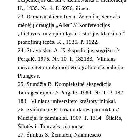
K., 1935. Nr. 4. P. 69­76, iliustr.
Ramanauskienė Irena. Žemaičių Senovės
mėgėjų draugija „Alka” // Konferencijos
„Lietuvos muziejininkystės istorijos klausimai”
pranešimų tezės. K., 1985. P. 19­22.
Stravinskas A. Iš ekspedicijos sugrįžus //
Pergalė. 1975. Nr. 10. P. 182­183. ­ Vilniaus
universiteto mokomoji etnografinė ekspedicija
Plungės r.
Stundžia B. Kompleksinė ekspedicija
Tauragės rajone // Pergalė. 1984. Nr. 1. P. 182­
183. ­ Vilniaus universiteto kraštotyrininkai.
Svičiulienė P. Tiriami dailės paminklai //
Muziejai ir paminklai. 1967. P. 13­14. ­ Šilalės,
Šilutės ir Tauragės rajonuose.
Šimkus S. Žemaičių Naumiesčio