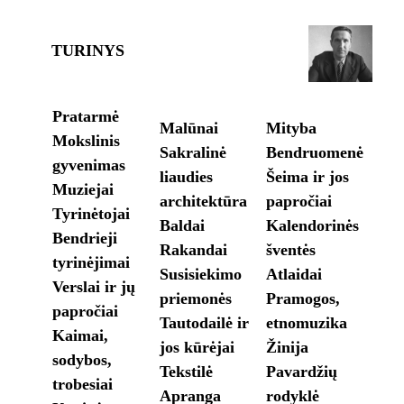
TURINYS
Pratarmė
Malūnai
Mityba
Mokslinis
Sakralinė
Bendruomenė
gyvenimas
liaudies
Šeima ir jos
Muziejai
architektūra
papročiai
Tyrinėtojai
Baldai
Kalendorinės
Bendrieji
Rakandai
šventės
tyrinėjimai
Susisiekimo
Atlaidai
Verslai ir jų
priemonės
Pramogos,
papročiai
Tautodailė ir
etnomuzika
Kaimai,
jos kūrėjai
Žinija
sodybos,
T
ekstilė
Pavardžių
trobesiai
Apranga
rodyklė