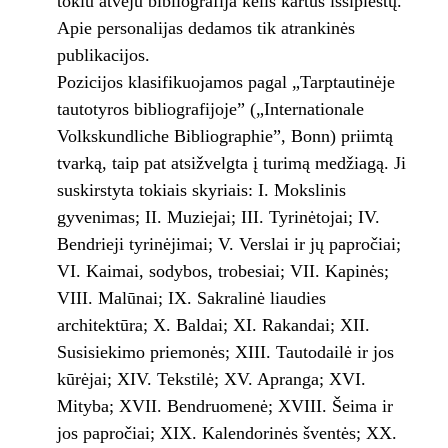
tokiu atveju bibliografija kelis kartus išsiplėstų.
Apie personalijas dedamos tik atrankinės
publikacijos.
Pozicijos klasifikuojamos pagal „Tarptautinėje
tautotyros bibliografijoje” („Internationale
Volkskundliche Bibliographie”, Bonn) priimtą
tvarką, taip pat atsižvelgta į turimą medžiagą. Ji
suskirstyta tokiais skyriais: I. Mokslinis
gyvenimas; II. Muziejai; III. Tyrinėtojai; IV.
Bendrieji tyrinėjimai; V. Verslai ir jų papročiai;
VI. Kaimai, sodybos, trobesiai; VII. Kapinės;
VIII. Malūnai; IX. Sakralinė liaudies
architektūra; X. Baldai; XI. Rakandai; XII.
Susisiekimo priemonės; XIII. Tautodailė ir jos
kūrėjai; XIV. Tekstilė; XV. Apranga; XVI.
Mityba; XVII. Bendruomenė; XVIII. Šeima ir
jos papročiai; XIX. Kalendorinės šventės; XX.