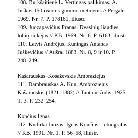
Burkšaitienė L. Vertingas palikimas: A.
Juškos 150-osioms gimimo metinėms // Pergalė.
1969. Nr. 7. P. 178­181, iliustr.
Juozapavičius Pranas. Dvasinių liaudies
lobių rinkėjas // KB. 1969. Nr. 6. P. 61­63, iliustr.
Latvis Andrėjus. Kuningas Antanas
Juškevičius // Aušra. 1883. Nr. 8, 9 ir 10. P.
248–249.
Kašarauskas–Kosaževskis Ambraziejus
Dambrauskas A. Kun. Ambroziejus
Kašarauskis (1821–1882) // Tauta ir žodis. 1925.
T. 3. P. 232–254.
Končius Ignas
Kudirka Juozas. Ignas Končius – etnografas
// KB. 1991. Nr. 1. P. 56–58, iliustr.