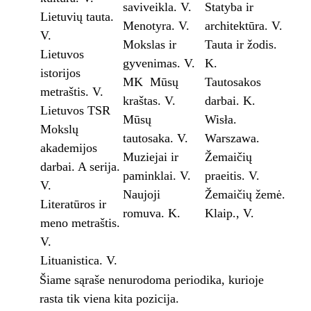
saviveikla. V.
Statyba ir
Lietuvių tauta.
Menotyra. V.
architektūra. V.
V.
Mokslas ir
Tauta ir žodis.
Lietuvos
gyvenimas. V.
K.
istorijos
MK ­ Mūsų
Tautosakos
metraštis. V.
kraštas. V.
darbai. K.
Lietuvos TSR
Mūsų
Wisła.
Mokslų
tautosaka. V.
Warszawa.
akademijos
Muziejai ir
Žemaičių
darbai. A serija.
paminklai. V.
praeitis. V.
V.
Naujoji
Žemaičių žemė.
Literatūros ir
romuva. K.
Klaip., V.
meno metraštis.
V.
Lituanistica. V.
Šiame sąraše nenurodoma periodika, kurioje
rasta tik viena kita pozicija.