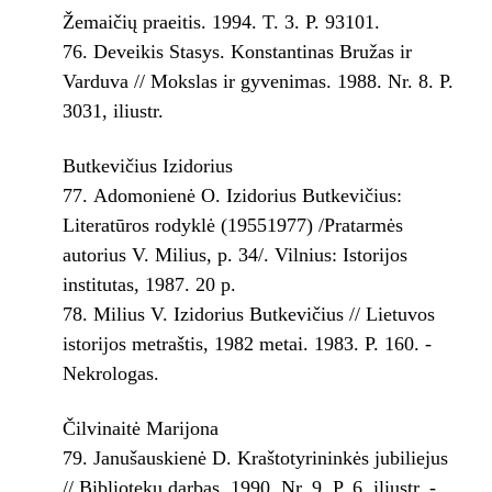
Žemaičių praeitis. 1994. T. 3. P. 93­101.
Deveikis Stasys. Konstantinas Bružas ir
Varduva // Mokslas ir gyvenimas. 1988. Nr. 8. P.
30­31, iliustr.
Butkevičius Izidorius
Adomonienė O. Izidorius Butkevičius:
Literatūros rodyklė (1955­1977) /Pratarmės
autorius V. Milius, p. 3­4/. Vilnius: Istorijos
institutas, 1987. 20 p.
Milius V. Izidorius Butkevičius // Lietuvos
istorijos metraštis, 1982 metai. 1983. P. 160. ­
Nekrologas.
Čilvinaitė Marijona
Janušauskienė D. Kraštotyrininkės jubiliejus
// Bibliotekų darbas. 1990. Nr. 9. P. 6, iliustr. ­