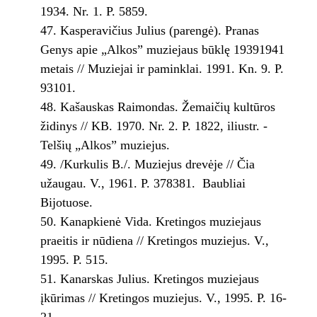
1934. Nr. 1. P. 58­59.
Kasperavičius Julius (parengė). Pranas
Genys apie „Alkos” muziejaus būklę 1939­1941
metais // Muziejai ir paminklai. 1991. Kn. 9. P.
93­101.
Kašauskas Raimondas. Žemaičių kultūros
židinys // KB. 1970. Nr. 2. P. 18­22, iliustr. ­
Telšių „Alkos” muziejus.
/Kurkulis B./. Muziejus drevėje // Čia
užaugau. V., 1961. P. 378­381. ­ Baubliai
Bijotuose.
Kanapkienė Vida. Kretingos muziejaus
praeitis ir nūdiena // Kretingos muziejus. V.,
1995. P. 5­15.
Kanarskas Julius. Kretingos muziejaus
įkūrimas // Kretingos muziejus. V., 1995. P. 16­
21.