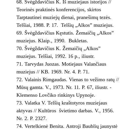
Švėgždavičius K. Iš muziejaus istorijos //
Teorinės praktinės konferencijos, skirtos
Tarptautinei muziejų dienai, pranešimų tezės.
Telšiai, 1988. P. 1­7. ­ Telšių „Alkos” muziejus.
Švėgždavičius Kęstutis. Žemaičių „Alkos”
muziejus. Klaip., 1990. ­ Bukletas.
Švėgždavičius K. Žemaičių „Alkos”
muziejus. Telšiai, 1992. 16 p., iliustr.
Tarvydas Juozas. Motiejaus Valančiaus
muziejus // KB. 1969. Nr. 4. P. 71.
Valainis Rimgaudas. Vienas to vežimo ratų //
Mūsų gamta. V., 1973. Nr. 11. P. 6­7, iliustr. ­
Klemenso Lovčiko rinkinys Upynoje.
Valatka V. Telšių kraštotyros muziejaus
aktyvas // Kultūros ­ švietimo darbas. V., 1956.
Nr. 2. P. 23­27.
Vertelkienė Benita. Antroji Baublių jaunystė