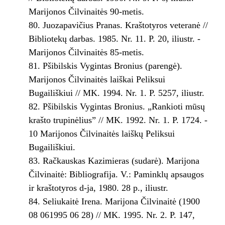
Marijonos Čilvinaitės 90-metis.
Juozapavičius Pranas. Kraštotyros veteranė //
Bibliotekų darbas. 1985. Nr. 11. P. 20, iliustr. ­
Marijonos Čilvinaitės 85-metis.
Pšibilskis Vygintas Bronius (parengė).
Marijonos Čilvinaitės laiškai Peliksui
Bugailiškiui // MK. 1994. Nr. 1. P. 52­57, iliustr.
Pšibilskis Vygintas Bronius. „Rankioti mūsų
krašto trupinėlius” // MK. 1992. Nr. 1. P. 17­24. ­
10 Marijonos Čilvinaitės laiškų Peliksui
Bugailiškiui.
Račkauskas Kazimieras (sudarė). Marijona
Čilvinaitė: Bibliografija. V.: Paminklų apsaugos
ir kraštotyros d-ja, 1980. 28 p., iliustr.
Seliukaitė Irena. Marijona Čilvinaitė (1900
08 06­1995 06 28) // MK. 1995. Nr. 2. P. 147,