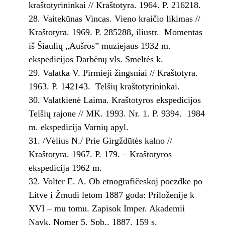
kraštotyrininkai // Kraštotyra. 1964. P. 216­218.
Vaitekūnas Vincas. Vieno kraičio likimas //
Kraštotyra. 1969. P. 285­288, iliustr. ­ Momentas
iš Šiaulių „Aušros” muziejaus 1932 m.
ekspedicijos Darbėnų vls. Smeltės k.
Valatka V. Pirmieji žingsniai // Kraštotyra.
1963. P. 142­143. ­ Telšių kraštotyrininkai.
Valatkienė Laima. Kraštotyros ekspedicijos
Telšių rajone // MK. 1993. Nr. 1. P. 93­94. ­ 1984
m. ekspedicija Varnių apyl.
/Vėlius N./ Prie Girgždūtės kalno //
Kraštotyra. 1967. P. 179. – Kraštotyros
ekspedicija 1962 m.
Volter E. A. Ob etnografičeskoj poezdke po
Litve i Žmudi letom 1887 goda: Priloženije k
XVI – mu tomu. Zapisok Imper. Akademii
Nayk. Nomer 5. Spb., 1887. 159 s.