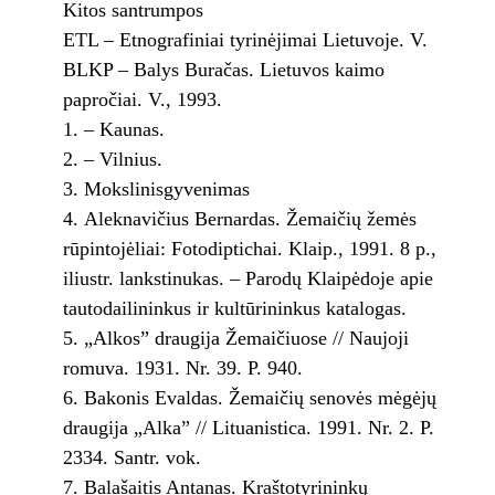
Kitos santrumpos
ETL – Etnografiniai tyrinėjimai Lietuvoje. V.
BLKP – Balys Buračas. Lietuvos kaimo
papročiai. V., 1993.
– Kaunas.
– Vilnius.
Mokslinisgyvenimas
Aleknavičius Bernardas. Žemaičių žemės
rūpintojėliai: Fotodiptichai. Klaip., 1991. 8 p.,
iliustr. lankstinukas. – Parodų Klaipėdoje apie
tautodailininkus ir kultūrininkus katalogas.
„Alkos” draugija Žemaičiuose // Naujoji
romuva. 1931. Nr. 39. P. 940.
Bakonis Evaldas. Žemaičių senovės mėgėjų
draugija „Alka” // Lituanistica. 1991. Nr. 2. P.
23­34. Santr. vok.
Balašaitis Antanas. Kraštotyrininkų