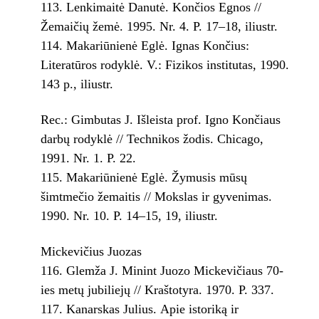
Lenkimaitė Danutė. Končios Egnos //
Žemaičių žemė. 1995. Nr. 4. P. 17–18, iliustr.
Makariūnienė Eglė. Ignas Končius:
Literatūros rodyklė. V.: Fizikos institutas, 1990.
143 p., iliustr.
Rec.: Gimbutas J. Išleista prof. Igno Končiaus
darbų rodyklė // Technikos žodis. Chicago,
1991. Nr. 1. P. 22.
Makariūnienė Eglė. Žymusis mūsų
šimtmečio žemaitis // Mokslas ir gyvenimas.
1990. Nr. 10. P. 14–15, 19, iliustr.
Mickevičius Juozas
Glemža J. Minint Juozo Mickevičiaus 70-
ies metų jubiliejų // Kraštotyra. 1970. P. 337.
Kanarskas Julius. Apie istoriką ir