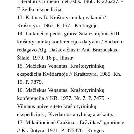
Literatūros ir meno metraštis. 1968. P. 226­227. ­
Eržvilko ekspedicija.
Katinas B. Kraštotyrininkų vakarai //
Kraštotyra. 1963. P. 157. ­ Kretingoje.
Laikmečio pėdos gilios: Šilalės rajono VIII
kraštotyrininkų konferencijos dalyviui / Sudarė ir
redagavo Alg. Daškevičius ir Ant. Brazauskas.
Šilalė, 1979. 16 p., iliustr.
Mačiekus Venantas. Kraštotyrininkų
ekspedicija Kvėdarnoje // Kraštotyra. 1985. Kn.
19. P. 78­79.
Mačiekus Venantas. Kraštotyrininkų
konferencija // KB. 1977. Nr. 7. P. 74­75. ­
Vilniaus universiteto kraštotyrininkų
ekspedicijos į Kvėdarnos apylinkę ataskaita.
Mikailionienė Gražina. „Eržvilkas” gimtinėje
// Kraštotyra. 1971. P. 375­376. ­ Knygos