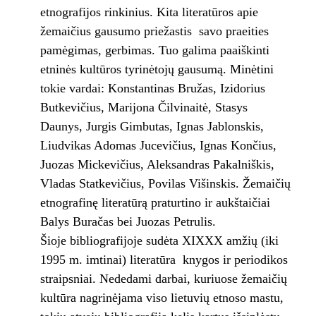
etnografijos rinkinius. Kita literatūros apie
žemaičius gausumo priežastis ­ savo praeities
pamėgimas, gerbimas. Tuo galima paaiškinti
etninės kultūros tyrinėtojų gausumą. Minėtini
tokie vardai: Konstantinas Bružas, Izidorius
Butkevičius, Marijona Čilvinaitė, Stasys
Daunys, Jurgis Gimbutas, Ignas Jablonskis,
Liudvikas Adomas Jucevičius, Ignas Končius,
Juozas Mickevičius, Aleksandras Pakalniškis,
Vladas Statkevičius, Povilas Višinskis. Žemaičių
etnografinę literatūrą praturtino ir aukštaičiai
Balys Buračas bei Juozas Petrulis.
Šioje bibliografijoje sudėta XIX­XX amžių (iki
1995 m. imtinai) literatūra ­ knygos ir periodikos
straipsniai. Nededami darbai, kuriuose žemaičių
kultūra nagrinėjama viso lietuvių etnoso mastu,