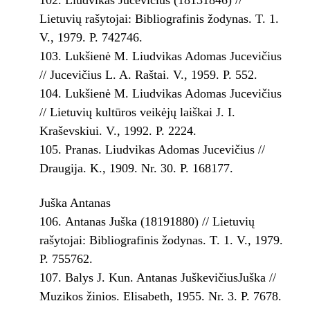
Lietuvių rašytojai: Bibliografinis žodynas. T. 1.
V., 1979. P. 742­746.
Lukšienė M. Liudvikas Adomas Jucevičius
// Jucevičius L. A. Raštai. V., 1959. P. 5­52.
Lukšienė M. Liudvikas Adomas Jucevičius
// Lietuvių kultūros veikėjų laiškai J. I.
Kraševskiui. V., 1992. P. 22­24.
Pranas. Liudvikas Adomas Jucevičius //
Draugija. K., 1909. Nr. 30. P. 168­177.
Juška Antanas
Antanas Juška (1819­1880) // Lietuvių
rašytojai: Bibliografinis žodynas. T. 1. V., 1979.
P. 755­762.
Balys J. Kun. Antanas Juškevičius­Juška //
Muzikos žinios. Elisabeth, 1955. Nr. 3. P. 76­78.