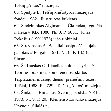
Telšių „Alkos” muziejus.
Spudytė E. Telšių kraštotyros muziejaus
fondai. 1982. ­ Iliustruotas bukletas.
Stadelninkas Algimantas. Čia radau, tegu čia
ir lieka // KB. 1980. Nr. 9. P. 50­51. ­ Jonas
Rekašius (1901­1973) ir jo rinkiniai.
Stravinskas A. Baubliai pasipuošė naujais
gaubtais // Pergalė. 1971. Nr. 8. P. 182­183,
iliustr.
Šatkauskas G. Liaudies buities skyrius //
Teorinės praktinės konferencijos, skirtos
Tarptautinei muziejų dienai, pranešimų tezės.
Telšiai, 1988. P. 27­29. ­ Telšių „Alkos” muziejus.
Šinkūnas Rimantas. Svetinga sodyba // KB.
1973. Nr. 9. P. 20. ­ Klemenso Lovčiko muziejus
Upynoje (Šilalės r.).