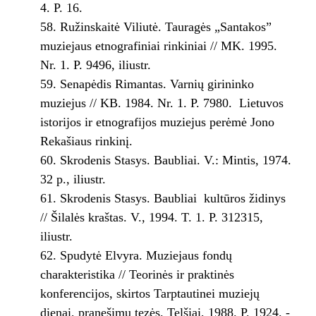
4. P. 16.
Ružinskaitė Viliutė. Tauragės „Santakos”
muziejaus etnografiniai rinkiniai // MK. 1995.
Nr. 1. P. 94­96, iliustr.
Senapėdis Rimantas. Varnių girininko
muziejus // KB. 1984. Nr. 1. P. 79­80. ­ Lietuvos
istorijos ir etnografijos muziejus perėmė Jono
Rekašiaus rinkinį.
Skrodenis Stasys. Baubliai. V.: Mintis, 1974.
32 p., iliustr.
Skrodenis Stasys. Baubliai ­ kultūros židinys
// Šilalės kraštas. V., 1994. T. 1. P. 312­315,
iliustr.
Spudytė Elvyra. Muziejaus fondų
charakteristika // Teorinės ir praktinės
konferencijos, skirtos Tarptautinei muziejų
dienai, pranešimų tezės. Telšiai, 1988. P. 19­24. ­