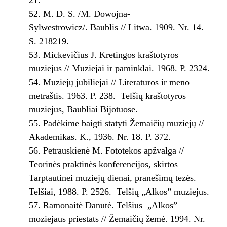
M. D. S. /M. Dowojna­
Sylwestrowicz/. Baublis // Litwa. 1909. Nr. 14.
S. 218­219.
Mickevičius J. Kretingos kraštotyros
muziejus // Muziejai ir paminklai. 1968. P. 23­24.
Muziejų jubiliejai // Literatūros ir meno
metraštis. 1963. P. 238. ­ Telšių kraštotyros
muziejus, Baubliai Bijotuose.
Padėkime baigti statyti Žemaičių muziejų //
Akademikas. K., 1936. Nr. 18. P. 372.
Petrauskienė M. Fototekos apžvalga //
Teorinės praktinės konferencijos, skirtos
Tarptautinei muziejų dienai, pranešimų tezės.
Telšiai, 1988. P. 25­26. ­ Telšių „Alkos” muziejus.
Ramonaitė Danutė. Telšiūs ­ „Alkos”
moziejaus priestats // Žemaičių žemė. 1994. Nr.