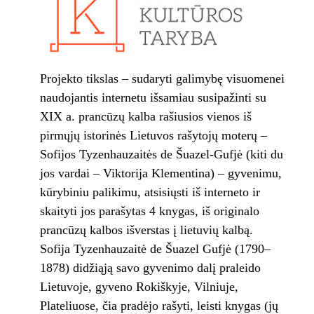
Projekto tikslas – sudaryti galimybę visuomenei
naudojantis internetu išsamiau susipažinti su
XIX a. prancūzų kalba rašiusios vienos iš
pirmųjų istorinės Lietuvos rašytojų moterų –
Sofijos Tyzenhauzaitės de Šuazel-Gufjė (kiti du
jos vardai – Viktorija Klementina) – gyvenimu,
kūrybiniu palikimu, atsisiųsti iš interneto ir
skaityti jos parašytas 4 knygas, iš originalo
prancūzų kalbos išverstas į lietuvių kalbą.
Sofija Tyzenhauzaitė de Šuazel Gufjė (1790–
1878) didžiąją savo gyvenimo dalį praleido
Lietuvoje, gyveno Rokiškyje, Vilniuje,
Plateliuose, čia pradėjo rašyti, leisti knygas (jų