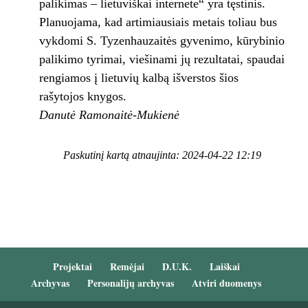
palikimas – lietuviškai internete“ yra tęstinis.
Planuojama, kad artimiausiais metais toliau bus
vykdomi S. Tyzenhauzaitės gyvenimo, kūrybinio
palikimo tyrimai, viešinami jų rezultatai, spaudai
rengiamos į lietuvių kalbą išverstos šios
rašytojos knygos.
Danutė Ramonaitė-Mukienė
Paskutinį kartą atnaujinta: 2024-04-22 12:19
Projektai
Remėjai
D.U.K.
Laiškai
Archyvas
Personalijų archyvas
Atviri duomenys