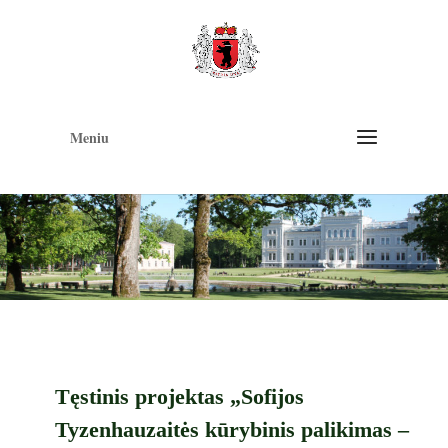
Op
too
Meniu
Tęstinis projektas „Sofijos
Tyzenhauzaitės kūrybinis palikimas –