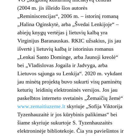
(2004 m. jis išleido šios autorės
„Reminiscencijas“, 2006 m. – istorinį romaną
„Halina Oginskytė, arba „Švedai Lenkijoje“ –
abiejų knygų vertėjas į lietuvių kalbą yra
Virginijus Baranauskas. RKIC užsakius, jis jau
išvertė į lietuvių kalbą ir istorinius romanus
„Lenkai Santo Dominge, arba Jaunoji kreolė“
bei „Vladislovas Jogaila ir Jadvyga, arba
Lietuvos sąjunga su Lenkija“. 2020 m. vykdant
jau minėtą projektą buvo sukurti visų paminėtų
keturių leidinių elektroninės versijos. Jos jau
paskelbtos interneto svetainės „Žemaičių žemė“
www.zemaitiuzeme.lt
skyriuje „Sofija Viktorija
Tyzenhauzaitė ir jos kūrybinis palikimas“ bei
šiame skyriuje sukurtoje S. Tyzenhauzaitės
elektroninėje bibliotekoje. Čia yra paviešintos ir