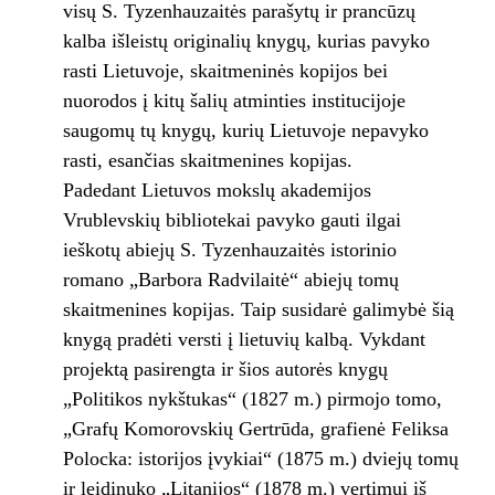
visų S. Tyzenhauzaitės parašytų ir prancūzų
kalba išleistų originalių knygų, kurias pavyko
rasti Lietuvoje, skaitmeninės kopijos bei
nuorodos į kitų šalių atminties institucijoje
saugomų tų knygų, kurių Lietuvoje nepavyko
rasti, esančias skaitmenines kopijas.
Padedant Lietuvos mokslų akademijos
Vrublevskių bibliotekai pavyko gauti ilgai
ieškotų abiejų S. Tyzenhauzaitės istorinio
romano „Barbora Radvilaitė“ abiejų tomų
skaitmenines kopijas. Taip susidarė galimybė šią
knygą pradėti versti į lietuvių kalbą. Vykdant
projektą pasirengta ir šios autorės knygų
„Politikos nykštukas“ (1827 m.) pirmojo tomo,
„Grafų Komorovskių Gertrūda, grafienė Feliksa
Polocka: istorijos įvykiai“ (1875 m.) dviejų tomų
ir leidinuko „Litanijos“ (1878 m.) vertimui iš