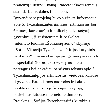
prancūzų į lietuvių kalbą. Pradėta ieškoti rėmėjų
šiam darbui iš dalies finansuoti.
Įgyvendinant projektą buvo surinkta informacija
apie S. Tyzenhauzaitės gimines, artimuosius bei
žmones, kurie turėjo itin didelę įtaką rašytojos
gyvenimui, ji susisteminta ir paskelbta
interneto leidinio „Žemaičių žemė“ skyriuje
„Sofija Viktorija Tyzenhauzaitė ir jos kūrybinis
palikimas“. Šiame skyriuje jau galima perskaityti
ir specialiai šio projekto vykdymo metu
parengtus bei anksčiau parašytus tekstus apie S.
Tyzenhauzaitę, jos artimuosius, vietoves, kuriose
ji gyveno. Pateikiamos nuorodos ir į aktualias
publikacijas, vaizdo įrašus apie rašytoją,
paskelbtus kituose interneto leidiniuose.
Projektas „Sofijos Tyzenhauzaitės kūrybinis