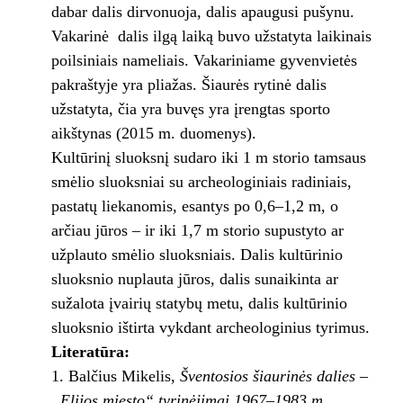
dabar dalis dirvonuoja, dalis apaugusi pušynu.
Vakarinė dalis ilgą laiką buvo užstatyta laikinais
poilsiniais nameliais. Vakariniame gyvenvietės
pakraštyje yra pliažas. Šiaurės rytinė dalis
užstatyta, čia yra buvęs yra įrengtas sporto
aikštynas (2015 m. duomenys).
Kultūrinį sluoksnį sudaro iki 1 m storio tamsaus
smėlio sluoksniai su archeologiniais radiniais,
pastatų liekanomis, esantys po 0,6–1,2 m, o
arčiau jūros – ir iki 1,7 m storio supustyto ar
užplauto smėlio sluoksniais. Dalis kultūrinio
sluoksnio nuplauta jūros, dalis sunaikinta ar
sužalota įvairių statybų metu, dalis kultūrinio
sluoksnio ištirta vykdant archeologinius tyrimus.
Literatūra:
Balčius Mikelis,
Šventosios šiaurinės dalies –
„Elijos miesto“ tyrinėjimai 1967–1983 m.,