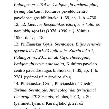
Palangos m. 2014 m. žvalgomųjų archeologinių
tyrimų ataskaita
, Kultūros paveldo centro
paveldosaugos biblioteka, f. 39, ap. 1, b. 4730.
12
. Lietuvos Respublikos istorijos ir kultūros
paminklų sąrašas (1978–1990 m.),
Vilnius,
1993, d. 1, p. 75.
Piličiauskas Gytis,
Šventosios, Elijos senovės
gyvenvietės (16195) aplinkoje, Kuršių tako 1,
Palangos m., 2011 m. atliktų archeologinių
žvalgomųjų tyrimų ataskaita,
Kultūros paveldo
centro paveldosaugos biblioteka, f. 39, ap. 1, b.
2281 (tyrimai už teritorijos ribų).
Piličiauskas Gytis, Piličiauskienė Giedrė,
Tyrimai Šventojoje. Archeologiniai tyrinėjimai
Lietuvoje 2012 metais
, Vilnius, 2013, p. 30
(paminėti tyrimai Kuršių tako g. 22, už