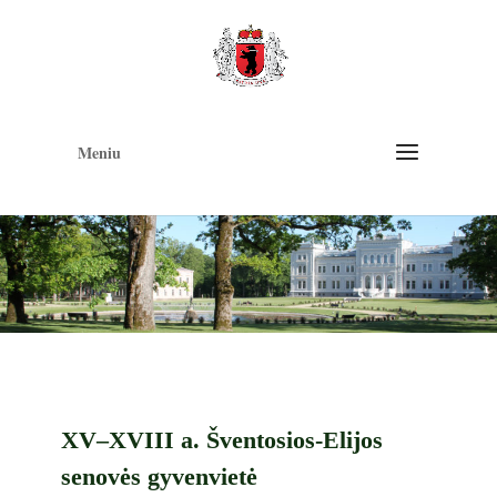
Op
too
Meniu
XV–XVIII a. Šventosios-Elijos
senovės gyvenvietė