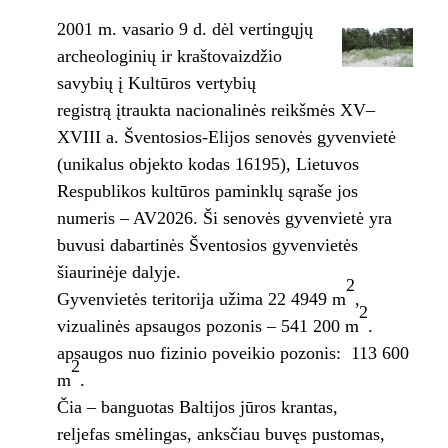
2001 m. vasario 9 d. dėl vertingųjų
archeologinių ir kraštovaizdžio
savybių į Kultūros vertybių
registrą įtraukta nacionalinės reikšmės XV–
XVIII a. Šventosios-Elijos senovės gyvenvietė
(unikalus objekto kodas 16195), Lietuvos
Respublikos kultūros paminklų sąraše jos
numeris – AV2026. Ši senovės gyvenvietė yra
buvusi dabartinės Šventosios gyvenvietės
šiaurinėje dalyje.
2
Gyvenvietės teritorija užima 22 4949 m
,
2
vizualinės apsaugos pozonis – 541 200 m
.
apsaugos nuo fizinio poveikio pozonis: 113 600
2
m
.
Čia – banguotas Baltijos jūros krantas,
reljefas smėlingas, anksčiau buvęs pustomas,