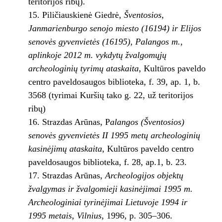
teritorijos ribų).
Piličiauskienė Giedrė,
Šventosios,
Janmarienburgo senojo miesto (16194) ir Elijos
senovės gyvenvietės (16195), Palangos m.,
aplinkoje 2012 m. vykdytų žvalgomųjų
archeologinių tyrimų ataskaita
, Kultūros paveldo
centro paveldosaugos biblioteka, f. 39, ap. 1, b.
3568 (tyrimai Kuršių tako g. 22, už teritorijos
ribų)
Strazdas Arūnas, P
alangos (Šventosios)
senovės gyvenvietės II 1995 metų archeologinių
kasinėjimų ataskaita
, Kultūros paveldo centro
paveldosaugos biblioteka, f. 28, ap.1, b. 23.
Strazdas Arūnas,
Archeologijos objektų
žvalgymas ir žvalgomieji kasinėjimai 1995 m.
Archeologiniai tyrinėjimai Lietuvoje 1994 ir
1995 metais, Vilnius
, 1996, p. 305–306.