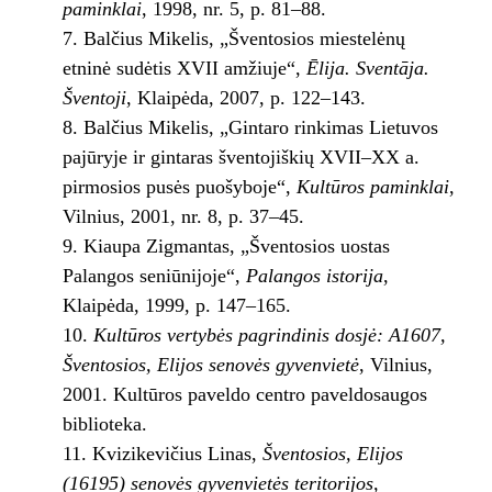
paminklai
, 1998, nr. 5, p. 81–88.
Balčius Mikelis, „Šventosios miestelėnų
etninė sudėtis XVII amžiuje“,
Ēlija. Sventāja.
Šventoji
, Klaipėda, 2007, p. 122–143.
Balčius Mikelis, „Gintaro rinkimas Lietuvos
pajūryje ir gintaras šventojiškių XVII–XX a.
pirmosios pusės puošyboje“,
Kultūros paminklai
,
Vilnius, 2001, nr. 8, p. 37–45.
Kiaupa Zigmantas, „Šventosios uostas
Palangos seniūnijoje“,
Palangos istorija
,
Klaipėda, 1999, p. 147–165.
Kultūros vertybės pagrindinis dosjė: A1607,
Šventosios, Elijos senovės gyvenvietė
, Vilnius,
2001. Kultūros paveldo centro paveldosaugos
biblioteka.
Kvizikevičius Linas,
Šventosios, Elijos
(16195) senovės gyvenvietės teritorijos,