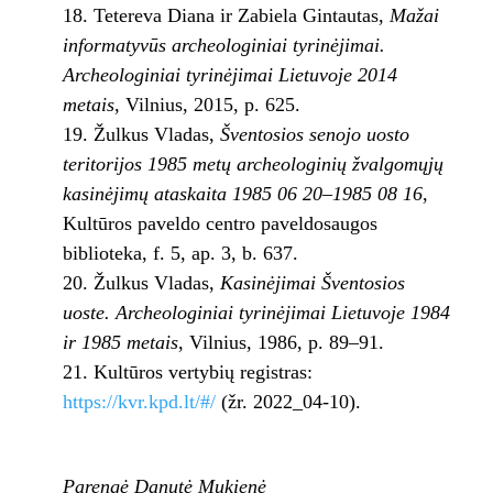
Tetereva Diana ir Zabiela Gintautas,
Mažai
informatyvūs archeologiniai tyrinėjimai.
Archeologiniai tyrinėjimai Lietuvoje 2014
metais
, Vilnius, 2015, p. 625.
Žulkus Vladas,
Šventosios senojo uosto
teritorijos 1985 metų archeologinių žvalgomųjų
kasinėjimų ataskaita 1985 06 20–1985 08 16
,
Kultūros paveldo centro paveldosaugos
biblioteka, f. 5, ap. 3, b. 637.
Žulkus Vladas,
Kasinėjimai Šventosios
uoste. Archeologiniai tyrinėjimai Lietuvoje 1984
ir 1985 metais
, Vilnius, 1986, p. 89–91.
Kultūros vertybių registras:
https://kvr.kpd.lt/#/
(žr. 2022_04-10).
Parengė Danutė Mukienė