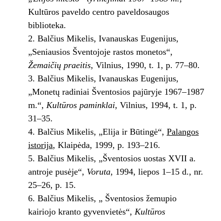
Kultūros paveldo centro paveldosaugos
biblioteka.
Balčius Mikelis, Ivanauskas Eugenijus,
„Seniausios Šventojoje rastos monetos“,
Žemaičių praeitis
, Vilnius, 1990, t. 1, p. 77–80.
Balčius Mikelis, Ivanauskas Eugenijus,
„Monetų radiniai Šventosios pajūryje 1967–1987
m.“,
Kultūros paminklai
, Vilnius, 1994, t. 1, p.
31–35.
Balčius Mikelis, „Elija ir Būtingė“,
Palangos
istorija
, Klaipėda, 1999, p. 193–216.
Balčius Mikelis, „Šventosios uostas XVII a.
antroje pusėje“,
Voruta
, 1994, liepos 1–15 d., nr.
25–26, p. 15.
Balčius Mikelis, „ Šventosios žemupio
kairiojo kranto gyvenvietės“,
Kultūros