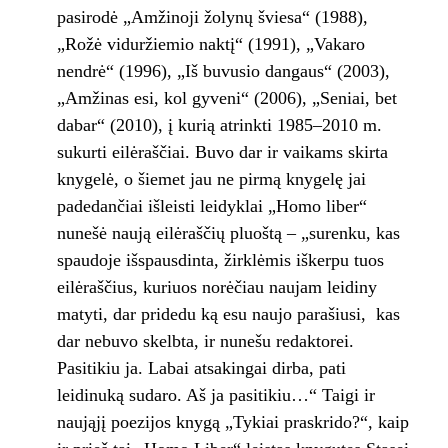
pasirodė „Amžinoji žolynų šviesa“ (1988),
„Rožė viduržiemio naktį“ (1991), „Vakaro
nendrė“ (1996), „Iš buvusio dangaus“ (2003),
„Amžinas esi, kol gyveni“ (2006), „Seniai, bet
dabar“ (2010), į kurią atrinkti 1985–2010 m.
sukurti eilėraščiai. Buvo dar ir vaikams skirta
knygelė, o šiemet jau ne pirmą knygelę jai
padedančiai išleisti leidyklai „Homo liber“
nunešė naują eilėraščių pluoštą – „surenku, kas
spaudoje išspausdinta, žirklėmis iškerpu tuos
eilėraščius, kuriuos norėčiau naujam leidiny
matyti, dar pridedu ką esu naujo parašiusi, kas
dar nebuvo skelbta, ir nunešu redaktorei.
Pasitikiu ja. Labai atsakingai dirba, pati
leidinuką sudaro. Aš ja pasitikiu…“ Taigi ir
naująjį poezijos knygą „Tykiai praskrido?“, kaip