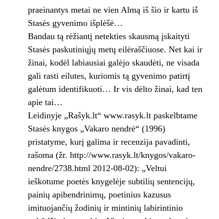
praeinantys metai ne vien Almą iš šio ir kartu iš
Stasės gyvenimo išplėšė…
Bandau tą rėžiantį netekties skausmą įskaityti
Stasės paskutiniųjų metų eilėraščiuose. Net kai ir
žinai, kodėl labiausiai galėjo skaudėti, ne visada
gali rasti eilutes, kuriomis tą gyvenimo patirtį
galėtum identifikuoti… Ir vis dėlto žinai, kad ten
apie tai…
Leidinyje „Rašyk.lt“ www.rasyk.lt paskelbtame
Stasės knygos „Vakaro nendrė“ (1996)
pristatyme, kurį galima ir recenzija pavadinti,
rašoma (žr. http://www.rasyk.lt/knygos/vakaro-
nendre/2738.html 2012-08-02): „Veltui
ieškotume poetės knygelėje subtilių sentencijų,
painių apibendrinimų, poetinius kazusus
imituojančių žodinių ir mintinių labirintinio