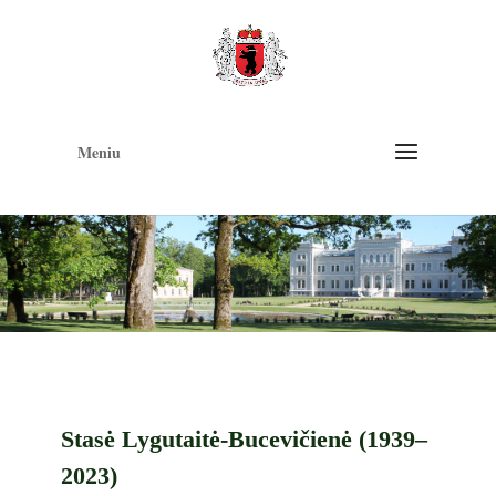
Op
too
Meniu
Stasė Lygutaitė-Bucevičienė (1939–
2023)