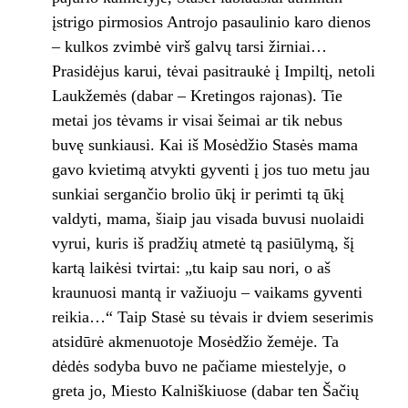
įstrigo pirmosios Antrojo pasaulinio karo dienos
– kulkos zvimbė virš galvų tarsi žirniai…
Prasidėjus karui, tėvai pasitraukė į Impiltį, netoli
Laukžemės (dabar – Kretingos rajonas). Tie
metai jos tėvams ir visai šeimai ar tik nebus
buvę sunkiausi. Kai iš Mosėdžio Stasės mama
gavo kvietimą atvykti gyventi į jos tuo metu jau
sunkiai sergančio brolio ūkį ir perimti tą ūkį
valdyti, mama, šiaip jau visada buvusi nuolaidi
vyrui, kuris iš pradžių atmetė tą pasiūlymą, šį
kartą laikėsi tvirtai: „tu kaip sau nori, o aš
kraunuosi mantą ir važiuoju – vaikams gyventi
reikia…“ Taip Stasė su tėvais ir dviem seserimis
atsidūrė akmenuotoje Mosėdžio žemėje. Ta
dėdės sodyba buvo ne pačiame miestelyje, o
greta jo, Miesto Kalniškiuose (dabar ten Šačių