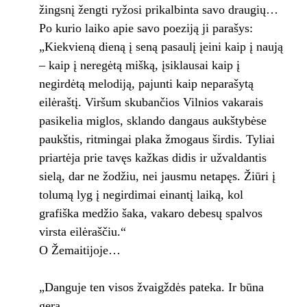
žingsnį žengti ryžosi prikalbinta savo draugių…
Po kurio laiko apie savo poeziją ji parašys:
„Kiekvieną dieną į seną pasaulį įeini kaip į naują
– kaip į neregėtą mišką, įsiklausai kaip į
negirdėtą melodiją, pajunti kaip neparašytą
eilėraštį. Viršum skubančios Vilnios vakarais
pasikelia miglos, sklando dangaus aukštybėse
paukštis, ritmingai plaka žmogaus širdis. Tyliai
priartėja prie tavęs kažkas didis ir užvaldantis
sielą, dar ne žodžiu, nei jausmu netapęs. Žiūri į
tolumą lyg į negirdimai einantį laiką, kol
grafiška medžio šaka, vakaro debesų spalvos
virsta eilėraščiu.“
O Žemaitijoje…
„Danguje ten visos žvaigždės pateka. Ir būna
gera.