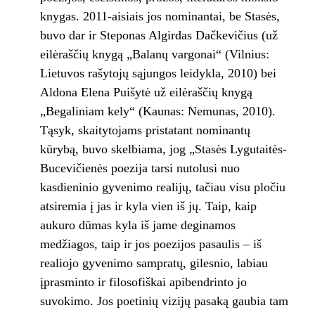
knygas. 2011-aisiais jos nominantai, be Stasės,
buvo dar ir Steponas Algirdas Dačkevičius (už
eilėraščių knygą „Balanų vargonai“ (Vilnius:
Lietuvos rašytojų sąjungos leidykla, 2010) bei
Aldona Elena Puišytė už eilėraščių knygą
„Begaliniam kely“ (Kaunas: Nemunas, 2010).
Tąsyk, skaitytojams pristatant nominantų
kūrybą, buvo skelbiama, jog „Stasės Lygutaitės-
Bucevičienės poezija tarsi nutolusi nuo
kasdieninio gyvenimo realijų, tačiau visu pločiu
atsiremia į jas ir kyla vien iš jų. Taip, kaip
aukuro dūmas kyla iš jame deginamos
medžiagos, taip ir jos poezijos pasaulis – iš
realiojo gyvenimo sampratų, gilesnio, labiau
įprasminto ir filosofiškai apibendrinto jo
suvokimo. Jos poetinių vizijų pasaką gaubia tam