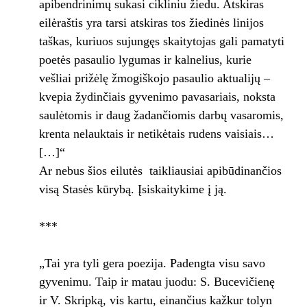
apibendrinimų sukasi cikliniu žiedu. Atskiras
eilėraštis yra tarsi atskiras tos žiedinės linijos
taškas, kuriuos sujungęs skaitytojas gali pamatyti
poetės pasaulio lygumas ir kalnelius, kurie
vešliai prižėlę žmogiškojo pasaulio aktualijų –
kvepia žydinčiais gyvenimo pavasariais, noksta
saulėtomis ir daug žadančiomis darbų vasaromis,
krenta nelauktais ir netikėtais rudens vaisiais…
[…]“
Ar nebus šios eilutės taikliausiai apibūdinančios
visą Stasės kūrybą. Įsiskaitykime į ją.
***
„Tai yra tyli gera poezija. Padengta visu savo
gyvenimu. Taip ir matau juodu: S. Bucevičienę
ir V. Skripką, vis kartu, einančius kažkur tolyn