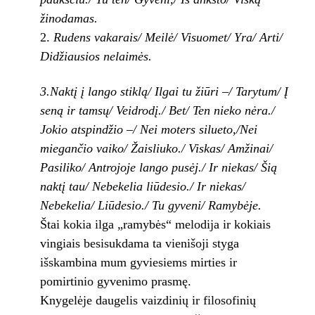
žinodamas.
Rudens vakarais/ Meilė/ Visuomet/ Yra/ Arti/
Didžiausios nelaimės.
3.Naktį į lango stiklą/ Ilgai tu žiūri –/ Tarytum/ Į
seną ir tamsų/ Veidrodį./ Bet/ Ten nieko nėra./
Jokio atspindžio –/ Nei moters silueto,/Nei
miegančio vaiko/ Žaisliuko./ Viskas/ Amžinai/
Pasiliko/ Antrojoje lango pusėj./ Ir niekas/ Šią
naktį tau/ Nebekelia liūdesio./ Ir niekas/
Nebekelia/ Liūdesio./ Tu gyveni/ Ramybėje.
Štai kokia ilga „ramybės“ melodija ir kokiais
vingiais besisukdama ta vienišoji styga
išskambina mum gyviesiems mirties ir
pomirtinio gyvenimo prasmę.
Knygelėje daugelis vaizdinių ir filosofinių