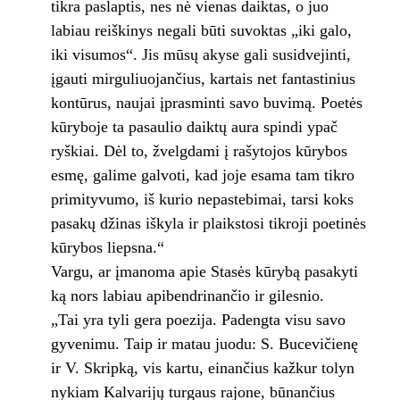
tikra paslaptis, nes nė vienas daiktas, o juo
labiau reiškinys negali būti suvoktas „iki galo,
iki visumos“. Jis mūsų akyse gali susidvejinti,
įgauti mirguliuojančius, kartais net fantastinius
kontūrus, naujai įprasminti savo buvimą. Poetės
kūryboje ta pasaulio daiktų aura spindi ypač
ryškiai. Dėl to, žvelgdami į rašytojos kūrybos
esmę, galime galvoti, kad joje esama tam tikro
primityvumo, iš kurio nepastebimai, tarsi koks
pasakų džinas iškyla ir plaikstosi tikroji poetinės
kūrybos liepsna.“
Vargu, ar įmanoma apie Stasės kūrybą pasakyti
ką nors labiau apibendrinančio ir gilesnio.
„Tai yra tyli gera poezija. Padengta visu savo
gyvenimu. Taip ir matau juodu: S. Bucevičienę
ir V. Skripką, vis kartu, einančius kažkur tolyn
nykiam Kalvarijų turgaus rajone, būnančius