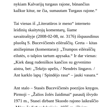
nykiam Kalvarijų turgaus rajone, būnančius
kažkur kitur, ne čia, sumautam Turgaus rajone.“
Tai vienas iš „Literatūros ir meno“ interneto
leidinių skaitytojų komentarų, šiame
savaitraštyje (2008-02-08, nr. 3176) išspausdinus
pluoštą S. Bucevičienės eilėraščių. Greta – kitas
atsiliepimas (komentaras): „Trumpos eilėraščių
eilutės, o talpios tartum apysaka.“ Ir dar vienas:
„Kiek daug rudeniškos kančios su gyvenimo
aistra, bet: „Tekėjo upelis, / Nendrės lingavo. /
Ant karklo lapų / Spindėjo rasa“ – jauki vasara.“
Ant stalo – Stasės Bucevičienės poezijos knygos.
Pirmoji – „Žalios žolės žaidimai“ pasaulį išvydo
1971 m., Stasei dirbant Skuodo rajono laikraščio