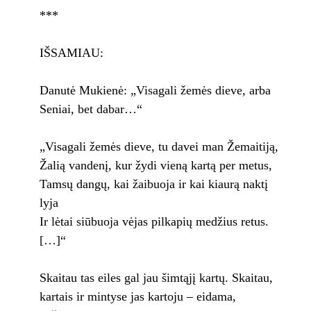
***
IŠSAMIAU:
Danutė Mukienė: „Visagali žemės dieve, arba
Seniai, bet dabar…“
„Visagali žemės dieve, tu davei man Žemaitiją,
Žalią vandenį, kur žydi vieną kartą per metus,
Tamsų dangų, kai žaibuoja ir kai kiaurą naktį
lyja
Ir lėtai siūbuoja vėjas pilkapių medžius retus.
[…]“
Skaitau tas eiles gal jau šimtąjį kartų. Skaitau,
kartais ir mintyse jas kartoju – eidama,