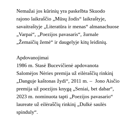
Nemažai jos kūrinių yra paskelbta Skuodo
rajono laikraščio „Mūsų žodis“ laikraštyje,
savaitraštyje „Literatūra ir menas“ almanachuose
„Varpai“, „Poezijos pavasaris“, žurnale
„Žemaičių žemė“ ir daugelyje kitų leidinių.
Apdovanojimai
1986 m. Stasė Bucevičienė apdovanota
Salomėjos Nėries premija už eilėraščių rinkinį
„Danguje kaštonas žydi“, 2011 m. – Jono Aisčio
premija už poezijos knygą „Seniai, bet dabar“,
2023 m. nominuota tapti „Poezijos pavasario“
laureate už eilėraščių rinkinį „Dulkė saulės
spinduly“.