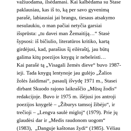
važiuodama, ilsėdamasi. Kai kalbėdama su Stase
paklausiau, kas iš to, ką per savo gyvenimą
parašė, labiausiai jai brangu, tiesaus atsakymo
nesulaukiu, o man pačiai netyčia garsiai
išsprūsta: „tu davei man Žemaitiją…“ Stasė
šypsosi: iš bičiulio, literatūros kritiko, kartą
girdėjusi, kad, parašius šį eilėraštį, jau būtų
galima kitų poezijos knygų ir nebeleisti…
Kai parašė tą „Visagali žemės dieve“ buvo 1987-
ieji. Tada knygų lentynoje jau gulėjo „Žalios
žolės žaidimai“, pasaulį išvydę 1971 m., Stasei
dirbant Skuodo rajono laikraščio „Mūsų žodis“
redakcijoje. Buvo ir 1975 m. išėjusi jos antroji
poezijos knygelė – „Žiburys tamsoj žibėjo“, ir
trečioji – „Lengva saulė migloj“ (1979). Prie jų
glaudėsi dar ir „Medis raudonom uogom“
(1983), „Danguje kaštonas žydi“ (1985). Vėliau