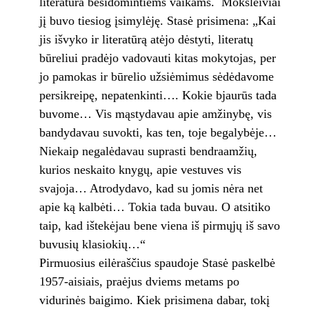
literatūra besidomintiems vaikams. Moksleiviai
jį buvo tiesiog įsimylėję. Stasė prisimena: „Kai
jis išvyko ir literatūrą atėjo dėstyti, literatų
būreliui pradėjo vadovauti kitas mokytojas, per
jo pamokas ir būrelio užsiėmimus sėdėdavome
persikreipę, nepatenkinti…. Kokie bjaurūs tada
buvome… Vis mąstydavau apie amžinybę, vis
bandydavau suvokti, kas ten, toje begalybėje…
Niekaip negalėdavau suprasti bendraamžių,
kurios neskaito knygų, apie vestuves vis
svajoja… Atrodydavo, kad su jomis nėra net
apie ką kalbėti… Tokia tada buvau. O atsitiko
taip, kad ištekėjau bene viena iš pirmųjų iš savo
buvusių klasiokių…“
Pirmuosius eilėraščius spaudoje Stasė paskelbė
1957-aisiais, praėjus dviems metams po
vidurinės baigimo. Kiek prisimena dabar, tokį