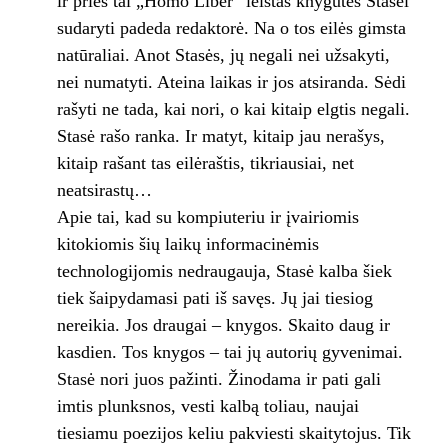
ir prieš tai „Homo Liber“ leistas knygutes Stasei
sudaryti padeda redaktorė. Na o tos eilės gimsta
natūraliai. Anot Stasės, jų negali nei užsakyti,
nei numatyti. Ateina laikas ir jos atsiranda. Sėdi
rašyti ne tada, kai nori, o kai kitaip elgtis negali.
Stasė rašo ranka. Ir matyt, kitaip jau nerašys,
kitaip rašant tas eilėraštis, tikriausiai, net
neatsirastų…
Apie tai, kad su kompiuteriu ir įvairiomis
kitokiomis šių laikų informacinėmis
technologijomis nedraugauja, Stasė kalba šiek
tiek šaipydamasi pati iš savęs. Jų jai tiesiog
nereikia. Jos draugai – knygos. Skaito daug ir
kasdien. Tos knygos – tai jų autorių gyvenimai.
Stasė nori juos pažinti. Žinodama ir pati gali
imtis plunksnos, vesti kalbą toliau, naujai
tiesiamu poezijos keliu pakviesti skaitytojus. Tik