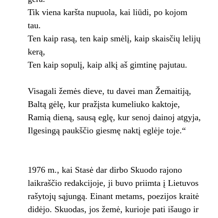
Tik viena karšta nupuola, kai liūdi, po kojom
tau.
Ten kaip rasą, ten kaip smėlį, kaip skaisčių lelijų
kerą,
Ten kaip sopulį, kaip alkį aš gimtinę pajutau.
Visagali žemės dieve, tu davei man Žemaitiją,
Baltą gėlę, kur pražįsta kumeliuko kaktoje,
Ramią dieną, sausą eglę, kur senoj dainoj atgyja,
Ilgesingą paukščio giesmę naktį eglėje toje.“
1976 m., kai Stasė dar dirbo Skuodo rajono
laikraščio redakcijoje, ji buvo priimta į Lietuvos
rašytojų sąjungą. Einant metams, poezijos kraitė
didėjo. Skuodas, jos žemė, kurioje pati išaugo ir