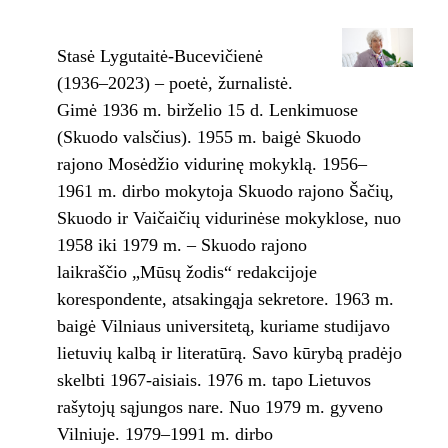
Stasė Lygutaitė-Bucevičienė
(1936–2023) – poetė, žurnalistė.
Gimė 1936 m. birželio 15 d. Lenkimuose
(Skuodo valsčius). 1955 m. baigė Skuodo
rajono Mosėdžio vidurinę mokyklą. 1956–
1961 m. dirbo mokytoja Skuodo rajono Šačių,
Skuodo ir Vaičaičių vidurinėse mokyklose, nuo
1958 iki 1979 m. – Skuodo rajono
laikraščio „Mūsų žodis“ redakcijoje
korespondente, atsakingąja sekretore. 1963 m.
baigė Vilniaus universitetą, kuriame studijavo
lietuvių kalbą ir literatūrą. Savo kūrybą pradėjo
skelbti 1967-aisiais. 1976 m. tapo Lietuvos
rašytojų sąjungos nare. Nuo 1979 m. gyveno
Vilniuje. 1979–1991 m. dirbo