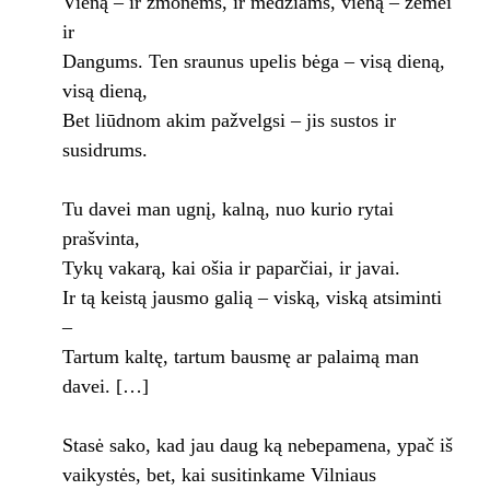
Vieną – ir žmonėms, ir medžiams, vieną – žemei
ir
Dangums. Ten sraunus upelis bėga – visą dieną,
visą dieną,
Bet liūdnom akim pažvelgsi – jis sustos ir
susidrums.
Tu davei man ugnį, kalną, nuo kurio rytai
prašvinta,
Tykų vakarą, kai ošia ir paparčiai, ir javai.
Ir tą keistą jausmo galią – viską, viską atsiminti
–
Tartum kaltę, tartum bausmę ar palaimą man
davei. […]
Stasė sako, kad jau daug ką nebepamena, ypač iš
vaikystės, bet, kai susitinkame Vilniaus