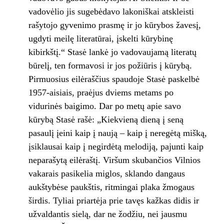
vadovėlio jis sugebėdavo lakoniškai atskleisti
rašytojo gyvenimo prasmę ir jo kūrybos žavesį,
ugdyti meilę literatūrai, įskelti kūrybinę
kibirkštį.“ Stasė lankė jo vadovaujamą literatų
būrelį, ten formavosi ir jos požiūris į kūrybą.
Pirmuosius eilėraščius spaudoje Stasė paskelbė
1957-aisiais, praėjus dviems metams po
vidurinės baigimo. Dar po metų apie savo
kūrybą Stasė rašė: „Kiekvieną dieną į seną
pasaulį įeini kaip į naują – kaip į neregėtą mišką,
įsiklausai kaip į negirdėtą melodiją, pajunti kaip
neparašytą eilėraštį. Viršum skubančios Vilnios
vakarais pasikelia miglos, sklando dangaus
aukštybėse paukštis, ritmingai plaka žmogaus
širdis. Tyliai priartėja prie tavęs kažkas didis ir
užvaldantis sielą, dar ne žodžiu, nei jausmu