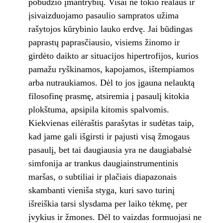
pobūdžio įmantrybių. Visai ne tokio realaus ir
įsivaizduojamo pasaulio sampratos užima
rašytojos kūrybinio lauko erdvę. Jai būdingas
paprastų paprasčiausio, visiems žinomo ir
girdėto daikto ar situacijos hipertrofijos, kurios
pamažu ryškinamos, kapojamos, ištempiamos
arba nutraukiamos. Dėl to jos įgauna nelauktą
filosofinę prasmę, atsiremia į pasaulį kitokia
plokštuma, apsipila kitomis spalvomis.
Kiekvienas eilėraštis parašytas ir sudėtas taip,
kad jame gali išgirsti ir pajusti visą žmogaus
pasaulį, bet tai daugiausia yra ne daugiabalsė
simfonija ar trankus daugiainstrumentinis
maršas, o subtiliai ir plačiais diapazonais
skambanti vieniša styga, kuri savo turinį
išreiškia tarsi slysdama per laiko tėkmę, per
įvykius ir žmones. Dėl to vaizdas formuojasi ne