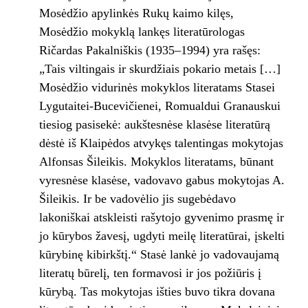
Mosėdžio apylinkės Rukų kaimo kilęs,
Mosėdžio mokyklą lankęs literatūrologas
Ričardas Pakalniškis (1935–1994) yra rašęs:
„Tais viltingais ir skurdžiais pokario metais […]
Mosėdžio vidurinės mokyklos literatams Stasei
Lygutaitei-Bucevičienei, Romualdui Granauskui
tiesiog pasisekė: aukštesnėse klasėse literatūrą
dėstė iš Klaipėdos atvykęs talentingas mokytojas
Alfonsas Šileikis. Mokyklos literatams, būnant
vyresnėse klasėse, vadovavo gabus mokytojas A.
Šileikis. Ir be vadovėlio jis sugebėdavo
lakoniškai atskleisti rašytojo gyvenimo prasmę ir
jo kūrybos žavesį, ugdyti meilę literatūrai, įskelti
kūrybinę kibirkštį.“ Stasė lankė jo vadovaujamą
literatų būrelį, ten formavosi ir jos požiūris į
kūrybą. Tas mokytojas išties buvo tikra dovana