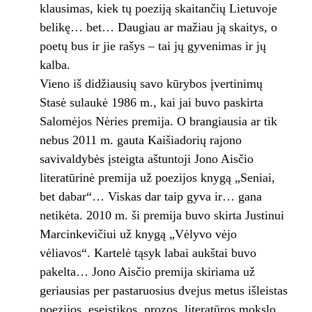
klausimas, kiek tų poeziją skaitančių Lietuvoje
belikę… bet… Daugiau ar mažiau ją skaitys, o
poetų bus ir jie rašys – tai jų gyvenimas ir jų
kalba.
Vieno iš didžiausių savo kūrybos įvertinimų
Stasė sulaukė 1986 m., kai jai buvo paskirta
Salomėjos Nėries premija. O brangiausia ar tik
nebus 2011 m. gauta Kaišiadorių rajono
savivaldybės įsteigta aštuntoji Jono Aisčio
literatūrinė premija už poezijos knygą „Seniai,
bet dabar“… Viskas dar taip gyva ir… gana
netikėta. 2010 m. ši premija buvo skirta Justinui
Marcinkevičiui už knygą „Vėlyvo vėjo
vėliavos“. Kartelė tąsyk labai aukštai buvo
pakelta… Jono Aisčio premija skiriama už
geriausias per pastaruosius dvejus metus išleistas
poezijos, eseistikos, prozos, literatūros mokslo