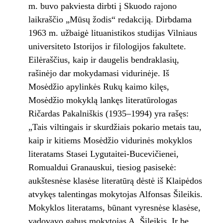
m. buvo pakviesta dirbti į Skuodo rajono
laikraščio „Mūsų žodis“ redakciją. Dirbdama
1963 m. užbaigė lituanistikos studijas Vilniaus
universiteto Istorijos ir filologijos fakultete.
Eilėraščius, kaip ir daugelis bendraklasių,
rašinėjo dar mokydamasi vidurinėje. Iš
Mosėdžio apylinkės Rukų kaimo kilęs,
Mosėdžio mokyklą lankęs literatūrologas
Ričardas Pakalniškis (1935–1994) yra rašęs:
„Tais viltingais ir skurdžiais pokario metais tau,
kaip ir kitiems Mosėdžio vidurinės mokyklos
literatams Stasei Lygutaitei-Bucevičienei,
Romualdui Granauskui, tiesiog pasisekė:
aukštesnėse klasėse literatūrą dėstė iš Klaipėdos
atvykęs talentingas mokytojas Alfonsas Šileikis.
Mokyklos literatams, būnant vyresnėse klasėse,
vadovavo gabus mokytojas A. Šileikis. Ir be