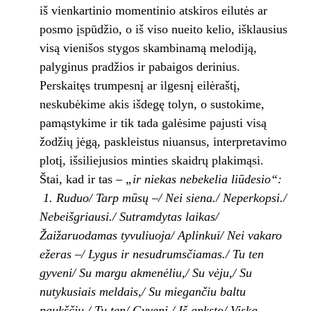
iš vienkartinio momentinio atskiros eilutės ar
posmo įspūdžio, o iš viso nueito kelio, išklausius
visą vienišos stygos skambinamą melodiją,
palyginus pradžios ir pabaigos derinius.
Perskaitęs trumpesnį ar ilgesnį eilėraštį,
neskubėkime akis išdegę tolyn, o sustokime,
pamąstykime ir tik tada galėsime pajusti visą
žodžių jėgą, paskleistus niuansus, interpretavimo
plotį, išsiliejusios minties skaidrų plakimąsi.
Štai, kad ir tas –
„ir niekas nebekelia liūdesio“:
1. Ruduo/ Tarp mūsų –/ Nei siena./ Neperkopsi./
Nebeišgriausi./ Sutramdytas laikas/
Žaižaruodamas tyvuliuoja/ Aplinkui/ Nei vakaro
ežeras –/ Lygus ir nesudrumsčiamas./ Tu ten
gyveni/ Su margu akmenėliu,/ Su vėju,/ Su
nutykusiais meldais,/ Su miegančiu baltu
paukščiu./ Tu ten/ Gyveni,/ Iš anksto/ Viską