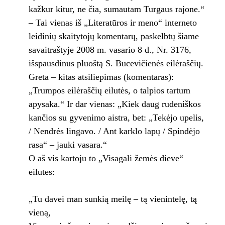
kažkur kitur, ne čia, sumautam Turgaus rajone.“
– Tai vienas iš „Literatūros ir meno“ interneto
leidinių skaitytojų komentarų, paskelbtų šiame
savaitraštyje 2008 m. vasario 8 d., Nr. 3176,
išspausdinus pluoštą S. Bucevičienės eilėraščių.
Greta – kitas atsiliepimas (komentaras):
„Trumpos eilėraščių eilutės, o talpios tartum
apysaka.“ Ir dar vienas: „Kiek daug rudeniškos
kančios su gyvenimo aistra, bet: „Tekėjo upelis,
/ Nendrės lingavo. / Ant karklo lapų / Spindėjo
rasa“ – jauki vasara.“
O aš vis kartoju to „Visagali žemės dieve“
eilutes:
„Tu davei man sunkią meilę – tą vienintelę, tą
vieną,