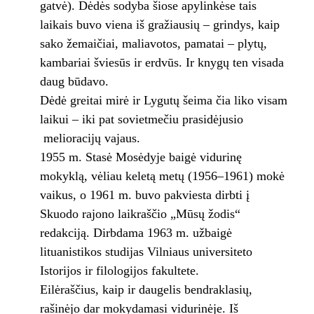
gatvė). Dėdės sodyba šiose apylinkėse tais
laikais buvo viena iš gražiausių – grindys, kaip
sako žemaičiai, maliavotos, pamatai – plytų,
kambariai šviesūs ir erdvūs. Ir knygų ten visada
daug būdavo.
Dėdė greitai mirė ir Lygutų šeima čia liko visam
laikui – iki pat sovietmečiu prasidėjusio
melioracijų vajaus.
1955 m. Stasė Mosėdyje baigė vidurinę
mokyklą, vėliau keletą metų (1956–1961) mokė
vaikus, o 1961 m. buvo pakviesta dirbti į
Skuodo rajono laikraščio „Mūsų žodis“
redakciją. Dirbdama 1963 m. užbaigė
lituanistikos studijas Vilniaus universiteto
Istorijos ir filologijos fakultete.
Eilėraščius, kaip ir daugelis bendraklasių,
rašinėjo dar mokydamasi vidurinėje. Iš