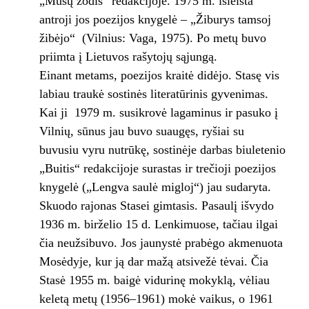
„Mūsų žodis“ redakcijoje. 1975 m. išleista
antroji jos poezijos knygelė – „Žiburys tamsoj
žibėjo“ (Vilnius: Vaga, 1975). Po metų buvo
priimta į Lietuvos rašytojų sąjungą.
Einant metams, poezijos kraitė didėjo. Stasę vis
labiau traukė sostinės literatūrinis gyvenimas.
Kai ji 1979 m. susikrovė lagaminus ir pasuko į
Vilnių, sūnus jau buvo suaugęs, ryšiai su
buvusiu vyru nutrūkę, sostinėje darbas biuletenio
„Buitis“ redakcijoje surastas ir trečioji poezijos
knygelė („Lengva saulė migloj“) jau sudaryta.
Skuodo rajonas Stasei gimtasis. Pasaulį išvydo
1936 m. birželio 15 d. Lenkimuose, tačiau ilgai
čia neužsibuvo. Jos jaunystė prabėgo akmenuota
Mosėdyje, kur ją dar mažą atsivežė tėvai. Čia
Stasė 1955 m. baigė vidurinę mokyklą, vėliau
keletą metų (1956–1961) mokė vaikus, o 1961