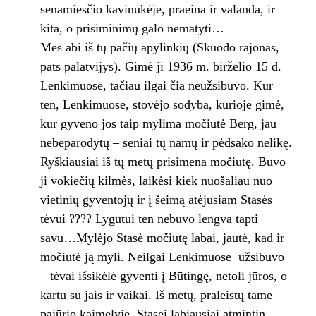
senamiesčio kavinukėje, praeina ir valanda, ir
kita, o prisiminimų galo nematyti…
Mes abi iš tų pačių apylinkių (Skuodo rajonas,
pats palatvijys). Gimė ji 1936 m. birželio 15 d.
Lenkimuose, tačiau ilgai čia neužsibuvo. Kur
ten, Lenkimuose, stovėjo sodyba, kurioje gimė,
kur gyveno jos taip mylima močiutė Berg, jau
nebeparodytų – seniai tų namų ir pėdsako nelikę.
Ryškiausiai iš tų metų prisimena močiutę. Buvo
ji vokiečių kilmės, laikėsi kiek nuošaliau nuo
vietinių gyventojų ir į šeimą atėjusiam Stasės
tėvui ???? Lygutui ten nebuvo lengva tapti
savu…Mylėjo Stasė močiutę labai, jautė, kad ir
močiutė ją myli. Neilgai Lenkimuose užsibuvo
– tėvai išsikėlė gyventi į Būtingę, netoli jūros, o
kartu su jais ir vaikai. Iš metų, praleistų tame
pajūrio kaimelyje, Stasei labiausiai atmintin