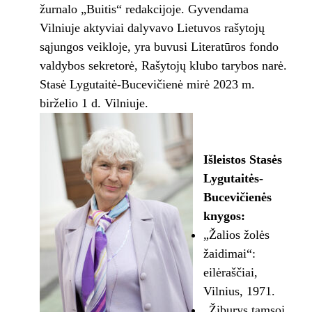
žurnalo „Buitis“ redakcijoje. Gyvendama
Vilniuje aktyviai dalyvavo Lietuvos rašytojų
sąjungos veikloje, yra buvusi Literatūros fondo
valdybos sekretorė, Rašytojų klubo tarybos narė.
Stasė Lygutaitė-Bucevičienė mirė 2023 m.
birželio 1 d. Vilniuje.
Išleistos Stasės
Lygutaitės-
Bucevičienės
knygos:
„Žalios žolės
žaidimai“:
eilėraščiai,
Vilnius, 1971.
„Žiburys tamsoj