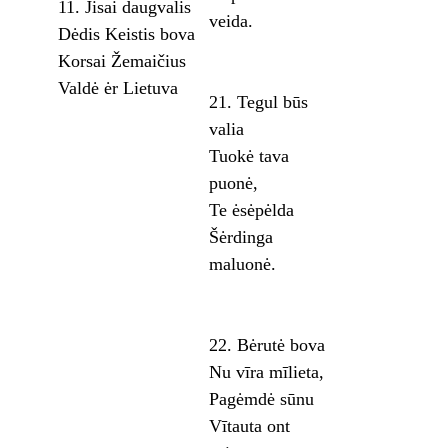
11. Jisai daugvalis
veida.
Dėdis Keistis bova
Korsai Žemaičius
Valdė ėr Lietuva
21. Tegul būs
valia
Tuokė tava
puonė,
Te ėsėpėlda
Šėrdinga
maluonė.
22. Bėrutė bova
Nu vīra mīlieta,
Pagėmdė sūnu
Vītauta ont