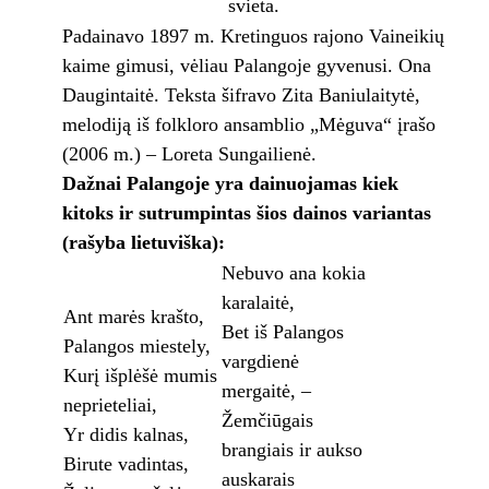
svieta.
Padainavo 1897 m. Kretinguos rajono Vaineikių
kaime gimusi, vėliau Palangoje gyvenusi. Ona
Daugintaitė. Teksta šifravo Zita Baniulaitytė,
melodiją iš folkloro ansamblio „Mėguva“ įrašo
(2006 m.) – Loreta Sungailienė.
Dažnai Palangoje yra dainuojamas kiek
kitoks ir sutrumpintas šios dainos variantas
(rašyba lietuviška):
Nebuvo ana kokia
karalaitė,
Ant marės krašto,
Bet iš Palangos
Palangos miestely,
vargdienė
Kurį išplėšė mumis
mergaitė, –
neprieteliai,
Žemčiūgais
Yr didis kalnas,
brangiais ir aukso
Birute vadintas,
auskarais