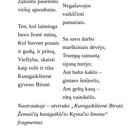
Žalioms pušelėms
Negašavojos
viršuj apsodintas.
vaikščioti
pamariais.
Ten, kol laiminga
buvo žemė mūsų,
Su savo darbo
Kol buvom ponais
marškiniais dėvėjo,
ir gudų, ir prūsų,
Trumpą rainuotą
Viežlyba, skaisti
sijoną turėjo;
kaip rožė ir rūta
Ant balto kaklo –
Kunigaikštienė
gintaro šniūrelis,
gyveno Birutė.
Ant geltų kasų –
rūtų vainikėlis.
Nuotraukoje – atviruko „Kunigaikštienė Birutė.
Žemaičių kunigaikščio Kęstučio žmona“
fragmentas