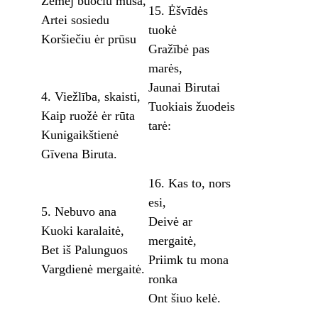
Žemėj buočiu mūsa,
15. Ėšvīdės
Artei sosiedu
tuokė
Koršiečiu ėr prūsu
Gražībė pas
marės,
Jaunai Birutai
4. Viežlība, skaisti,
Tuokiais žuodeis
Kaip ruožė ėr rūta
tarė:
Kunigaikštienė
Gīvena Biruta.
16. Kas to, nors
esi,
5. Nebuvo ana
Deivė ar
Kuoki karalaitė,
mergaitė,
Bet iš Palunguos
Priimk tu mona
Vargdienė mergaitė.
ronka
Ont šiuo kelė.