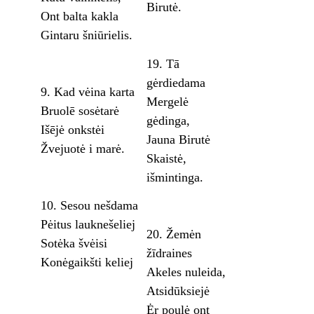
Birutė.
Ont balta kakla
Gintaru šniūrielis.
19. Tā
gėrdiedama
9. Kad vėina karta
Mergelė
Bruolē sosėtarė
gėdinga,
Išējė onkstėi
Jauna Birutė
Žvejuotė i marė.
Skaistė,
išmintinga.
10. Sesou nešdama
Pėitus lauknešeliej
20. Žemėn
Sotėka švėisi
žīdraines
Konėgaikšti keliej
Akeles nuleida,
Atsidūksiejė
Ėr poulė ont