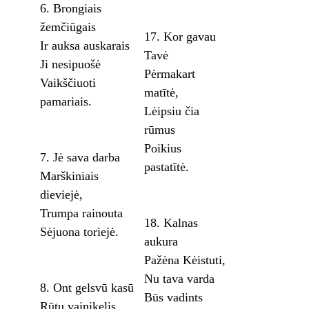
6. Brongiais
žemčiūgais
17. Kor gavau
Ir auksa auskarais
Tavė
Ji nesipuošė
Pėrmakart
Vaikščiuoti
matītė,
pamariais.
Lėipsiu čia
rūmus
Poikius
7. Jė sava darba
pastatītė.
Marškiniais
dieviejė,
Trumpa rainouta
18. Kalnas
Sėjuona toriejė.
aukura
Pažėna Kėistuti,
Nu tava varda
8. Ont gelsvū kasū
Būs vadints
Rūtu vainikelis,