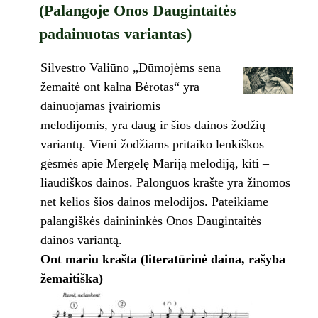
(Palangoje Onos Daugintaitės
padainuotas variantas)
Silvestro Valiūno „Dūmojėms sena
žemaitė ont kalna Bėrotas“ yra
dainuojamas įvairiomis
melodijomis, yra daug ir šios dainos žodžių
variantų. Vieni žodžiams pritaiko lenkiškos
gėsmės apie Mergelę Mariją melodiją, kiti –
liaudiškos dainos. Palonguos krašte yra žinomos
net kelios šios dainos melodijos. Pateikiame
palangiškės dainininkės Onos Daugintaitės
dainos variantą.
Ont mariu krašta (literatūrinė daina, rašyba
žemaitiška)