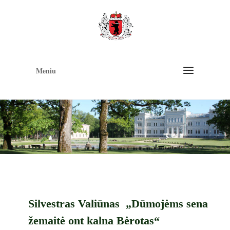
Op
too
Meniu
Silvestras Valiūnas „Dūmojėms sena
žemaitė ont kalna Bėrotas“