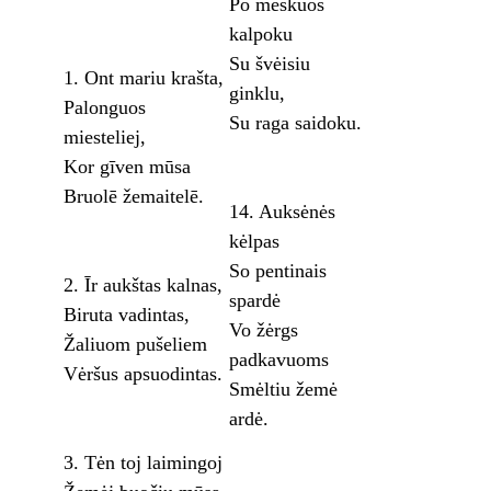
Po meškuos
kalpoku
Su švėisiu
1. Ont mariu krašta,
ginklu,
Palonguos
Su raga saidoku.
miesteliej,
Kor gīven mūsa
Bruolē žemaitelē.
14. Auksėnės
kėlpas
So pentinais
2. Īr aukštas kalnas,
spardė
Biruta vadintas,
Vo žėrgs
Žaliuom pušeliem
padkavuoms
Vėršus apsuodintas.
Smėltiu žemė
ardė.
3. Tėn toj laimingoj