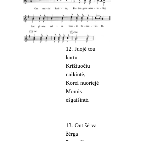
12. Juojė tou
kartu
Krīžiuočiu
naikintė,
Korei nuoriejė
Momis
ėšgaišintė.
13. Ont šėrva
žėrga