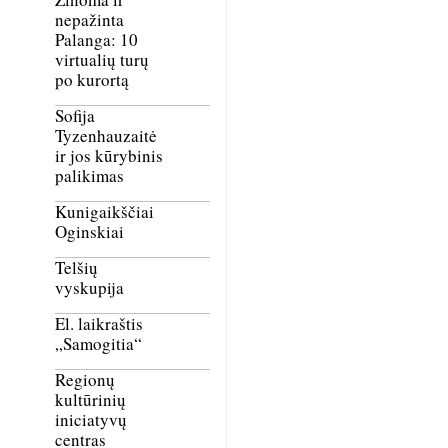
nepažinta
Palanga: 10
virtualių turų
po kurortą
Sofija
Tyzenhauzaitė
ir jos kūrybinis
palikimas
Kunigaikščiai
Oginskiai
Telšių
vyskupija
El. laikraštis
„Samogitia“
Regionų
kultūrinių
iniciatyvų
centras