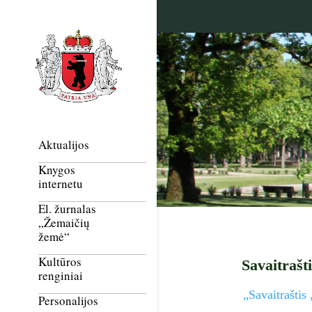
Aktualijos
Knygos
internetu
El. žurnalas
„Žemaičių
žemė“
Kultūros
Savaitrašt
renginiai
„Savaitrašti
Personalijos