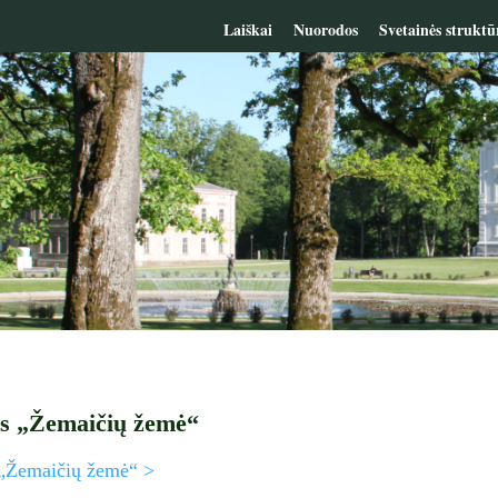
Laiškai
Nuorodos
Svetainės struktū
is „Žemaičių žemė“
s „Žemaičių žemė“ >