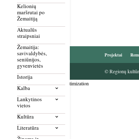
Kelionių
maršrutai po
Žemaitiją
Aktualūs
straipsniai
Žemaitija:
savivaldybės,
Projektai
Rem
seniūnijos,
gyvenvietės
© Regionų kultūri
Istorija
Smush Image Compression and Optimization
Kalba
Lankytinos
vietos
Kultūra
Literatūra
Žinoma ir