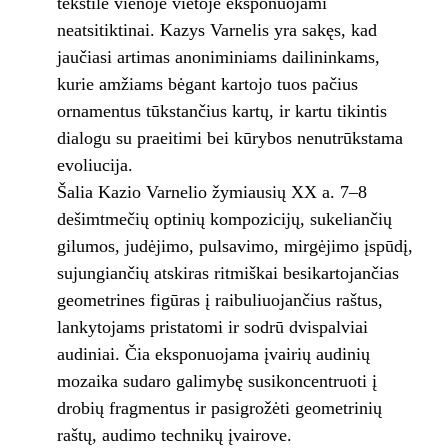
tekstilė vienoje vietoje eksponuojami
neatsitiktinai. Kazys Varnelis yra sakęs, kad
jaučiasi artimas anoniminiams dailininkams,
kurie amžiams bėgant kartojo tuos pačius
ornamentus tūkstančius kartų, ir kartu tikintis
dialogu su praeitimi bei kūrybos nenutrūkstama
evoliucija.
Šalia Kazio Varnelio žymiausių XX a. 7–8
dešimtmečių optinių kompozicijų, sukeliančių
gilumos, judėjimo, pulsavimo, mirgėjimo įspūdį,
sujungiančių atskiras ritmiškai besikartojančias
geometrines figūras į raibuliuojančius raštus,
lankytojams pristatomi ir sodrū dvispalviai
audiniai. Čia eksponuojama įvairių audinių
mozaika sudaro galimybę susikoncentruoti į
drobių fragmentus ir pasigrožėti geometrinių
raštų, audimo technikų įvairove.