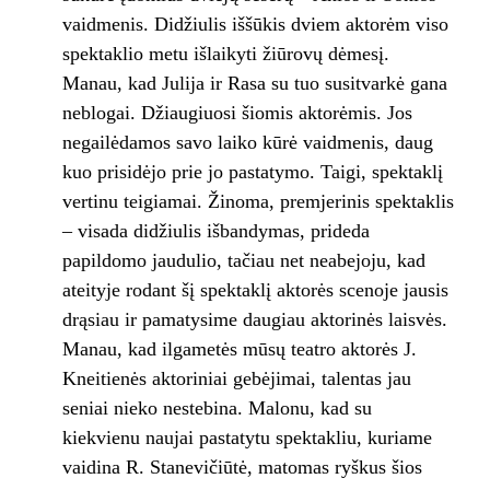
vaidmenis. Didžiulis iššūkis dviem aktorėm viso
spektaklio metu išlaikyti žiūrovų dėmesį.
Manau, kad Julija ir Rasa su tuo susitvarkė gana
neblogai. Džiaugiuosi šiomis aktorėmis. Jos
negailėdamos savo laiko kūrė vaidmenis, daug
kuo prisidėjo prie jo pastatymo. Taigi, spektaklį
vertinu teigiamai. Žinoma, premjerinis spektaklis
– visada didžiulis išbandymas, prideda
papildomo jaudulio, tačiau net neabejoju, kad
ateityje rodant šį spektaklį aktorės scenoje jausis
drąsiau ir pamatysime daugiau aktorinės laisvės.
Manau, kad ilgametės mūsų teatro aktorės J.
Kneitienės aktoriniai gebėjimai, talentas jau
seniai nieko nestebina. Malonu, kad su
kiekvienu naujai pastatytu spektakliu, kuriame
vaidina R. Stanevičiūtė, matomas ryškus šios