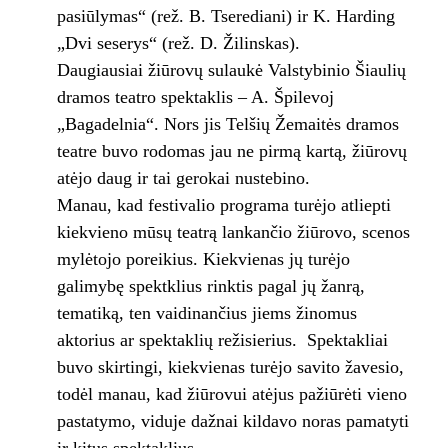
pasiūlymas“ (rež. B. Tserediani) ir K. Harding
„Dvi seserys“ (rež. D. Žilinskas).
Daugiausiai žiūrovų sulaukė Valstybinio Šiaulių
dramos teatro spektaklis – A. Špilevoj
„Bagadelnia“. Nors jis Telšių Žemaitės dramos
teatre buvo rodomas jau ne pirmą kartą, žiūrovų
atėjo daug ir tai gerokai nustebino.
Manau, kad festivalio programa turėjo atliepti
kiekvieno mūsų teatrą lankančio žiūrovo, scenos
mylėtojo poreikius. Kiekvienas jų turėjo
galimybę spektklius rinktis pagal jų žanrą,
tematiką, ten vaidinančius jiems žinomus
aktorius ar spektaklių režisierius. Spektakliai
buvo skirtingi, kiekvienas turėjo savito žavesio,
todėl manau, kad žiūrovui atėjus pažiūrėti vieno
pastatymo, viduje dažnai kildavo noras pamatyti