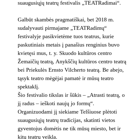
suaugusiųjų teatrų festivalis „TEATRadimai“.
Galbūt skambės pragmatiškai, bet 2018 m.
sudalyvauti pirmajame „TEATRadimų“
festivalyje pasikvietėme tuos teatrus, kurie
paskutiniais metais į panašius renginius buvo
kvietęsi mus, t. y. Skuodo kultūros centro
Žemaičių teatrą, Anykščių kultūros centro teatrą
bei Priekulės Ernsto Vilcherto teatrą. Be abejo,
tąsyk teatro mėgėjai pamatė ir mūsų teatro
spektaklį.
Šio festivalio tikslas ir šūkis – „Atrasti teatrą, o
jį radus – ieškoti naujų jo formų“.
Organizuodami jį siekiame Telšiuose plėtoti
suaugusiųjų teatrų tradicijas, skatinti vietos
gyventojus domėtis ne tik mūsų miesto, bet ir
kitų teatrų veikla.