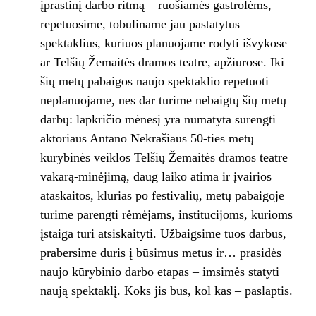
įprastinį darbo ritmą – ruošiamės gastrolėms,
repetuosime, tobuliname jau pastatytus
spektaklius, kuriuos planuojame rodyti išvykose
ar Telšių Žemaitės dramos teatre, apžiūrose. Iki
šių metų pabaigos naujo spektaklio repetuoti
neplanuojame, nes dar turime nebaigtų šių metų
darbų: lapkričio mėnesį yra numatyta surengti
aktoriaus Antano Nekrašiaus 50-ties metų
kūrybinės veiklos Telšių Žemaitės dramos teatre
vakarą-minėjimą, daug laiko atima ir įvairios
ataskaitos, klurias po festivalių, metų pabaigoje
turime parengti rėmėjams, institucijoms, kurioms
įstaiga turi atsiskaityti. Užbaigsime tuos darbus,
prabersime duris į būsimus metus ir… prasidės
naujo kūrybinio darbo etapas – imsimės statyti
naują spektaklį. Koks jis bus, kol kas – paslaptis.