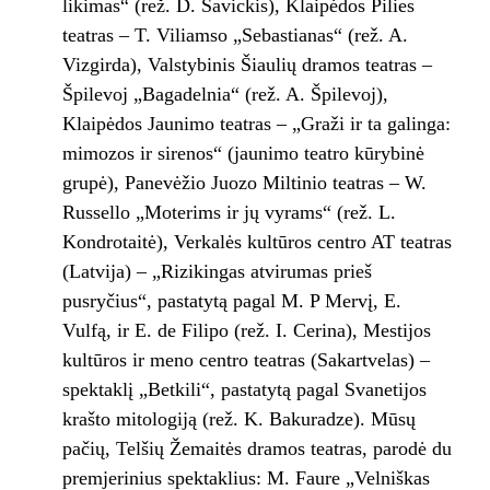
likimas“ (rež. D. Savickis), Klaipėdos Pilies
teatras – T. Viliamso „Sebastianas“ (rež. A.
Vizgirda), Valstybinis Šiaulių dramos teatras –
Špilevoj „Bagadelnia“ (rež. A. Špilevoj),
Klaipėdos Jaunimo teatras – „Graži ir ta galinga:
mimozos ir sirenos“ (jaunimo teatro kūrybinė
grupė), Panevėžio Juozo Miltinio teatras – W.
Russello „Moterims ir jų vyrams“ (rež. L.
Kondrotaitė), Verkalės kultūros centro AT teatras
(Latvija) – „Rizikingas atvirumas prieš
pusryčius“, pastatytą pagal M. P Mervį, E.
Vulfą, ir E. de Filipo (rež. I. Cerina), Mestijos
kultūros ir meno centro teatras (Sakartvelas) –
spektaklį „Betkili“, pastatytą pagal Svanetijos
krašto mitologiją (rež. K. Bakuradze). Mūsų
pačių, Telšių Žemaitės dramos teatras, parodė du
premjerinius spektaklius: M. Faure „Velniškas