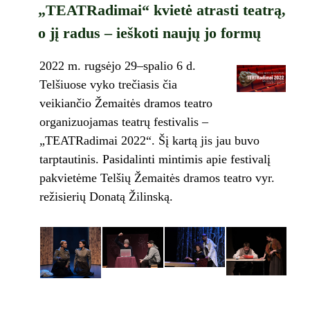
„TEATRadimai“ kvietė atrasti teatrą,
o jį radus – ieškoti naujų jo formų
2022 m. rugsėjo 29–spalio 6 d.
Telšiuose vyko trečiasis čia
veikiančio Žemaitės dramos teatro
organizuojamas teatrų festivalis –
„TEATRadimai 2022“. Šį kartą jis jau buvo
tarptautinis. Pasidalinti mintimis apie festivalį
pakvietėme Telšių Žemaitės dramos teatro vyr.
režisierių Donatą Žilinską.