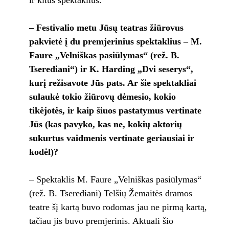
ir kitus spektaklius.
– Festivalio metu Jūsų teatras žiūrovus
pakvietė į du premjerinius spektaklius – M.
Faure „Velniškas pasiūlymas“ (rež. B.
Tserediani“) ir K. Harding „Dvi seserys“,
kurį režisavote Jūs pats. Ar šie spektakliai
sulaukė tokio žiūrovų dėmesio, kokio
tikėjotės, ir kaip šiuos pastatymus vertinate
Jūs (kas pavyko, kas ne, kokių aktorių
sukurtus vaidmenis vertinate geriausiai ir
kodėl)?
– Spektaklis M. Faure „Velniškas pasiūlymas“
(rež. B. Tserediani) Telšių Žemaitės dramos
teatre šį kartą buvo rodomas jau ne pirmą kartą,
tačiau jis buvo premjerinis. Aktuali šio