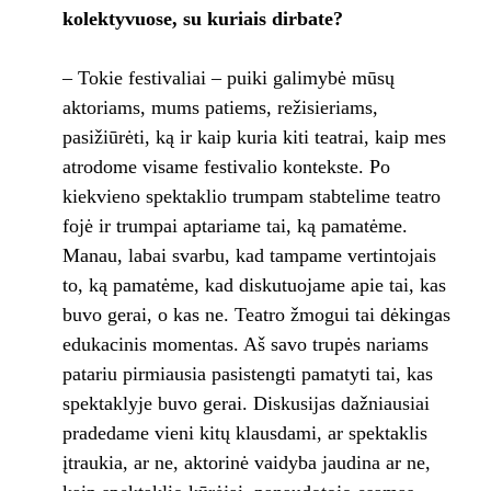
kolektyvuose, su kuriais dirbate?
– Tokie festivaliai – puiki galimybė mūsų
aktoriams, mums patiems, režisieriams,
pasižiūrėti, ką ir kaip kuria kiti teatrai, kaip mes
atrodome visame festivalio kontekste. Po
kiekvieno spektaklio trumpam stabtelime teatro
fojė ir trumpai aptariame tai, ką pamatėme.
Manau, labai svarbu, kad tampame vertintojais
to, ką pamatėme, kad diskutuojame apie tai, kas
buvo gerai, o kas ne. Teatro žmogui tai dėkingas
edukacinis momentas. Aš savo trupės nariams
patariu pirmiausia pasistengti pamatyti tai, kas
spektaklyje buvo gerai. Diskusijas dažniausiai
pradedame vieni kitų klausdami, ar spektaklis
įtraukia, ar ne, aktorinė vaidyba jaudina ar ne,