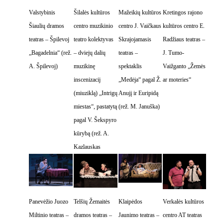
Valstybinis
Šilalės kultūros
Mažeikių kultūros
Kretingos rajono
Šiaulių dramos
centro muzikinio
centro J. Vaičkaus
kultūros centro E.
teatras – Špilevoj
teatro kolektyvas
Skrajojamasis
Radžiaus teatras –
„Bagadelnia“ (rež.
– dviejų dalių
teatras –
J. Tumo-
A. Špilevoj)
muzikinę
spektaklis
Vaižganto „Žemės
inscenizacij
„Medėja“ pagal Ž.
ar moteries“
(miuziklą) „Intrigų
Anujį ir Euripidą
miestas“, pastatytą
(rež. M. Januška)
pagal V. Šekspyro
kūrybą (rež. A.
Kazlauskas
Panevėžio Juozo
Telšių Žemaitės
Klaipėdos
Verkalės kultūros
Miltinio teatras –
dramos teatras –
Jaunimo teatras –
centro AT teatras