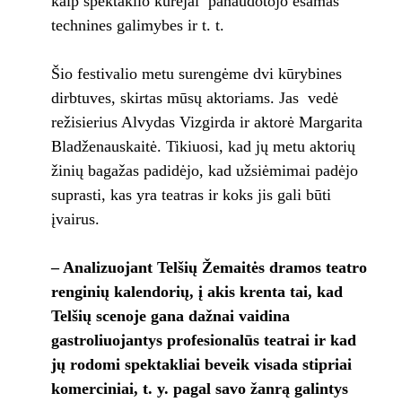
kaip spektaklio kūrėjai panaudotojo esamas
technines galimybes ir t. t.
Šio festivalio metu surengėme dvi kūrybines
dirbtuves, skirtas mūsų aktoriams. Jas vedė
režisierius Alvydas Vizgirda ir aktorė Margarita
Bladženauskaitė. Tikiuosi, kad jų metu aktorių
žinių bagažas padidėjo, kad užsiėmimai padėjo
suprasti, kas yra teatras ir koks jis gali būti
įvairus.
– Analizuojant Telšių Žemaitės dramos teatro
renginių kalendorių, į akis krenta tai, kad
Telšių scenoje gana dažnai vaidina
gastroliuojantys profesionalūs teatrai ir kad
jų rodomi spektakliai beveik visada stipriai
komerciniai, t. y. pagal savo žanrą galintys