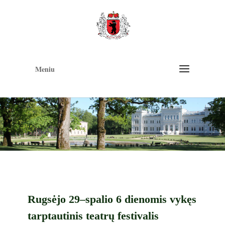
Op
too
Meniu
Rugsėjo 29–spalio 6 dienomis vykęs
tarptautinis teatrų festivalis