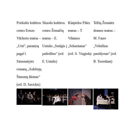
Priekulės kultūros
Skuodo kultūros
Klaipėdos Pilies
Telšių Žemaitės
centro Ernsto
centro Žemaičių
teatras – T.
dramos teatras –
Vilcherto teatras –
teatras – E.
Viliamso
M. Faure
„Urtė“, pastatytą
Untulio „Smūgis į
„Sebastianas“
„Velniškas
pagal I.
pažirdžius“ (rež.
(rež. A. Vizgirda)
pasiūlymas“ (rež.
Simonaitytės
E. Untulis)
B. Tserediani)
romaną „Aukštujų
Šimonių likimas“
(rež. D. Savickis)