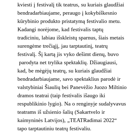
kviesti į festivalį tik teatrus, su kuriais glaudžiai
bendradarbiaujame, peraugo į kokybiškesnio
kūrybinio produkto pristatymą festivalio metu.
Kadangi norėjome, kad festivalis taptų
tradiciniu, labiau išskleistų sparnus, šiais metais
surengėme trečiąjį, jau tarptautinį, teatrų
festivalį. Šį kartą jis vyko dešimt dienų, buvo
parodyta net trylika spektaklių. Džiaugiausi,
kad, be mėgėjų teatrų, su kuriais glaudžiai
bendradarbiaujame, savo spektaklius parodė ir
valstybiniai Šiaulių bei Panevėžio Juozo Miltinio
dramos teatrai (taip festivalis išaugo iki
respublikinio lygio). Na o renginyje sudalyvavus
teatrams iš užsienio šalių (Sakartvelo ir
kaimyninės Latvijos), „TEATRadimai 2022“
tapo tarptautiniu teatrų festivaliu.