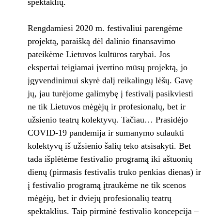
spektaklių.
Rengdamiesi 2020 m. festivaliui parengėme
projektą, paraišką dėl dalinio finansavimo
pateikėme Lietuvos kultūros tarybai. Jos
ekspertai teigiamai įvertino mūsų projektą, jo
įgyvendinimui skyrė dalį reikalingų lėšų. Gavę
jų, jau turėjome galimybę į festivalį pasikviesti
ne tik Lietuvos mėgėjų ir profesionalų, bet ir
užsienio teatrų kolektyvų. Tačiau… Prasidėjo
COVID-19 pandemija ir sumanymo sulaukti
kolektyvų iš užsienio šalių teko atsisakyti. Bet
tada išplėtėme festivalio programą iki aštuonių
dienų (pirmasis festivalis truko penkias dienas) ir
į festivalio programą įtraukėme ne tik scenos
mėgėjų, bet ir dviejų profesionalių teatrų
spektaklius. Taip pirminė festivalio koncepcija –