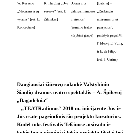
W. Russello
K. Harding „Dvi
„Graži ir ta
(Latvija) –
„Moterims ir jų
seserys“ (rež. D.
galinga: mimozos
„Rizikingas
vyrams“ (rež. L.
Žilinskas)
ir sirenos“
atvirumas prieš
Kondrotaitė)
(jaunimo teatro
pusryčius“,
kūrybinė grupė)
pastatytą pagal M.
P Mervį, E. Vulfą,
ir E. de Filipo
(rež. I. Cerina)
Daugiausiai žiūrovų sulaukė Valstybinio
Šiaulių dramos teatro spektaklis – A. Špilevoj
„Bagadelnia“
– „TEATRadimus“ 2018 m. inicijavote Jūs ir
Jūs esate pagrindinis šio projekto kuratorius.
Kodėl toks festivalis Telšiuose atsirado ir
kokie buvo pirminiai tokio projekto tikslai bei