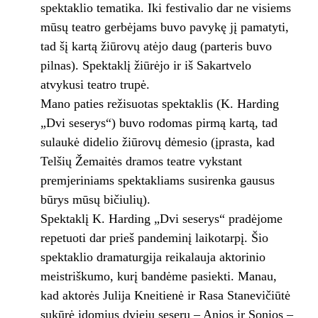
spektaklio tematika. Iki festivalio dar ne visiems
mūsų teatro gerbėjams buvo pavykę jį pamatyti,
tad šį kartą žiūrovų atėjo daug (parteris buvo
pilnas). Spektaklį žiūrėjo ir iš Sakartvelo
atvykusi teatro trupė.
Mano paties režisuotas spektaklis (K. Harding
„Dvi seserys“) buvo rodomas pirmą kartą, tad
sulaukė didelio žiūrovų dėmesio (įprasta, kad
Telšių Žemaitės dramos teatre vykstant
premjeriniams spektakliams susirenka gausus
būrys mūsų bičiulių).
Spektaklį K. Harding „Dvi seserys“ pradėjome
repetuoti dar prieš pandeminį laikotarpį. Šio
spektaklio dramaturgija reikalauja aktorinio
meistriškumo, kurį bandėme pasiekti. Manau,
kad aktorės Julija Kneitienė ir Rasa Stanevičiūtė
sukūrė įdomius dviejų seserų – Anios ir Sonios –