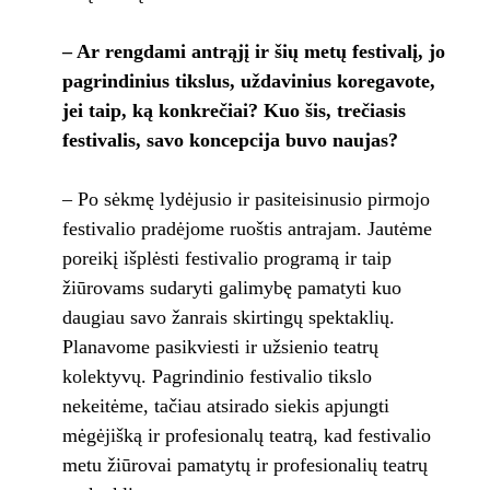
– Ar rengdami antrąjį ir šių metų festivalį, jo
pagrindinius tikslus, uždavinius koregavote,
jei taip, ką konkrečiai? Kuo šis, trečiasis
festivalis, savo koncepcija buvo naujas?
– Po sėkmę lydėjusio ir pasiteisinusio pirmojo
festivalio pradėjome ruoštis antrajam. Jautėme
poreikį išplėsti festivalio programą ir taip
žiūrovams sudaryti galimybę pamatyti kuo
daugiau savo žanrais skirtingų spektaklių.
Planavome pasikviesti ir užsienio teatrų
kolektyvų. Pagrindinio festivalio tikslo
nekeitėme, tačiau atsirado siekis apjungti
mėgėjišką ir profesionalų teatrą, kad festivalio
metu žiūrovai pamatytų ir profesionalių teatrų