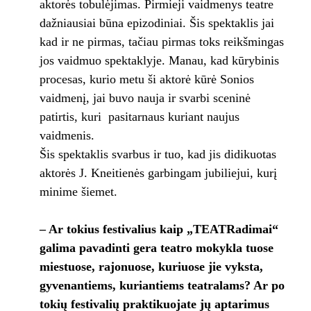
aktorės tobulėjimas. Pirmieji vaidmenys teatre
dažniausiai būna epizodiniai. Šis spektaklis jai
kad ir ne pirmas, tačiau pirmas toks reikšmingas
jos vaidmuo spektaklyje. Manau, kad kūrybinis
procesas, kurio metu ši aktorė kūrė Sonios
vaidmenį, jai buvo nauja ir svarbi sceninė
patirtis, kuri pasitarnaus kuriant naujus
vaidmenis.
Šis spektaklis svarbus ir tuo, kad jis didikuotas
aktorės J. Kneitienės garbingam jubiliejui, kurį
minime šiemet.
– Ar tokius festivalius kaip „TEATRadimai“
galima pavadinti gera teatro mokykla tuose
miestuose, rajonuose, kuriuose jie vyksta,
gyvenantiems, kuriantiems teatralams? Ar po
tokių festivalių praktikuojate jų aptarimus