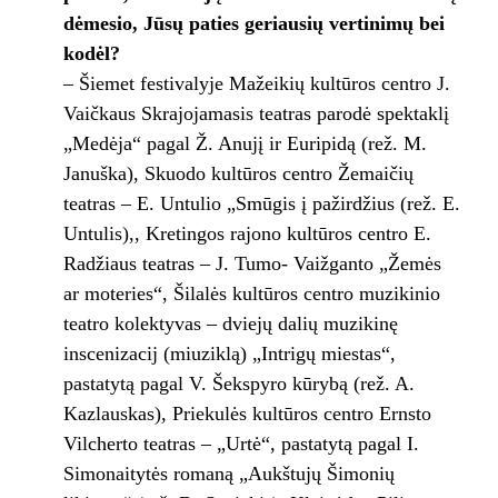
dėmesio, Jūsų paties geriausių vertinimų bei
kodėl?
– Šiemet festivalyje Mažeikių kultūros centro J.
Vaičkaus Skrajojamasis teatras parodė spektaklį
„Medėja“ pagal Ž. Anujį ir Euripidą (rež. M.
Januška), Skuodo kultūros centro Žemaičių
teatras – E. Untulio „Smūgis į pažirdžius (rež. E.
Untulis),, Kretingos rajono kultūros centro E.
Radžiaus teatras – J. Tumo- Vaižganto „Žemės
ar moteries“, Šilalės kultūros centro muzikinio
teatro kolektyvas – dviejų dalių muzikinę
inscenizacij (miuziklą) „Intrigų miestas“,
pastatytą pagal V. Šekspyro kūrybą (rež. A.
Kazlauskas), Priekulės kultūros centro Ernsto
Vilcherto teatras – „Urtė“, pastatytą pagal I.
Simonaitytės romaną „Aukštujų Šimonių