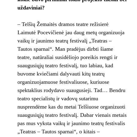
uždaviniai?
– Telšių Žemaitės dramos teatre režisierė
Laimutė Pocevičienė jau daug metų organizuoja
vaikų ir jaunimo teatrų festivalį „Teatras –
Tautos sparnai“. Man pradėjus dirbti šiame
teatre, natūraliai susidėliojo poreikis rengti ir
suaugusiųjų teatro festivalį, tuo labiau, kad
buvome kviečiami dalyvauti kitų teatrų
organizuojamuose festivaliuose, kuriuose
spektaklius rodydavo suaugusieji. Tad… Bendru
teatro specialistų ir vadovų sutarimu
nusprendėme kas du metai Telšiuose organizuoti
suaugusiųjų teatro festivalį. Dabar vienais metais
pas mus vyksta vaikų ir jaunimo teatrų festivalis
„Teatras – Tautos sparnai“, o kitais –