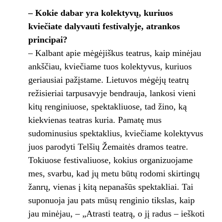
– Kokie dabar yra kolektyvų, kuriuos
kviečiate dalyvauti festivalyje, atrankos
principai?
– Kalbant apie mėgėjiškus teatrus, kaip minėjau
ankščiau, kviečiame tuos kolektyvus, kuriuos
geriausiai pažįstame. Lietuvos mėgėjų teatrų
režisieriai tarpusavyje bendrauja, lankosi vieni
kitų renginiuose, spektakliuose, tad žino, ką
kiekvienas teatras kuria. Pamatę mus
sudominusius spektaklius, kviečiame kolektyvus
juos parodyti Telšių Žemaitės dramos teatre.
Tokiuose festivaliuose, kokius organizuojame
mes, svarbu, kad jų metu būtų rodomi skirtingų
žanrų, vienas į kitą nepanašūs spektakliai. Tai
suponuoja jau pats mūsų renginio tikslas, kaip
jau minėjau, – „Atrasti teatrą, o jį radus – ieškoti