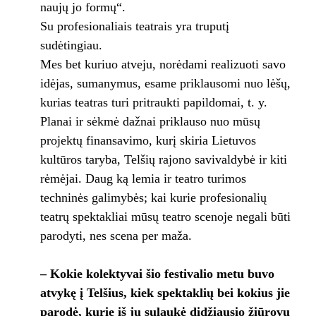
naujų jo formų“.
Su profesionaliais teatrais yra truputį
sudėtingiau.
Mes bet kuriuo atveju, norėdami realizuoti savo
idėjas, sumanymus, esame priklausomi nuo lėšų,
kurias teatras turi pritraukti papildomai, t. y.
Planai ir sėkmė dažnai priklauso nuo mūsų
projektų finansavimo, kurį skiria Lietuvos
kultūros taryba, Telšių rajono savivaldybė ir kiti
rėmėjai. Daug ką lemia ir teatro turimos
techninės galimybės; kai kurie profesionalių
teatrų spektakliai mūsų teatro scenoje negali būti
parodyti, nes scena per maža.
– Kokie kolektyvai šio festivalio metu buvo
atvykę į Telšius, kiek spektaklių bei kokius jie
parodė, kurie iš jų sulaukė didžiausio žiūrovų