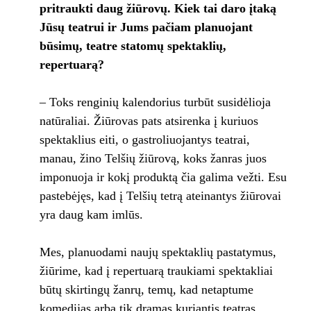
pritraukti daug žiūrovų. Kiek tai daro įtaką
Jūsų teatrui ir Jums pačiam planuojant
būsimų, teatre statomų spektaklių,
repertuarą?
– Toks renginių kalendorius turbūt susidėlioja
natūraliai. Žiūrovas pats atsirenka į kuriuos
spektaklius eiti, o gastroliuojantys teatrai,
manau, žino Telšių žiūrovą, koks žanras juos
imponuoja ir kokį produktą čia galima vežti. Esu
pastebėjęs, kad į Telšių tetrą ateinantys žiūrovai
yra daug kam imlūs.
Mes, planuodami naujų spektaklių pastatymus,
žiūrime, kad į repertuarą traukiami spektakliai
būtų skirtingų žanrų, temų, kad netaptume
komedijas arba tik dramas kuriantis teatras.