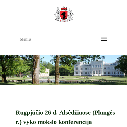
Op
too
Meniu
Rugpjūčio 26 d. Alsėdžiuose (Plungės
r.) vyko mokslo konferencija