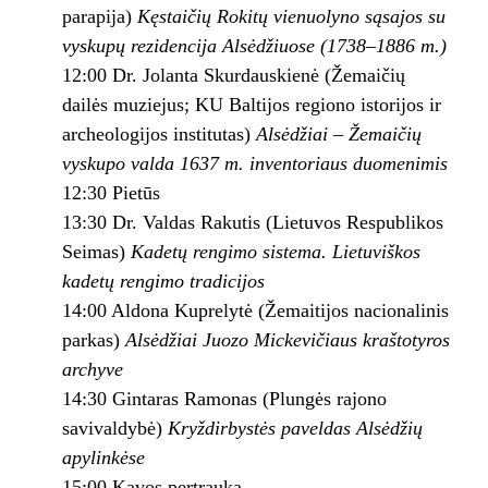
parapija)
Kęstaičių Rokitų vienuolyno sąsajos su
vyskupų rezidencija Alsėdžiuose (1738–1886 m.)
12:00 Dr. Jolanta Skurdauskienė (Žemaičių
dailės muziejus; KU Baltijos regiono istorijos ir
archeologijos institutas)
Alsėdžiai – Žemaičių
vyskupo valda 1637 m. inventoriaus duomenimis
12:30 Pietūs
13:30 Dr. Valdas Rakutis (Lietuvos Respublikos
Seimas)
Kadetų rengimo sistema. Lietuviškos
kadetų rengimo tradicijos
14:00 Aldona Kuprelytė (Žemaitijos nacionalinis
parkas)
Alsėdžiai Juozo Mickevičiaus kraštotyros
archyve
14:30 Gintaras Ramonas (Plungės rajono
savivaldybė)
Kryždirbystės paveldas Alsėdžių
apylinkėse
15:00 Kavos pertrauka