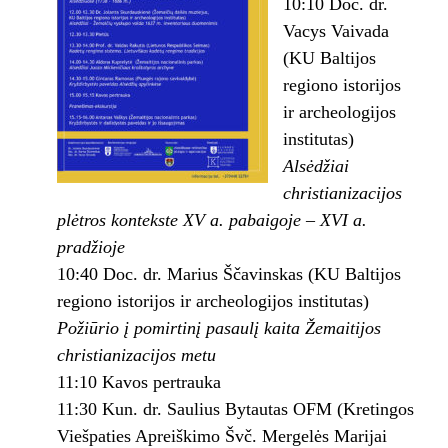
10:10 Doc. dr.
Vacys Vaivada
(KU Baltijos
regiono istorijos
ir archeologijos
institutas)
Alsėdžiai
christianizacijos
plėtros kontekste XV a. pabaigoje – XVI a.
pradžioje
10:40 Doc. dr. Marius Ščavinskas (KU Baltijos
regiono istorijos ir archeologijos institutas)
Požiūrio į pomirtinį pasaulį kaita Žemaitijos
christianizacijos metu
11:10 Kavos pertrauka
11:30 Kun. dr. Saulius Bytautas OFM (Kretingos
Viešpaties Apreiškimo Švč. Mergelės Marijai