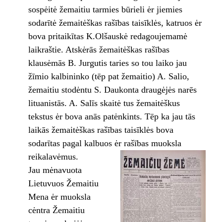
sospėitė žemaitiu tarmies būrieli ėr jiemies
sodarītė žemaitėškas rašības taisīklės, katruos ėr
bova pritaikītas K.Olšauskė redagoujemamė
laikraštie. Atskėrās žemaitėškas rašības
klausėmās B. Jurgutis taries so tou laiko jau
žīmio kalbininko (tēp pat žemaitio) A. Salio,
žemaitiu stodėntu S. Daukonta draugėjės narēs
lituanistās. A. Salīs skaitė tus žemaitėškus
tekstus ėr bova anās patėnkints. Tēp ka jau tās
laikās žemaitėškas rašības taisīklės bova
sodarītas pagal kalbuos ėr rašības muoksla
reikalavėmus.
Jau mėnavuota
Lietuvuos Žemaitiu
Mena ėr muoksla
cėntra Žemaitiu