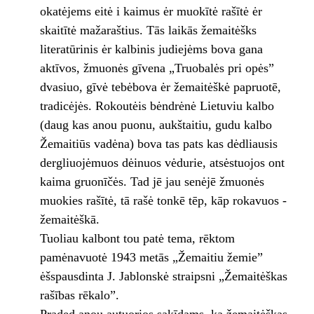
okatėjems eitė i kaimus ėr muokītė rašītė ėr
skaitītė mažaraštius. Tās laikās žemaitėšks
literatūrinis ėr kalbinis judiejėms bova gana
aktīvos, žmuonės gīvena „Truobalės pri opės”
dvasiuo, gīvė tebėbova ėr žemaitėškė papruotē,
tradicėjės. Rokoutėis bėndrėnė Lietuviu kalbo
(daug kas anou puonu, aukštaitiu, gudu kalbo
Žemaitiūs vadėna) bova tas pats kas dėdliausis
dergliuojėmuos dėinuos vėdurie, atsėstuojos ont
kaima gruonīčės. Tad jē jau senėjē žmuonės
muokies rašītė, tā rašė tonkē tēp, kāp rokavuos ­
žemaitėškā.
Tuoliau kalbont tou patė tema, rēktom
pamėnavuotė 1943 metās „Žemaitiu žemie”
ėšspausdinta J. Jablonskė straipsni „Žemaitėškas
rašības rēkalo”.