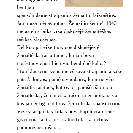
bent jau
spausdindamė straipsnius žemaitiu laikraštiūs.
Jau mūsa mėnavuotuo „Žemaitiu žemie” 1943
metās ėlga laika vīka diskusėjė žemaitėškas
rašības klausėmās.
Dėl kuo prireikė tuokiuos diskusėjės ėr
žemaitėška rašta tumet, kā jau bova
nosėstuoviejusi Lietuviu bėndrėnė kalba?
I tou klausėma vėinamė ėš sava straipsniu atsakė
pats J. Jurkos, pamėnavuodams, ka īr ne vėns
žemaitis rašītuos, katros tor parašės šiou tou
žemaitėškā, žemaitėškā rašontiū ėr tuoliau. Kai
kas jau ėr lig tuol bova žemaitėškā spausdėnama.
Vėsks tas jau tās laikās bova kāp literatūrėnė
gīvenėma fakts, bet tik bieda ta, ka nebova
paduoresnės rašības.