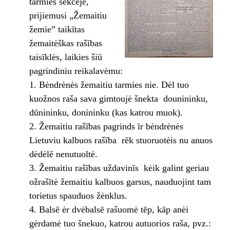
tarmies sekcėjė,
prijiemusi „Žemaitiu
žemie” taikītas
žemaitėškas rašības
taisīklės, laikies šiū
pagrindiniu reikalavėmu:
Bėndrėnės žemaitiu tarmies nie. Dėl tuo
kuožnos raša sava gimtoujė šnekta ­ dounininku,
dūnininku, donininku (kas katrou muok).
Žemaitiu rašības pagrinds īr bėndrėnės
Lietuviu kalbuos rašība ­ rēk stuoruotėis nu anuos
dėdėlē nenutuoltė.
Žemaitiu rašības uždavinīs ­ kėik galint geriau
ožrašītė žemaitiu kalbuos garsus, nauduojint tam
torietus spauduos žėnklus.
Balsē ėr dvėbalsē rašuomė tēp, kāp anėi
gėrdamė tuo šnekuo, katrou autuorios raša, pvz.: