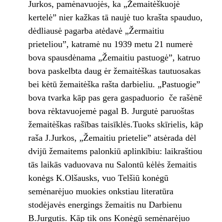
Jurkos, pamėnavuojės, ka „Žemaitėškuojė
kertelė” nier kažkas tā naujė tuo krašta spauduo,
dėdliausė pagarba atėdavė „Žermaitiu
prieteliou”, katramė nu 1939 metu 21 numerė
bova spausdėnama „Žemaitiu pastuogė”, katruo
bova paskelbta daug ėr žemaitėškas tautuosakas
bei kėtū žemaitėška rašta darbieliu. „Pastuogie”
bova tvarka kāp pas gera gaspaduorio ­ če rašėnē
bova rėktavuojemė pagal B. Jurgutė paruoštas
žemaitėškas rašības taisīklės.Tuoks skīrielis, kāp
raša J.Jurkos, „Žemaitiu prietelie” atsėrada dėl
dvijū žemaitems palonkiū aplinkībiu: laikraštiou
tās laikās vaduovava nu Salontū kėlės žemaitis
konėgs K.Olšausks, vuo Telšiū konėgū
semėnarėjuo muokies onkstiau literatūra
stodėjavės energings žemaitis nu Darbienu
B.Jurgutis. Kāp tik ons Konėgū semėnarėjuo