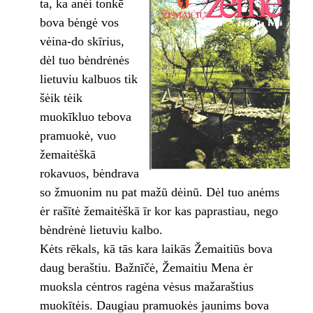
ta, ka anėi tonkē
bova bėngė vos
vėina-do skīrius,
dėl tuo bėndrėnės
lietuviu kalbuos tik
šėik tėik
muokīkluo tebova
pramuokė, vuo
žemaitėškā
rokavuos, bėndrava
so žmuonim nu pat mažū dėinū. Dėl tuo anėms
ėr rašītė žemaitėškā īr kor kas paprastiau, nego
bėndrėnė lietuviu kalbo.
Kėts rēkals, kā tās kara laikās Žemaitiūs bova
daug beraštiu. Bažnīčė, Žemaitiu Mena ėr
muoksla cėntros ragėna vėsus mažaraštius
muokītėis. Daugiau pramuokės jaunims bova