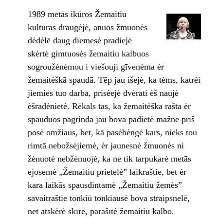
1989 metās ikūros Žemaitiu
kultūras draugėjė, anuos žmuonės
dėdėlē daug diemesė pradiejė
skėrtė gimtuosės žemaitiu kalbuos
sogroužėnėmou i viešouji gīvenėma ėr
žemaitėškā spaudā. Tēp jau išejė, ka tėms, katrėi
jiemies tuo darba, prisėejė dvėrati ėš naujė
ėšradėnietė. Rēkals tas, ka žemaitėška rašta ėr
spauduos pagrindā jau bova padietė mažne prīš
posė omžiaus, bet, kā pasėbėngė kars, nieks tou
rimtā nebožsėjiemė, ėr jaunesnė žmuonės ni
žėnuotė nebžėnuojė, ka ne tik tarpukarė metās
ejosemė „Žemaitiu prietelė” laikraštie, bet ėr
kara laikās spausdintamė „Žemaitiu žemės”
savaitraštie tonkiū tonkiausē bova straipsnelē,
net atskėrė skīrē, parašītė žemaitiu kalbo.