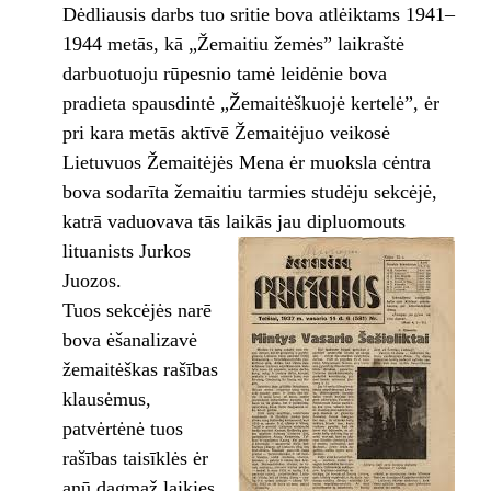
Dėdliausis darbs tuo sritie bova atlėiktams 1941–
1944 metās, kā „Žemaitiu žemės” laikraštė
darbuotuoju rūpesnio tamė leidėnie bova
pradieta spausdintė „Žemaitėškuojė kertelė”, ėr
pri kara metās aktīvē Žemaitėjuo veikosė
Lietuvuos Žemaitėjės Mena ėr muoksla cėntra
bova sodarīta žemaitiu tarmies studėju sekcėjė,
katrā vaduovava tās laikās jau dipluomouts
lituanists Jurkos
Juozos.
Tuos sekcėjės narē
bova ėšanalizavė
žemaitėškas rašības
klausėmus,
patvėrtėnė tuos
rašības taisīklės ėr
anū dagmaž laikies