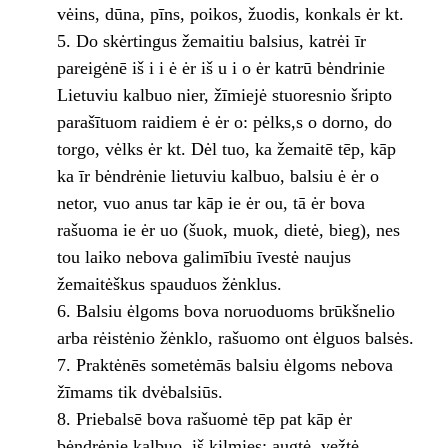
vėins, dūna, pīns, poikos, žuodis, konkals ėr kt.
Do skėrtingus žemaitiu balsius, katrėi īr
pareigėnē iš i i ė ėr iš u i o ėr katrū bėndrinie
Lietuviu kalbuo nier, žīmiejė stuoresnio šripto
parašītuom raidiem ė ėr o: pėlks,s o dorno, do
torgo, vėlks ėr kt. Dėl tuo, ka žemaitē tēp, kāp
ka īr bėndrėnie lietuviu kalbuo, balsiu ė ėr o
netor, vuo anus tar kāp ie ėr ou, tā ėr bova
rašuoma ie ėr uo (šuok, muok, dietė, bieg), nes
tou laiko nebova galimībiu īvestė naujus
žemaitėškus spauduos žėnklus.
Balsiu ėlgoms bova noruoduoms brūkšnelio
arba rėistėnio žėnklo, rašuomo ont ėlguos balsės.
Praktėnēs sometėmās balsiu ėlgoms nebova
žīmams tik dvėbalsiūs.
Priebalsē bova rašuomė tēp pat kāp ėr
bėndrėnie kalbuo ­ iš kilmies: augtė, vežtė,