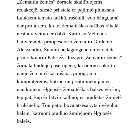
„Žemaitiu žemės” žornala skaitītuojems,
redakcėjē, siestė pri stala ėr pajimtė plunksna.
Lauksem tamstu laiškū, rašėniū, vuo bėngdamė
dar pridiesem, ka tėi žemaitėškas rašības rēkalā
nestuov vėituo ėr dabā. Karto so Vėlniaus
Universiteta pruopesuorio žemaitio Girdenio
Alėksėndra, Šiauliū pedaguogėnė universiteta
pruorektuorio Pabrieža Jūzapo „Žemaitiu žemės”
žornala leidiejē pasėrūpėna, ka būtom sokorta
naujė žemaitėškas rašības pruograma
kompiuterems, katrou nu preitū metu jau ėr
nauduojem ­ ėlguosės žemaitėškas balsės vėršou,
tēp pat, kāp ėr latviu kalbuo, ēr pradietas žīmietė
brūkšnelio. Tou patio bova atsėsakyta dvėgubu
balsiu, katruom pradiuo žīmiejuom ėlguosės
balsės.