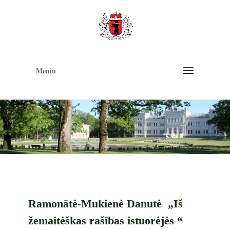
Op
too
Meniu
Ramonātė-Mukienė Danutė „Iš
žemaitėškas rašības istuorėjės “