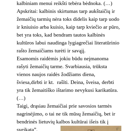
kalbiniam menui reikšti tebėra bėdnoka. (…)
Apskritai: kalbinis skirtumas tarp aukštaičių ir
žemaičių tarmių nėra toks didelis kaip tarp uodo
ir kniuisio arba kuisio, kaip tarp kviečio ar pūro,
bet yra toks, kad bendram tautos kalbinės
kultūros labui naudinga lygiagrečiai literatūrinio
rašto žemaičiams turėti ir savąjį.
Esamomis raidėmis jokiu būdu neįmanoma
rašyti žemaičių tarme. Svarbiausia, trūksta
vienos naujos raidės žodžiams ­diena,
šviesa,dirbti ir kt. ­ rašīti. Deina, šveisa, derbti
yra tik žemaitiško ištarimo nevykusi karikatūra.
(…)
Taigi, drąsiau žemaičiai prie savosios tarmės
nagrinėjimo, o tai ne tik mūsų žemaičių, bet ir
bendrinės lietuvių kalbos kultūrai išeis tik į
sveikatą”.