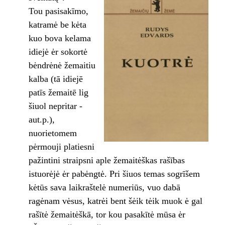
Tou pasisakīmo,
katramė be kėta
kuo bova kelama
idiejė ėr sokortė
bėndrėnė žemaitiu
kalba (tā idiejē
patīs žemaitē lig
šiuol nepritar ­
aut.p.),
nuorietomem
pėrmouji platiesni
pažintini straipsni aple žemaitėškas rašības
istuorėjė ėr pabėngtė. Pri šiuos temas sogrīšem
kėtūs sava laikraštelė numeriūs, vuo dabā
ragėnam vėsus, katrėi bent šėik tėik muok ė gal
rašītė žemaitėškā, tor kou pasakītė mūsa ėr