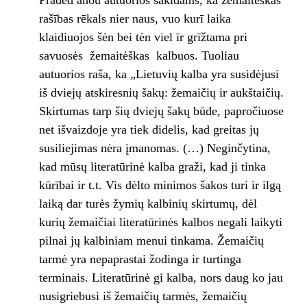
Praded anou autuorios sakīdams, ka žemaitėškas
rašības rēkals nier naus, vuo kurī laika
klaidiuojos šėn bei tėn viel īr grīžtama pri
savuosės ­ žemaitėškas ­ kalbuos. Tuoliau
autuorios raša, ka „Lietuvių kalba yra susidėjusi
iš dviejų atskiresnių šakų: žemaičių ir aukštaičių.
Skirtumas tarp šių dviejų šakų būde, papročiuose
net išvaizdoje yra tiek didelis, kad greitas jų
susiliejimas nėra įmanomas. (…) Neginčytina,
kad mūsų literatūrinė kalba graži, kad ji tinka
kūrībai ir t.t. Vis dėlto minimos šakos turi ir ilgą
laiką dar turės žymių kalbinių skirtumų, dėl
kurių žemaičiai literatūrinės kalbos negali laikyti
pilnai jų kalbiniam menui tinkama. Žemaičių
tarmė yra nepaprastai žodinga ir turtinga
terminais. Literatūrinė gi kalba, nors daug ko jau
nusigriebusi iš žemaičių tarmės, žemaičių