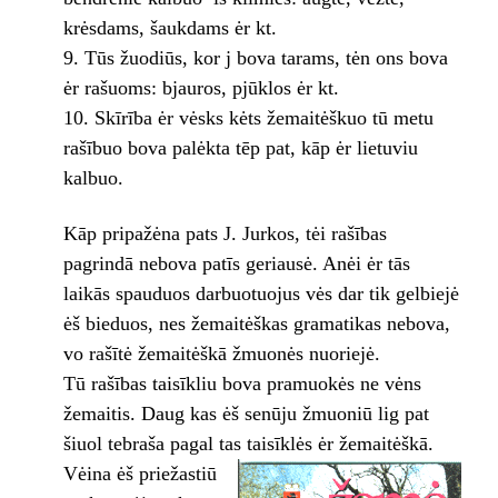
krėsdams, šaukdams ėr kt.
Tūs žuodiūs, kor j bova tarams, tėn ons bova
ėr rašuoms: bjauros, pjūklos ėr kt.
Skīrība ėr vėsks kėts žemaitėškuo tū metu
rašībuo bova palėkta tēp pat, kāp ėr lietuviu
kalbuo.
Kāp pripažėna pats J. Jurkos, tėi rašības
pagrindā nebova patīs geriausė. Anėi ėr tās
laikās spauduos darbuotuojus vės dar tik gelbiejė
ėš bieduos, nes žemaitėškas gramatikas nebova,
vo rašītė žemaitėškā žmuonės nuoriejė.
Tū rašības taisīkliu bova pramuokės ne vėns
žemaitis. Daug kas ėš senūju žmuoniū lig pat
šiuol tebraša pagal tas
taisīklės ėr žemaitėškā.
Vėina ėš priežastiū