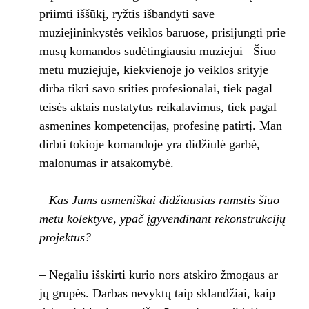
priimti iššūkį, ryžtis išbandyti save
muziejininkystės veiklos baruose, prisijungti prie
mūsų komandos sudėtingiausiu muziejui Šiuo
metu muziejuje, kiekvienoje jo veiklos srityje
dirba tikri savo srities profesionalai, tiek pagal
teisės aktais nustatytus reikalavimus, tiek pagal
asmenines kompetencijas, profesinę patirtį. Man
dirbti tokioje komandoje yra didžiulė garbė,
malonumas ir atsakomybė.
– Kas Jums asmeniškai didžiausias ramstis šiuo
metu kolektyve, ypač įgyvendinant rekonstrukcijų
projektus?
– Negaliu išskirti kurio nors atskiro žmogaus ar
jų grupės. Darbas nevyktų taip sklandžiai, kaip