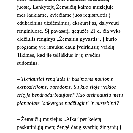
juostą. Lankytojų Žemaičių kaimo muziejuje
mes laukiame, kviečiame juos registruotis į
edukacinius užsiėmimus, ekskursijas, dalyvauti
renginiuose. Šį pavasarį, gegužės 21 d. čia vyks
didžiulis renginys „Žemaitiu gyvastis“, į kurio
programą yra įtraukta daug įvairiausių veiklų.
Tikimės, kad jie telšiškius ir jų svečius
sudomins.
– Tikriausiai rengiatės ir būsimoms naujoms
ekspozicijoms, parodoms. Su kuo šioje veiklos
srityje bendradarbiaujate? Kuo artimiausiu metu
planuojate lankytojus nudžiuginti ir nustebinti?
– Žemaičių muziejus „Alka“ per keletą
paskutiniųjų metų žengė daug svarbių žingsnių į