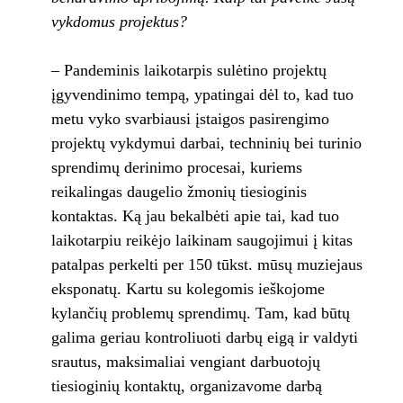
vykdomus projektus?
– Pandeminis laikotarpis sulėtino projektų
įgyvendinimo tempą, ypatingai dėl to, kad tuo
metu vyko svarbiausi įstaigos pasirengimo
projektų vykdymui darbai, techninių bei turinio
sprendimų derinimo procesai, kuriems
reikalingas daugelio žmonių tiesioginis
kontaktas. Ką jau bekalbėti apie tai, kad tuo
laikotarpiu reikėjo laikinam saugojimui į kitas
patalpas perkelti per 150 tūkst. mūsų muziejaus
eksponatų. Kartu su kolegomis ieškojome
kylančių problemų sprendimų. Tam, kad būtų
galima geriau kontroliuoti darbų eigą ir valdyti
srautus, maksimaliai vengiant darbuotojų
tiesioginių kontaktų, organizavome darbą