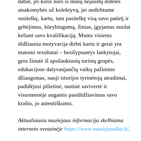
dabar, jei kuris nors iš mūsų nejaustų didelės
atsakomybės už kolektyvą, jei nedirbtume
susitelkę, kartu, tam pasitelkę visą savo patirtį ir
gebėjimus, kūrybingumą, žinias, įgyjamas nuolat
keliant savo kvalifikaciją. Mums visiems
didžiausia motyvacija dirbti kartu ir gerai yra
matomi rezultatai – besišypsantys lankytojai,
gera žinutė iš apsilankiusių turistų grupės,
edukacijose dalyvaujančių vaikų pažinimo
džiaugsmas, nauji istorijos tyrinėtojų atradimai,
padidėjusi pilietinė, tautinė savivertė ir
visuomenėje augantis pasididžiavimas savo
kraštu, jo autentiškumu.
Aktualiausia muziejaus informacija skelbiama
interneto svetainėje
https://www.muziejusalka.lt/
.