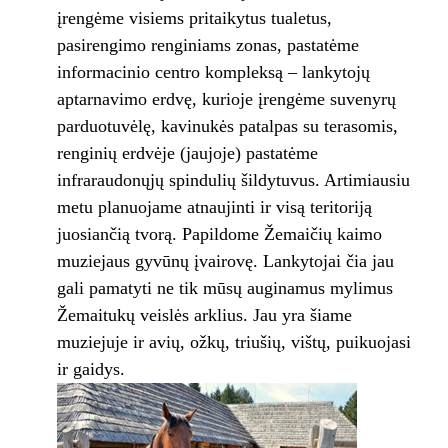
įrengėme visiems pritaikytus tualetus,
pasirengimo renginiams zonas, pastatėme
informacinio centro kompleksą – lankytojų
aptarnavimo erdvę, kurioje įrengėme suvenyrų
parduotuvėlę, kavinukės patalpas su terasomis,
renginių erdvėje (jaujoje) pastatėme
infraraudonųjų spindulių šildytuvus. Artimiausiu
metu planuojame atnaujinti ir visą teritoriją
juosiančią tvorą. Papildome Žemaičių kaimo
muziejaus gyvūnų įvairovę. Lankytojai čia jau
gali pamatyti ne tik mūsų auginamus mylimus
Žemaitukų veislės arklius. Jau yra šiame
muziejuje ir avių, ožkų, triušių, vištų, puikuojasi
ir gaidys.