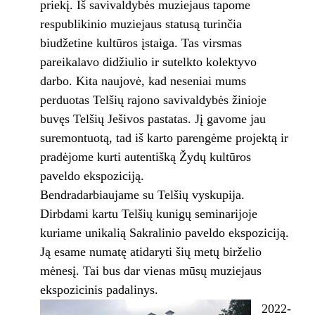
priekį. Iš savivaldybės muziejaus tapome
respublikinio muziejaus statusą turinčia
biudžetine kultūros įstaiga. Tas virsmas
pareikalavo didžiulio ir sutelkto kolektyvo
darbo. Kita naujovė, kad neseniai mums
perduotas Telšių rajono savivaldybės žinioje
buvęs Telšių Ješivos pastatas. Jį gavome jau
suremontuotą, tad iš karto parengėme projektą ir
pradėjome kurti autentišką Žydų kultūros
paveldo ekspoziciją.
Bendradarbiaujame su Telšių vyskupija.
Dirbdami kartu Telšių kunigų seminarijoje
kuriame unikalią Sakralinio paveldo ekspoziciją.
Ją esame numatę atidaryti šių metų birželio
mėnesį. Tai bus dar vienas mūsų muziejaus
ekspozicinis padalinys.
2022-