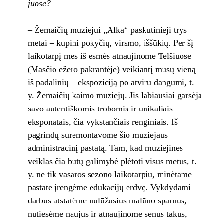
juose?
– Žemaičių muziejui „Alka“ paskutinieji trys
metai – kupini pokyčių, virsmo, iššūkių. Per šį
laikotarpį mes iš esmės atnaujinome Telšiuose
(Masčio ežero pakrantėje) veikiantį mūsų vieną
iš padalinių – ekspoziciją po atviru dangumi, t.
y. Žemaičių kaimo muziejų. Jis labiausiai garsėja
savo autentiškomis trobomis ir unikaliais
eksponatais, čia vykstančiais renginiais. Iš
pagrindų suremontavome šio muziejaus
administracinį pastatą. Tam, kad muziejines
veiklas čia būtų galimybė plėtoti visus metus, t.
y. ne tik vasaros sezono laikotarpiu, minėtame
pastate įrengėme edukacijų erdvę. Vykdydami
darbus atstatėme nulūžusius malūno sparnus,
nutiesėme naujus ir atnaujinome senus takus,