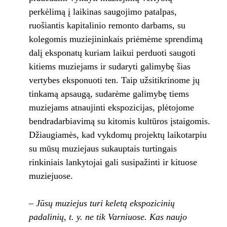
perkėlimą į laikinas saugojimo patalpas,
ruošiantis kapitalinio remonto darbams, su
kolegomis muziejininkais priėmėme sprendimą
dalį eksponatų kuriam laikui perduoti saugoti
kitiems muziejams ir sudaryti galimybę šias
vertybes eksponuoti ten. Taip užsitikrinome jų
tinkamą apsaugą, sudarėme galimybę tiems
muziejams atnaujinti ekspozicijas, plėtojome
bendradarbiavimą su kitomis kultūros įstaigomis.
Džiaugiamės, kad vykdomų projektų laikotarpiu
su mūsų muziejaus sukauptais turtingais
rinkiniais lankytojai gali susipažinti ir kituose
muziejuose.
– Jūsų muziejus turi keletą ekspozicinių
padalinių, t. y. ne tik Varniuose. Kas naujo