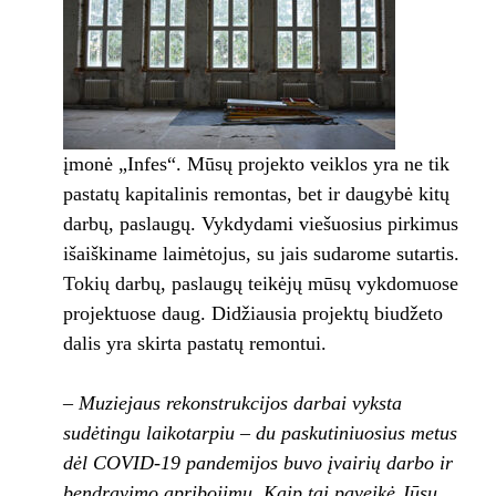
įmonė „Infes“. Mūsų projekto veiklos yra ne tik
pastatų kapitalinis remontas, bet ir daugybė kitų
darbų, paslaugų. Vykdydami viešuosius pirkimus
išaiškiname laimėtojus, su jais sudarome sutartis.
Tokių darbų, paslaugų teikėjų mūsų vykdomuose
projektuose daug. Didžiausia projektų biudžeto
dalis yra skirta pastatų remontui.
– Muziejaus rekonstrukcijos darbai vyksta
sudėtingu laikotarpiu – du paskutiniuosius metus
dėl COVID-19 pandemijos buvo įvairių darbo ir
bendravimo apribojimų. Kaip tai paveikė Jūsų