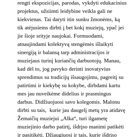
rengti ekspozicijas, parodas, vykdyti edukacinius
projektus, užsiimti leidybine veikla gali ne
kiekvienas. Tai daryti itin sunku žmonėms, ką
tik atėjusiems dirbti į bet kokį muziejų, ypač jei
jie šioje srityje naujokai. Formuodami,
atnaujindami kolektyvą stengėmės išlaikyti
sinergiją ir balansą tarp administracijos ir
muziejaus turinį kuriančių darbuotojų. Manau,
kad dėl to, jog pavyko derinti inovatyvius
sprendimus su tradicijų išsaugojimu, pagreitį su
patirtimi ir kiekybę su kokybe, dirbdami kartu
mes jau nuveikėme didelius ir prasmingus
darbus. Didžiuojuosi savo kolegomis. Malonu
dirbti su tais, kurie jau daugelį metų yra atidavę
Žemaičių muziejui „Alka“, turi ilgametę
muziejinio darbo patirtį, išdrįso manimi patikėti
ir pasitikėti. Džiaugiuosi ir tais, kurie išdrįso