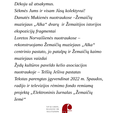
Dėkoju už atsakymus.
Sėkmės Jums ir visam Jūsų kolektyvui!
Danutės Mukienės nuotraukose –Žemaičių
muziejaus „Alka“ dvarų ir Žemaitijos istorijos
ekspozicijų fragmentai
Loretos Norvaišienės nuotraukose –
rekonstruojamo Žemaičių muziejaus „Alka“
centrinio pastato, jo patalpų ir Žemaičių kaimo
muziejaus vaizdai
Žydų kultūros paveldo kelio asociacijos
nuotraukoje – Telšių Ješiva pastatas
Tekstas parengtas įgyvendinat 2022 m. Spaudos,
radijo ir televizijos rėmimo fondo remiamą
projektą „Elektroninis žurnalas „Žemaičių
žemė“