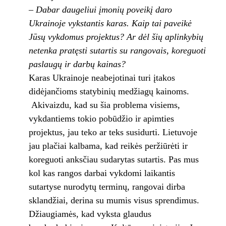
– Dabar daugeliui įmonių poveikį daro
Ukrainoje vykstantis karas. Kaip tai paveikė
Jūsų vykdomus projektus? Ar dėl šių aplinkybių
netenka pratęsti sutartis su rangovais, koreguoti
paslaugų ir darbų kainas?
Karas Ukrainoje neabejotinai turi įtakos
didėjančioms statybinių medžiagų kainoms.
Akivaizdu, kad su šia problema visiems,
vykdantiems tokio pobūdžio ir apimties
projektus, jau teko ar teks susidurti. Lietuvoje
jau plačiai kalbama, kad reikės peržiūrėti ir
koreguoti anksčiau sudarytas sutartis. Pas mus
kol kas rangos darbai vykdomi laikantis
sutartyse nurodytų terminų, rangovai dirba
sklandžiai, derina su mumis visus sprendimus.
Džiaugiamės, kad vyksta glaudus