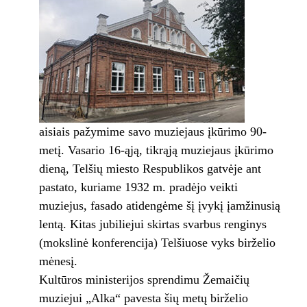
aisiais pažymime savo muziejaus įkūrimo 90-
metį. Vasario 16-ąją, tikrąją muziejaus įkūrimo
dieną, Telšių miesto Respublikos gatvėje ant
pastato, kuriame 1932 m. pradėjo veikti
muziejus, fasado atidengėme šį įvykį įamžinusią
lentą. Kitas jubiliejui skirtas svarbus renginys
(mokslinė konferencija) Telšiuose vyks birželio
mėnesį.
Kultūros ministerijos sprendimu Žemaičių
muziejui „Alka“ pavesta šių metų birželio