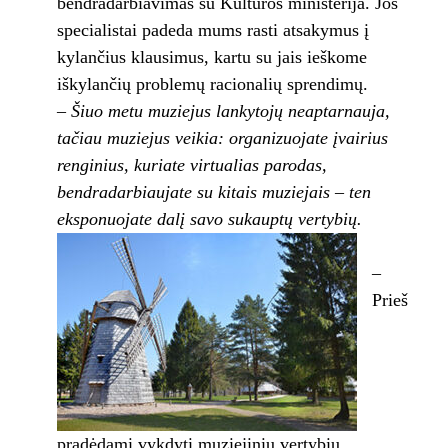
bendradarbiavimas su Kultūros ministerija. Jos
specialistai padeda mums rasti atsakymus į
kylančius klausimus, kartu su jais ieškome
iškylančių problemų racionalių sprendimų.
– Šiuo metu muziejus lankytojų neaptarnauja,
tačiau muziejus veikia: organizuojate įvairius
renginius, kuriate virtualias parodas,
bendradarbiaujate su kitais muziejais – ten
eksponuojate dalį savo sukauptų vertybių.
–
Prieš
pradėdami vykdyti muziejinių vertybių