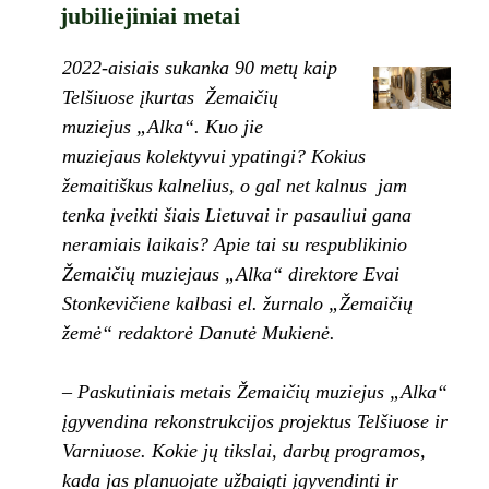
jubiliejiniai metai
2022-aisiais sukanka 90 metų kaip
Telšiuose įkurtas Žemaičių
muziejus „Alka“. Kuo jie
muziejaus kolektyvui ypatingi? Kokius
žemaitiškus kalnelius, o gal net kalnus jam
tenka įveikti šiais Lietuvai ir pasauliui gana
neramiais laikais? Apie tai su respublikinio
Žemaičių muziejaus „Alka“ direktore Evai
Stonkevičiene kalbasi el. žurnalo „Žemaičių
žemė“ redaktorė Danutė Mukienė.
– Paskutiniais metais Žemaičių muziejus „Alka“
įgyvendina rekonstrukcijos projektus Telšiuose ir
Varniuose. Kokie jų tikslai, darbų programos,
kada jas planuojate užbaigti įgyvendinti ir