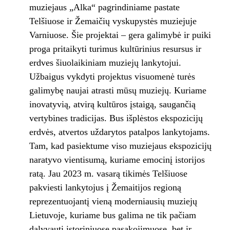
muziejaus „Alka“ pagrindiniame pastate
Telšiuose ir Žemaičių vyskupystės muziejuje
Varniuose. Šie projektai – gera galimybė ir puiki
proga pritaikyti turimus kultūrinius resursus ir
erdves šiuolaikiniam muziejų lankytojui.
Užbaigus vykdyti projektus visuomenė turės
galimybę naujai atrasti mūsų muziejų. Kuriame
inovatyvią, atvirą kultūros įstaigą, saugančią
vertybines tradicijas. Bus išplėstos ekspozicijų
erdvės, atvertos uždarytos patalpos lankytojams.
Tam, kad pasiektume viso muziejaus ekspozicijų
naratyvo vientisumą, kuriame emocinį istorijos
ratą. Jau 2023 m. vasarą tikimės Telšiuose
pakviesti lankytojus į Žemaitijos regioną
reprezentuojantį vieną moderniausių muziejų
Lietuvoje, kuriame bus galima ne tik pačiam
dalyvauti istoriniuose pasakojimuose, bet ir