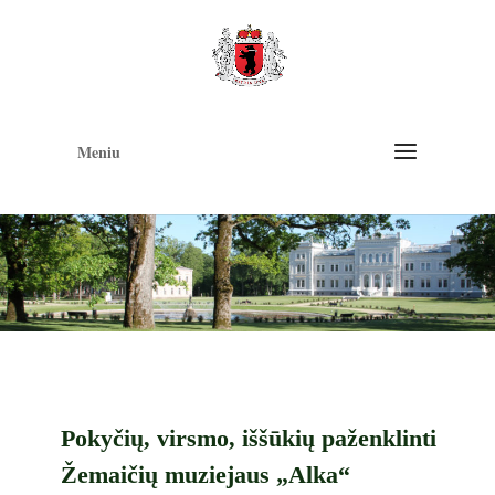
Op
too
Meniu
Pokyčių, virsmo, iššūkių paženklinti
Žemaičių muziejaus „Alka“