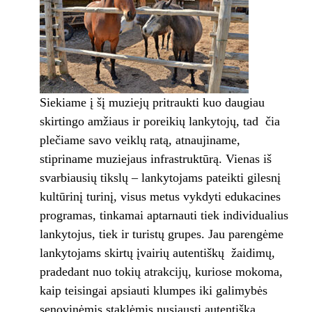
Siekiame į šį muziejų pritraukti kuo daugiau
skirtingo amžiaus ir poreikių lankytojų, tad čia
plečiame savo veiklų ratą, atnaujiname,
stipriname muziejaus infrastruktūrą. Vienas iš
svarbiausių tikslų – lankytojams pateikti gilesnį
kultūrinį turinį, visus metus vykdyti edukacines
programas, tinkamai aptarnauti tiek individualius
lankytojus, tiek ir turistų grupes. Jau parengėme
lankytojams skirtų įvairių autentiškų žaidimų,
pradedant nuo tokių atrakcijų, kuriose mokoma,
kaip teisingai apsiauti klumpes iki galimybės
senovinėmis staklėmis nusiausti autentišką