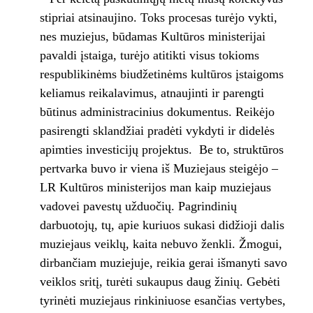
stipriai atsinaujino. Toks procesas turėjo vykti,
nes muziejus, būdamas Kultūros ministerijai
pavaldi įstaiga, turėjo atitikti visus tokioms
respublikinėms biudžetinėms kultūros įstaigoms
keliamus reikalavimus, atnaujinti ir parengti
būtinus administracinius dokumentus. Reikėjo
pasirengti sklandžiai pradėti vykdyti ir didelės
apimties investicijų projektus. Be to, struktūros
pertvarka buvo ir viena iš Muziejaus steigėjo –
LR Kultūros ministerijos man kaip muziejaus
vadovei pavestų užduočių. Pagrindinių
darbuotojų, tų, apie kuriuos sukasi didžioji dalis
muziejaus veiklų, kaita nebuvo ženkli. Žmogui,
dirbančiam muziejuje, reikia gerai išmanyti savo
veiklos sritį, turėti sukaupus daug žinių. Gebėti
tyrinėti muziejaus rinkiniuose esančias vertybes,