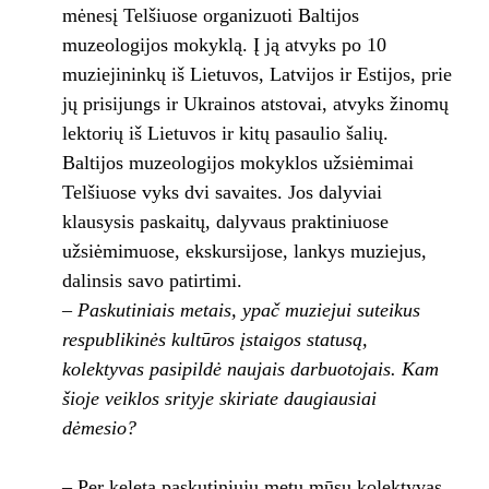
mėnesį Telšiuose organizuoti Baltijos
muzeologijos mokyklą. Į ją atvyks po 10
muziejininkų iš Lietuvos, Latvijos ir Estijos, prie
jų prisijungs ir Ukrainos atstovai, atvyks žinomų
lektorių iš Lietuvos ir kitų pasaulio šalių.
Baltijos muzeologijos mokyklos užsiėmimai
Telšiuose vyks dvi savaites. Jos dalyviai
klausysis paskaitų, dalyvaus praktiniuose
užsiėmimuose, ekskursijose, lankys muziejus,
dalinsis savo patirtimi.
– Paskutiniais metais, ypač muziejui suteikus
respublikinės kultūros įstaigos statusą,
kolektyvas pasipildė naujais darbuotojais. Kam
šioje veiklos srityje skiriate daugiausiai
dėmesio?
– Per keletą paskutiniųjų metų mūsų kolektyvas