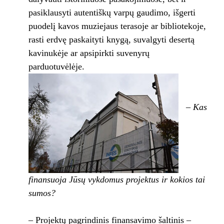
pasiklausyti autentiškų varpų gaudimo, išgerti
puodelį kavos muziejaus terasoje ar bibliotekoje,
rasti erdvę paskaityti knygą, suvalgyti desertą
kavinukėje ar apsipirkti suvenyrų
parduotuvėlėje.
– Kas
finansuoja Jūsų vykdomus projektus ir kokios tai
sumos?
– Projektų pagrindinis finansavimo šaltinis –