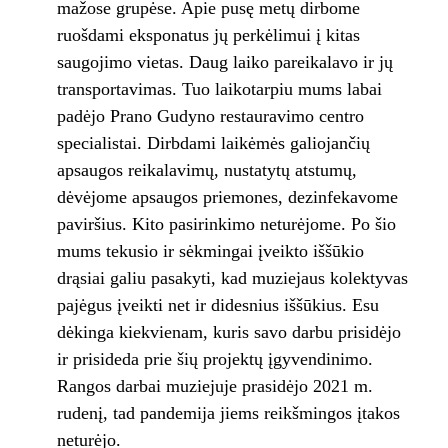
mažose grupėse. Apie pusę metų dirbome
ruošdami eksponatus jų perkėlimui į kitas
saugojimo vietas. Daug laiko pareikalavo ir jų
transportavimas. Tuo laikotarpiu mums labai
padėjo Prano Gudyno restauravimo centro
specialistai. Dirbdami laikėmės galiojančių
apsaugos reikalavimų, nustatytų atstumų,
dėvėjome apsaugos priemones, dezinfekavome
paviršius. Kito pasirinkimo neturėjome. Po šio
mums tekusio ir sėkmingai įveikto iššūkio
drąsiai galiu pasakyti, kad muziejaus kolektyvas
pajėgus įveikti net ir didesnius iššūkius. Esu
dėkinga kiekvienam, kuris savo darbu prisidėjo
ir prisideda prie šių projektų įgyvendinimo.
Rangos darbai muziejuje prasidėjo 2021 m.
rudenį, tad pandemija jiems reikšmingos įtakos
neturėjo.