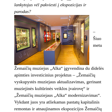
lankytojus vėl pakviesti į ekspozicijas ir
parodas?
–
Šiuo
metu
Žemaičių muziejus „Alka“ įgyvendina du didelės
apimties investicinius projektus – „Žemaičių
vyskupystės muziejaus aktualizavimas, gerinant
muziejinės kultūrinės veiklos įvairovę“ ir
„Žemaičių muziejaus „Alka“ modernizavimas“.
Vykdant juos yra atliekamas pastatų kapitalinis
remontas ir atnaujinamos ekspozicijos Žemaičių