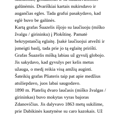
galūnėmis. Dvariškiai kartais nukirsdavo ir
augančias egles. Tada grafui pasakydavo, kad
eglė buvo be galūnės.
Kartą grafas Šuazelis išjojo su laučiuoju (miško
žvalgu / girininku) į Plokštinę. Pamatė
bekrypstančią eglaitę. Įsakė laučiuojui atvežti ir
įsmeigti baslį, tada prie jo tą eglaitę pririšti.
Grafas Šuazelis mišką labiau už gyvulį globojo.
Jis sakydavo, kad gyvulys per kelis metus
užauga, o medį reikia visą amžių auginti.
Šateikių grafas Pliateris taip pat apie medžius
atsiliepdavo, juos labai saugodavo.
1890 m. Platelių dvaro laučasis (miško žvalgas /
girininkas) buvo mokytas vyras bajoras
Zdanovičius. Jis dalyvavo 1863 metų sukilime,
prie Dabikinės kautynėse su caro kazokais. Už