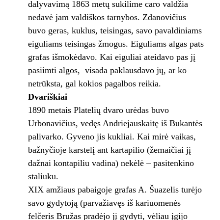
dalyvavimą 1863 metų sukilime caro valdžia
nedavė jam valdiškos tarnybos. Zdanovičius
buvo geras, kuklus, teisingas, savo pavaldiniams
eiguliams teisingas žmogus. Eiguliams algas pats
grafas išmokėdavo. Kai eiguliai ateidavo pas jį
pasiimti algos, visada paklausdavo jų, ar ko
netrūksta, gal kokios pagalbos reikia.
Dvariškiai
1890 metais Platelių dvaro urėdas buvo
Urbonavičius, vedęs Andriejauskaitę iš Bukantės
palivarko. Gyveno jis kukliai. Kai mirė vaikas,
bažnyčioje karstelį ant kartapilio (žemaičiai jį
dažnai kontapiliu vadina) nekėlė – pasitenkino
staliuku.
XIX amžiaus pabaigoje grafas A. Šuazelis turėjo
savo gydytoją (parvažiavęs iš kariuomenės
felčeris Bružas pradėjo jį gydyti, vėliau įgijo