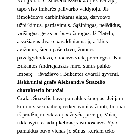
Kai grafas A. Šuazelis išvažiavo į Prancūziją,
tapo viso Imbarės palivarko valdytoju. Jis
išmokėdavo darbininkams algas, darydavo
užpirkimus, pardavimus. Sąžiningas, neišdidus,
vaišingas, geras tai buvo žmogus. Iš Platelių
atvažiavus dvaro pavaldiniams, jų arklius
avižomis, šienu pašerdavo, žmones
pavalgydindavo, duodavo vietą permiegoti. Kai
Bukantės Andriejauskis mirė, sūnus paliko
Imbarę – išvažiavo į Bukantės dvarelį gyventi.
Išskirtiniai grafo Aleksandro Šuazelio
charakterio bruožai
Grafas Šuazelis buvo pamaldus žmogus. Jei jam
kur nors sekmadienį reikėdavo išvažiuoti, būtinai
iš pradžių nueidavo į bažnyčią pirmųjų Mišių
išklausyti, o tada į kelionę susiruošdavo. Ypač
pamaldus buvo vienas jo sūnus, kuriam teko