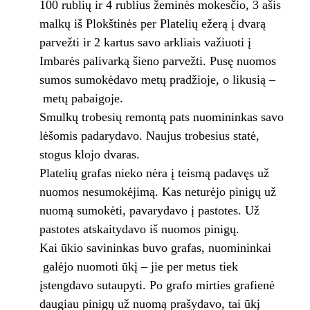
100 rublių ir 4 rublius žeminės mokesčio, 3 ašis
malkų iš Plokštinės per Platelių ežerą į dvarą
parvežti ir 2 kartus savo arkliais važiuoti į
Imbarės palivarką šieno parvežti. Pusę nuomos
sumos sumokėdavo metų pradžioje, o likusią –
metų pabaigoje.
Smulkų trobesių remontą pats nuomininkas savo
lėšomis padarydavo. Naujus trobesius statė,
stogus klojo dvaras.
Platelių grafas nieko nėra į teismą padavęs už
nuomos nesumokėjimą. Kas neturėjo pinigų už
nuomą sumokėti, pavarydavo į pastotes. Už
pastotes atskaitydavo iš nuomos pinigų.
Kai ūkio savininkas buvo grafas, nuomininkai
galėjo nuomoti ūkį – jie per metus tiek
įstengdavo sutaupyti. Po grafo mirties grafienė
daugiau pinigų už nuomą prašydavo, tai ūkį