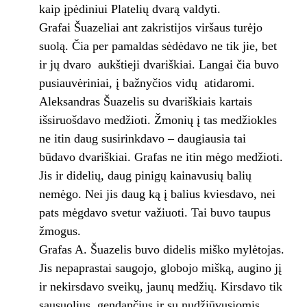
kaip įpėdiniui Platelių dvarą valdyti.
Grafai Šuazeliai ant zakristijos viršaus turėjo
suolą. Čia per pamaldas sėdėdavo ne tik jie, bet
ir jų dvaro aukštieji dvariškiai. Langai čia buvo
pusiauvėriniai, į bažnyčios vidų atidaromi.
Aleksandras Šuazelis su dvariškiais kartais
išsiruošdavo medžioti. Žmonių į tas medžiokles
ne itin daug susirinkdavo – daugiausia tai
būdavo dvariškiai. Grafas ne itin mėgo medžioti.
Jis ir didelių, daug pinigų kainavusių balių
nemėgo. Nei jis daug ką į balius kviesdavo, nei
pats mėgdavo svetur važiuoti. Tai buvo taupus
žmogus.
Grafas A. Šuazelis buvo didelis miško mylėtojas.
Jis nepaprastai saugojo, globojo mišką, augino jį
ir nekirsdavo sveikų, jaunų medžių. Kirsdavo tik
sausuolius, gendančius ir su nudžiūvusiomis