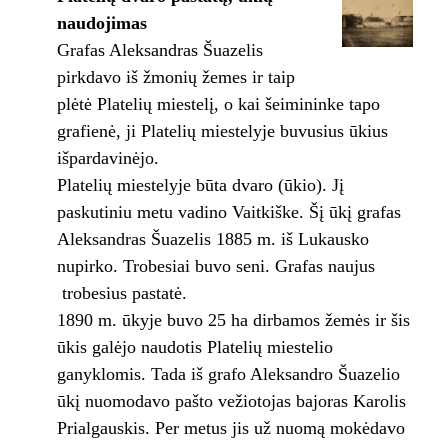
naudojimas
Grafas Aleksandras Šuazelis
pirkdavo iš žmonių žemes ir taip
plėtė Platelių miestelį, o kai šeimininke tapo
grafienė, ji Platelių miestelyje buvusius ūkius
išpardavinėjo.
Platelių miestelyje būta dvaro (ūkio). Jį
paskutiniu metu vadino Vaitkiške. Šį ūkį grafas
Aleksandras Šuazelis 1885 m. iš Lukausko
nupirko. Trobesiai buvo seni. Grafas naujus
trobesius pastatė.
1890 m. ūkyje buvo 25 ha dirbamos žemės ir šis
ūkis galėjo naudotis Platelių miestelio
ganyklomis. Tada iš grafo Aleksandro Šuazelio
ūkį nuomodavo pašto vežiotojas bajoras Karolis
Prialgauskis. Per metus jis už nuomą mokėdavo