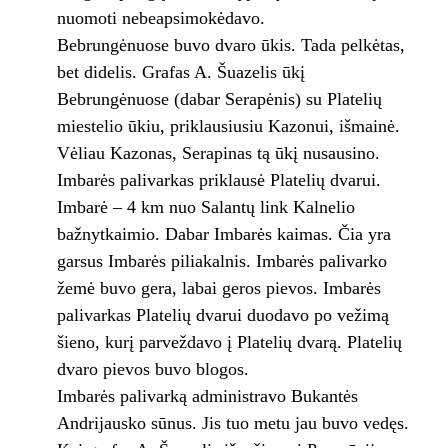
nuomoti nebeapsimokėdavo.
Bebrungėnuose buvo dvaro ūkis. Tada pelkėtas,
bet didelis. Grafas A. Šuazelis ūkį
Bebrungėnuose (dabar Serapėnis) su Platelių
miestelio ūkiu, priklausiusiu Kazonui, išmainė.
Vėliau Kazonas, Serapinas tą ūkį nusausino.
Imbarės palivarkas priklausė Platelių dvarui.
Imbarė – 4 km nuo Salantų link Kalnelio
bažnytkaimio. Dabar Imbarės kaimas. Čia yra
garsus Imbarės piliakalnis. Imbarės palivarko
žemė buvo gera, labai geros pievos. Imbarės
palivarkas Platelių dvarui duodavo po vežimą
šieno, kurį parveždavo į Platelių dvarą. Platelių
dvaro pievos buvo blogos.
Imbarės palivarką administravo Bukantės
Andrijausko sūnus. Jis tuo metu jau buvo vedęs.