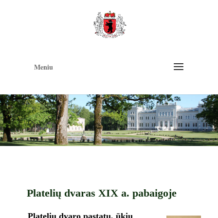
Op
too
Meniu
Platelių dvaras XIX a. pabaigoje
Platelių dvaro pastatų, ūkių