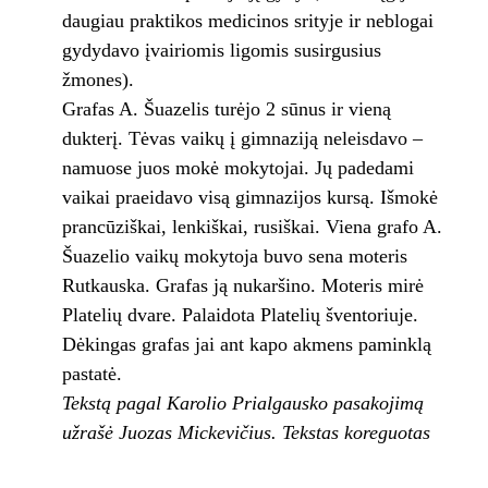
daugiau praktikos medicinos srityje ir neblogai
gydydavo įvairiomis ligomis susirgusius
žmones).
Grafas A. Šuazelis turėjo 2 sūnus ir vieną
dukterį. Tėvas vaikų į gimnaziją neleisdavo –
namuose juos mokė mokytojai. Jų padedami
vaikai praeidavo visą gimnazijos kursą. Išmokė
prancūziškai, lenkiškai, rusiškai. Viena grafo A.
Šuazelio vaikų mokytoja buvo sena moteris
Rutkauska. Grafas ją nukaršino. Moteris mirė
Platelių dvare. Palaidota Platelių šventoriuje.
Dėkingas grafas jai ant kapo akmens paminklą
pastatė.
Tekstą pagal Karolio Prialgausko pasakojimą
užrašė Juozas Mickevičius. Tekstas koreguotas