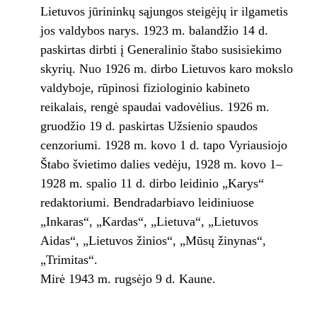
Lietuvos jūrininkų sąjungos steigėjų ir ilgametis
jos valdybos narys. 1923 m. balandžio 14 d.
paskirtas dirbti į Generalinio štabo susisiekimo
skyrių. Nuo 1926 m. dirbo Lietuvos karo mokslo
valdyboje, rūpinosi fiziologinio kabineto
reikalais, rengė spaudai vadovėlius. 1926 m.
gruodžio 19 d. paskirtas Užsienio spaudos
cenzoriumi. 1928 m. kovo 1 d. tapo Vyriausiojo
Štabo švietimo dalies vedėju, 1928 m. kovo 1–
1928 m. spalio 11 d. dirbo leidinio „Karys“
redaktoriumi. Bendradarbiavo leidiniuose
„Inkaras“, „Kardas“, „Lietuva“, „Lietuvos
Aidas“, „Lietuvos žinios“, „Mūsų žinynas“,
„Trimitas“.
Mirė 1943 m. rugsėjo 9 d. Kaune.