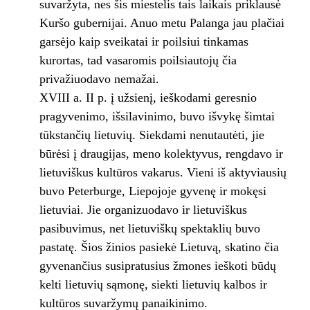
suvaržyta, nes šis miestelis tais laikais priklausė
Kuršo gubernijai. Anuo metu Palanga jau plačiai
garsėjo kaip sveikatai ir poilsiui tinkamas
kurortas, tad vasaromis poilsiautojų čia
privažiuodavo nemažai.
XVIII a. II p. į užsienį, ieškodami geresnio
pragyvenimo, išsilavinimo, buvo išvykę šimtai
tūkstančių lietuvių. Siekdami nenutautėti, jie
būrėsi į draugijas, meno kolektyvus, rengdavo ir
lietuviškus kultūros vakarus. Vieni iš aktyviausių
buvo Peterburge, Liepojoje gyvenę ir mokęsi
lietuviai. Jie organizuodavo ir lietuviškus
pasibuvimus, net lietuviškų spektaklių buvo
pastatę. Šios žinios pasiekė Lietuvą, skatino čia
gyvenančius susipratusius žmones ieškoti būdų
kelti lietuvių sąmonę, siekti lietuvių kalbos ir
kultūros suvaržymų panaikinimo.