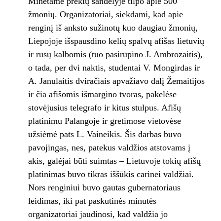
Minėtame prekių sandėlyje tilpo apie 500
žmonių. Organizatoriai, siekdami, kad apie
renginį iš anksto sužinotų kuo daugiau žmonių,
Liepojoje išspausdino kelių spalvų afišas lietuvių
ir rusų kalbomis (tuo pasirūpino J. Ambrozaitis),
o tada, per dvi naktis, studentai V. Mongirdas ir
A. Janulaitis dviračiais apvažiavo dalį Žemaitijos
ir čia afišomis išmargino tvoras, pakelėse
stovėjusius telegrafo ir kitus stulpus. Afišų
platinimu Palangoje ir gretimose vietovėse
užsiėmė pats L. Vaineikis. Šis darbas buvo
pavojingas, nes, patekus valdžios atstovams į
akis, galėjai būti suimtas – Lietuvoje tokių afišų
platinimas buvo tikras iššūkis carinei valdžiai.
Nors renginiui buvo gautas gubernatoriaus
leidimas, iki pat paskutinės minutės
organizatoriai jaudinosi, kad valdžia jo