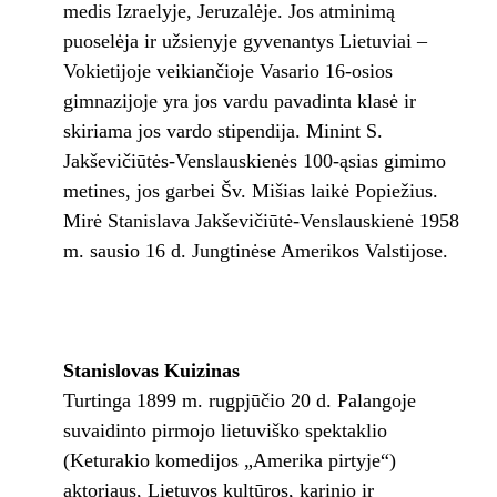
medis Izraelyje, Jeruzalėje. Jos atminimą
puoselėja ir užsienyje gyvenantys Lietuviai –
Vokietijoje veikiančioje Vasario 16-osios
gimnazijoje yra jos vardu pavadinta klasė ir
skiriama jos vardo stipendija. Minint S.
Jakševičiūtės-Venslauskienės 100-ąsias gimimo
metines, jos garbei Šv. Mišias laikė Popiežius.
Mirė Stanislava Jakševičiūtė-Venslauskienė 1958
m. sausio 16 d. Jungtinėse Amerikos Valstijose.
Stanislovas Kuizinas
Turtinga 1899 m. rugpjūčio 20 d. Palangoje
suvaidinto pirmojo lietuviško spektaklio
(Keturakio komedijos „Amerika pirtyje“)
aktoriaus, Lietuvos kultūros, karinio ir