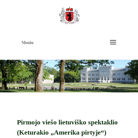
Op
too
Meniu
Pirmojo viešo lietuviško spektaklio
(Keturakio „Amerika pirtyje“)