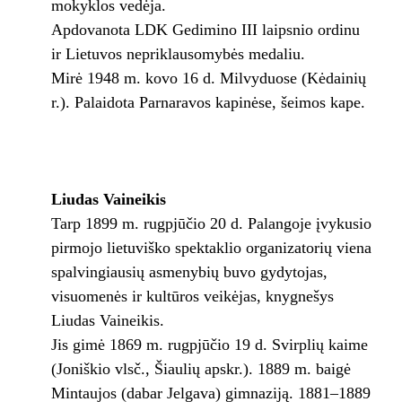
mokyklos vedėja.
Apdovanota LDK Gedimino III laipsnio ordinu
ir Lietuvos nepriklausomybės medaliu.
Mirė 1948 m. kovo 16 d. Milvyduose (Kėdainių
r.). Palaidota Parnaravos kapinėse, šeimos kape.
Liudas Vaineikis
Tarp 1899 m. rugpjūčio 20 d. Palangoje įvykusio
pirmojo lietuviško spektaklio organizatorių viena
spalvingiausių asmenybių buvo gydytojas,
visuomenės ir kultūros veikėjas, knygnešys
Liudas Vaineikis.
Jis gimė 1869 m. rugpjūčio 19 d. Svirplių kaime
(Joniškio vlsč., Šiaulių apskr.). 1889 m. baigė
Mintaujos (dabar Jelgava) gimnaziją. 1881–1889