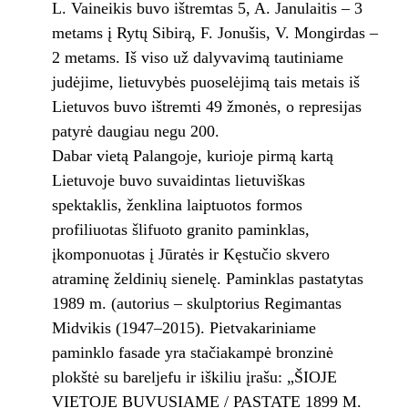
L. Vaineikis buvo ištremtas 5, A. Janulaitis – 3
metams į Rytų Sibirą, F. Jonušis, V. Mongirdas –
2 metams. Iš viso už dalyvavimą tautiniame
judėjime, lietuvybės puoselėjimą tais metais iš
Lietuvos buvo ištremti 49 žmonės, o represijas
patyrė daugiau negu 200.
Dabar vietą Palangoje, kurioje pirmą kartą
Lietuvoje buvo suvaidintas lietuviškas
spektaklis, ženklina laiptuotos formos
profiliuotas šlifuoto granito paminklas,
įkomponuotas į Jūratės ir Kęstučio skvero
atraminę želdinių sienelę. Paminklas pastatytas
1989 m. (autorius – skulptorius Regimantas
Midvikis (1947–2015). Pietvakariniame
paminklo fasade yra stačiakampė bronzinė
plokštė su bareljefu ir iškiliu įrašu: „ŠIOJE
VIETOJE BUVUSIAME / PASTATE 1899 M.