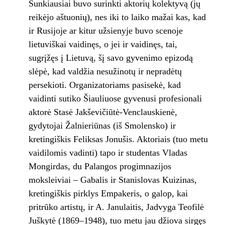
Sunkiausiai buvo surinkti aktorių kolektyvą (jų
reikėjo aštuonių), nes iki to laiko mažai kas, kad
ir Rusijoje ar kitur užsienyje buvo scenoje
lietuviškai vaidinęs, o jei ir vaidinęs, tai,
sugrįžęs į Lietuvą, šį savo gyvenimo epizodą
slėpė, kad valdžia nesužinotų ir nepradėtų
persekioti. Organizatoriams pasisekė, kad
vaidinti sutiko Šiauliuose gyvenusi profesionali
aktorė Stasė Jakševičiūtė-Venclauskienė,
gydytojai Žalnieriūnas (iš Smolensko) ir
kretingiškis Feliksas Jonušis. Aktoriais (tuo metu
vaidilomis vadinti) tapo ir studentas Vladas
Mongirdas, du Palangos progim­nazijos
moksleiviai – Gabalis ir Stanislovas Kuizinas,
kretingiškis pirklys Empakeris, o galop, kai
pritrūko artistų, ir A. Janulaitis, Jadvyga Teofilė
Juškytė (1869–1948), tuo metu jau džiova sirgęs