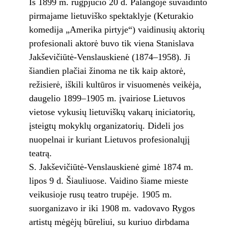
Iš 1899 m. rugpjūčio 20 d. Palangoje suvaidinto
pirmajame lietuviško spektaklyje (Keturakio
komedija „Amerika pirtyje“) vaidinusių aktorių
profesionali aktorė buvo tik viena Stanislava
Jakševičiūtė-Venslauskienė (1874–1958). Ji
šiandien plačiai žinoma ne tik kaip aktorė,
režisierė, iškili kultūros ir visuomenės veikėja,
daugelio 1899–1905 m. įvairiose Lietuvos
vietose vykusių lietuviškų vakarų iniciatorių,
įsteigtų mokyklų organizatorių. Dideli jos
nuopelnai ir kuriant Lietuvos profesionalųjį
teatrą.
S. Jakševičiūtė-Venslauskienė gimė 1874 m.
lipos 9 d. Šiauliuose. Vaidino šiame mieste
veikusioje rusų teatro trupėje. 1905 m.
suorganizavo ir iki 1908 m. vadovavo Rygos
artistų mėgėjų būreliui, su kuriuo dirbdama