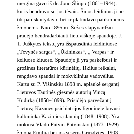
mergina gavo iš dr. Jono Šliūpo (1861–1944),
kuris bendravo su jos tėvais. Šiuos leidinius ji ne
tik pati skaitydavo, bet ir platindavo patikimiems
žmonėms. Nuo 1895 m. Širšės slapyvardžiu
pradėjo bendradarbiauti lietuviškoje spaudoje. J.
T. Juškytės tekstų yra išspausdinta leidiniuose
„Tėvynės sargas“, „Ūkininkas“, „ Varpas“ ir
keliuose kituose. Spaudoje ji yra paskelbusi ir
grožinės literatūros kūrinėlių. Iškilus reikalui,
rengdavo spaudai ir mokyklinius vadovėlius.
Kartu su P. Višinskiu 1898 m. aplankė sergantį
Lietuvos Tautinės giesmės autorių Vincą
Kudirką (1858–1899). Prisidėjo parvežant į
Lietuvą Kazanės psichiatrijos ligoninėje buvusį
kalbininką Kazimierą Jaunių (1848–1908). Yra
mokiusi Vlado Pūtvio-Putvinskio (1873–1929)
žmoną Emiliją bei jos seseris Gruzdytes. 1903–