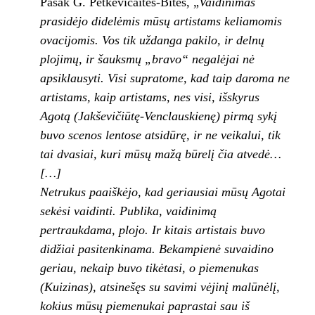
Pasak G. Petkevičaitės-Bitės, „
Vaidinimas
prasidėjo didelėmis mūsų artistams keliamomis
ovacijomis. Vos tik uždanga pakilo, ir delnų
plojimų, ir šauksmų „bravo“ negalėjai nė
apsiklausyti. Visi supratome, kad taip daroma ne
artistams, kaip artistams, nes visi, išskyrus
Agotą (Jakševičiūtę-Venclauskienę) pirmą sykį
buvo scenos lentose atsidūrę, ir ne veikalui, tik
tai dvasiai, kuri mūsų mažą būrelį čia atvedė…
[…]
Netrukus paaiškėjo, kad geriausiai mūsų Agotai
sekėsi vaidinti. Publika, vaidinimą
pertraukdama, plojo. Ir kitais artistais buvo
didžiai pasitenkinama. Bekampienė suvaidino
geriau, nekaip buvo tikėtasi, o piemenukas
(Kuizinas), atsinešęs su savimi vėjinį malūnėlį,
kokius mūsų piemenukai paprastai sau iš