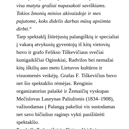
visa matyta gražiai nupasakoti saviškiams.
Tokios žmonių minios akivaizdoje ir mes
pajutome, koks didelis darbas mūsų apsiimta
dirbti
.“
Tarp spektaklį žiūrėjusių palangiškių ir specialiai
į vakarą atvykusių gyventojų iš kitų vietovių
buvo ir grafo Felikso Tiškevičiaus svečiai
kunigaikščiai Oginskiai, Radvilos bei nemažai
kitų iškilių ano meto Lietuvos kultūros ir
visuomenės veikėjų. Grafas F. Tiškevičius buvo
net šio spektaklio rėmėjas. Renginio
organizatorius palaikė ir Žemaičių vyskupas
Mečislovas Laurynas Paliulionis (1834–1908),
važiuodamas į Palangą pakeliui vis sustodamas
net savo bičiulius raginęs vykti pasižiūrėti
spektaklio.