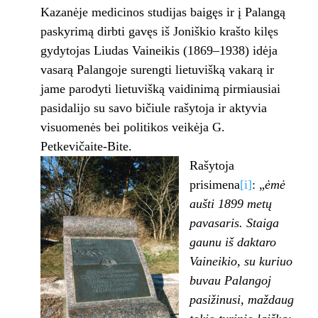
Kazanėje medicinos studijas baigęs ir į Palangą
paskyrimą dirbti gavęs iš Joniškio krašto kilęs
gydytojas Liudas Vaineikis (1869–1938) idėja
vasarą Palangoje surengti lietuvišką vakarą ir
jame parodyti lietuvišką vaidinimą pirmiausiai
pasidalijo su savo bičiule rašytoja ir aktyvia
visuomenės bei politikos veikėja G.
Petkevičaite-Bite.
Rašytoja
prisimena
[i]
: „
ėmė
aušti 1899 metų
pavasaris. Staiga
gaunu iš daktaro
Vaineikio, su kuriuo
buvau Palangoj
pasižinusi, maždaug