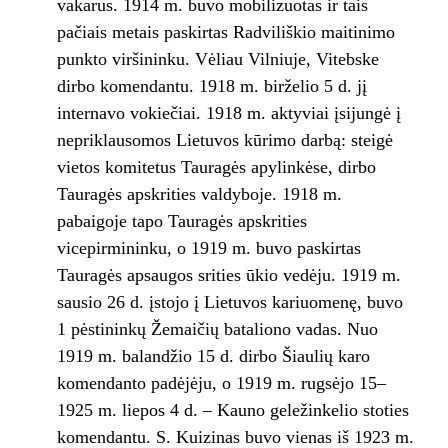
vakarus. 1914 m. buvo mobilizuotas ir tais
pačiais metais paskirtas Radviliškio maitinimo
punkto viršininku. Vėliau Vilniuje, Vitebske
dirbo komendantu. 1918 m. birželio 5 d. jį
internavo vokiečiai. 1918 m. aktyviai įsijungė į
nepriklausomos Lietuvos kūrimo darbą: steigė
vietos komitetus Tauragės apylinkėse, dirbo
Tauragės apskrities valdyboje. 1918 m.
pabaigoje tapo Tauragės apskrities
vicepirmininku, o 1919 m. buvo paskirtas
Tauragės apsaugos srities ūkio vedėju. 1919 m.
sausio 26 d. įstojo į Lietuvos kariuomenę, buvo
1 pėstininkų Žemaičių bataliono vadas. Nuo
1919 m. balandžio 15 d. dirbo Šiaulių karo
komendanto padėjėju, o 1919 m. rugsėjo 15–
1925 m. liepos 4 d. – Kauno geležinkelio stoties
komendantu. S. Kuizinas buvo vienas iš 1923 m.