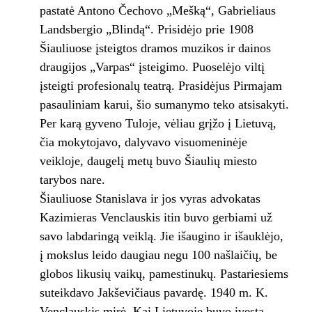
pastatė Antono Čechovo „Mešką“, Gabrieliaus
Landsbergio „Blindą“. Prisidėjo prie 1908
Šiauliuose įsteigtos dramos muzikos ir dainos
draugijos „Varpas“ įsteigimo. Puoselėjo viltį
įsteigti profesionalų teatrą. Prasidėjus Pirmajam
pasauliniam karui, šio sumanymo teko atsisakyti.
Per karą gyveno Tuloje, vėliau grįžo į Lietuvą,
čia mokytojavo, dalyvavo visuomeninėje
veikloje, daugelį metų buvo Šiaulių miesto
tarybos nare.
Šiauliuose Stanislava ir jos vyras advokatas
Kazimieras Venclauskis itin buvo gerbiami už
savo labdaringą veiklą. Jie išaugino ir išauklėjo,
į mokslus leido daugiau negu 100 našlaičių, be
globos likusių vaikų, pamestinukų. Pastariesiems
suteikdavo Jakševičiaus pavardę. 1940 m. K.
Venclauskis mirė. Kai Lietuvoje buvo įvesta