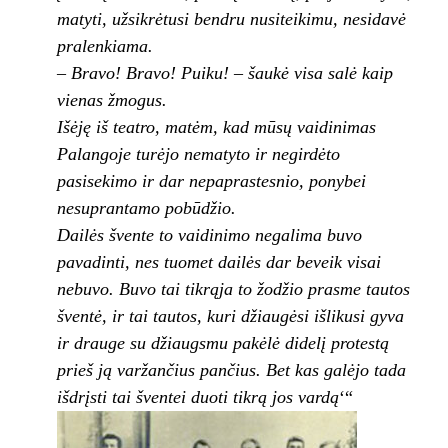
matyti, užsikrėtusi bendru nusiteikimu, nesidavė
pralenkiama.
– Bravo! Bravo! Puiku! – šaukė visa salė kaip
vienas žmogus.
Išėję iš teatro, matėm, kad mūsų vaidinimas
Palangoje turėjo nematyto ir negirdėto
pasisekimo ir dar nepaprastesnio, ponybei
nesuprantamo pobūdžio.
Dailės švente to vaidinimo negalima buvo
pavadinti, nes tuomet dailės dar beveik visai
nebuvo. Buvo tai tikrąja to žodžio prasme tautos
šventė, ir tai tautos, kuri džiaugėsi išlikusi gyva
ir drauge su džiaugsmu pakėlė didelį protestą
prieš ją varžančius pančius. Bet kas galėjo tada
išdrįsti tai šventei duoti tikrą jos vardą
‘“