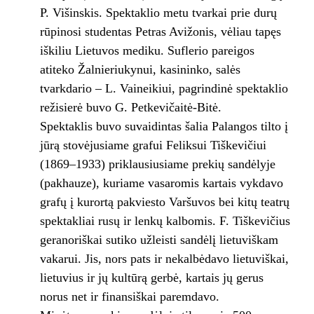
P. Višinskis. Spektaklio metu tvarkai prie durų
rūpinosi studentas Petras Avižonis, vėliau tapęs
iškiliu Lietuvos mediku. Suflerio pareigos
atiteko Žalnieriukynui, kasininko, salės
tvarkdario – L. Vaineikiui, pagrindinė spektaklio
režisierė buvo G. Petkevičaitė-Bitė.
Spektaklis buvo suvaidintas šalia Palangos tilto į
jūrą stovėjusiame grafui Feliksui Tiškevičiui
(1869–1933) priklausiusiame prekių sandėlyje
(pakhauze), kuriame vasaromis kartais vykdavo
grafų į kurortą pakviesto Varšuvos bei kitų teatrų
spektakliai rusų ir lenkų kalbomis. F. Tiškevičius
geranoriškai sutiko užleisti sandėlį lietuviškam
vakarui. Jis, nors pats ir nekalbėdavo lietuviškai,
lietuvius ir jų kultūrą gerbė, kartais jų gerus
norus net ir finansiškai paremdavo.