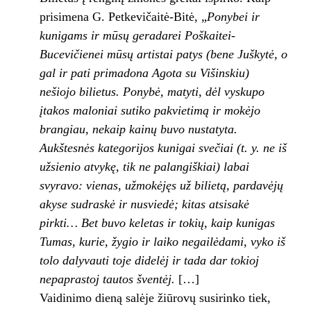
prisimena G. Petkevičaitė-Bitė, „
Ponybei ir
kunigams ir mūsų geradarei Poškaitei-
Bucevičienei mūsų artistai patys (bene Juškytė, o
gal ir pati primadona Agota su Višinskiu)
nešiojo bilietus. Ponybė, matyti, dėl vyskupo
įtakos maloniai sutiko pakvietimą ir mokėjo
brangiau, nekaip kainų buvo nustatyta.
Aukštesnės kategorijos kunigai svečiai (t. y. ne iš
užsienio atvykę, tik ne palangiškiai) labai
svyravo: vienas, užmokėjęs už bilietą, pardavėjų
akyse sudraskė ir nusviedė; kitas atsisakė
pirkti… Bet buvo keletas ir tokių, kaip kunigas
Tumas, kurie, žygio ir laiko negailėdami, vyko iš
tolo dalyvauti toje didelėj ir tada dar tokioj
nepaprastoj tautos šventėj.
[…]
Vaidinimo dieną salėje žiūrovų susirinko tiek,