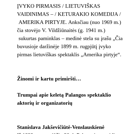
ĮVYKO PIRMASIS / LIETUVIŠKAS
VAIDINIMAS – / KETURAKIO KOMEDIJA /
AMERIKA PIRTYJE. Anksčiau (nuo 1969 m.)
čia stovėjo V. Vildžiūnaitės (g. 1941 m.)
sukurtas paminklas – medinė stela su įrašu „Čia
buvusioje daržinėje 1899 m. rugpjūtį įvyko
pirmas lietuviškas spektaklis „Amerika pirtyje“.
Žinomi ir kartu primiršti…
Trumpai apie keletą Palangos spektaklio
aktorių ir organizatorių
Stanislava Jakševičiūtė-Venslauskienė