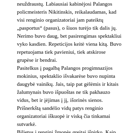
neuždraustų. Labiausiai kabinėjosi Palangos
policmeisteris Nikitinskis, reikalaudamas, kad
visi renginio organizatoriai jam pateiktų
„pasportus“ (pasus), o šiuos turėjo tik dalis jų.
Nerimo buvo daug, bet pasirengimas spektakliui
vyko kasdien. Repeticijos keitė viena kitą. Buvo
repetuojama tiek pavieniui, tiek atskirose
grupėse ir bendrai.
Pasitelkus į pagalbą Palangos progimnazijos
mokinius, spektaklio išvakarėse buvo nupinta
daugybė vainikų. Jais, taip pat gėlėmis ir kitais
žalumynais buvo išpuoštas ne tik pakhauzo
vidus, bet ir įėjimas į jį, išorinės sienos.
Prišnerkštą sandėlio vidų patys renginio
organizatoriai iškuopė ir viską čia tinkamai
sutvarkė.
Bilietus į renginį žmonės greitai išpirko. Kaip