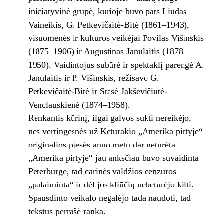
iniciatyvinė grupė, kurioje buvo pats Liudas
Vaineikis, G. Petkevičaitė-Bitė (1861–1943),
visuomenės ir kultūros veikėjai Povilas Višinskis
(1875–1906) ir Augustinas Janulaitis (1878–
1950). Vaidintojus subūrė ir spektaklį parengė A.
Janulaitis ir P. Višinskis, režisavo G.
Petkevičaitė-Bitė ir Stasė Jakševičiūtė-
Venclauskienė (1874–1958).
Renkantis kūrinį, ilgai galvos sukti nereikėjo,
nes vertingesnės už Keturakio „Amerika pirtyje“
originalios pjesės anuo metu dar neturėta.
„Amerika pirtyje“ jau anksčiau buvo suvaidinta
Peterburge, tad carinės valdžios cenzūros
„palaiminta“ ir dėl jos kliūčių nebeturėjo kilti.
Spausdinto veikalo negalėjo tada naudoti, tad
tekstus perrašė ranka.