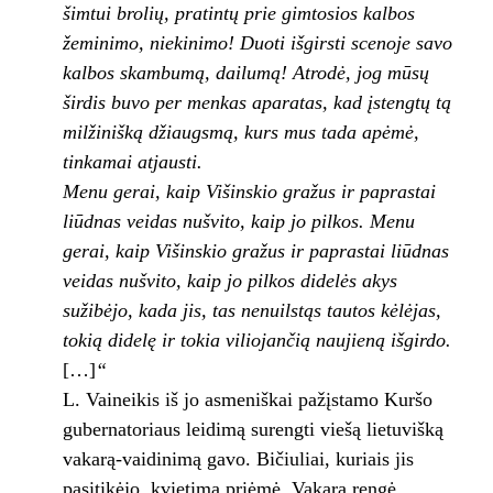
šimtui brolių, pratintų prie gimtosios kalbos
žeminimo, niekinimo! Duoti išgirsti scenoje savo
kalbos skambumą, dailumą! Atrodė, jog mūsų
širdis buvo per menkas aparatas, kad įstengtų tą
milžinišką džiaugsmą, kurs mus tada apėmė,
tinkamai atjausti.
Menu gerai, kaip Višinskio gražus ir paprastai
liūdnas veidas nušvito, kaip jo pilkos. Menu
gerai, kaip Višinskio gražus ir paprastai liūdnas
veidas nušvito, kaip jo pilkos didelės akys
sužibėjo, kada jis, tas nenuilstąs tautos kėlėjas,
tokią didelę ir tokia viliojančią naujieną išgirdo.
[…]
“
L. Vaineikis iš jo asmeniškai pažįstamo Kuršo
gubernatoriaus leidimą surengti viešą lietuvišką
vakarą-vaidinimą gavo. Bičiuliai, kuriais jis
pasitikėjo, kvietimą priėmė. Vakarą rengė