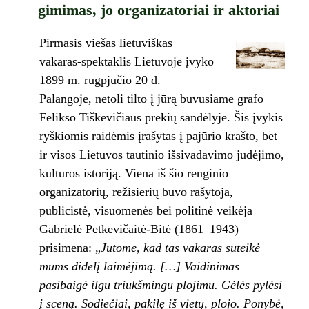
gimimas, jo organizatoriai ir aktoriai
Pirmasis viešas lietuviškas
vakaras-spektaklis Lietuvoje įvyko
1899 m. rugpjūčio 20 d.
Palangoje, netoli tilto į jūrą buvusiame grafo
Felikso Tiškevičiaus prekių sandėlyje. Šis įvykis
ryškiomis raidėmis įrašytas į pajūrio krašto, bet
ir visos Lietuvos tautinio išsivadavimo judėjimo,
kultūros istoriją. Viena iš šio renginio
organizatorių, režisierių buvo rašytoja,
publicistė, visuomenės bei politinė veikėja
Gabrielė Petkevičaitė-Bitė (1861–1943)
prisimena: „
Jutome, kad tas vakaras suteikė
mums didelį laimėjimą. […] Vaidinimas
pasibaigė ilgu triukšmingu plojimu. Gėlės pylėsi
į sceną. Sodiečiai, pakilę iš vietų, plojo. Ponybė,