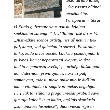
tokio turinio laišką:
„Šią vasarą būtinai
atvažiuokite.
Parūpinsiu ir tikrai
iš Kuršo gubernatoriaus gausiu leidimą
spektakliui surengti.“ […] Toliau rašė d-ras V.:
„Atsivežkite scenos artistų, nes aš neturiu tiek
pažįstamų, kad galėčiau jų surasti. Paskirkite
laiką, kada atvažiuosite. Lauksiu pažadėjimo. Ir
pušynas šiemet nepaprastai kvapus, laukte
laukia nepaprastų svečių“, – pridėjo laiško gale
dar didesniam priviliojimui, nors už patį
sumanymą, rodosi, nieko puikesnio ir didžiau
mane viliojančio ir sugalvoti niekas negalėjo.
[…] Juk tai siūloma proga „viešai prabilti savo
gimtąja kalba“ ir tą kalbą, amžiais skurdusią
„samanotose lūšnelėse“, duoti viešai išgirsti