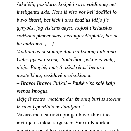
šakalėlių pasidaro, kreipė į savo vaidinimą net
inteligentų akis. Nors iš viso vos keli žodžiai jo
buvo ištarti, bet kiek į tuos žodžius įdėjo jis
gyvybės, jog visiems akyse stojosi tikriausias
sodžiaus piemenukas, nerangus žioplelis, bet ne
be gudrumo. […]
Vaidinimas pasibaigė ilgu triukšmingu plojimu.
Gėlės pylėsi į sceną. Sodiečiai, pakilę iš vietų,
plojo. Ponybė, matyti, užsikrėtusi bendru
nusiteikimu, nesidavė pralenkiama.
– Bravo! Bravo! Puiku! – šaukė visa salė kaip
vienas žmogus.
Išėję iš teatro, matėme dar žmonių būrius stovint
ir savo įspūdžiais besidalijant
.“
Vakaro metu surinkti pinigai buvo skirti tuo
metu jau sunkiai sirgusiam Vincui Kudirkai
gydyti ir socialdemokratiniam judėjimui paremti.