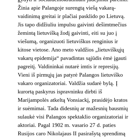
Žinia apie Palangoje surengtą viešą vakarą-
vaidinimą greitai ir plačiai pasklido po Lietuvą.
Jis tapo didžiuliu impulsu gaivinti dešimtmečius
žemintą lietuvišką žodį gaivinti, eiti su juo į
viešumą, organizuoti lietuviškus renginius ir
kitose vietose. Ano meto valdžios „lietuviškųjų
vakarų epidemija“ pavadintas sąjūdis ėmė įgauti
pagreitį. Valdininkai nutarė imtis ir represijų.
Vieni iš pirmųjų jas patyrė Palangos lietuviško
vakaro organizatoriai. Valdžia sudarė bylą. Į
kurortą paskyrus ispravninku dirbti iš
Marijampolės atkeltą Vonsiackį, prasidėjo kratos
ir suėmimai. Tada didesnių ar mažesnių bausmių
sulaukė visi Palangos spektaklio organizatoriai ir
aktoriai. Pagal 1902 m. vasario 27 d. paties
Rusijos caro Nikolajaus II pasirašytą sprendimą