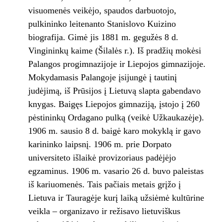
visuomenės veikėjo, spaudos darbuotojo,
pulkininko leitenanto Stanislovo Kuizino
biografija. Gimė jis 1881 m. gegužės 8 d.
Vingininkų kaime (Šilalės r.). Iš pradžių mokėsi
Palangos progimnazijoje ir Liepojos gimnazijoje.
Mokydamasis Palangoje įsijungė į tautinį
judėjimą, iš Prūsijos į Lietuvą slapta gabendavo
knygas. Baigęs Liepojos gimnaziją, įstojo į 260
pėstininkų Ordagano pulką (veikė Užkaukazėje).
1906 m. sausio 8 d. baigė karo mokyklą ir gavo
karininko laipsnį. 1906 m. prie Dorpato
universiteto išlaikė provizoriaus padėjėjo
egzaminus. 1906 m. vasario 26 d. buvo paleistas
iš kariuomenės. Tais pačiais metais grįžo į
Lietuva ir Tauragėje kurį laiką užsiėmė kultūrine
veikla – organizavo ir režisavo lietuviškus