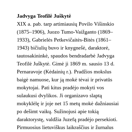
Jadvyga Teofilė Juškytė
XIX a. pab. tarp artimiausių Povilo Višinskio
(1875–1906), Juozo Tumo-Vaižganto (1869–
1933), Gabrielės Petkevičaitės-Bitės (1861–
1943) bičiulių buvo ir knygnešė, daraktorė,
tautosakininkė, spaudos bendradarbė Jadvyga
Teofilė Juškytė. Gimė ji 1869 m. sausio 13 d.
Pernaravoje (Kėdainių r.). Pradžios mokslus
baigė namuose, kur ją mokė tėvai ir privatūs
mokytojai. Pati kitus pradėjo mokyti vos
sulaukusi dvylikos. Ji organizavo slaptą
mokyklėlę ir joje net 15 metų mokė dažniausiai
po dešimt vaikų. Sužinojusi apie tokią
daraktorystę, valdžia Juzefą pradėjo persekioti.
Pirmuosius lietuviškus laikraščius ir žurnalus