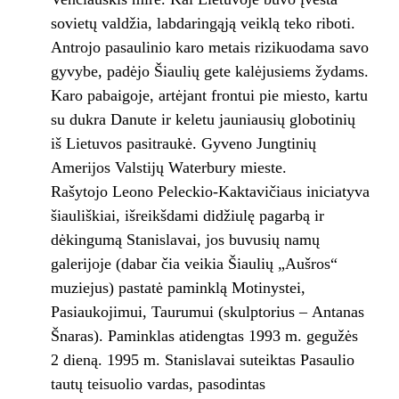
sovietų valdžia, labdaringąją veiklą teko riboti.
Antrojo pasaulinio karo metais rizikuodama savo
gyvybe, padėjo Šiaulių gete kalėjusiems žydams.
Karo pabaigoje, artėjant frontui pie miesto, kartu
su dukra Danute ir keletu jauniausių globotinių
iš Lietuvos pasitraukė. Gyveno Jungtinių
Amerijos Valstijų Waterbury mieste.
Rašytojo Leono Peleckio-Kaktavičiaus iniciatyva
šiauliškiai, išreikšdami didžiulę pagarbą ir
dėkingumą Stanislavai, jos buvusių namų
galerijoje (dabar čia veikia Šiaulių „Aušros“
muziejus) pastatė paminklą Motinystei,
Pasiaukojimui, Taurumui (skulptorius – Antanas
Šnaras). Paminklas atidengtas 1993 m. gegužės
2 dieną. 1995 m. Stanislavai suteiktas Pasaulio
tautų teisuolio vardas, pasodintas