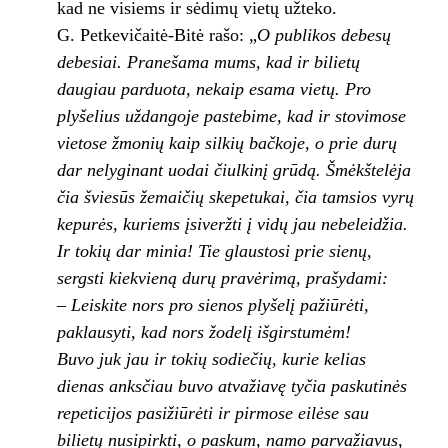
kad ne visiems ir sėdimų vietų užteko.
G. Petkevičaitė-Bitė rašo: „
O publikos debesų
debesiai. Pranešama mums, kad ir bilietų
daugiau parduota, nekaip esama vietų. Pro
plyšelius uždangoje pastebime, kad ir stovimose
vietose žmonių kaip silkių bačkoje, o prie durų
dar nelyginant uodai čiulkinį grūdą. Šmėkštelėja
čia šviesūs žemaičių skepetukai, čia tamsios vyrų
kepurės, kuriems įsiveržti į vidų jau nebeleidžia.
Ir tokių dar minia! Tie glaustosi prie sienų,
sergsti kiekvieną durų pravėrimą, prašydami:
– Leiskite nors pro sienos plyšelį pažiūrėti,
paklausyti, kad nors žodelį išgirstumėm!
Buvo juk jau ir tokių sodiečių, kurie kelias
dienas anksčiau buvo atvažiavę tyčia paskutinės
repeticijos pasižiūrėti ir pirmose eilėse sau
bilietų nusipirkti, o paskum, namo parvažiavus,