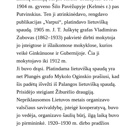
1904 m. gyveno Šilo Pavėžupyje (Kelmės r.) pas
Putvinskius. Ten ji atrinkinėdavo, rengdavo
publikacijas „Varpui“, platindavo lietuvišką
spaudą. 1905 m. J. T. Juškytę grafas Vladimiras
Zubovas (1862–1933) pakvietė dirbti mokytoja
jo įsteigtose ir išlaikomose mokyklose, kurios
veikė Ginkūnuose ir Gubernijoje. Čia ji
mokytojavo iki 1912 m.
Ji buvo drąsi. Platindama lietuvišką spaudą yra
net Plungės grafo Mykolo Oginskio prašiusi, kad
šis padėtų išvežti iš Palangos lietuvišką spaudą.
Prisidėjo steigiant Žiburėlio draugiją.
Nepriklausomos Lietuvos metais organizavo
valsčiaus savivaldybę, įsteigė kooperatyvą, buvo
jo vedėja, organizavo šaulių būrį, ilgą laiką buvo
jo pirmininkė. 1920–1930 m. dirbo pradžios