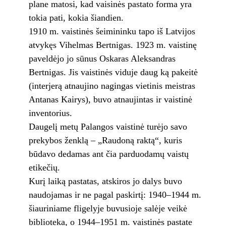
plane matosi, kad vaisinės pastato forma yra
tokia pati, kokia šiandien.
1910 m. vaistinės šeimininku tapo iš Latvijos
atvykęs Vihelmas Bertnigas. 1923 m. vaistinę
paveldėjo jo sūnus Oskaras Aleksandras
Bertnigas. Jis vaistinės viduje daug ką pakeitė
(interjerą atnaujino nagingas vietinis meistras
Antanas Kairys), buvo atnaujintas ir vaistinė
inventorius.
Daugelį metų Palangos vaistinė turėjo savo
prekybos ženklą – „Raudoną raktą“, kuris
būdavo dedamas ant čia parduodamų vaistų
etikečių.
Kurį laiką pastatas, atskiros jo dalys buvo
naudojamas ir ne pagal paskirtį: 1940–1944 m.
šiauriniame fligelyje buvusioje salėje veikė
biblioteka, o 1944–1951 m. vaistinės pastate