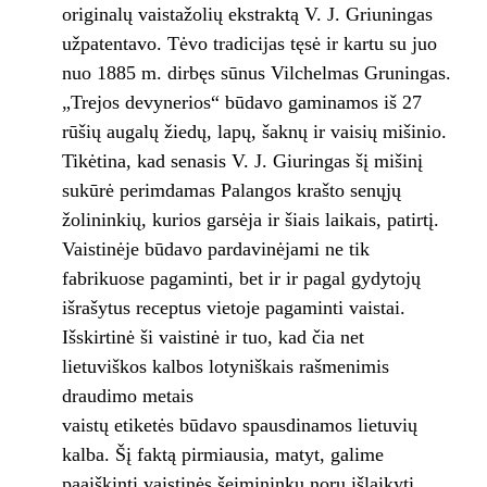
originalų vaistažolių ekstraktą V. J. Griuningas
užpatentavo. Tėvo tradicijas tęsė ir kartu su juo
nuo 1885 m. dirbęs sūnus Vilchelmas Gruningas.
„Trejos devynerios“ būdavo gaminamos iš 27
rūšių augalų žiedų, lapų, šaknų ir vaisių mišinio.
Tikėtina, kad senasis V. J. Giuringas šį mišinį
sukūrė perimdamas Palangos krašto senųjų
žolininkių, kurios garsėja ir šiais laikais, patirtį.
Vaistinėje būdavo pardavinėjami ne tik
fabrikuose pagaminti, bet ir ir pagal gydytojų
išrašytus receptus vietoje pagaminti vaistai.
Išskirtinė ši vaistinė ir tuo, kad čia net
lietuviškos kalbos lotyniškais rašmenimis
draudimo metais
vaistų etiketės būdavo spausdinamos lietuvių
kalba. Šį faktą pirmiausia, matyt, galime
paaiškinti vaistinės šeimininkų noru išlaikyti