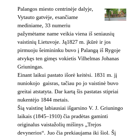
Palangos miesto centrinėje dalyje,
Vytauto gatvėje, esančiame
mediniame, 33 numeriu
pažymėtame name veikia viena iš seniausių
vaistinių Lietuvoje. Ją1827 m. įkūrė ir jos
pirmuoju šeimininku buvo į Palangą iš Rygoje
atvykęs ten gimęs vokietis Vilhelmas Johanas
Griuningas.
Einant laikui pastato išorė keitėsi. 1831 m. jį
nuniokojo gaisras, tačiau po jo vaistinė buvo
greitai atstatyta. Dar kartą šis pastatas stipriai
nukentėjo 1844 metais.
Šią vaistinę labiausiai išgarsino V. J. Griuningo
laikais (1845–1910) čia pradėtas gaminti
originalus vaistažolių mišinys „Trejos
devynerios“. Juo čia prekiaujama iki šiol. Šį