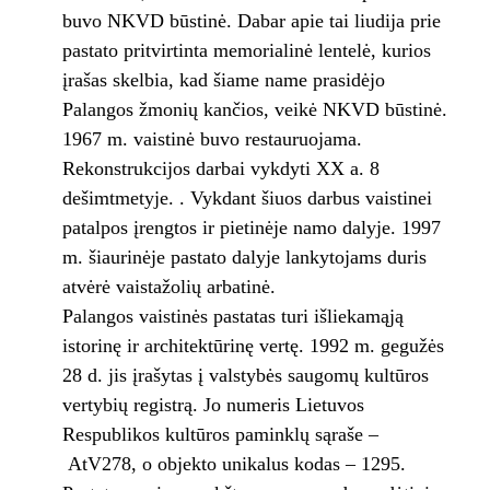
buvo NKVD būstinė. Dabar apie tai liudija prie
pastato pritvirtinta memorialinė lentelė, kurios
įrašas skelbia, kad šiame name prasidėjo
Palangos žmonių kančios, veikė NKVD būstinė.
1967 m. vaistinė buvo restauruojama.
Rekonstrukcijos darbai vykdyti XX a. 8
dešimtmetyje. . Vykdant šiuos darbus vaistinei
patalpos įrengtos ir pietinėje namo dalyje. 1997
m. šiaurinėje pastato dalyje lankytojams duris
atvėrė vaistažolių arbatinė.
Palangos vaistinės pastatas turi išliekamąją
istorinę ir architektūrinę vertę. 1992 m. gegužės
28 d. jis įrašytas į valstybės saugomų kultūros
vertybių registrą. Jo numeris Lietuvos
Respublikos kultūros paminklų sąraše –
AtV278, o objekto unikalus kodas – 1295.