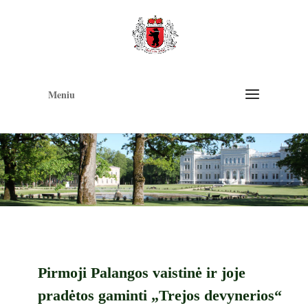
Op
too
Meniu
Pirmoji Palangos vaistinė ir joje
pradėtos gaminti „Trejos devynerios“