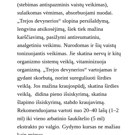
(stebimas antispazminis vaistų veikimas),
sulaikomas vėmimas, absorbuojami nuodai.
„Trejos devynerios“ slopina persišaldymą,
lengvina atsikosėjimą, šiek tiek mažina
karščiavimą, pasižymi antireumatiniu,
analgetiniu veikimu. Nurodomas ir šių vaistų
tonizuojantis veikimas. Jie skatina nervų ir kitų
organizmo sistemų veiklą, vitaminizuoja
organizmą. „Trejos devynerios“ vartojamas ir
gydant skorbutą, norint sureguliuoti širdies
veiklą. Jos mažina kraujospūdį, skatina širdies
veiklą, didina pieno išsiskyrimą, skatina
šlapimo išsiskyrimą, stabdo kraujavimą.
Rekomenduojama vartoti nuo 20–40 lašų (1–2
ml) iki vieno arbatinio šaukštelio (5 ml)
ekstrakto po valgio. Gydymo kursas ne mažiau
kaip mėnuo.