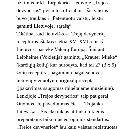
užkimus ir kt. Tarpukario Lietuvoje „Trejos
devynerios“ įteisintos oficialiai – šis vaistas
buvo įtrauktas į „Patentuotų vaistų, leistų
gaminti Lietuvoje, sąrašą“.
Tikėtina, kad lietuviškos „Trejų devynerių“
receptūros ištakos siekia XV–XVI a. ir iš
Lietuvos pasiekė Vakarų Europą. Štai ant
Leipheime (Vokietija) gamintų „Krauter Mieke“
(karčiųjų žolių) kur nurodyta, kad tai 27 (3 x 9)
žolių receptūra, pagaminta pagal senovės
lietuvių vienuolyno originalų receptą
(įpakavimas saugomas minėtajame muziejuje).
Lenkijoje „Trejos devynerios“ taip pat gerai
žinomos. Jų pavadinimas čia – „Trojanka
Litewska“. Šis ekstraktas atitinka tokiems
preparatams taikomus europinius standartus.
„Trejos devynerios“ jau kaip vaistas registruotas