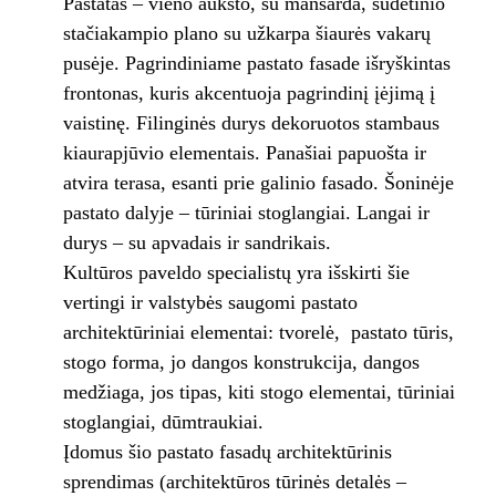
Pastatas – vieno aukšto, su mansarda, sudėtinio
stačiakampio plano su užkarpa šiaurės vakarų
pusėje. Pagrindiniame pastato fasade išryškintas
frontonas, kuris akcentuoja pagrindinį įėjimą į
vaistinę. Filinginės durys dekoruotos stambaus
kiaurapjūvio elementais. Panašiai papuošta ir
atvira terasa, esanti prie galinio fasado. Šoninėje
pastato dalyje – tūriniai stoglangiai. Langai ir
durys – su apvadais ir sandrikais.
Kultūros paveldo specialistų yra išskirti šie
vertingi ir valstybės saugomi pastato
architektūriniai elementai: tvorelė, pastato tūris,
stogo forma, jo dangos konstrukcija, dangos
medžiaga, jos tipas, kiti stogo elementai, tūriniai
stoglangiai, dūmtraukiai.
Įdomus šio pastato fasadų architektūrinis
sprendimas (architektūros tūrinės detalės –