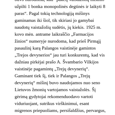
užpilti 1 bonka monopolinės degtinės ir laikyti 8
paras“. Pagal tokią technologiją mišinys
gaminamas iki šiol, tik skiriasi jo gamybai
naudotų vaistažolių sudėtis, jų kiekis. 1925 m.
kovo mėn. antrame laikraščio „Farmacijos
žinios“ numeryje nurodoma, kad prieš Pirmąjį
pasaulinį karą Palangos vaistinėje gamintos
„Trejos devynerios“ jau turi konkurentų, kad vis
dažniau pirkėjai prašo A. Švambario Vilkijos
vaistinėje pagamintų „Trejų devynerių“.
Gaminant tiek šį, tiek ir Palangos „Trejų
devynerių“ mišinį buvo naudojamos nuo seno
Lietuvos žmonių vartojamos vaistažolės. Šį
gėrimą gydytojai rekomenduodavo vartoti
viduriuojant, sutrikus virškinimui, esant
migrenos priepuoliams, persišaldžius, pervargus,