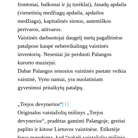
frontonai, balkonai ir jų turėklai), fasadų apdaila
(vienetinių medžiagų apdaila, apdailos
medžiaga), kapitalinės sienos, autentiškos
pertvaros, atitvaros.
Vaistinės darbuotojai daugelį metų pagalbinėse
patalpose kaupė nebereikalingą vaistinės
inventorių. Neseniai jie perduoti Palangos
kurorto muziejui.
Dabar Palangos senosios vaistinės pastate veikia
vaistinė, Vyno namai, yra nuolatiniam
gyvenimui pritaikytų patalpų.
„Trejos devynerios“
[1]
Originalus vaistažolių mišinys „Trejos
devynerios“, pradėtas gaminti Palangoje, greitai
paplito ir kitose Lietuvos vaistinėse. Etiketėje
buvo nurodoma, kad “pakelį vaistažolių mišinio