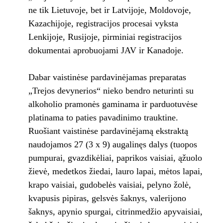
ne tik Lietuvoje, bet ir Latvijoje, Moldovoje,
Kazachijoje, registracijos procesai vyksta
Lenkijoje, Rusijoje, pirminiai registracijos
dokumentai aprobuojami JAV ir Kanadoje.
Dabar vaistinėse pardavinėjamas preparatas
„Trejos devynerios“ nieko bendro neturinti su
alkoholio pramonės gaminama ir parduotuvėse
platinama to paties pavadinimo trauktine.
Ruošiant vaistinėse pardavinėjamą ekstraktą
naudojamos 27 (3 x 9) augalinęs dalys (tuopos
pumpurai, gvazdikėliai, paprikos vaisiai, ąžuolo
žievė, medetkos žiedai, lauro lapai, mėtos lapai,
krapo vaisiai, gudobelės vaisiai, pelyno žolė,
kvapusis pipiras, gelsvės šaknys, valerijono
šaknys, apynio spurgai, citrinmedžio apyvaisiai,