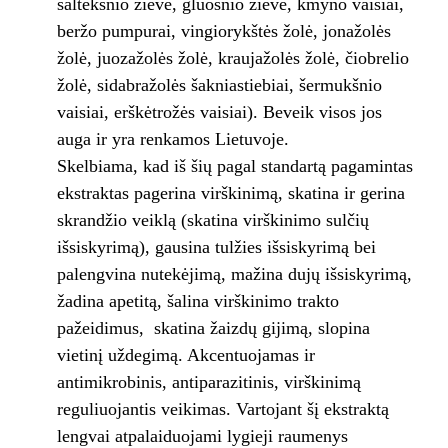
šaltekšnio žievė, gluosnio žievė, kmyno vaisiai,
beržo pumpurai, vingiorykštės žolė, jonažolės
žolė, juozažolės žolė, kraujažolės žolė, čiobrelio
žolė, sidabražolės šakniastiebiai, šermukšnio
vaisiai, erškėtrožės vaisiai). Beveik visos jos
auga ir yra renkamos Lietuvoje.
Skelbiama, kad iš šių pagal standartą pagamintas
ekstraktas pagerina virškinimą, skatina ir gerina
skrandžio veiklą (skatina virškinimo sulčių
išsiskyrimą), gausina tulžies išsiskyrimą bei
palengvina nutekėjimą, mažina dujų išsiskyrimą,
žadina apetitą, šalina virškinimo trakto
pažeidimus, skatina žaizdų gijimą, slopina
vietinį uždegimą. Akcentuojamas ir
antimikrobinis, antiparazitinis, virškinimą
reguliuojantis veikimas. Vartojant šį ekstraktą
lengvai atpalaiduojami lygieji raumenys