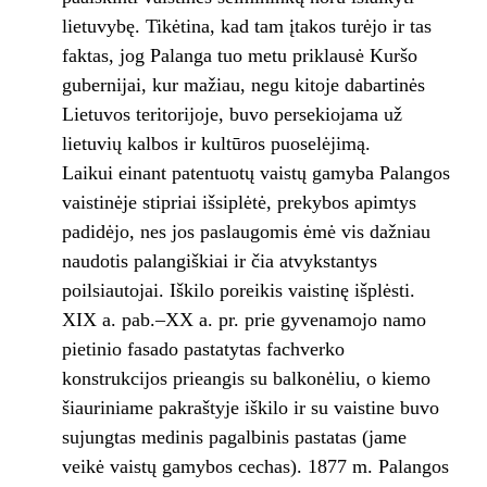
lietuvybę. Tikėtina, kad tam įtakos turėjo ir tas
faktas, jog Palanga tuo metu priklausė Kuršo
gubernijai, kur mažiau, negu kitoje dabartinės
Lietuvos teritorijoje, buvo persekiojama už
lietuvių kalbos ir kultūros puoselėjimą.
Laikui einant patentuotų vaistų gamyba Palangos
vaistinėje stipriai išsiplėtė, prekybos apimtys
padidėjo, nes jos paslaugomis ėmė vis dažniau
naudotis palangiškiai ir čia atvykstantys
poilsiautojai. Iškilo poreikis vaistinę išplėsti.
XIX a. pab.–XX a. pr. prie gyvenamojo namo
pietinio fasado pastatytas fachverko
konstrukcijos prieangis su balkonėliu, o kiemo
šiauriniame pakraštyje iškilo ir su vaistine buvo
sujungtas medinis pagalbinis pastatas (jame
veikė vaistų gamybos cechas). 1877 m. Palangos