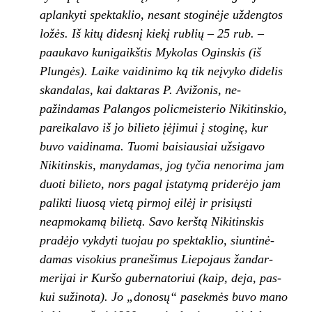
aplankyti spektaklio, nesant stoginėje už­dengtos
ložės. Iš kitų didesnį kiekį rublių – 25 rub. –
paaukavo kunigaikštis Mykolas Ogins­kis (iš
Plungės). Laike vaidinimo ką tik neįvyko didelis
skandalas, kai daktaras P. Avižonis, ne­
pažindamas Palangos policmeisterio Nikitinskio,
pareikalavo iš jo bilieto įėjimui į stoginę, kur
buvo vaidinama. Tuomi baisiausiai užsiga­vo
Nikitinskis, manydamas, jog tyčia nenorima jam
duoti bilieto, nors pagal įstatymą priderėjo jam
palikti liuosą vietą pirmoj eilėj ir prisiųsti
neapmokamą bilietą. Savo kerštą Nikitinskis
pradėjo vykdyti tuojau po spektaklio, siuntinė-
damas visokius pranešimus Liepojaus žandar­
merijai ir Kuršo gubernatoriui (kaip, deja, pas­
kui sužinota). Jo „donosų“ pasekmės buvo mano