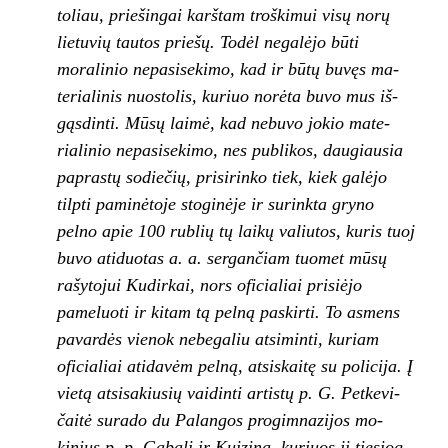
toliau, priešingai karštam troškimui visų norų
lietuvių tautos priešų. Todėl negalėjo būti
moralinio nepasisekimo, kad ir būtų buvęs ma­
terialinis nuostolis, kuriuo norėta buvo mus iš­
gąsdinti. Mūsų laimė, kad nebuvo jokio mate­
rialinio nepasisekimo, nes publikos, daugiau­sia
paprastų sodiečių, prisirinko tiek, kiek ga­lėjo
tilpti paminėtoje stoginėje ir surinkta gry­no
pelno apie 100 rublių tų laikų valiutos, kuris tuoj
buvo atiduotas a. a. sergančiam tuomet mūsų
rašytojui Kudirkai, nors oficialiai prisiėjo
pameluoti ir kitam tą pelną paskirti. To asmens
pavardės vienok nebegaliu atsiminti, kuriam
oficialiai atidavėm pelną, atsiskaitę su policija. Į
vietą atsisakiusių vaidinti artistų p. G. Petkevi­
čaitė surado du Palangos progimnazijos mo­
kinius p. p. Gabalį ir Kuiziną, kuriuos ji tiesiog