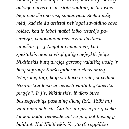
gatvėje nutvėrė ir pristatė vaidinti, ir tuo išgel­
bėjo nuo iširimo visą sumanymą. Reikia pažy­
mėti, kad tie du artistai neblogai suvaidino sa­vo
rolėse, kad ir labai mažai laiko teturėjo pa­
sirengti, vadovaujant režisieriui daktarui
Janušiui. […] Negaliu nepaminėti, kad
spektaklis tuomet visgi galėjo neįvykti, jeigu
Nikitinskis bū­tų turėjęs geresnę valdišką uoslę ir
būtų su­pratęs Kuršo gubernatoriaus antrą
telegramą taip, kaip šio buvo norėta, pavedant
Nikitinskiui leisti ar neleisti vaidinti „Amerika
pirtyje“. Ir jis, Nikitinskis, iš tikro buvo
besusigriebiąs pas­kutinę dieną (8/2. 1899 m.)
vaidinimo neleisti. Čia tai jau prisiėjo į jį veikti
kitokiu būdu, nebe­siderant su juo, bet tiesiog jį
baidant. Kai Niki­tinskis iš ryto (8 rugpjūčio