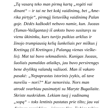
„
Tą vasarą teko man pirmą kartą „regėti vai­
dinant“ – ir tai ne bet kokį vaidinimą, bet „Ame­
rika pirtyje“, pirmąjį lietuvišką vaidinimą Palan­
goje. Dėdės kažkodėl nebuvo namie, kun. Juo­zas
(Tumas-Vaižgantas) iš anksto buvo susita­ręs su
vienu ūkininku, kurs turėjo puikius arklius
ir
žinojo trumpiausią kelią šunkeliais per miškus
į
Kretingą (iš Kretingos į Palangą vienas vieške­
lis). Mat tai buvo sekmadienis. Kunigas Juozas,
šuoliais pamaldas atlaikęs, jau buvo persiren­
gęs
bene dvyliktą valandą važiuoti. Man iš vaka­
ro
pasakė: „Nepaprastas istorinis įvykis, aš ta­
ve
nuvešiu – nori?“ Kur nenorėsiu. Nors man
atrodė svarbiau pasimatyti su Maryte Bugailaite.
Skriste nuskridom. Lekiam tuoj į vadinamą
„sopą“ – toks lentinis pastatas prie tilto; jau vai­