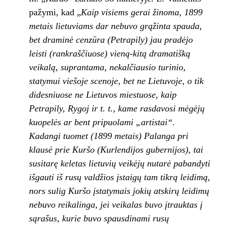
pažymi, kad „
Kaip visiems gerai žinoma, 1899
metais lietu­viams dar nebuvo grąžinta spauda,
bet drami­nė cenzūra (Petrapily) jau pradėjo
leisti (ran­kraščiuose) vieną-kitą dramatišką
veikalą, suprantama, nekalčiausio turinio,
statymui viešoje scenoje, bet ne Lietuvoje, o tik
didesniuose ne Lietuvos miestuose, kaip
Petrapily, Rygoj ir t. t., kame rasdavosi mėgėjų
kuopelės ar bent pripuolami „artistai“.
Kadangi tuomet (1899 metais) Palanga pri­
klausė prie Kuršo (Kurlendijos gubernijos), tai
susitarę keletas lietuvių veikėjų nutarė paban­
dyti
išgauti iš rusų valdžios įstaigų tam tikrą lei­
dimą,
nors sulig Kuršo įstatymais jokių atskirų
leidimų
nebuvo reikalinga, jei veikalas buvo
įtrauktas į
sąrašus, kurie buvo spausdinami ru­sų