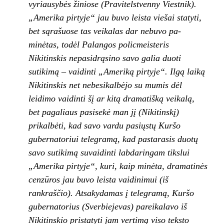
vyriausybės žiniose (Pravitelstvenny Viest
nik).
„Amerika pirtyje“ jau buvo leista viešai sta­
tyti,
bet sąrašuose tas veikalas dar nebuvo pa­
minėtas, todėl Palangos policmeisteris
Nikitins
kis nepasidrąsino savo galia duoti
sutikimą – vaidinti „Ameriką pirtyje“. Ilgą laiką
Nikitinskis
net nebesikalbėjo su mumis dėl
leidimo vai­
dinti šį ar kitą dramatišką veikalą,
bet pagaliaus
pasisekė man jį (Nikitinskį)
prikalbėti, kad sa­vo vardu pasiųstų Kuršo
gubernatoriui teleg­
ramą, kad pastarasis duotų
savo sutikimą su­
vaidinti labdaringam tikslui
„Amerika pirtyje“,
kuri, kaip minėta, dramatinės
cenzūros jau buvo leista vaidinimui (iš
rankraščio). Atsakyda­mas į telegramą, Kuršo
gubernatorius (Sver
biejevas) pareikalavo iš
Nikitinskio pristatyti jam vertimą viso teksto