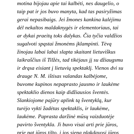
motina bijojau apie tai kalbėti, nes dau­gelio, o
taip pat ir jos buvo manyta, kad tas pasiryžimas
gerai nepasibaigs. Jei žmones kankina kalėjimu
dėl nekaltos maldaknygės ir elementoriaus, tai
ar dykai praeitų toks daly­kas. Čia tyčia valdžios
sugalvoti spąstai žmo­nėms įklampinti. Tėvą
žinojau labai labai slap­ta skaitant lietuviškus
laikraščius iš Tilžės, tad tikėjaus jį su džiaugsmu
ir drąsa eisiant į lietu­vių spektaklį. Vienos dvi su
drauge N. M. išti­sas valandas kalbėjome,
buvome kupinos ne­paprasto jausmo ir laukėme
spektaklio dienos kaip didžiausios šven­tės.
Slankiojome pa­jūry aplink tą šventyk­lą, kur
turėjo vykti ža­dėtas spektaklis, ir laukėme,
laukėme. Paprasta daržinė mū­sų vaizduotėje
pavir­to šventykla. Ji buvo visai arti prie jūros,
prie pat jūros tilto, į jos sieną plakdavosi jūros