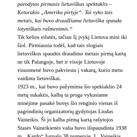
parodytas pirmasis lietuviškas spektaklis –
Keturakio „Amerika pirtyje“. Tai vyko tais
metais, kai buvo draudžiama lietuviška spauda
lotyniškais rašmenimis.“
Tik kelios eilutės, tačiau šį įvykį Lietuva mini iki
šiol. Pirmiausia todėl, kad tais slogiais
lietuviškos spaudos draudimo metais pirmą kartą
ne tik Palangoje, bet ir visoje Lietuvoje
visuomenė buvo pakviesta į vakarą, kurio metu
vaidinta lietuviškai.
1923 m., kai buvo pažymima šio spektaklio 24
metų sukaktis, kalbą ta proga vykusiame
minėjime pasakė buvęs šio renginio vienas iš
pagrindinių organizatorių gydytojas Liudas
Vaineikis. Ši jo kalba pirmą kartą rašytojos
Stasės Vaineikienės valia buvo išspausdinta 1938
m. „Kardo“ žurnalo 38 numeryje. L. Vaineikis