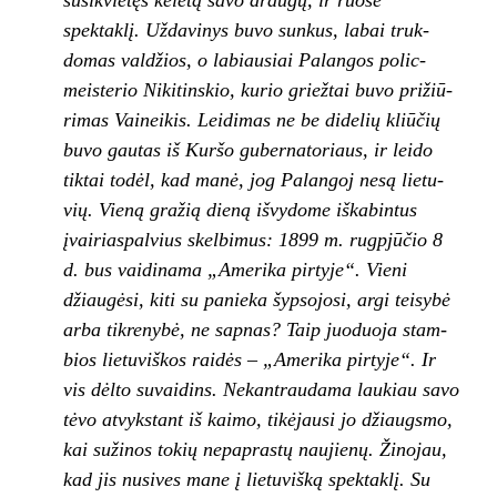
susikvietęs keletą savo draugų, ir ruošė
spektaklį. Uždavinys buvo sunkus, labai truk­
domas valdžios, o labiausiai Palangos polic­
meisterio Nikitinskio, kurio griežtai buvo prižiū­
rimas Vaineikis. Leidimas ne be didelių kliūčių
buvo gautas iš Kuršo gubernatoriaus, ir leido
tiktai todėl, kad manė, jog Palangoj nesą lietu­
vių. Vieną gražią dieną išvydome iškabintus
įvairiaspalvius skelbimus: 1899 m. rugpjūčio 8
d. bus vaidinama „Amerika pirtyje“. Vieni
džiau­gėsi, kiti su panieka šypsojosi, argi teisybė
arba tikrenybė, ne sapnas? Taip juoduoja stam­
bios lietuviškos raidės – „Amerika pirtyje“. Ir
vis dėlto suvaidins. Nekantraudama laukiau sa­vo
tėvo atvykstant iš kaimo, tikėjausi jo džiaugs­mo,
kai sužinos tokių nepaprastų naujienų. Ži­nojau,
kad jis nusives mane į lietuvišką spek­taklį. Su