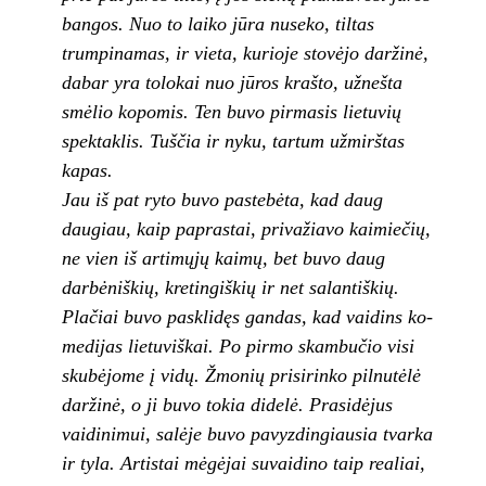
bangos. Nuo to laiko jūra nuseko, tiltas
trumpinamas, ir vieta, kurioje stovėjo daržinė,
dabar yra tolokai nuo jūros krašto, užnešta
smėlio kopomis. Ten bu­vo pirmasis lietuvių
spektaklis. Tuščia ir nyku, tartum užmirštas
kapas.
Jau iš pat ryto
buvo pastebėta,
kad daug
daugiau,
kaip paprastai, pri­
važiavo kaimiečių,
ne vien iš artimųjų
kaimų, bet buvo daug
darbėniškių, kretingiškių ir net salantiškių.
Plačiai buvo pasklidęs gan­das, kad vaidins ko­
medijas lietuviškai. Po pirmo skambu­čio visi
skubėjome į vidų. Žmonių prisirinko pilnutėlė
darži­nė, o ji buvo tokia didelė. Prasidėjus
vaidinimui, salėje buvo pa­vyzdingiausia tvarka
ir tyla. Artistai mėgėjai su­vaidino taip realiai,