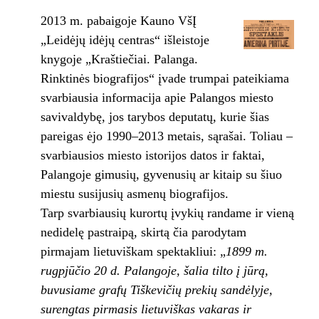
2013 m. pabaigoje Kauno VšĮ
„Leidėjų idėjų centras“ išleistoje
knygoje „Kraštiečiai. Palanga.
Rinktinės biografijos“ įvade trumpai pateikiama
svarbiausia informacija apie Palangos miesto
savivaldybę, jos tarybos deputatų, kurie šias
pareigas ėjo 1990–2013 metais, sąrašai. Toliau –
svarbiausios miesto istorijos datos ir faktai,
Palangoje gimusių, gyvenusių ar kitaip su šiuo
miestu susijusių asmenų biografijos.
Tarp svarbiausių kurortų įvykių randame ir vieną
nedidelę pastraipą, skirtą čia parodytam
pirmajam lietuviškam spektakliui: „
1899 m.
rugpjūčio 20 d. Palangoje, šalia tilto į jūrą,
buvusiame grafų Tiškevičių prekių sandėlyje,
surengtas pirmasis lietuviškas vakaras ir