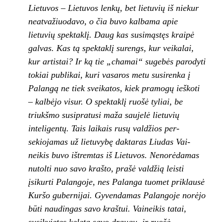
Lietuvos – Lietuvos lenkų, bet lietuvių iš niekur
neatvažiuodavo, o čia buvo kalbama apie
lietuvių spektaklį. Daug kas susimąs­tęs kraipė
galvas. Kas tą spektaklį surengs, kur veikalai,
kur artistai? Ir ką tie „chamai“ sugebės pa­rodyti
tokiai publikai, kuri vasaros metu susi­renka į
Palangą ne tiek sveikatos, kiek pramo­gų ieškoti
– kalbėjo visur. O spektaklį ruošė tyliai, be
triukšmo susipratusi maža saujelė lie­tuvių
inteligentų. Tais laikais rusų valdžios per­
sekiojamas už lietuvybę daktaras Liudas Vai­
neikis buvo ištremtas iš Lietuvos. Nenorėda­mas
nutolti nuo savo krašto, prašė valdžią leisti
įsikurti Palangoje, nes Palanga tuomet priklau­sė
Kuršo gubernijai. Gyvendamas Palangoje norėjo
būti naudingas savo kraštui. Vaineikis tatai,