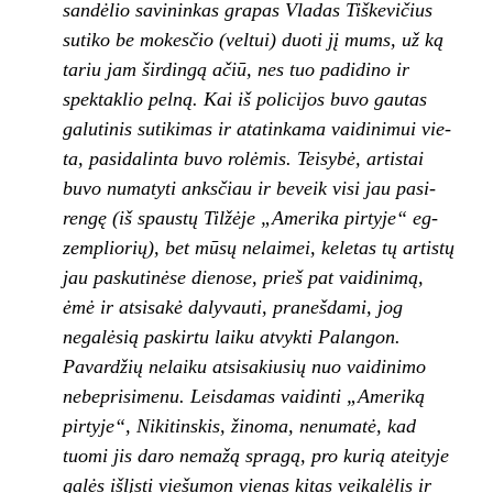
sandėlio savininkas grapas Vladas Tiškevi­čius
sutiko be mokesčio (veltui) duoti jį mums,
už ką
tariu jam širdingą ačiū, nes tuo padidino ir
spektaklio pelną. Kai iš policijos buvo gautas
galutinis sutikimas ir atatinkama vaidinimui vie­
ta, pasidalinta buvo rolėmis. Teisybė, artistai
buvo numatyti anksčiau ir beveik visi jau pasi­
rengę (iš spaustų Tilžėje „Amerika pirtyje“ eg­
zempliorių), bet mūsų nelaimei, keletas tų ar­tistų
jau paskutinėse dienose, prieš pat vaidi­nimą,
ėmė ir atsisakė dalyvauti, pranešdami, jog
negalėsią paskirtu laiku atvykti Palangon.
Pavardžių nelaiku atsisakiusių nuo vaidinimo
nebeprisimenu. Leisdamas vaidinti „Ameriką
pirtyje“, Nikitinskis, žinoma, nenumatė, kad
tuomi jis daro nemažą spragą, pro kurią ateityje
galės išlįsti viešumon vienas kitas veikalėlis ir