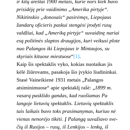
ir kitų areštai 1900 metais, kurie nors kiek buvo
prisidėję prie vaidinimo „Amerika pirty­je“.
Nikitinskio „donosais“ pasirėmęs, Liepo­jaus
žandarų oficieris paskui stengėsi įrodyti rusų
valdžiai, kad „Ameriką pirtyje“ suvaidinę nariai
esą politinės slaptos draugijos, kuri vei­kusi plote
nuo Palangos iki Liepojaus ir Min­taujos, su
skyriais kituose miestuose
“
[1]
.
Kaip šis spektaklis vyko, kokias nuotaikas jis
kėlė žiūrovams, pasakoja šio įvykio liudininkai.
Stasė Vaineikienė 1931 metais „Palan­gos
atsiminimuose“ apie spektaklį rašė: „
1899 m.
vasarą pasklido gandas, kad ruošiamas Pa­
langoje lietuvių spektaklis. Lietuvių spektaklis
tais laikais buvo toks prasimanymas, kuriuo nė
vienas nenorėjo ti­kėti. Į Palangą suvažiavo sve­
čių iš Rusijos – rusų, iš Len­kijos – lenkų, iš