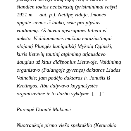
šiandien tokios neatsirastų (prisi­minimai rašyti
1951 m. – aut. p.). Netilpę vidu­
je, žmonės
apgulė sienas iš lauko, sekė pro plyšius
vaidinimą. Aš buvau apsirūpinęs bilie­
tu iš
anksto. Iš diduomenės mačiau entuzias­
tingai
plojantį Plungės kunigaikštį Mykolą
Oginskį,
kuris lietuvių tautinį atgimimą atjaus­
davo
daugiau už kitus didžponius Lietuvoje.
Vaidinimą
organizavo (Palangoje gyvenęs) dak­
taras Liudas
Vaineikis; jam padėjo daktaras F. Janušis iš
Kretingos. Abu dalyvavo knygnešys­
tės
organizavime ir to darbo vykdyme.
[…].“
Parengė Danutė Mukienė
Nuotraukoje pirmo viešo spektaklio (Keturakio