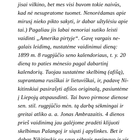
jisai vilkino, bet mes visi buvom tokie naivūs,
kad nė nesupratome tuomet. Nenorėdamas apie
mirusį nieko pikto sakyti, ir dabar užtylė­siu apie
tai.) Pagaliau jis labai nenoriai sutiko leisti
vaidinti „Amerika pirtyje“. Gavę vargais ne­
galais leidimą, nustatėme vaidinimui dieną:
1899 m. 8 rugpjūčio seno kalendoriaus, t. y. 20
dieną to paties mėnesio pagal dabartinį
kalendorių. Tuojau sustatėme skelbimą (afišą),
suprantama rusiškai ir lietuviškai, ir, padavę Ni­
kitinskiui pasirašyti afišos originalą, pasiuntė­me
į Liepojų atspausdinti. Tai buvo pirmose die­nose
sen. stil. rugpjūčio mėn. tą darbą sėk­mingai ir
greitai atliko a. a. Jonas Ambrazaitis. 4 dienos
prieš vaidinimą jau galėjome pradėti klijuoti
skelbimus Palangoj ir siųsti į apylinkes. Bet ir
dabar Nikitinskis su savo sėbrais nerimavo ir vis