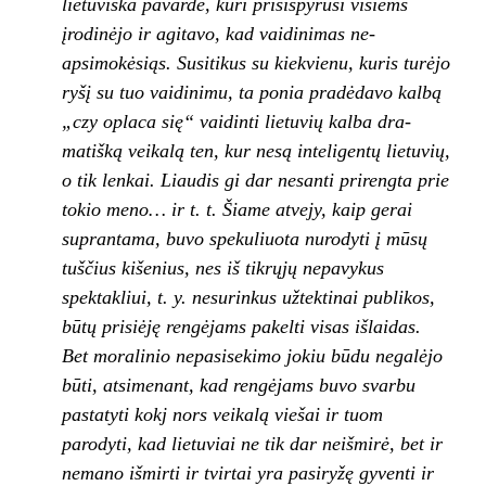
lietuviška pavarde, kuri prisispyrusi vi­siems
įrodinėjo ir agitavo, kad vaidinimas ne­
apsimokėsiąs. Susitikus su kiekvienu, kuris tu­rėjo
ryšį su tuo vaidinimu, ta ponia pradėdavo kalbą
„czy oplaca się“ vaidinti lietuvių kalba dra­
matišką veikalą ten, kur nesą inteligentų lietu­vių,
o tik lenkai. Liaudis gi dar nesanti prireng­ta prie
tokio meno… ir t. t. Šiame atvejy, kaip gerai
suprantama, buvo spekuliuota nurodyti į mūsų
tuščius kišenius, nes iš tikrųjų nepavy­kus
spektakliui, t. y. nesurinkus užtektinai pub­likos,
būtų prisiėję rengėjams pakelti visas iš­laidas.
Bet moralinio nepasisekimo jokiu būdu negalėjo
būti, atsimenant, kad rengėjams bu­vo svarbu
pastatyti kokj nors veikalą viešai ir tuom
parodyti, kad lietuviai ne tik dar neišmirė, bet ir
nemano išmirti ir tvirtai yra pasiryžę gy­venti ir