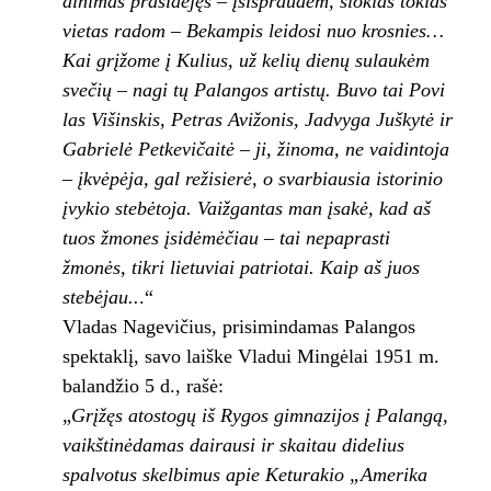
dinimas prasidėjęs – įsispraudėm, šiokias tokias
vietas radom – Bekampis leidosi nuo krosnies…
Kai grįžome į Kulius, už kelių dienų sulaukėm
svečių – nagi tų Palangos artistų. Buvo tai Povi­
las Višinskis, Petras Avižonis, Jadvyga Juškytė
ir
Gabrielė Petkevičaitė – ji, žinoma, ne vaidinto­
ja
– įkvėpėja, gal režisierė, o svarbiausia istori­
nio
įvykio stebėtoja. Vaižgantas man įsakė, kad
aš
tuos žmones įsidėmėčiau – tai nepaprasti
žmonės, tikri
lietuviai patrio­
tai. Kaip aš juos
stebėjau..
.“
Vladas Na­gevičius, prisimindamas Palangos
spektaklį, savo laiške Vladui Mingėlai 1951 m.
balandžio 5 d., rašė:
„
Grįžęs atosto­
gų iš Rygos gimnazijos į Palangą,
vaikštinėda­
mas dairausi ir skaitau didelius
spalvotus skel­
bimus apie Keturakio „Amerika