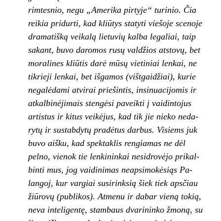
rimtesnio, negu „Amerika pirtyje“ turinio. Čia
reikia pridurti, kad kliūtys statyti viešoje sceno­je
dramatišką veikalą lietuvių kalba legaliai, taip
sakant, buvo daromos rusų valdžios atstovų, bet
moralines kliūtis darė mūsų vietiniai lenkai, ne
tikrieji lenkai, bet išgamos (vištgaidžiai), ku­rie
negalėdami atvirai priešintis, insinuacijomis ir
atkalbinėjimais stengėsi paveikti į vaidintojus
artistus ir kitus veikėjus, kad tik jie nieko neda­
rytų ir sustabdytų pradėtus darbus. Visiems juk
buvo aišku, kad spektaklis rengiamas ne dėl
pelno, vienok tie lenkininkai nesidrovėjo prikal­
binti mus, jog vaidinimas neapsimokėsiąs Pa­
langoj, kur vargiai susirinksią šiek tiek apsčiau
žiūrovų (publikos). Atmenu ir dabar vieną to­kią,
neva inteligentę, stambaus dvarininko žmo­ną, su