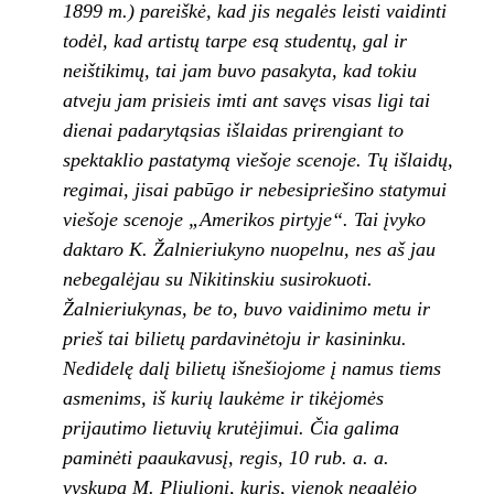
1899 m.) pareiškė, kad jis negalės leisti vaidinti
todėl, kad artistų tarpe esą studentų, gal ir
neištikimų, tai jam buvo pasakyta, kad tokiu
atveju jam prisieis imti ant savęs visas ligi tai
dienai padarytąsias iš­laidas prirengiant to
spektaklio pastatymą vie­šoje scenoje. Tų išlaidų,
regimai, jisai pabūgo ir nebesipriešino statymui
viešoje scenoje „Amerikos pirtyje“. Tai įvyko
daktaro K. Žalnieriukyno nuopelnu, nes aš jau
nebegalėjau su Nikitinskiu susirokuoti.
Žalnieriukynas, be to, buvo vaidinimo metu ir
prieš tai bilietų pardavi­nėtoju ir kasininku.
Nedidelę dalį bilietų išne­šiojome į namus tiems
asmenims, iš kurių lau­kėme ir tikėjomės
prijautimo lietuvių krutėjimui. Čia galima
paminėti paaukavusį, regis, 10 rub. a. a.
vyskupą M. Pliulionį, kuris, vienok nega­lėjo