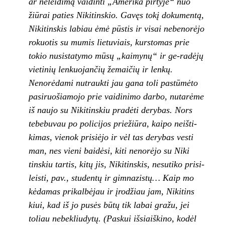
ar neleidimą vaidinti „Amerika pirtyje“ nuo­
žiūrai paties Nikitinskio. Gavęs tokį dokumen­
tą,
Nikitinskis labiau ėmė pūstis ir visai nebe­norėjo
rokuotis su mumis lietuviais, kurstomas prie
tokio nusistatymo mūsų „kaimynų“ ir ge-
radėjų
vietinių lenkuojančių žemaičių ir lenkų.
Nenorėdami nutraukti jau gana toli pastūmėto
pasiruošiamojo prie vaidinimo darbo, nutarė­
me
iš naujo su Nikitinskiu pradėti derybas. Nors
tebebuvau po policijos priežiūra, kaipo neišti­
kimas, vienok prisiėjo ir vėl tas derybas vesti
man, nes vieni baidėsi, kiti nenorėjo su Niki­
tinskiu tartis, kitų jis, Nikitinskis, nesutiko prisi­
leisti, pav., studentų ir gimnazistų… Kaip mo­
kėdamas prikalbėjau ir įrodžiau jam, Nikitins­
kiui, kad iš jo pusės būtų tik labai gražu, jei
toliau nebekliudytų. (Paskui išsiaiškino, kodėl