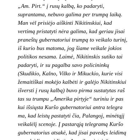
„Am. Pirt.“ į rusų kalbą, ko
padaryti,
suprantama, nebuvo galima per trum­
pą laiką.
Man vėl prisiėjo aiškinti Nikitinskiui,
kad
vertimą pristatyti nėra galima, kad geriau jisai
praneštų gubernatoriui trumpą to veikalo turinį,
iš kurio bus matoma, jog šiame veikale jokios
politikos nesama. Laimė, Nikitinskis su­tiko tai
padaryti, ir su pagalba savo policininkų
(Skudikio, Kalno, Vilko ir Mikuckio, kurie visi
žemaitiškai mokėjo kalbėti ir galėjo Nikitinskiui
išversti į rusų kalbą) buvo pirma sustatytas raš­
tas su trumpu „Amerika pirtyje“ turiniu ir pas­
kui išsiųsta Kuršo gubernatoriui antra telegra­
ma, kad leistų pastatyti čia, Palangoj, minėtąjį
veikalėlį scenoje. Į pastarąją telegramą Kuršo
gubernatorius atsakė, kad jisai pavedęs leidi­
mą