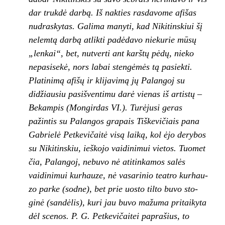
dar trukdė darbą. Iš nakties rasdavome afišas
nudras­kytas. Galima manyti, kad Nikitinskiui šį
nelemtą dar­bą atlikti padėdavo niekurie mūsų
„lenkai“, bet, nu­tverti ant karštų pėdų, nie­ko
nepasisekė, nors labai stengėmės tą pasiekti.
Platinimą afišų ir klijavimą jų Palangoj su
didžiausiu pasišventimu darė vienas iš artistų –
Bekampis (Mongirdas VI.). Turėjusi geras
pažintis su Palangos grapais Tiškevičiais pana
Gabrielė Petkevičaitė visą laiką, kol ėjo derybos
su Nikitinskiu, ieškojo vaidinimui vietos. Tuomet
čia, Palangoj, nebuvo nė atitinkamos salės
vaidinimui kurhauze, nė vasarinio teatro kurhau­
zo parke (sodne), bet prie uosto tilto buvo sto­
ginė (sandėlis), kuri jau buvo mažuma pritai­kyta
dėl scenos. P. G. Petkevičaitei paprašius, to