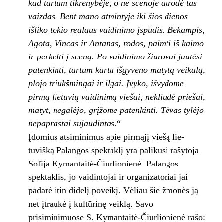
kad tartum tikrenybėje, o ne scenoje atrodė tas
vaizdas. Bent mano at­mintyje iki šios dienos
išliko tokio realaus vai­dinimo įspūdis. Bekampis,
Agota, Vincas ir An­tanas, rodos, paimti iš kaimo
ir perkelti į sce­ną. Po vaidinimo žiūrovai jautėsi
patenkinti, tar­tum kartu išgyveno matytą veikalą,
plojo triuk
š
mingai ir ilgai. Įvyko, išvydo­me
pirmą lie­tuvių vaidini­mą viešai, ne­kliudė priešai,
matyt, negalė­jo, grįžome patenkinti. Tė­vas tylėjo
ne­paprastai su­jaudintas
.“
Įdomius atsiminimus apie pirmąjį viešą lie­
tuvišką Palangos spektaklį yra palikusi rašytoja
Sofija Kymantaitė-Čiurlionienė. Palangos
spektaklis, jo vai­dintojai ir organizatoriai jai
padarė itin didelį poveikį. Vėliau šie žmonės ją
net įtraukė į kultūrinę veik­lą. Savo
prisiminimuose S. Kymantaitė-Čiurlionienė rašo: