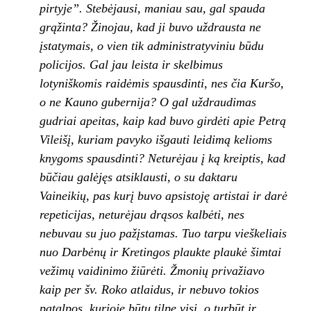
pirtyje”. Stebė­
jausi, maniau sau, gal spauda
grąžinta? Žino­jau, kad ji buvo uždrausta ne
įstatymais, o vien tik administratyviniu būdu
policijos. Gal jau leis­
ta ir skelbimus
lotyniškomis raidėmis spaus­
dinti, nes čia Kuršo,
o ne Kauno gubernija? O gal uždraudimas
gudriai apeitas, kaip kad bu­
vo girdėti apie Petrą
Vileišį, kuriam pavyko iš­gauti leidimą kelioms
knygoms spausdinti? Ne­
turėjau į ką kreiptis, kad
būčiau galėjęs atsi­
klausti, o su daktaru
Vaineikių, pas kurį buvo
apsistoję artistai ir darė
repeticijas, neturėjau
drąsos kalbėti, nes
nebuvau su juo pažįstamas. Tuo tarpu vieškeliais
nuo Darbėnų ir Kretingos
plaukte plaukė šimtai
vežimų vaidinimo žiūrėti.
Žmonių privažiavo
kaip per šv. Roko atlaidus,
ir nebuvo tokios
patalpos, kurioje būtų tilpę vi­si, o turbūt ir