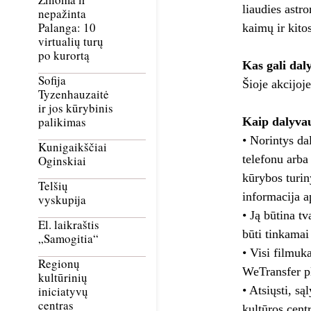
liaudies astr
nepažinta
Palanga: 10
kaimų ir kitos
virtualių turų
po kurortą
Kas gali dal
Sofija
Šioje akcijoj
Tyzenhauzaitė
ir jos kūrybinis
palikimas
Kaip dalyva
• Norintys dal
Kunigaikščiai
telefonu arba
Oginskiai
kūrybos turin
Telšių
informacija a
vyskupija
• Ją būtina t
El. laikraštis
būti tinkama
„Samogitia“
• Visi filmuk
Regionų
WeTransfer p
kultūrinių
• Atsiųsti, s
iniciatyvų
centras
kultūros cent