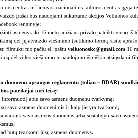
tūros centras ir Lietuvos nacionalinis kultūros centras įgyja 
i vaizdo įrašai bus naudojami sukurtame akcijos Veliuonos kul
acebook renginyje;
žinti asmenys iki 16 metų amžiaus privalo pateikti vieno iš t
tikimą dėl jų atvaizdo viešinimo (sutikimo formą rasite aprašo
u su filmuku tuo pačiu el. paštu
veliuonoskc@gmail.com
16 me
imą dėl video viešinimo ir naudojimo išreiškia atsiųsdami fi
u duomenų apsaugos reglamentu (toliau – BDAR) smulkios
bos pateikėjai turi teisę:
ti informuoti) apie savo asmens duomenų tvarkymą;
i su savo asmens duomenimis ir kaip jie yra tvarkomi;
, sunaikinti savo asmens duomenis arba sustabdyti savo asme
ksmus;
 kad būtų tvarkomi jūsų asmens duomenys.