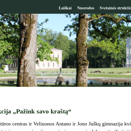
Laiškai
Nuorodos
Svetainės struktū
akcija „Pažink savo kraštą“
tūros centras ir Veliuonos Antano ir Jono Juškų gimnazija kv