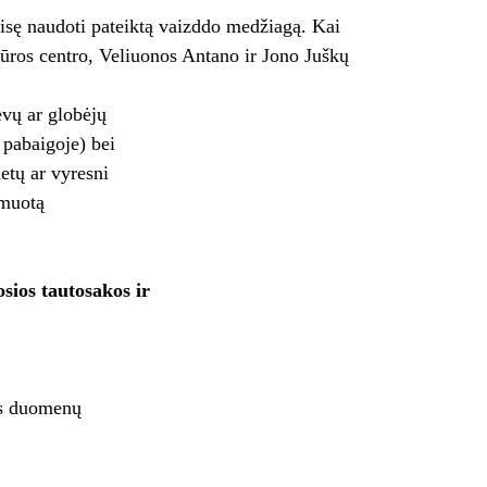
teisę naudoti pateiktą vaizddo medžiagą. Kai
tūros centro, Veliuonos Antano ir Jono Juškų
ėvų ar globėjų
 pabaigoje) bei
tų ar vyresni
lmuotą
ios tautosakos ir
ns duomenų