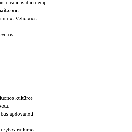
l Jūsų asmens duomenų
ail.com
.
šinimo, Veliuonos
centre.
liuonos kultūros
kota.
s bus apdovanoti
kūrybos rinkimo