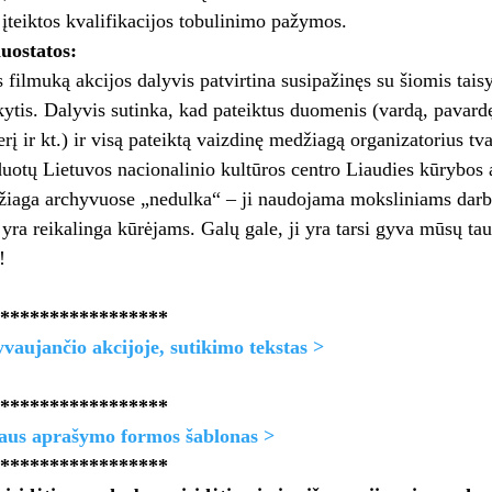
įteiktos kvalifikacijos tobulinimo pažymos.
uostatos:
 filmuką akcijos dalyvis patvirtina susipažinęs su šiomis tais
ikytis. Dalyvis sutinka, kad pateiktus duomenis (vardą, pavardę
rį ir kt.) ir visą pateiktą vaizdinę medžiagą organizatorius tva
uotų Lietuvos nacionalinio kultūros centro Liaudies kūrybos 
žiaga archyvuose „nedulka“ – ji naudojama moksliniams dar
yra reikalinga kūrėjams. Galų gale, ji yra tarsi gyva mūsų taut
!
*****************
vaujančio akcijoje, sutikimo tekstas >
******************
laus aprašymo formos šablonas >
******************