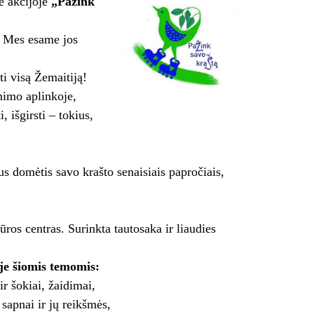
je akcijoje
„Pažink
. Mes esame jos
i visą Žemaitiją!
nimo aplinkoje,
, išgirsti – tokius,
us domėtis savo krašto senaisiais papročiais,
ūros centras. Surinkta tautosaka ir liaudies
je šiomis temomis:
ir šokiai, žaidimai,
 sapnai ir jų reikšmės,