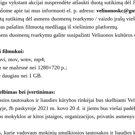
eigu vykstant akcijai nusprendėte atšaukti duotą sutikimą dė
šome apie tai mus informuoti el. p. adresu:
veliuonoskc@gm
tą sutikimą dėl asmens duomenų tvarkymo / vaizdo įrašų vie
ras pašalins filmuotą medžiagą iš viešinimo platformų.
ens duomenų tvarkymu galite susipažinti Veliuonos kultūros 
 filmukui:
vi, mov, wmv, mp4;
:
ne mažesnė nei 1280×720 p.;
 daugiau nei 1 GB.
elbimas bei įvertinimas:
osios tautosakos ir liaudies kūrybos rinkėjai bus skelbiami Ve
yje, fb paskyroje 2021 m. kovo 20 d. ir jiems bus viešai padė
s mokyklos ar kitos įstaigos, organizacijos, privatūs asmeny
 kurie vadovaus mokinių smulkiosios tautosakos ir liaudies 