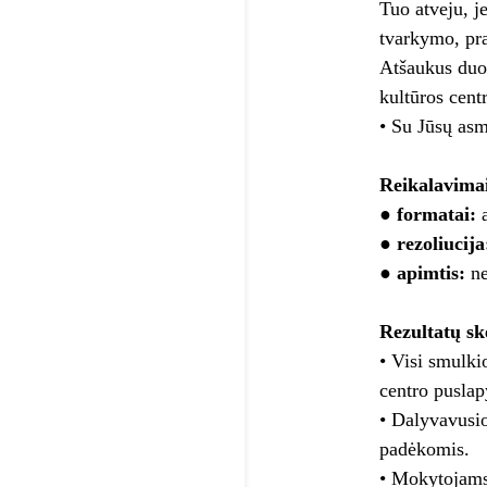
Tuo atveju, j
tvarkymo, pra
Atšaukus duo
kultūros cent
• Su Jūsų asm
Reikalavimai
●
formatai:
a
●
rezoliucija
●
apimtis:
ne
Rezultatų sk
• Visi smulki
centro puslap
• Dalyvavusio
padėkomis.
• Mokytojams,