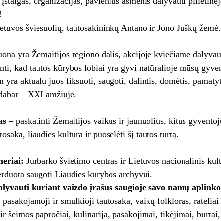
įstaigas, organizacijas, pavienius asmenis dalyvauti pilietinė
!
etuvos šviesuolių, tautosakininkų Antano ir Jono Juškų žemė
ona yra Žemaitijos regiono dalis, akcijoje kviečiame dalyvaut
ti, kad tautos kūrybos lobiai yra gyvi natūralioje mūsų gyve
n yra aktualu juos fiksuoti, saugoti, dalintis, domėtis, pamatyti
 dabar – XXI amžiuje.
as
– paskatinti Žemaitijos vaikus ir jaunuolius, kitus gyventoj
osaka, liaudies kultūra ir puoselėti šį tautos turtą.
neriai:
Jurbarko švietimo centras ir Lietuvos nacionalinis kult
rduota saugoti Liaudies kūrybos archyvui.
lyvauti kuriant vaizdo įrašus saugioje savo namų aplinko
pasakojamoji ir smulkioji tautosaka, vaikų folkloras, rateliai 
ir šeimos papročiai, kulinarija, pasakojimai, tikėjimai, burtai,