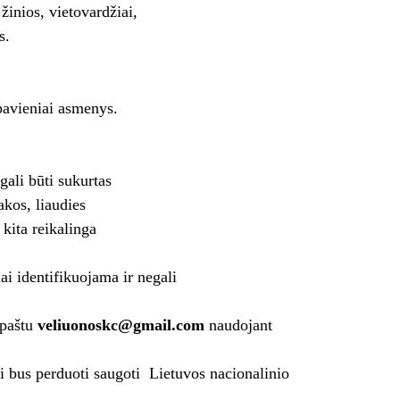
žinios, vietovardžiai,
s.
 pavieniai asmenys.
 gali būti sukurtas
kos, liaudies
 kita reikalinga
ai identifikuojama ir negali
 paštu
veliuonoskc@gmail.com
naudojant
ai bus perduoti saugoti Lietuvos nacionalinio