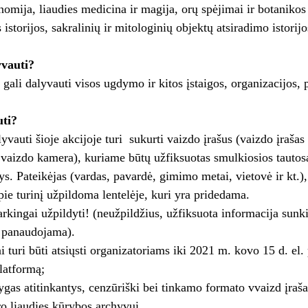
onomija, liaudies medicina ir magija, orų spėjimai ir botanikos 
 istorijos, sakralinių ir mitologinių objektų atsiradimo istorijo
yvauti?
e gali dalyvauti visos ugdymo ir kitos įstaigos, organizacijos,
uti?
yvauti šioje akcijoje turi sukurti vaizdo įrašus (vaizdo įrašas
 vaizdo kamera), kuriame būtų užfiksuotas smulkiosios tautosa
ys. Pateikėjas (vardas, pavardė, gimimo metai, vietovė ir kt.),
pie turinį užpildoma lentelėje, kuri yra pridedama.
varkingai užpildyti! (neužpildžius, užfiksuota informacija sunki
i panaudojama).
ai turi būti atsiųsti organizatoriams iki 2021 m. kovo 15 d. el.
latformą;
ąlygas atitinkantys, cenzūriški bei tinkamo formato vvaizd įraš
ro liaudies kūrybos archyvui.