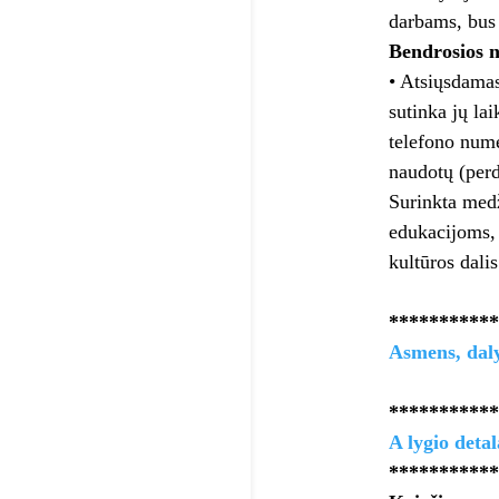
darbams, bus 
Bendrosios n
• Atsiųsdamas
sutinka jų la
telefono nume
naudotų (perd
Surinkta med
edukacijoms, 
kultūros dalis
***********
Asmens, daly
**********
A lygio deta
**********