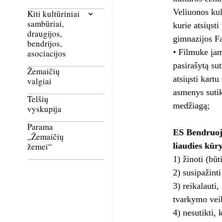
Veliuonos kul
Kiti kultūriniai
sambūriai,
kurie atsiųst
draugijos,
gimnazijos F
bendrijos,
• Filmuke įam
asociacijos
pasirašytą su
Žemaičių
atsiųsti kart
valgiai
asmenys sutik
Telšių
medžiagą;
vyskupija
Parama
ES Bendruoj
„Žemaičių
liaudies kūry
žemei“
1) žinoti (bū
2) susipažint
3) reikalauti
tvarkymo vei
4) nesutikti,