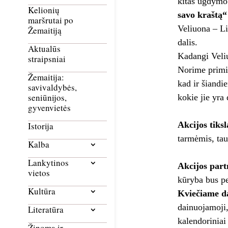
kitas ugdymo 
Kelionių
savo kraštą“
maršrutai po
Veliuona – Li
Žemaitiją
dalis.
Aktualūs
Kadangi Veliu
straipsniai
Norime primin
Žemaitija:
kad ir šiandie
savivaldybės,
seniūnijos,
kokie jie yra
gyvenvietės
Akcijos tiksl
Istorija
tarmėmis, taut
Kalba
Lankytinos
Akcijos part
vietos
kūryba bus pe
Kultūra
Kviečiame da
dainuojamoji, 
Literatūra
kalendoriniai 
Žinoma ir