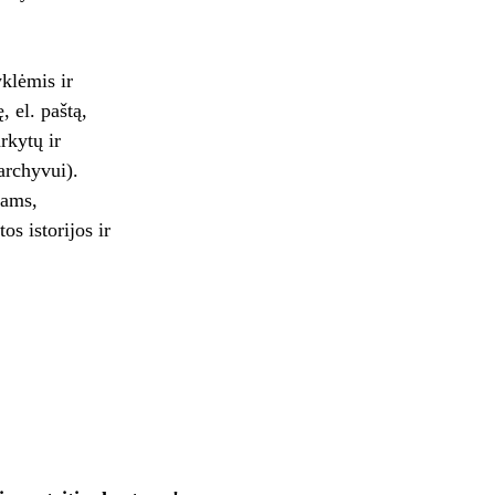
yklėmis ir
, el. paštą,
rkytų ir
archyvui).
bams,
os istorijos ir