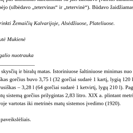
lbėjo (ulbėdavo „tetervinas“ ir „tetervinė“). Būdavo žaidžiama
nkti Žemaičių Kalvarijoje, Alsėdžiuose, Plateliuose.
utė Mukienė
galio nuotrauka
_____________
kysčių ir biralų matas. Istoriniuose šaltiniuose minimas nuo 
kas gorčius buvo 3,75 l (32 gorčiai sudarė 1 kartį, lygią 120 l
 rusiškas – 3,28 l (64 gorčiai sudarė 1 ketvirtį, lygų 210 l).
atų sistemą gorčius prilygintas 2,83 litro. XIX a. plintant metr
uvoje vartotas iki metrinės matų sistemos įvedimo (1920).
.
paveikslėliais.