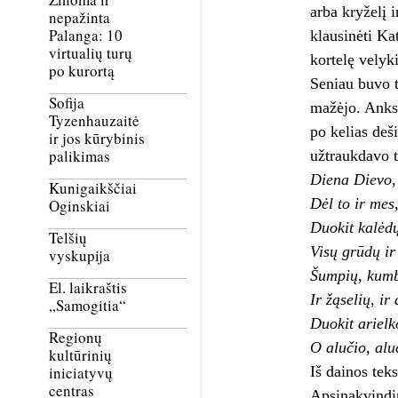
arba kryželį 
nepažinta
Palanga: 10
klausinėti K
virtualių turų
kortelę velyk
po kurortą
Seniau buvo t
Sofija
mažėjo. Anksč
Tyzenhauzaitė
po kelias deš
ir jos kūrybinis
palikimas
užtraukdavo t
Diena Dievo,
Kunigaikščiai
Dėl to ir mes
Oginskiai
Duokit kalėdų
Telšių
Visų grūdų ir
vyskupija
Šumpių, kumbi
El. laikraštis
Ir žąselių, ir 
„Samogitia“
Duokit arielk
Regionų
O alučio, alu
kultūrinių
Iš dainos tek
iniciatyvų
centras
Apsinakvindin