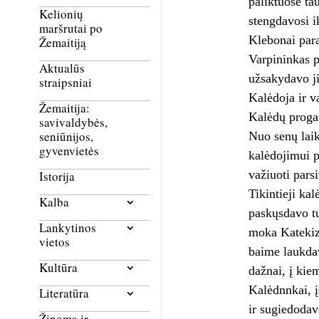
paliktuose ta
Kelionių
stengdavosi i
maršrutai po
Klebonai para
Žemaitiją
Varpininkas p
Aktualūs
užsakydavo j
straipsniai
Kalėdoja ir v
Žemaitija:
Kalėdų proga
savivaldybės,
seniūnijos,
Nuo senų laik
gyvenvietės
kalėdojimui p
važiuoti pars
Istorija
Tikintieji ka
Kalba
paskųsdavo t
Lankytinos
moka Katekiz
vietos
baime laukda
Kultūra
dažnai, į kie
Kalėdnnkai, į
Literatūra
ir sugiedodav
Žinoma ir