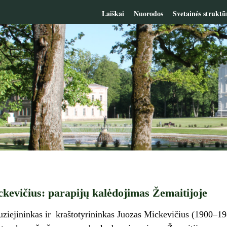
Laiškai
Nuorodos
Svetainės struktū
kevičius: parapijų kalėdojimas Žemaitijoje
ziejininkas ir kraštotyrininkas Juozas Mickevičius (1900–1