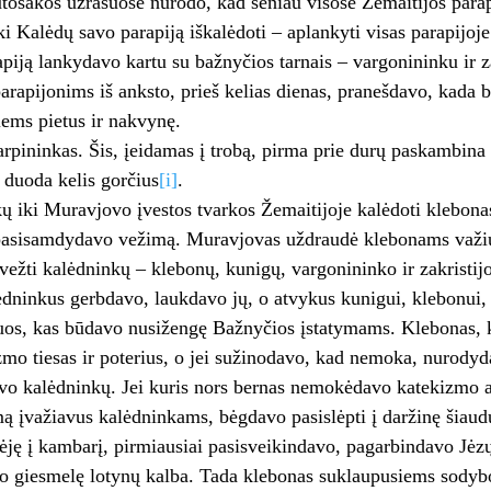
utosakos užrašuose nurodo, kad seniau visose Žemaitijos para
ki Kalėdų savo parapiją iškalėdoti – aplankyti visas parapijoj
piją lankydavo kartu su bažnyčios tarnais – vargonininku ir z
arapijonims iš anksto, prieš kelias dienas, pranešdavo, kada 
iems pietus ir nakvynę.
arpininkas. Šis, įeidamas į trobą, pirma prie durų paskambina 
 duoda kelis gorčius
[i]
.
ų iki Muravjovo įvestos tvarkos Žemaitijoje kalėdoti klebonas
asisamdydavo vežimą. Muravjovas uždraudė klebonams važiuot
ivežti kalėdninkų – klebonų, kunigų, vargonininko ir zakristij
lėdninkus gerbdavo, laukdavo jų, o atvykus kunigui, klebonui
uos, kas būdavo nusižengę Bažnyčios įstatymams. Klebonas, 
mo tiesas ir poterius, o jei sužinodavo, kad nemoka, nurody
vo kalėdninkų. Jei kuris nors bernas nemokėdavo katekizmo
mą įvažiavus kalėdninkams, bėgdavo pasislėpti į daržinę šiaud
ėję į kambarį, pirmiausiai pasisveikindavo, pagarbindavo Jėz
o giesmelę lotynų kalba. Tada klebonas suklaupusiems sodyb