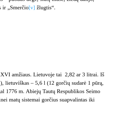
s ir „Smerčio
[v]
žlugtis“.
XVI amžiaus. Lietuvoje tai 2,82 ar 3 litrai. Iš
), lietuviškas – 5,6 l (12 gorčių sudarė 1 pūrą,
 Pagal 1776 m. Abiejų Tautų Respublikos Seimo
inei matų sistemai gorčius suapvalintas iki