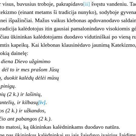
ir visus, buvusius troboje, pakrapidavo
[ii]
švęstu vandeniu. Ta
atekizmo (einant metams ši tradicija nunyko), sodyboje gyv
inei išpažinčiai. Mažus vaikus klebonas apdovanodavo saldain
radicija kalėdotojus itin gausiai pamalonindavo visokiomis gėr
iau ūkininkas kalėdotojams duodavo vidutiniškai po vieną ru
imtis kapeikų. Kai klebonas klausinėdavo jaunimą Katekizmo, 
okią dainelę:
 diena Dievo užgimimo
, dėl to ir mes prašom Jūsų
, duokit kalėdų dėlėi mūsų
 pinigų.
ų (2 k.) ir lašinių,
antelių, ir kilbasų
[iv]
.
os (2 k.) ir užkandos,
čio ant pabangos (2 k.)
.
sto matosi, ką ūkininkas kalėdninkams duodavo natūra.
ę pas ūkininkus kalėdninkai su jais žaisdavo įvairius žaidimu