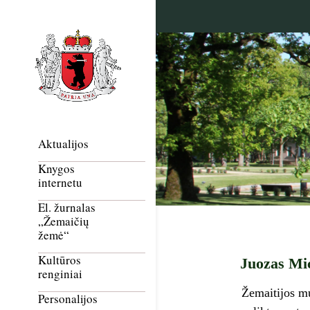
Aktualijos
Knygos
internetu
El. žurnalas
„Žemaičių
žemė“
Kultūros
Juozas Mic
renginiai
Žemaitijos mu
Personalijos