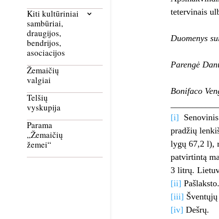
tetervinais u
Kiti kultūriniai
sambūriai,
draugijos,
Duomenys suri
bendrijos,
asociacijos
Parengė Dan
Žemaičių
valgiai
Bonifaco Ven
Telšių
___________
vyskupija
[i]
Senovinis s
Parama
pradžių lenkiš
„Žemaičių
lygų 67,2 l),
žemei“
patvirtintą m
3 litrų. Liet
[ii]
Pašlaksto
[iii]
Šventųjų 
[iv]
Dešrų.