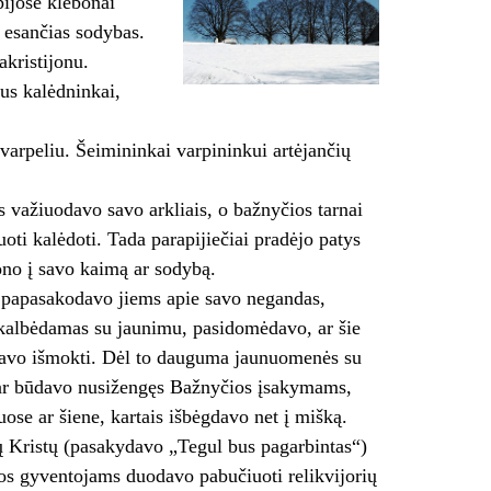
pijose klebonai
e esančias sodybas.
akristijonu.
bus kalėdninkai,
varpeliu. Šeimininkai varpininkui artėjančių
 važiuodavo savo arkliais, o bažnyčios tarnai
i kalėdoti. Tada parapijiečiai pradėjo patys
ono į savo kaimą ar sodybą.
, papasakodavo jiems apie savo negandas,
kalbėdamas su jaunimu, pasidomėdavo, ar šie
davo išmokti. Dėl to dauguma jaunuomenės su
 ar būdavo nusižengęs Bažnyčios įsakymams,
uose ar šiene, kartais išbėgdavo net į mišką.
ų Kristų (pasakydavo „Tegul bus pagarbintas“)
os gyventojams duodavo pabučiuoti relikvijorių