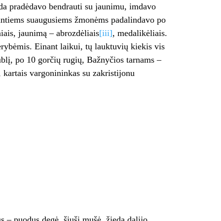
da pradėdavo bendrauti su jaunimu, imdavo
enantiems suaugusiems žmonėms padalindavo po
iais, jaunimą – abrozdėliais
[iii]
, medalikėliais.
ybėmis. Einant laikui, tų lauktuvių kiekis vis
blį, po 10 gorčių rugių, Bažnyčios tarnams –
kartais vargonininkas su zakristijonu
s – puodus degė, šiušį mušė, žiedą dalijo,