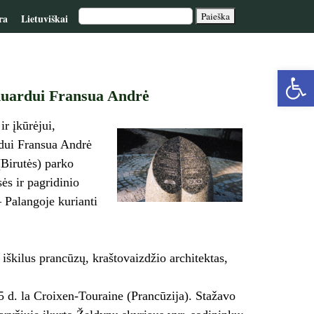
ra
Lietuviškai
Op
Eduardui Fransua Andrė
too
ir įkūrėjui,
rdui Fransua Andrė
Birutės) parko
sės ir pagridinio
– Palangoje kurianti
– iškilus prancūzų, kraštovaizdžio architektas,
5 d. la Croixen-Touraine (Prancūzija). Stažavo