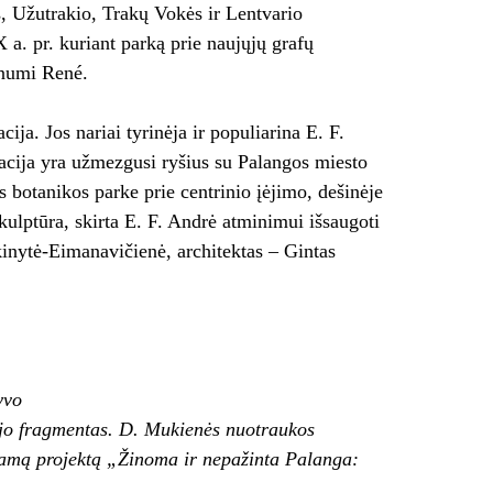
, Užutrakio, Trakų Vokės ir Lentvario
 a. pr. kuriant parką prie naujųjų grafų
ūnumi René.
cija. Jos nariai tyrinėja ir populiarina E. F.
acija yra užmezgusi ryšius su Palangos miesto
 botanikos parke prie centrinio įėjimo, dešinėje
kulptūra, skirta E. F. Andrė atminimui išsaugoti
inytė-Eimanavičienė, architektas – Gintas
yvo
jo fragmentas. D. Mukienės nuotraukos
iamą projektą „Žinoma ir nepažinta Palanga: