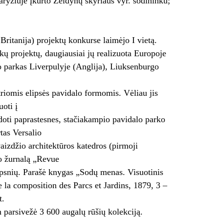
ryžiuje įkurto Želdynų skyriaus vyr. sodininku;
ritanija) projektų konkurse laimėjo I vietą.
kų projektų, daugiausiai jų realizuota Europoje
no parkas Liverpulyje (Anglija), Liuksenburgo
triomis elipsės pavidalo formomis. Vėliau jis
oti į
udoti paprastesnes, stačiakampio pavidalo parko
tas Versalio
izdžio architektūros katedros (pirmoji
o žurnalą „Revue
ipsnių. Parašė knygas „Sodų menas. Visuotinis
e la composition des Parcs et Jardins, 1879, 3 –
t.
 parsivežė 3 600 augalų rūšių kolekciją.