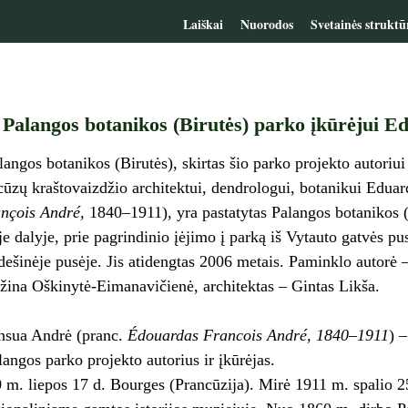
Laiškai
Nuorodos
Svetainės struktū
Palangos botanikos (Birutės) parko įkūrėjui 
angos botanikos (Birutės), skirtas šio parko projekto autoriui 
zų kraštovaizdžio architektui, dendrologui, botanikui Edua
nçois André,
1840–1911), yra pastatytas Palangos botanikos (
je dalyje, prie pagrindinio įėjimo į parką iš Vytauto gatvės pu
dešinėje pusėje. Jis atidengtas 2006 metais. Paminklo autorė 
žina Oškinytė-Eimanavičienė, architektas – Gintas Likša.
nsua Andrė (pranc.
Édouardas Francois André, 1840–1911
) 
langos parko projekto autorius ir įkūrėjas.
 m. liepos 17 d. Bourges (Prancūzija). Mirė 1911 m. spalio 2