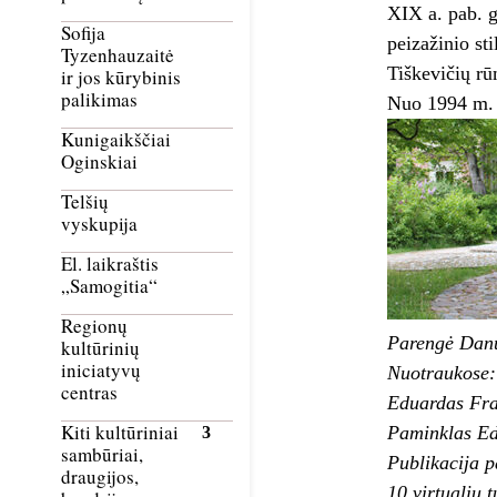
XIX a. pab. g
Sofija
peizažinio st
Tyzenhauzaitė
Tiškevičių rū
ir jos kūrybinis
palikimas
Nuo 1994 m.
Kunigaikščiai
Oginskiai
Telšių
vyskupija
El. laikraštis
„Samogitia“
Regionų
Parengė Dan
kultūrinių
iniciatyvų
Nuotraukose:
centras
Eduardas Fra
Kiti kultūriniai
Paminklas Ed
sambūriai,
Publikacija p
draugijos,
10 virtualių 