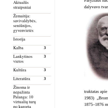
Paryžiaus nac
Aktualūs
dalyvavo tvar
straipsniai
Žemaitija:
savivaldybės,
seniūnijos,
gyvenvietės
Istorija
Kalba
Lankytinos
vietos
Kultūra
Literatūra
Žinoma ir
traktatas api
nepažinta
Palanga: 10
1983) „Bromel
virtualių turų
1875–1876 m. 
po kurortą