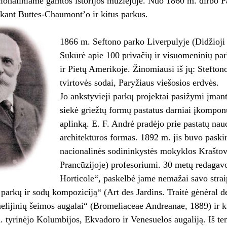
ionaliniame gamtos istorijos muziejuje. Nuo 1860 m. dirbo Pa
kant Buttes-Chaumont’o ir kitus parkus.
1866 m. Seftono parko Liverpulyje (Didžioji B
Sukūrė apie 100 privačių ir visuomeninių par
ir Pietų Amerikoje. Žinomiausi iš jų: Stefto
tvirtovės sodai, Paryžiaus viešosios erdvės.
Jo ankstyvieji parkų projektai pasižymi įman
siekė griežtų formų pastatus darniai įkomponu
aplinką. E. F. Andrė pradėjo prie pastatų na
architektūros formas. 1892 m. jis buvo paskir
nacionalinės sodininkystės mokyklos Kraštova
Prancūzijoje) profesoriumi. 30 metų redagav
Horticole“, paskelbė jame nemažai savo stra
e parkų ir sodų kompoziciją“ (Art des Jardins. Traitė gėnėral d
ijinių šeimos augalai“ (Bromeliaceae Andreanae, 1889) ir k
tyrinėjo Kolumbijos, Ekvadoro ir Venesuelos augaliją. Iš ten