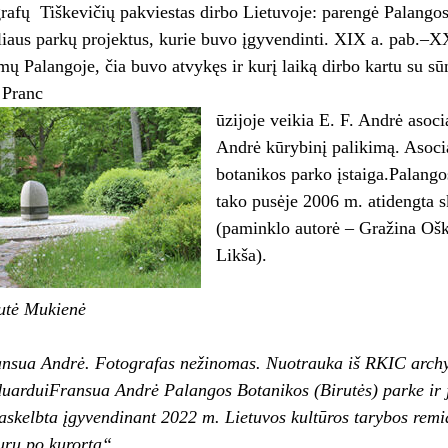
rafų Tiškevičių pakviestas dirbo Lietuvoje: parengė Palangos
iliaus parkų projektus, kurie buvo įgyvendinti. XIX a. pab.–XX
mų Palangoje, čia buvo atvykęs ir kurį laiką dirbo kartu su s
 Pranc
ūzijoje veikia E. F. Andrė asocia
Andrė kūrybinį palikimą. Asoci
botanikos parko įstaiga.Palangos
tako pusėje 2006 m. atidengta s
(paminklo autorė – Gražina Ošk
Likša).
utė Mukienė
nsua Andrė. Fotografas nežinomas. Nuotrauka iš RKIC arch
uarduiFransua Andrė Palangos Botanikos (Birutės) parke ir 
askelbta įgyvendinant 2022 m. Lietuvos kultūros tarybos rem
turų po kurortą“