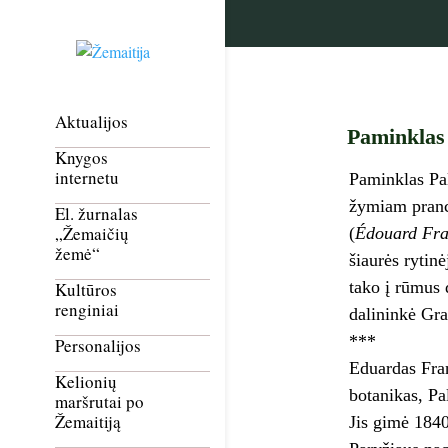
Aktualijos
Paminklas 
Knygos
internetu
Paminklas Pal
žymiam prancū
El. žurnalas
„Žemaičių
(
Édouard Fra
žemė“
šiaurės rytinė
tako į rūmus 
Kultūros
renginiai
dalininkė Gra
***
Personalijos
Eduardas Fra
Kelionių
botanikas, Pa
maršrutai po
Žemaitiją
Jis gimė 1840