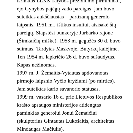
išrinktas LLKS Tarybos prezidiumo pirmininku,
ėjo Gynybos pajėgų vado pareigas, jam buvo
suteiktas aukščiausias – partizanų generolo
laipsnis. 1951 m., ištikus insultui, atsisakė šių
pareigų. Slapstėsi bunkeryje Jurbarko rajone
(Šimkaičių miške). 1953 m. gegužės 30 d. buvo
suimtas. Tardytas Maskvoje, Butyrkų kalėjime.
Ten 1954 m. lapkričio 26 d. buvo sušaudytas.
Kapas nežinomas.
1997 m. J. Žemaitis-Vytautas apdovanotas
pirmojo laipsnio Vyčio kryžiumi (po mirties).
Jam suteiktas kario savanorio statusas.
1999 m. vasario 16 d. prie Lietuvos Respublikos
krašto apsaugos ministerijos atidengtas
paminklas generolui Jonui Žemaičiui
(skulptorius Gintautas Lukošaitis, architektas
Mindaugas Mačiulis).