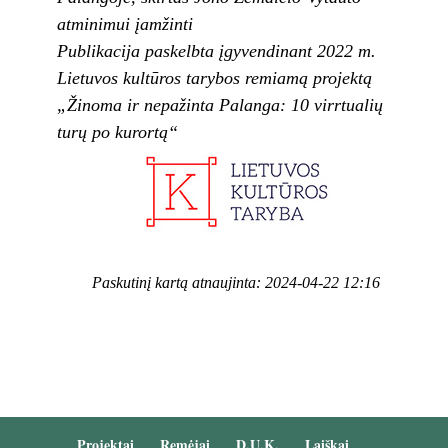
atminimui įamžinti
Publikacija paskelbta įgyvendinant 2022 m.
Lietuvos kultūros tarybos remiamą projektą
„Žinoma ir nepažinta Palanga: 10 virrtualių
turų po kurortą“
Paskutinį kartą atnaujinta: 2024-04-22 12:16
Projektai
Remėjai
D.U.K.
Laiškai