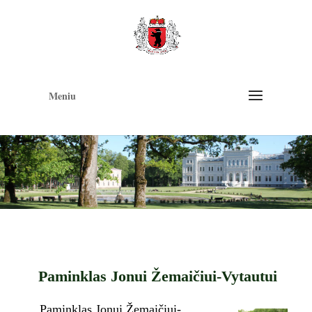
Op
too
Meniu
Paminklas Jonui Žemaičiui-Vytautui
Paminklas Jonui Žemaičiui-