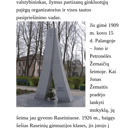
valstybininkas, žymus partizanų ginkluotųjų
pajėgų organizatorius ir visos tautos
pasipriešinimo vadas.
Jis gimė 1909
m. kovo 15
d. Palangoje
– Jono ir
Petronėlės
Žemaičių
šeimoje. Kai
Jonas
Žemaitis
pradėjo
lankyti
mokyklą, jų
šeima jau gyveno Raseiniuose. 1926 m., baigęs
šešias Raseinių gimnazijos klases, jis įstojo į