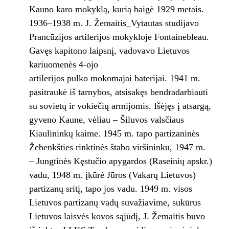
Kauno karo mokyklą, kurią baigė 1929 metais.
1936–1938 m. J. Žemaitis_Vytautas studijavo
Prancūzijos artilerijos mokykloje Fontainebleau.
Gavęs kapitono laipsnį, vadovavo Lietuvos
kariuomenės 4-ojo
artilerijos pulko mokomajai baterijai. 1941 m.
pasitraukė iš tarnybos, atsisakęs bendradarbiauti
su sovietų ir vokiečių armijomis. Išėjęs į atsargą,
gyveno Kaune, vėliau – Šiluvos valsčiaus
Kiaulininkų kaime. 1945 m. tapo partizaninės
Žebenkšties rinktinės štabo viršininku, 1947 m.
– Jungtinės Kęstučio apygardos (Raseinių apskr.)
vadu, 1948 m. įkūrė Jūros (Vakarų Lietuvos)
partizanų sritį, tapo jos vadu. 1949 m. visos
Lietuvos partizanų vadų suvažiavime, sukūrus
Lietuvos laisvės kovos sąjūdį, J. Žemaitis buvo