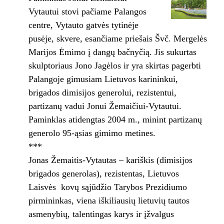
Vytautui stovi pačiame Palangos
centre, Vytauto gatvės tytinėje
pusėje, skvere, esančiame priešais Švč. Mergelės
Marijos Ėmimo į dangų bačnyčią. Jis sukurtas
skulptoriaus Jono Jagėlos ir yra skirtas pagerbti
Palangoje gimusiam Lietuvos karininkui,
brigados dimisijos generolui, rezistentui,
partizanų vadui Jonui Žemaičiui-Vytautui.
Paminklas atidengtas 2004 m., minint partizanų
generolo 95-ąsias gimimo metines.
***
Jonas Žemaitis-Vytautas – kariškis (dimisijos
brigados generolas), rezistentas, Lietuvos
Laisvės kovų sąjūdžio Tarybos Prezidiumo
pirmininkas, viena iškiliausių lietuvių tautos
asmenybių, talentingas karys ir įžvalgus