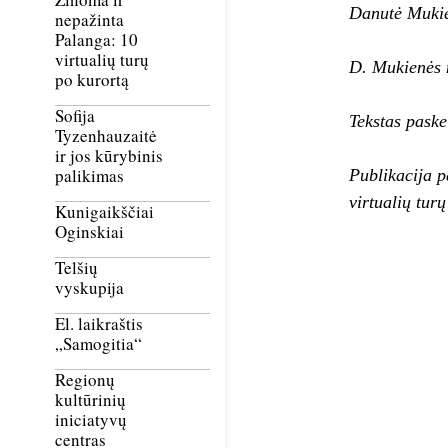
Danutė Muki
nepažinta
Palanga: 10
virtualių turų
D. Mukienės n
po kurortą
Sofija
Tekstas pask
Tyzenhauzaitė
ir jos kūrybinis
palikimas
Publikacija p
virtualių tur
Kunigaikščiai
Oginskiai
Telšių
vyskupija
El. laikraštis
„Samogitia“
Regionų
kultūrinių
iniciatyvų
centras