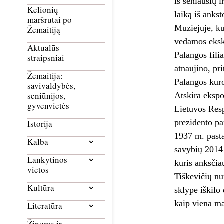
iš seniausių 
Kelionių
laiką iš ankst
maršrutai po
Muziejuje, ku
Žemaitiją
vedamos eksku
Aktualūs
Palangos fili
straipsniai
atnaujino, pr
Žemaitija:
Palangos kuro
savivaldybės,
seniūnijos,
Atskira ekspo
gyvenvietės
Lietuvos Resp
prezidento pa
Istorija
1937 m. pastat
Kalba
savybių 2014 
Lankytinos
kuris anksčia
vietos
Tiškevičių nu
Kultūra
sklype iškilo
kaip viena ma
Literatūra
Žinoma ir