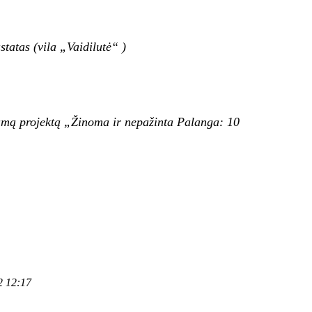
tatas (vila „Vaidilutė“ )
iamą projektą „Žinoma ir nepažinta Palanga: 10
2 12:17