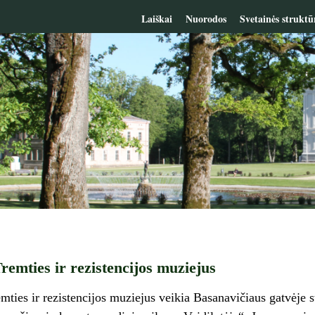
Laiškai
Nuorodos
Svetainės struktū
remties ir rezistencijos muziejus
mties ir rezistencijos muziejus veikia Basanavičiaus gatvėje s