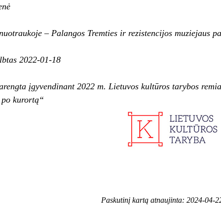
enė
uotraukoje – Palangos Tremties ir rezistencijos muziejaus pas
elbtas 2022-01-18
arengta įgyvendinant 2022 m. Lietuvos kultūros tarybos rem
ų po kurortą“
Paskutinį kartą atnaujinta: 2024-04-2