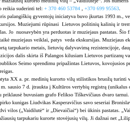
ir mažiausių kurorto medinių vilų – „Vaidilutėje“. Jos numeri
o reikia suderinti tel:
+ 370 460 53784
,
+370 699 95563
.
ris palangiškių gyventojų iniciatyva buvo įkurtas 1993 m., ve
rsijos. Muziejumi rūpinasi Lietuvos politinių kalinių ir tre
alas. Jo nuosavybėn yra perduotas ir muziejaus pastatas. Šio fi
itaikė muziejaus veiklai, patys veda ekskursijas. Muziejaus e
rtą tarpukario metais, lietuvių dalyvavimą rezistencijoje, daug
zicijos dalis skirta iš Palangos kilusiam Lietuvos partizanų 
ublikos Seimo sprendimu pripažintas Lietuvos, kovojusios pri
reigas.
yta XX a. pr. medinių kurorto vilų stilistikos bruožų turinti v
m. sausio 7 d. įtraukta į Kultūros vertybių registrą (unikalu
u priklausė buvusiam grafo Felikso Tiškevičiaus dvaro tarnui. 
pirko kunigas Liudvikas Kasperavičius savo seseriai Bronisla
 dvi vilos („Vaidilutė“ ir „Dievaičiai“) bei ūkinis pastatas. „V
žiausių tarpukariu kurorte stovėjusių vilų. Ji dažnai net „Lili