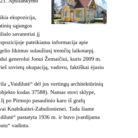
s 21. Apsilankymo
ikia ekspozicija,
mtinių sąjungos
lialo savanoriai jį
kspozicijoje pateikiama informacija apie
elio likimus sulaužiusį tremčių laikotarpį.
vadui generolui Jonui Žemaičiui, kuris 2009 m.
eš sovietų okupaciją, vadovu, faktiškai ėjusiu
ila „Vaidilutė“ dėl jos vertingų architektūrinių
s objekto kodas 37588). Namas stovi sklype,
Jį po Pirmojo pasaulinio karo iš grafų
vai Knabikaitei-Zabulionienei. Tada šiame
aidilutė“ pastatyta 1936 m. ir buvo įvardijama
putu“ vadinta.