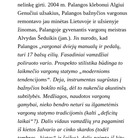
nelinkę girti. 2004 m. Palangos klebonui Algiui
Genučiui užsakius, Palangos bažnyčios vargonus
remontavo jau minėtas Lietuvoje ir užsienyje
žinomas, Palangoje gyvenantis vargonų meistras
Alvydas Šeduikis (jan.). Jis nurodo, kad
Palangos „
vargonai dviejų manualų ir pedalų,
turi 17 balsų eilių. Fasadiniai vamzdžiai
poliruoto vario. Prospekto stilistika būdinga to
laikmečio vargonų statymo „modernioms
tendencijoms“. Deja, instrumentas sugrūstas į
bažnyčios bokšto nišą, dėl to nukenčia akustinės
subtilybės. Medžiagos, naudotos vargonų
gamybai, nieko bendro neturi su ilgametėmis
vargonų statymo tradicijomis (kalti „deficitų
laikai“?). Dalis vidaus vamzdžių yra pagaminti
iš kietos žalvario ar cinko skardos (todėl
tembras „kietas“ ir šaižus), dalis paimta iš kitų,