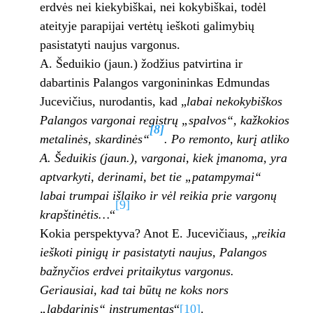
erdvės nei kiekybiškai, nei kokybiškai, todėl
ateityje parapijai vertėtų ieškoti galimybių
pasistatyti naujus vargonus.
A. Šeduikio (jaun.) žodžius patvirtina ir
dabartinis Palangos vargonininkas Edmundas
Jucevičius, nurodantis, kad „
labai nekokybiškos
Palangos vargonai registrų „spalvos“, kažkokios
[8]
metalinės, skardinės“
. Po remonto, kurį atliko
A. Šeduikis (jaun.), vargonai, kiek įmanoma, yra
aptvarkyti, derinami, bet tie „patampymai“
labai trumpai išlaiko ir vėl reikia prie vargonų
[9]
krapštinėtis…
“
Kokia perspektyva? Anot E. Jucevičiaus, „
reikia
ieškoti pinigų ir pasistatyti naujus, Palangos
bažnyčios erdvei pritaikytus vargonus.
Geriausiai, kad tai būtų ne koks nors
„labdarinis“ instrumentas
“
[10]
.