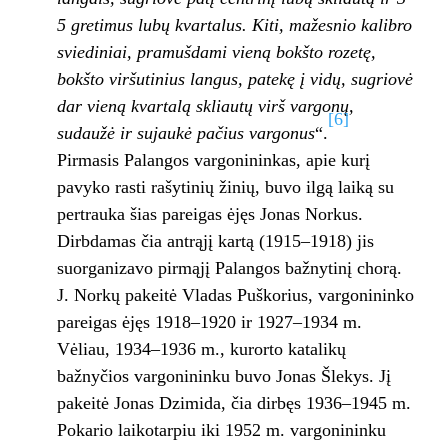
5 gretimus lubų kvartalus. Kiti, mažesnio kalibro
sviediniai, pramušdami vieną bokšto rozetę,
bokšto viršutinius langus, patekę į vidų, sugriovė
dar vieną kvartalą skliautų virš vargonų,
[6]
sudaužė ir sujaukė pačius vargonus
“.
Pirmasis Palangos vargonininkas, apie kurį
pavyko rasti rašytinių žinių, buvo ilgą laiką su
pertrauka šias pareigas ėjęs Jonas Norkus.
Dirbdamas čia antrąjį kartą (1915–1918) jis
suorganizavo pirmąjį Palangos bažnytinį chorą.
J. Norkų pakeitė Vladas Puškorius, vargonininko
pareigas ėjęs 1918–1920 ir 1927–1934 m.
Vėliau, 1934–1936 m., kurorto katalikų
bažnyčios vargonininku buvo Jonas Šlekys. Jį
pakeitė Jonas Dzimida, čia dirbęs 1936–1945 m.
Pokario laikotarpiu iki 1952 m. vargonininku