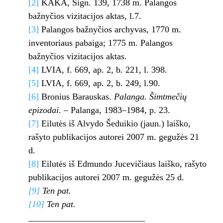
[2]
KAKA, Sign. 139, 1738 m. Palangos
bažnyčios vizitacijos aktas, l.7.
[3]
Palangos bažnyčios archyvas, 1770 m.
inventoriaus pabaiga; 1775 m. Palangos
bažnyčios vizitacijos aktas.
[4]
LVIA, f. 669, ap. 2, b. 221, l. 398.
[5]
LVIA, f. 669, ap. 2, b. 249, l.90.
[6]
Bronius Barauskas.
Palanga. Šimtmečių
epizodai
. – Palanga, 1983–1984, p. 23.
[7]
Eilutės iš Alvydo Šeduikio (jaun.) laiško,
rašyto publikacijos autorei 2007 m. gegužės 21
d.
[8]
Eilutės iš Edmundo Jucevičiaus laiško, rašyto
publikacijos autorei 2007 m. gegužės 25 d.
[9]
Ten pat.
[10]
Ten pat.
__________________________