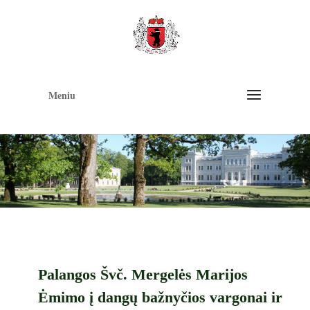
Op
too
Meniu
Palangos Švč. Mergelės Marijos
Ėmimo į dangų bažnyčios vargonai ir