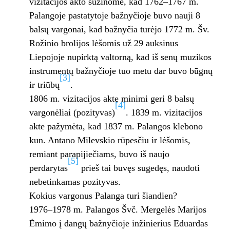
vizitacijos akto sužinome, kad 1762–1767 m.
Palangoje pastatytoje bažnyčioje buvo nauji 8
balsų vargonai, kad bažnyčia turėjo 1772 m. Šv.
Rožinio brolijos lėšomis už 29 auksinus
Liepojoje nupirktą valtorną, kad iš senų muzikos
instrumentų bažnyčioje tuo metu dar buvo būgnų
[3]
ir triūbų
.
1806 m. vizitacijos akte minimi geri 8 balsų
[4]
vargonėliai (pozityvas)
. 1839 m. vizitacijos
akte pažymėta, kad 1837 m. Palangos klebono
kun. Antano Milevskio rūpesčiu ir lėšomis,
remiant parapijiečiams, buvo iš naujo
[5]
perdarytas
prieš tai buvęs sugedęs, naudoti
nebetinkamas pozityvas.
Kokius vargonus Palanga turi šiandien?
1976–1978 m. Palangos Švč. Mergelės Marijos
Ėmimo į dangų bažnyčioje inžinierius Eduardas