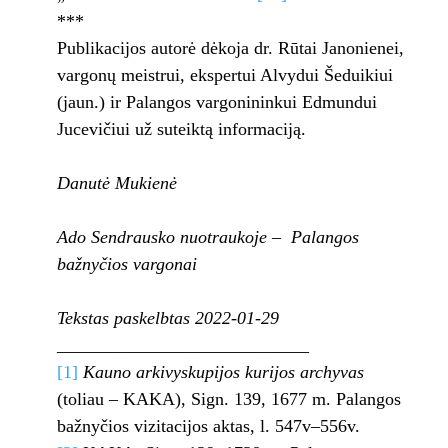
***
Publikacijos autorė dėkoja dr. Rūtai Janonienei,
vargonų meistrui, ekspertui Alvydui Šeduikiui
(jaun.) ir Palangos vargonininkui Edmundui
Jucevičiui už suteiktą informaciją.
Danutė Mukienė
Ado Sendrausko nuotraukoje – Palangos
bažnyčios vargonai
Tekstas paskelbtas 2022-01-29
____________________________
[1]
Kauno arkivyskupijos kurijos archyvas
(toliau – KAKA), Sign. 139, 1677 m. Palangos
bažnyčios vizitacijos aktas, l. 547v–556v.