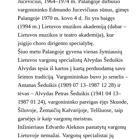
Jucevičius, 1964–1974 m. Palangoje dirbusio
vargonininko Edmundo Jucevičiaus sūnus, gimęs
Palangoje 1970 m. kovo 4 d. Jis yra baigęs
(1994 m.) Lietuvos muzikos akademiją (dabar –
Lietuvos muzikos ir teatro akademija), kur
įsigijo choro dirigento specialybę.
Šiuo metu Palangoje gyvena vienas žymiausių
Lietuvos vargonų specialistų Alvydas Šeduikis
Alvydas tęsia iš kartos į kartą perduodamą savo
šeimos tradiciją. Vargonininkas buvo jo senelis –
Antanas Šeduikis (1909 07 13–1987 12 28) ir
tėvas – Alvydas Petras Šeduikis (1941 04 13–
1987 01 24), vargonininko pareigas ėjęs Skuode,
Šiluvoje, Žemaičių Kalvarijoje, Telšiuose, taip
garsėjęs ir kaip vargonų meistras.
Inžinieriaus Edvardo Aleknos pastatytų vargonų
Lietuvoje nemažai. Vargonų specialistai jų