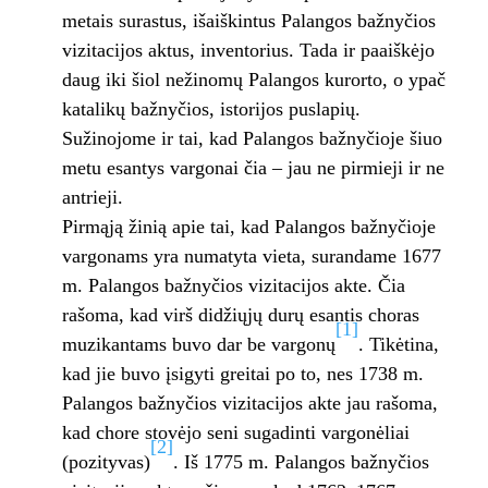
metais surastus, išaiškintus Palangos bažnyčios
vizitacijos aktus, inventorius. Tada ir paaiškėjo
daug iki šiol nežinomų Palangos kurorto, o ypač
katalikų bažnyčios, istorijos puslapių.
Sužinojome ir tai, kad Palangos bažnyčioje šiuo
metu esantys vargonai čia – jau ne pirmieji ir ne
antrieji.
Pirmąją žinią apie tai, kad Palangos bažnyčioje
vargonams yra numatyta vieta, surandame 1677
m. Palangos bažnyčios vizitacijos akte. Čia
rašoma, kad virš didžiųjų durų esantis choras
[1]
muzikantams buvo dar be vargonų
. Tikėtina,
kad jie buvo įsigyti greitai po to, nes 1738 m.
Palangos bažnyčios vizitacijos akte jau rašoma,
kad chore stovėjo seni sugadinti vargonėliai
[2]
(pozityvas)
. Iš 1775 m. Palangos bažnyčios