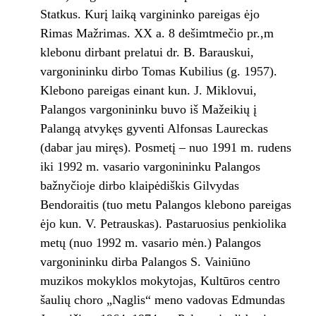
Statkus. Kurį laiką vargininko pareigas ėjo
Rimas Mažrimas. XX a. 8 dešimtmečio pr.,m
klebonu dirbant prelatui dr. B. Barauskui,
vargonininku dirbo Tomas Kubilius (g. 1957).
Klebono pareigas einant kun. J. Miklovui,
Palangos vargonininku buvo iš Mažeikių į
Palangą atvykęs gyventi Alfonsas Laureckas
(dabar jau miręs). Posmetį – nuo 1991 m. rudens
iki 1992 m. vasario vargonininku Palangos
bažnyčioje dirbo klaipėdiškis Gilvydas
Bendoraitis (tuo metu Palangos klebono pareigas
ėjo kun. V. Petrauskas). Pastaruosius penkiolika
metų (nuo 1992 m. vasario mėn.) Palangos
vargonininku dirba Palangos S. Vainiūno
muzikos mokyklos mokytojas, Kultūros centro
šaulių choro „Naglis“ meno vadovas Edmundas