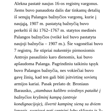
Alekna pastatė naujus 16-os registrų vargonus.
Jiems buvo panaudota dalis dar tinkamų detalių
iš senųjų Palangos bažnyčios vargonų, kurie į
naująją, 1907 m. pastatytą bažnyčią buvo
perkelti iš iki 1762–1767 m. statytos medinės
Palangos bažnyčios (veikė kol buvo pastatyta
naujoji bažnyčia – 1907 m.). Šie vagonėliai buvo
7 registrų. Jie stipriai nukentėjo pirmosiomis
Antrojo pasaulinio karo dienomis, kai buvo
apšaudoma Palanga. Pagrindiniu taikiniu tąsyk
buvo Palangos bažnyčia, nes vokiečiai buvo
gavę žinių, kad ten gali būti įsitvirtinę sovietų
armijos kariai. Pasak prelato dr. Broniaus
Barausko, „
stambaus kalibro sviedinys pataikė į
bažnyčios kryžminį kampą (antroje
kondignacijoje), išvertė kampinę sieną su dviem
langais, sugriovė patį centrinį lubų skliautą ir 3–