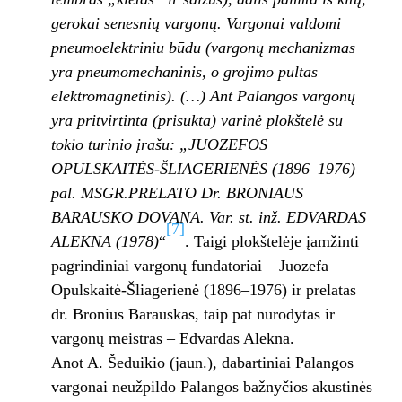
gerokai senesnių vargonų. Vargonai valdomi
pneumoelektriniu būdu (vargonų mechanizmas
yra pneumomechaninis, o grojimo pultas
elektromagnetinis). (…) Ant Palangos vargonų
yra pritvirtinta (prisukta) varinė plokštelė su
tokio turinio įrašu: „JUOZEFOS
OPULSKAITĖS-ŠLIAGERIENĖS (1896–1976)
pal. MSGR.PRELATO Dr. BRONIAUS
BARAUSKO DOVANA. Var. st. inž. EDVARDAS
[7]
ALEKNA (1978)
“
. Taigi plokštelėje įamžinti
pagrindiniai vargonų fundatoriai – Juozefa
Opulskaitė-Šliagerienė (1896–1976) ir prelatas
dr. Bronius Barauskas, taip pat nurodytas ir
vargonų meistras – Edvardas Alekna.
Anot A. Šeduikio (jaun.), dabartiniai Palangos
vargonai neužpildo Palangos bažnyčios akustinės