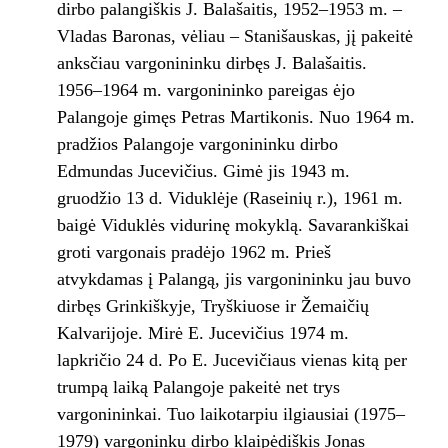
dirbo palangiškis J. Balašaitis, 1952–1953 m. –
Vladas Baronas, vėliau – Stanišauskas, jį pakeitė
anksčiau vargonininku dirbęs J. Balašaitis.
1956–1964 m. vargonininko pareigas ėjo
Palangoje gimęs Petras Martikonis. Nuo 1964 m.
pradžios Palangoje vargonininku dirbo
Edmundas Jucevičius. Gimė jis 1943 m.
gruodžio 13 d. Viduklėje (Raseinių r.), 1961 m.
baigė Viduklės vidurinę mokyklą. Savarankiškai
groti vargonais pradėjo 1962 m. Prieš
atvykdamas į Palangą, jis vargonininku jau buvo
dirbęs Grinkiškyje, Tryškiuose ir Žemaičių
Kalvarijoje. Mirė E. Jucevičius 1974 m.
lapkričio 24 d. Po E. Jucevičiaus vienas kitą per
trumpą laiką Palangoje pakeitė net trys
vargonininkai. Tuo laikotarpiu ilgiausiai (1975–
1979) vargoninku dirbo klaipėdiškis Jonas