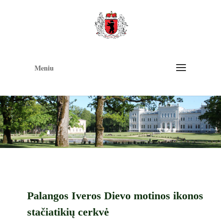
Op
too
Meniu
Palangos Iveros Dievo motinos ikonos
stačiatikių cerkvė