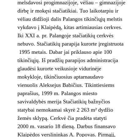
melsdavosi progimnazijoje, vėliau – gimnazijoje
dirbę ir mokęsi stačiatikiai. Tuo laikotarpiu ir
vėliau didžioji dalis Palangos tikinčiųjų melstis
vykdavo į Klaipėdą, kitas artimiausias cerkves.
Iki XXI a. pr. Palangoje stačiatikių cerkvės
nebuvo. Stačiatikių parapija kurorte įregistruota
1995 metais. Dabar jai priklauso apie 100
tikinčiųjų. Iš pradžių parapijos administracija
glaudėsi kurorte veikusioje vidurinėje
mokykloje, tikinčiuosius aptarnaudavo
vienuolis Aleksejus Babičius. Tikintiesiems
paprašius, 1999 m. Palangos miesto
savivaldybės merija Stačiatikių bažnyčios
statybai nemokamai skyrė 2 263 m² dydžio
žemės sklypą. Cerkvė čia pradėta statyti
2000 m. vasario 18 dieną. Darbus finansavo
Klaipėdos verslininkas A. Popovas. Pirmąjį,