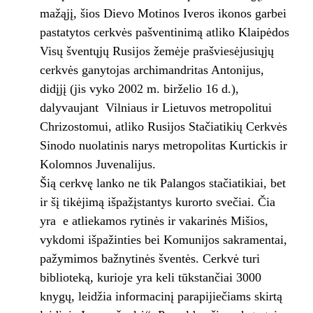
mažąjį, šios Dievo Motinos Iveros ikonos garbei
pastatytos cerkvės pašventinimą atliko Klaipėdos
Visų šventųjų Rusijos žemėje prašviesėjusiųjų
cerkvės ganytojas archimandritas Antonijus,
didįjį (jis vyko 2002 m. birželio 16 d.),
dalyvaujant Vilniaus ir Lietuvos metropolitui
Chrizostomui, atliko Rusijos Stačiatikių Cerkvės
Sinodo nuolatinis narys metropolitas Kurtickis ir
Kolomnos Juvenalijus.
Šią cerkvę lanko ne tik Palangos stačiatikiai, bet
ir šį tikėjimą išpažįstantys kurorto svečiai. Čia
yra e atliekamos rytinės ir vakarinės Mišios,
vykdomi išpažinties bei Komunijos sakramentai,
pažymimos bažnytinės šventės. Cerkvė turi
biblioteką, kurioje yra keli tūkstančiai 3000
knygų, leidžia informacinį parapijiečiams skirtą