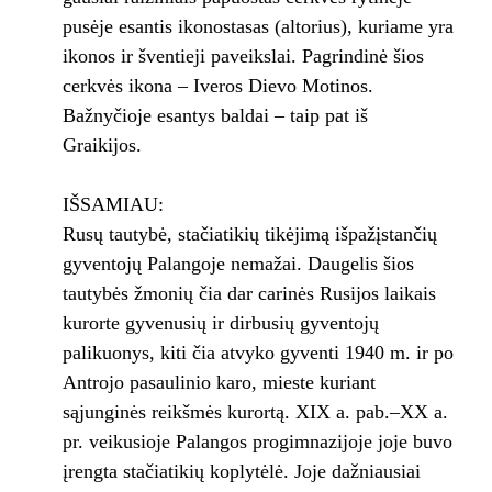
pusėje esantis ikonostasas (altorius), kuriame yra
ikonos ir šventieji paveikslai. Pagrindinė šios
cerkvės ikona – Iveros Dievo Motinos.
Bažnyčioje esantys baldai – taip pat iš
Graikijos.
IŠSAMIAU:
Rusų tautybė, stačiatikių tikėjimą išpažįstančių
gyventojų Palangoje nemažai. Daugelis šios
tautybės žmonių čia dar carinės Rusijos laikais
kurorte gyvenusių ir dirbusių gyventojų
palikuonys, kiti čia atvyko gyventi 1940 m. ir po
Antrojo pasaulinio karo, mieste kuriant
sąjunginės reikšmės kurortą. XIX a. pab.–XX a.
pr. veikusioje Palangos progimnazijoje joje buvo
įrengta stačiatikių koplytėlė. Joje dažniausiai