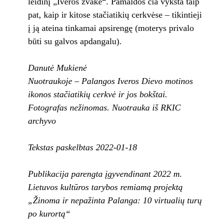
leidinį „Iveros žvakė“. Pamaldos čia vyksta taip
pat, kaip ir kitose stačiatikių cerkvėse – tikintieji
į ją ateina tinkamai apsirengę (moterys privalo
būti su galvos apdangalu).
Danutė Mukienė
Nuotraukoje – Palangos Iveros Dievo motinos
ikonos stačiatikių cerkvė ir jos bokštai.
Fotografas nežinomas. Nuotrauka iš RKIC
archyvo
Tekstas paskelbtas 2022-01-18
Publikacija parengta įgyvendinant 2022 m.
Lietuvos kultūros tarybos remiamą projektą
„Žinoma ir nepažinta Palanga: 10 virtualių turų
po kurortą“