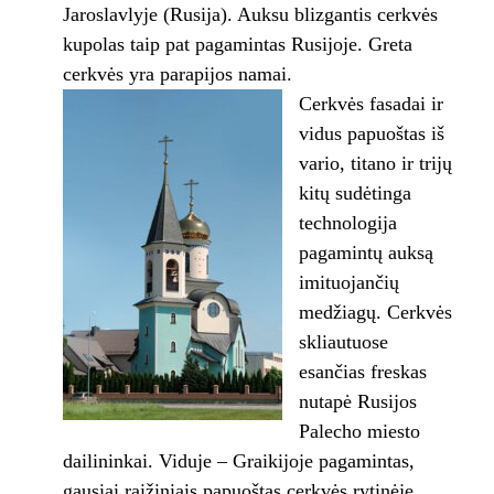
Jaroslavlyje (Rusija). Auksu blizgantis cerkvės
kupolas taip pat pagamintas Rusijoje. Greta
cerkvės yra parapijos namai.
Cerkvės fasadai ir
vidus papuoštas iš
vario, titano ir trijų
kitų sudėtinga
technologija
pagamintų auksą
imituojančių
medžiagų. Cerkvės
skliautuose
esančias freskas
nutapė Rusijos
Palecho miesto
dailininkai. Viduje – Graikijoje pagamintas,
gausiai raižiniais papuoštas cerkvės rytinėje