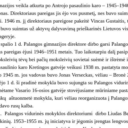
azijos veikla atkurta po Antrojo pasaulinio karo – 1945–194
as. Direktoriaus pareigas jis ėjo vos pusmetį, nes buvo suimta
i. 1946 m. jį direktoriaus pareigose pakeitė Vincas Gustaitis, 
 buvo suimtas už aktyvų dalyvavimą prieškarinės Lietuvos vi
ageryje.
palio 1 d. Palangos gimnazijos direktore dirbo garsi Palango
as pareigas ėjusi 1946–1951 metais. Tuo laikotarpiu dalį pas
sleivių tėvų bei pačių moksleivių sovietai suėmė ir ištrėmė i
saulinio karo Kretingos gatvėje veikusi 1938 m. pastatyta m
 1945 m. jos vadovas buvo Jonas Verseckas, vėliau – Bronė 
jo 1 d. ši pradinė mokykla buvo sujungta su Palangos viduri
ėtame Vasario 16-osios gatvėje stovėjusiame mūriniame pastat
ikų aštuonmetė mokykla, kuri vėliau reorganizuota į Palango
avo rusų kalba.
 Palangos vidurinės mokyklos direktoriumi dirbo Liudas Be
inių. 1953–1955 m. jų iniciatyva ir jėgomis įrengtas lengvosi