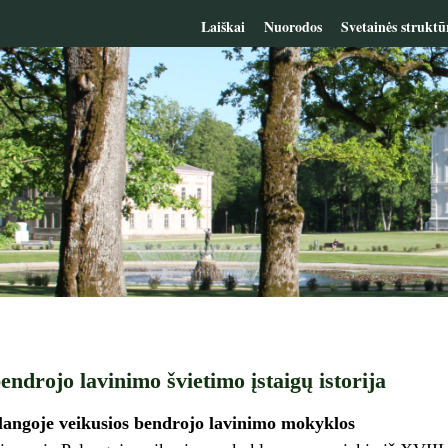
Laiškai
Nuorodos
Svetainės struktū
endrojo lavinimo švietimo įstaigų istorija
angoje veikusios bendrojo lavinimo mokyklos