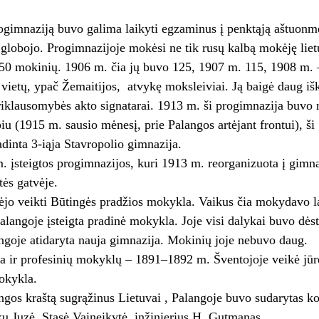
ogimnaziją buvo galima laikyti egzaminus į penktąją aštuonmet
globojo. Progimnazijoje mokėsi ne tik rusų kalbą mokėję lietu
50 mokinių. 1906 m. čia jų buvo 125, 1907 m. 115, 1908 m. –10
 vietų, ypač Žemaitijos, atvykę moksleiviai. Ją baigė daug išk
iklausomybės akto signatarai. 1913 m. ši progimnazija buvo r
piu (1915 m. sausio mėnesį, prie Palangos artėjant frontui), š
adinta 3-iąja Stavropolio gimnazija.
 įsteigtos progimnazijos, kuri 1913 m. reorganizuota į gimnazi
tės gatvėje.
jo veikti Būtingės pradžios mokykla. Vaikus čia mokydavo la
langoje įsteigta pradinė mokykla. Joje visi dalykai buvo dės
goje atidaryta nauja gimnazija. Mokinių joje nebuvo daug.
a ir profesinių mokyklų – 1891–1892 m. Šventojoje veikė jūr
okykla.
gos kraštą sugrąžinus Lietuvai , Palangoje buvo sudarytas komi
kų Juzė, Stasė Vaineikytė, inžinie­rius H. Gutmanas.