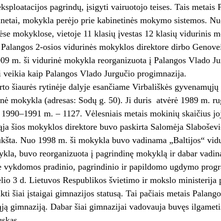
 eksploatacijos pagrindų, įsigyti vairuotojo teises. Tais metai
etai, mokykla perėjo prie kabinetinės mokymo sistemos. Nuo 
nėse mokyklose, vietoje 11 klasių įvestas 12 klasių vidurinis
Palangos 2-osios vidurinės mokyklos direktore dirbo Genove
009 m. ši vidurinė mokykla reorganizuota į Palangos Vlado J
ji veikia kaip Palangos Vlado Jurgučio progimnazija.
to šiaurės rytinėje dalyje esančiame Virbališkės gyvenamųjų 
rinė mokykla (adresas: Sodų g. 50). Ji duris atvėrė 1989 m. 
1990–1991 m. – 1127. Vėlesniais metais mokinių skaičius jo
ąja šios mokyklos direktore buvo paskirta Salomėja Slaboševi
kšta. Nuo 1998 m. ši mokykla buvo vadinama „Baltijos“ vidur
kla, buvo reorganizuota į pagrindinę mokyklą ir dabar vadina
e vykdomos pradinio, pagrindinio ir papildomo ugdymo prog
lio 3 d. Lietuvos Respublikos švietimo ir mokslo ministerija
kti šiai įstaigai gimnazijos statusą. Tai pačiais metais Palang
ją gimnaziją. Dabar šiai gimnazijai vadovauja buvęs ilgametis
uskas.