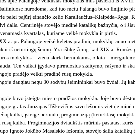
ios apie Palangoje veikusias mokyklas mus pasiekia iš XVIII
šaltiniuose nurodoma, kad tuo metu Palanga buvo linijinio pl
prie palei pajūrį einančio kelio Karaliaučius–Klaipėda–Ryga. R
dvi dalis. Centrinėje stovėjo medinė katalikų bažnyčia, o į šia
enamasis kvartalas, kuriame veikė mokykla ir pirtis.
X a. pr. Palangoje veikė keletas pradinių mokyklų, anuo met
kai iš neturtingų šeimų. Yra išlikę žinių, kad XIX a. Ronžė
kiros mokyklos – viena skirta berniukams, o kita – mergaitė
glauda. Ten vaikai įgydavo pirmuosius skaitymo, rašymo ir ska
goje pradėjo veikti pradinė rusų mokykla.
ngoje daugiau negu 30 sodybų šeimininkai buvo žydai. Jų kah
goje buvo įsteigta miesto pradžios mokykla. Joje buvo dėsto
goje grafas Juozapas Tiškevičius savo lėšomis vietoje minėt
čių kalba, įsteigė berniukų progimnaziją (keturklasę mokyklą
rusų kalba. Progimnazijos dviaukštis mūrinis pastatas, kuris
upo Ignoto Jokūbo Masalskio lėšomis, stovėjo šalia katalikų ba