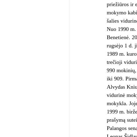
priežiūros ir
mokymo kabin
šalies viduri
Nuo 1990 m. 
Benetienė. 2
rugsėjo 1 d. 
1989 m. kuror
trečioji vidu
990 mokinių, 
iki 909. Pirm
Alvydas Kniu
vidurinė moky
mokykla. Joj
1999 m. birže
prašymą sutei
Palangos seną
Leonas Šidla