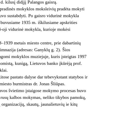
kilusį didįjį Palangos gaisrą.
į pradinės mokyklos moksleivių pradėta mokyti
buvo sustabdyti. Po gaisro vidurinė mokykla
) buvusiame 1935 m. iškilusiame apskrities
4-oji vidurinė mokykla, kurioje mokėsi
–1939 metais miesto centre, prie dabartinių
imnazija (adresas: Ganyklų g. 2). Šios
augomi mokyklos muziejuje, kuris įsteigtas 1997
mistą, kunigą, Lietuvos banko įkūrėją prof.
klai.
ose pastato dalyse dar tebevykstant statybos ir
iesto burmistras dr. Jonas Šliūpas.
ietuvos švietimo įstaigose mokymo procesas buvo
o rusų kalbos mokymas, neliko tikybos pamokų,
organizacijų, skautų, jaunalietuvių ie kitų