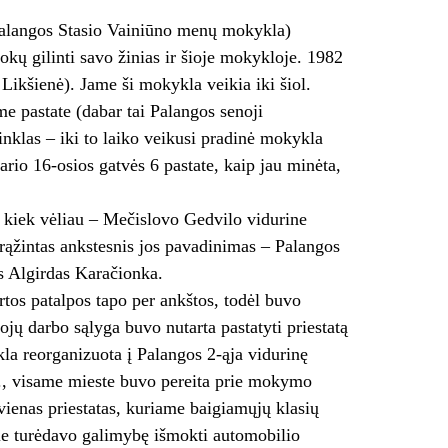
Palangos Stasio Vainiūno menų mokykla)
ų gilinti savo žinias ir šioje mokykloje. 1982
 Likšienė). Jame ši mokykla veikia iki šiol.
e pastate (dabar tai Palangos senoji
inklas – iki to laiko veikusi pradinė mokykla
rio 16-osios gatvės 6 pastate, kaip jau minėta,
 kiek vėliau – Mečislovo Gedvilo vidurine
ąžintas ankstesnis jos pavadinimas – Palangos
s Algirdas Karačionka.
tos patalpos tapo per ankštos, todėl buvo
ų darbo sąlyga buvo nutarta pastatyti priestatą
la reorganizuota į Palangos 2-ąja vidurinę
m., visame mieste buvo pereita prie mokymo
vienas priestatas, kuriame baigiamųjų klasių
 turėdavo galimybę išmokti automobilio