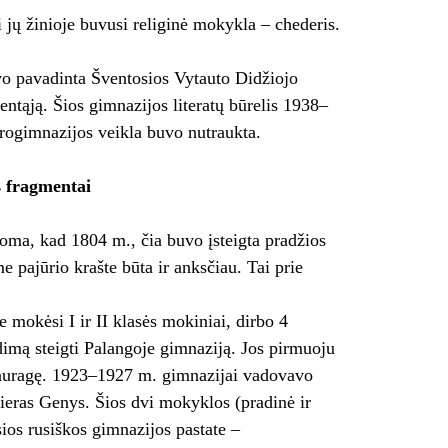
jų žinioje buvusi religinė mokykla – chederis.
vo pavadinta Šventosios Vytauto Didžiojo
ventąją. Šios gimnazijos literatų būrelis 1938–
progimnazijos veikla buvo nutraukta.
s fragmentai
oma, kad 1804 m., čia buvo įsteigta pradžios
pajūrio krašte būta ir anksčiau. Tai prie
 mokėsi I ir II klasės mokiniai, dirbo 4
dimą steigti Palangoje gimnaziją. Jos pirmuoju
 Tauragę. 1923–1927 m. gimnazijai vadovavo
eras Genys. Šios dvi mokyklos (pradinė ir
ios rusiškos gimnazijos pastate –