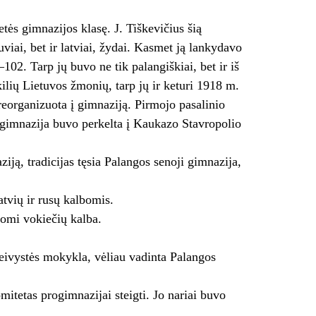
ės gimnazijos klasę. J. Tiškevičius šią
viai, bet ir latviai, žydai. Kasmet ją lankydavo
2. Tarp jų buvo ne tik palangiškiai, bet ir iš
ilių Lietuvos žmonių, tarp jų ir keturi 1918 m.
eorganizuota į gimnaziją. Pirmojo pasalinio
i gimnazija buvo perkelta į Kaukazo Stavropolio
ją, tradicijas tęsia Palangos senoji gimnazija,
tvių ir rusų kalbomis.
tomi vokiečių kalba.
eivystės mokykla, vėliau vadinta Palangos
tetas progimnazijai steig­ti. Jo nariai buvo