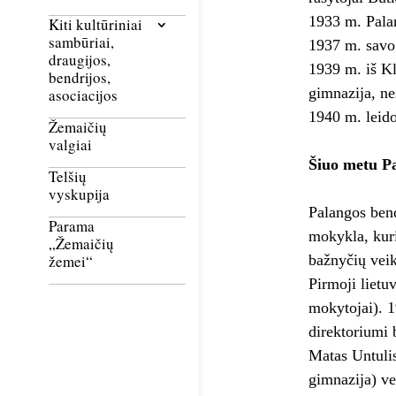
1933 m. Palan
Kiti kultūriniai
sambūriai,
1937 m. savo 
draugijos,
1939 m. iš Kl
bendrijos,
gimnazija, nes
asociacijos
1940 m. leido
Žemaičių
valgiai
Šiuo metu Pa
Telšių
vyskupija
Palangos bend
Parama
mokykla, kuri
„Žemaičių
bažnyčių vei
žemei“
Pirmoji lietu
mokytojai). 1
direktoriumi 
Matas Untuli
gimnazija) ve