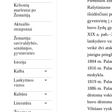
Pirmosios žin
Kelionių
Rašytiniuose 
maršrutai po
išsidėsčiusi 
Žemaitiją
gyvenvietę į 
Aktualūs
buvo žydų gyv
straipsniai
XIX a. pab.–X
Žemaitija:
lankydavo vai
savivaldybės,
seniūnijos,
veikė dvi ats
gyvenvietės
įsteigta prie
1804 m. Palan
Istorija
1816 m. Pala
Kalba
mokykla.
Lankytinos
1819 m. Palan
vietos
1886 m. Palan
Kultūra
dėstoma vokie
buvo dėstoma 
Literatūra
Vilniaus vysk
Žinoma ir