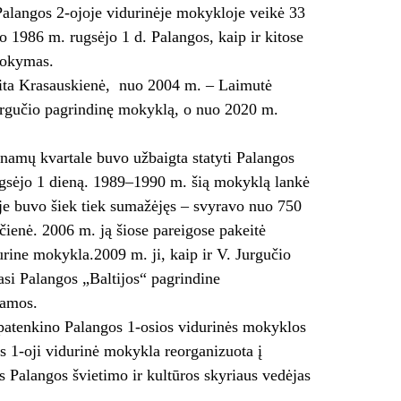
s Palangos 2-ojoje vidurinėje mokykloje veikė 33
1986 m. rugsėjo 1 d. Palangos, kaip ir kitose
 mokymas.
ita Krasauskienė, nuo 2004 m. – Laimutė
urgučio pagrindinę mokyklą, o nuo 2020 m.
namų kvartale buvo užbaigta statyti Palangos
rugsėjo 1 dieną. 1989–1990 m. šią mokyklą lankė
je buvo šiek tiek sumažėjęs – svyravo nuo 750
čienė. 2006 m. ją šiose pareigose pakeitė
ine mokykla.2009 m. ji, kaip ir V. Jurgučio
si Palangos „Baltijos“ pagrindine
ramos.
 patenkino Palangos 1-osios vidurinės mokyklos
os 1-oji vidurinė mokykla reorganizuota į
 Palangos švietimo ir kultūros skyriaus vedėjas