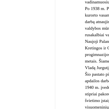
vadinamuosiuo
Po 1938 m. Pa
kurorto vasar
darbą atnauji
valdybos mūri
rusakalbiai v
Naujoji Palan
Kretingos ir 
progimnazijos
metais. Šiame
Vladą Jurgutį
Šio pastato p
apdailos darb
1940 m. įvedu
stipriai pak
švietimo įsta
visuomeninių