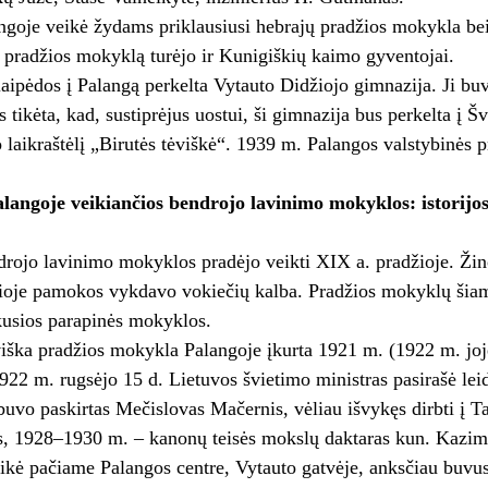
goje veikė žydams priklausiusi hebrajų pradžios mokykla bei 
pradžios mokyklą turėjo ir Kunigiškių kaimo gyventojai.
aipėdos į Palangą perkelta Vytauto Didžiojo gimnazija. Ji bu
 tikėta, kad, sustiprėjus uostui, ši gimnazija bus perkelta į Š
 laikraštėlį „Birutės tėviškė“. 1939 m. Palangos valstybinės 
langoje veikiančios bendrojo lavinimo mokyklos: istorijo
rojo lavinimo mokyklos pradėjo veikti XIX a. pradžioje. Žin
oje pamokos vykdavo vokiečių kalba. Pradžios mokyklų šiame 
kusios parapinės mokyklos.
viška pradžios mokykla Palangoje įkurta 1921 m. (1922 m. joje
922 m. rugsėjo 15 d. Lietuvos švietimo ministras pasirašė lei
buvo paskirtas Mečislovas Mačernis, vėliau išvykęs dirbti į
s, 1928–1930 m. – kanonų teisės mokslų daktaras kun. Kazimi
ikė pačiame Palangos centre, Vytauto gatvėje, anksčiau buvus