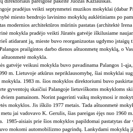
ų direktoriaus pareigose pakeitė Juozas Kazlauskas.
ngoje pradėjus veikti septynmetei muzikos mokyklai (dabar 
mybė miesto bendrojo lavinimo mokyklų auklėtiniams po pamok
ytas modernios architektūros mūrinis pastatas (architektė Irena
inė mokykla pradėjo veikti Jūratės gatvėje iškilusiame naujam
rieš atidarant ją, mieste buvo reorganizuotas ugdymo įstaigų t
 Palangos prailgintos darbo dienos aštuonmetę mokyklą, o Vasa
ų aštuonmetė mokykla.
tės gatvėje veikusi mokykla buvo pavadinama Palangos 1-ąja,
90 m. Lietuvoje atkūrus nepriklausomybę, šiai mokyklai sugr
ė mokykla. 1983 m. šios mokyklos direktoriumi buvo paskirta
rte gyventojų skaičiui Palangoje lietuviškoms mokykloms skir
i dviem pamainom. Norint pagerinti vaikų mokymosi ir mokytoj
tės mokyklos. Jis iškilo 1977 metais. Tada aštuonmetė mokyk
metu jai vadovavo K. Gerulis, šias pareigas ėjęs nuo 1960 
. 1985-aisiais prie šios mokyklos papildomai pastatytas dar 
buvo mokomi automobilizmo pagrindų. Lankydami mokyklą jie