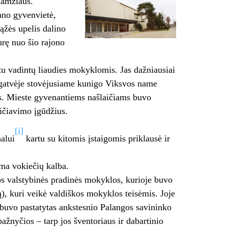
 amžiaus.
ano gyvenvietė,
ąžės upelis dalino
urę nuo šio rajono
u vadintų liaudies mokyklomis. Jas dažniausiai
s gatvėje stovėjusiame kunigo Viksvos name
ms. Mieste gyvenantiems našlaičiams buvo
ičiavimo įgūdžius.
[i]
alui
kartu su kitomis įstaigomis priklausė ir
ma vokiečių kalba.
os valstybinės pradinės mokyklos, kurioje buvo
), kuri veikė valdiškos mokyklos teisėmis. Joje
 buvo pastatytas ankstesnio Palangos savininko
žnyčios – tarp jos šventoriaus ir dabartinio