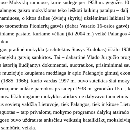
se Mokyklų rūmuose, kurie sudegė per 1938 m. gegužės 10 d. 
langos gaisro mokykloms teko ieškoti laikinų patalpų – dal
namiuose, o kitos dalies (dviejų skyrių) užsiėmimai laikinai 
no tuometinės Pionierių gatvės (dabar Vasario 16-osios gatvė
niame pastate, kuriame vėliau (iki 2004 m.) veikė Palangos 
aikai.
gos pradinė mokykla (architektas Stasys Kudokas) iškilo 1938
Ganyklų gatvių sankirtos. Tai – dabartinė Vlado Jurgučio prog
 istoriją liudijantys dokumentai, nuotraukos, prisiminimai s
 muziejuje kaupiama medžiaga ir apie Palangoje gimusį ekono
 (1885–1966), kurio vardas 1997 m. buvo suteiktas šiai moky
irmajame aukšte pamokos prasidėjo 1938 m. gruodžio 15 d., kit
ams. Iškilmingame mokyklos atidaryme dalyvavo tuometinis m
s sovietų valdžią Lietuvoje, tiek Palangos, tiek ir kitose L
oreguotas – tarp privalomų mokymo programos dalykų atsirad
igose buvo uždrausta anksčiau veikusių katalikiškų moksleivių 
 sambūrių veikla.