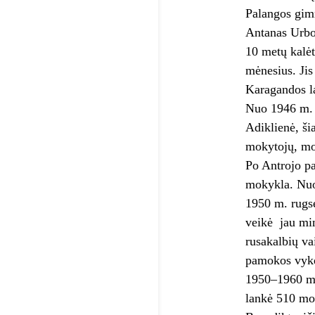
Palangos gimn
Antanas Urbon
10 metų kalėt
mėnesius. Jis
Karagandos l
Nuo 1946 m. s
Adiklienė, ši
mokytojų, mok
Po Antrojo pa
mokykla. Nuo
1950 m. rugsė
veikė jau min
rusakalbių va
pamokos vykd
1950–1960 m.
lankė 510 mok