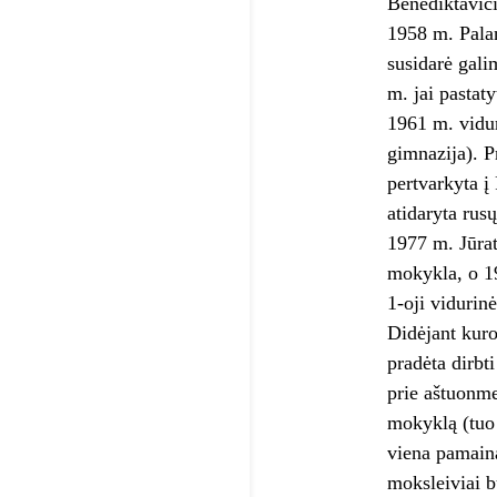
Benediktaviči
1958 m. Pala
susidarė gali
m. jai pastat
1961 m. vidur
gimnazija). P
pertvarkyta į
atidaryta rus
1977 m. Jūra
mokykla, o 19
1-oji vidurin
Didėjant kuro
pradėta dirbt
prie aštuonme
mokyklą (tuo 
viena pamaina
moksleiviai 