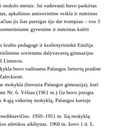
6 mokslo metais. Jai vadovauti buvo paskirtas
s, apkaltinus antisovietine veikla ir nuteistas
tačiau jis šias pareigas ėjo dar trumpiau – vos 3
suomeniniame gyvenime ir nuteistas kalėti
s krašto pedagogė ir kraštotyrininkė Emilija
ipriešinime sovietams dalyvavusių gimnazijos
š Lietuvos.
okykla buvo vadinama Palangos lietuvių pradine
Zaleckienė.
ne mokykla (buvusia Palangos gimnazija), kuri
e Nr. 6. Vėliau (1961 m.) čia buvo įsteigta
s 4-ąją vidurinę mokyklą, Palangos kurioje
nediktavičius. 1950–1951 m. šią mokyklą
os atletikos aikštynas. 1960 m. kovo 1 d. L.