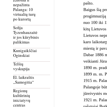
pašto.
nepažinta
Palanga: 10
Baigus šią pr
virtualių turų
progimnaziją 
po kurortą
nuo 100 iki 1
Sofija
kitų Lietuvos
Tyzenhauzaitė
Lietuvos nepr
ir jos kūrybinis
palikimas
karo laikotar
miestą ir pav
Kunigaikščiai
Dabar 1886 m.
Oginskiai
veikianti Jūra
Telšių
1890 m. pradė
vyskupija
1899 m. m. Pa
El. laikraštis
1915 m. Palan
„Samogitia“
Palangoje būt
Regionų
jūreivystės m
kultūrinių
1921 m. Palan
iniciatyvų
centras
rašytojai But