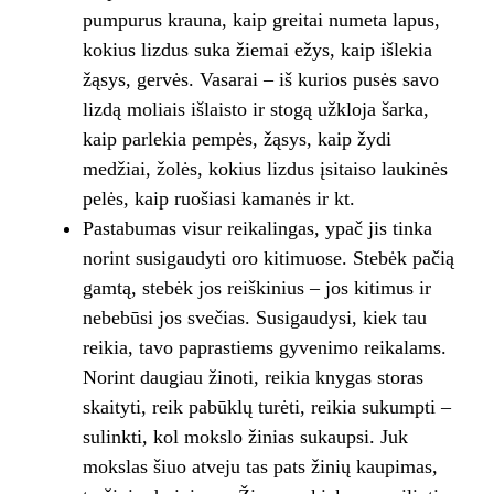
pumpurus krauna, kaip greitai numeta lapus,
kokius lizdus suka žiemai ežys, kaip išlekia
žąsys, gervės. Vasarai – iš kurios pusės savo
lizdą moliais išlaisto ir stogą užkloja šarka,
kaip parlekia pempės, žąsys, kaip žydi
medžiai, žolės, kokius lizdus įsitaiso laukinės
pelės, kaip ruošiasi kamanės ir kt.
Pastabumas visur reikalingas, ypač jis tinka
norint susigaudyti oro kitimuose. Stebėk pačią
gamtą, stebėk jos reiškinius – jos kitimus ir
nebebūsi jos svečias. Susigaudysi, kiek tau
reikia, tavo paprastiems gyvenimo reikalams.
Norint daugiau žinoti, reikia knygas storas
skaityti, reik pabūklų turėti, reikia sukumpti –
sulinkti, kol mokslo žinias sukaupsi. Juk
mokslas šiuo atveju tas pats žinių kaupimas,