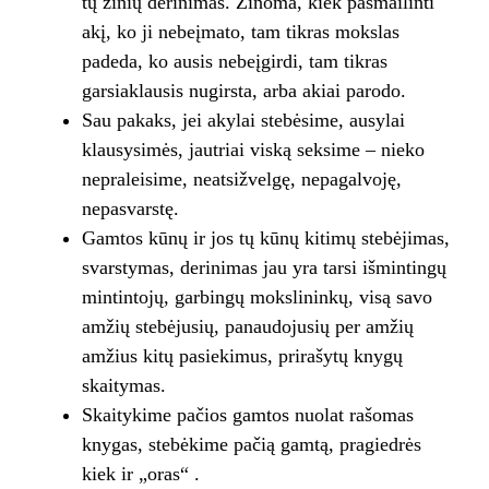
tų žinių derinimas. Žinoma, kiek pasmailinti
akį, ko ji nebeįmato, tam tikras mokslas
padeda, ko ausis nebeįgirdi, tam tikras
garsiaklausis nugirsta, arba akiai parodo.
Sau pakaks, jei akylai stebėsime, ausylai
klausysimės, jautriai viską seksime – nieko
nepraleisime, neatsižvelgę, nepagalvoję,
nepasvarstę.
Gamtos kūnų ir jos tų kūnų kitimų stebėjimas,
svarstymas, derinimas jau yra tarsi išmintingų
mintintojų, garbingų mokslininkų, visą savo
amžių stebėjusių, panaudojusių per amžių
amžius kitų pasiekimus, prirašytų knygų
skaitymas.
Skaitykime pačios gamtos nuolat rašomas
knygas, stebėkime pačią gamtą, pragiedrės
kiek ir „oras“ .