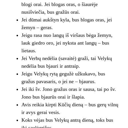
blogi orai. Jei blogas oras, o šiaurėje
nusišviečia, bus gražūs orai.
Jei dūmai aukštyn kyla, bus blogas oras, jei
žemyn – geras.
Jeigu rasa nuo langų iš viršaus bėga žemyn,
lauk giedro oro, jei nyksta ant langų – bus
lietaus.
Jei Verbų nedėlia (savaitė) graži, tai Velykų
nedėlia bus bjauri ir antraip.
Jeigu Velykų rytą gegužė užkukavo, bus
gražus pavasaris, o jei ne – bjaurus.
Jei iki šv. Jono gražus oras ir sausa, tai po šv.
Jono bus bjaurūs orai ir šlapia.
Avis reikia kirpti Kūčių dieną – bus gerų vilnų
ir avys gerai vesis.
Koks vėjas bus Velykų antrą dieną, toks bus
iki saulėgrįžos.