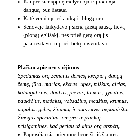
Kai per šienapjūtę mėlynuoja ir juoduoja
dangus, bus lietaus.
Katė vemia prieš audrą ir blogą orą.
Senovėje laikydavo į sieną įkištą sausą, tievą
(ploną) eglišakį, nes prieš gerą orą jis
pasiriesdavo, o prieš lietų nusvirdavo
Plačiau apie oro spėjimus
Spėdamas orą žemaitis dėmesį kreipia į dangų,
žemę, jūrą, marias, ežerus, upes, miškus, girias,
kalnagūbrius, daubas, pievas, laukus, gyvulius,
paukščius, mašalus, vabzdžius, medžius, krūmus,
augalus, gėles, žinoma, ir pats savęs nepamiršta.
Žmogus specialiai tam yra ir įrankių
prisigaminęs, kad geriau už kitus orą atspėtų.
Paprasčiausia priemonė bene ši: iš šiaurės