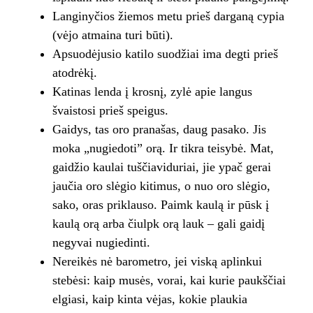
Langinyčios žiemos metu prieš darganą cypia
(vėjo atmaina turi būti).
Apsuodėjusio katilo suodžiai ima degti prieš
atodrėkį.
Katinas lenda į krosnį, zylė apie langus
švaistosi prieš speigus.
Gaidys, tas oro pranašas, daug pasako. Jis
moka „nugiedoti” orą. Ir tikra teisybė. Mat,
gaidžio kaulai tuščiaviduriai, jie ypač gerai
jaučia oro slėgio kitimus, o nuo oro slėgio,
sako, oras priklauso. Paimk kaulą ir pūsk į
kaulą orą arba čiulpk orą lauk – gali gaidį
negyvai nugiedinti.
Nereikės nė barometro, jei viską aplinkui
stebėsi: kaip musės, vorai, kai kurie paukščiai
elgiasi, kaip kinta vėjas, kokie plaukia