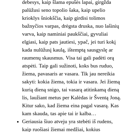
debesys, kaip šlama epušės lapai, girgžda
palūžusi seno topolio šaka, kaip upelio
krioklys šniokščia, kaip girdisi tolimos
bažnyčios varpas, drėgsta druska, nuo lašinių
varva, kaip naminiai paukščiai, gyvuliai
elgiasi, kaip pats jautiesi, ypač, jei turi kokį
kada nulūžusį kaulą, ištemptą sausgyslę ar
raumenų skausmus. Visa tai gali padėti orą
atspėti. Taip gali sužinoti, koks bus ruduo,
žiema, pavasaris ar vasara. Tik jau nereikia
sakyti: kokia žiema, tokia ir vasara. Jei žiemą
kurią dieną snigo, tai vasarą atitinkamą dieną
lis, laužiant metus per Kalėdas ir Šventą Joną.
Kitur sako, kad žiema eina pagal vasarą. Kas
kam skauda, tas apie tai ir kalba…
Geriausia šiuo atveju yra stebėti iš rudens,
kaip ruošiasi žiemai medžiai, kokius