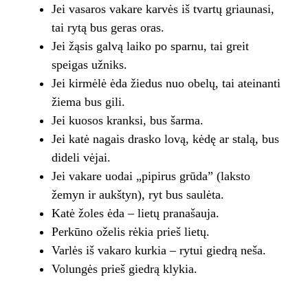
Jei vasaros vakare karvės iš tvartų griaunasi,
tai rytą bus geras oras.
Jei žąsis galvą laiko po sparnu, tai greit
speigas užniks.
Jei kirmėlė ėda žiedus nuo obelų, tai ateinanti
žiema bus gili.
Jei kuosos kranksi, bus šarma.
Jei katė nagais drasko lovą, kėdę ar stalą, bus
dideli vėjai.
Jei vakare uodai „pipirus grūda” (laksto
žemyn ir aukštyn), ryt bus saulėta.
Katė žoles ėda – lietų pranašauja.
Perkūno oželis rėkia prieš lietų.
Varlės iš vakaro kurkia – rytui giedrą neša.
Volungės prieš giedrą klykia.