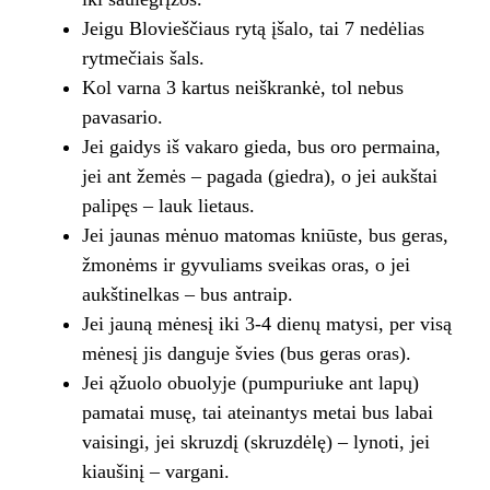
Jeigu Blovieščiaus rytą įšalo, tai 7 nedėlias
rytmečiais šals.
Kol varna 3 kartus neiškrankė, tol nebus
pavasario.
Jei gaidys iš vakaro gieda, bus oro permaina,
jei ant žemės – pagada (giedra), o jei aukštai
palipęs – lauk lietaus.
Jei jaunas mėnuo matomas kniūste, bus geras,
žmonėms ir gyvuliams sveikas oras, o jei
aukštinelkas – bus antraip.
Jei jauną mėnesį iki 3-4 dienų matysi, per visą
mėnesį jis danguje švies (bus geras oras).
Jei ąžuolo obuolyje (pumpuriuke ant lapų)
pamatai musę, tai ateinantys metai bus labai
vaisingi, jei skruzdį (skruzdėlę) – lynoti, jei
kiaušinį – vargani.