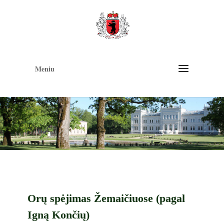
Op
too
Meniu
Orų spėjimas Žemaičiuose (pagal
Igną Končių)