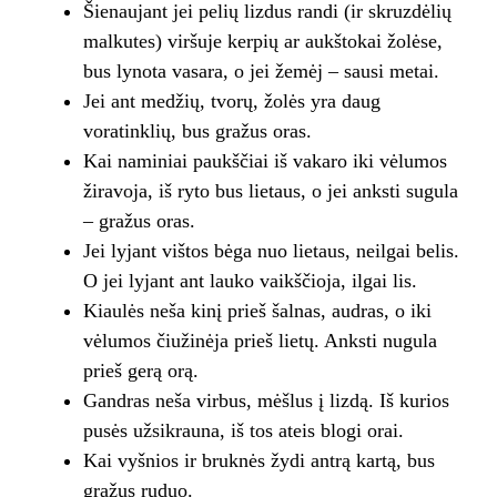
Šienaujant jei pelių lizdus randi (ir skruzdėlių
malkutes) viršuje kerpių ar aukštokai žolėse,
bus lynota vasara, o jei žemėj – sausi metai.
Jei ant medžių, tvorų, žolės yra daug
voratinklių, bus gražus oras.
Kai naminiai paukščiai iš vakaro iki vėlumos
žiravoja, iš ryto bus lietaus, o jei anksti sugula
– gražus oras.
Jei lyjant vištos bėga nuo lietaus, neilgai belis.
O jei lyjant ant lauko vaikščioja, ilgai lis.
Kiaulės neša kinį prieš šalnas, audras, o iki
vėlumos čiužinėja prieš lietų. Anksti nugula
prieš gerą orą.
Gandras neša virbus, mėšlus į lizdą. Iš kurios
pusės užsikrauna, iš tos ateis blogi orai.
Kai vyšnios ir bruknės žydi antrą kartą, bus
gražus ruduo.