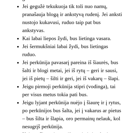
Jei gegužė tekukuoja tik toli nuo namų,
pranašauja blogą ir ankstyvą rudenį. Jei anksti
nustojo kukavusi, ruduo taip pat bus
ankstyvas.
Kai labai liepos žydi, bus lietinga vasara.
Jei šermukšniai labai žydi, bus lietingas
ruduo.
Jei perkūnija pavasarį pareina iš šiaurės, bus
šalti ir blogi metai, jei iš rytų – geri ir sausi,
jei iš pietų – šilti ir geri, jei iš vakarų – šlapi.
Jeigu pirmoji perkūnija stipri (vodinga), tai
per visus metus tokia pati bus.
Jeigu lyjant perkūnija nuėjo į šiaurę ir į rytus,
po perkūnijos bus šalta, jei į vakarus ar pietus
– bus šilta ir šlapia, oro permainų nelauk, kol
nesugrįš perkūnija.