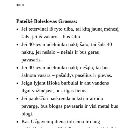
***
Pateikė Boleslovas Grossas:
Jei tetervinai iš ryto ulba, tai kitą jauną mėnesį
šals, jei iš vakaro – bus šilta.
Jei 40-ies mučelninkų naktį šalo, tai šals 40
naktų, jei nešalo – nešals ir bus geras
pavasaris.
Jei 40-ies mučelninkų naktį nešąla, tai bus
šalnota vasara – pašaldys pasėlius ir pievas.
Jeigu lyjant iššoka burbulai ir ant vandens
ilgai važinėjasi, bus ilgas lietus.
Jei paukščiai paskrenda anksti ir atrodo
pavargę, bus blogas pavasaris ir visi metai bus
blogi.
Kas Užgavėnių dieną toli eina ir daug