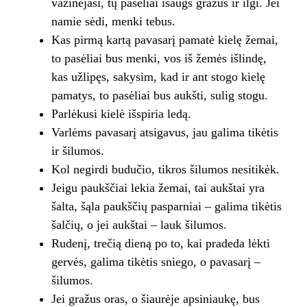
važinėjasi, tų pasėliai išaugs gražūs ir ilgi. Jei
namie sėdi, menki tebus.
Kas pirmą kartą pavasarį pamatė kielę žemai,
to pasėliai bus menki, vos iš žemės išlindę,
kas užlipęs, sakysim, kad ir ant stogo kielę
pamatys, to pasėliai bus aukšti, sulig stogu.
Parlėkusi kielė išspiria ledą.
Varlėms pavasarį atsigavus, jau galima tikėtis
ir šilumos.
Kol negirdi budučio, tikros šilumos nesitikėk.
Jeigu paukščiai lekia žemai, tai aukštai yra
šalta, šąla paukščių pasparniai – galima tikėtis
šalčių, o jei aukštai – lauk šilumos.
Rudenį, trečią dieną po to, kai pradeda lėkti
gervės, galima tikėtis sniego, o pavasarį –
šilumos.
Jei gražus oras, o šiaurėje apsiniaukę, bus