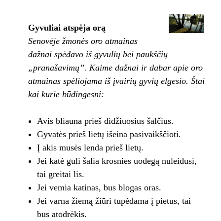
Gyvuliai atspėja orą
Senovėje žmonės oro atmainas
dažnai spėdavo iš gyvulių bei paukščių
„pranašavimų”. Kaime dažnai ir dabar apie oro
atmainas spėliojama iš įvairių gyvių elgesio. Štai
kai kurie būdingesni:
Avis bliauna prieš didžiuosius šalčius.
Gyvatės prieš lietų išeina pasivaikščioti.
Į akis musės lenda prieš lietų.
Jei katė guli šalia krosnies uodegą nuleidusi,
tai greitai lis.
Jei vemia katinas, bus blogas oras.
Jei varna žiemą žiūri tupėdama į pietus, tai
bus atodrėkis.