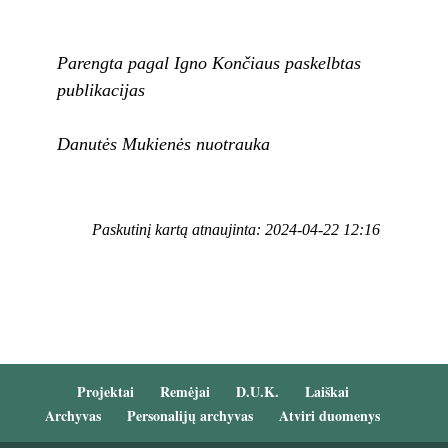
Parengta pagal Igno Končiaus paskelbtas
publikacijas
Danutės Mukienės nuotrauka
Paskutinį kartą atnaujinta: 2024-04-22 12:16
Projektai
Remėjai
D.U.K.
Laiškai
Archyvas
Personalijų archyvas
Atviri duomenys