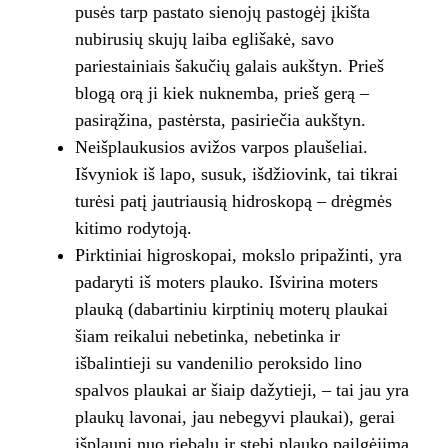
pusės tarp pastato sienojų pastogėj įkišta
nubirusių skujų laiba eglišakė, savo
pariestainiais šakučių galais aukštyn. Prieš
blogą orą ji kiek nuknemba, prieš gerą –
pasirąžina, pastėrsta, pasiriečia aukštyn.
Neišplaukusios avižos varpos plaušeliai.
Išvyniok iš lapo, susuk, išdžiovink, tai tikrai
turėsi patį jautriausią hidroskopą – drėgmės
kitimo rodytoją.
Pirktiniai higroskopai, mokslo pripažinti, yra
padaryti iš moters plauko. Išvirina moters
plauką (dabartiniu kirptinių moterų plaukai
šiam reikalui nebetinka, nebetinka ir
išbalintieji su vandenilio peroksido lino
spalvos plaukai ar šiaip dažytieji, – tai jau yra
plaukų lavonai, jau nebegyvi plaukai), gerai
išplauni nuo riebalų ir stebi plauko pailgėjimą.